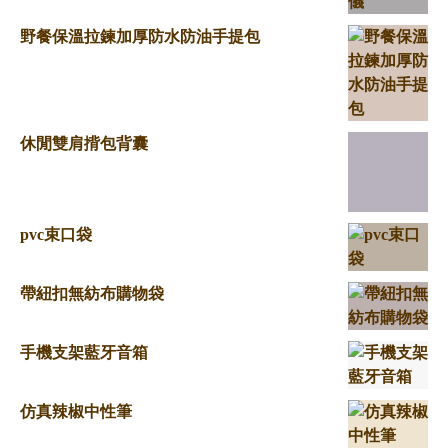
野餐保溫拉鍊加厚防水防油手提包
休閒雙肩揹包背囊
pvc束口袋
帶紐扣無紡布購物袋
手機支架藍牙音箱
仿真辣椒中性筆