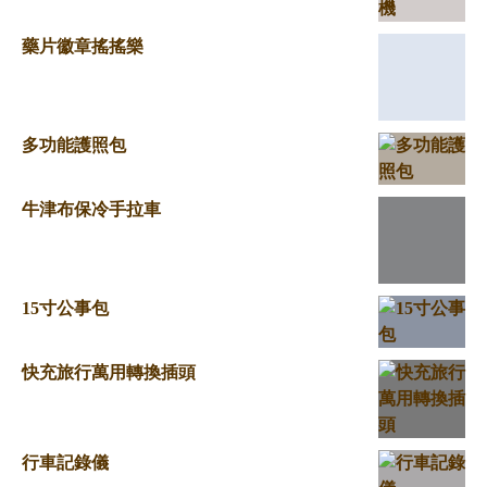
藥片徽章搖搖樂
多功能護照包
牛津布保冷手拉車
15寸公事包
快充旅行萬用轉換插頭
行車記錄儀