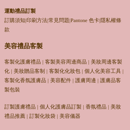
運動禮品
訂製
訂購須知
|
印刷方法
|
常見問題
|
Pantone 色卡
|
隱私權條
款
美容禮品客製
客製化護膚禮品
|
客製美容周邊商品
|
美妝周邊客製
化
|
美妝贈品客制
|
客製化化妝包
|
個人化美容工具
|
客製化香氛護膚品
|
美容配件
|
護膚周邊
|
護膚品客
製包裝
訂製護膚禮品
|
個人化護膚品訂製
|
香氛禮品
|
美妝
禮品推薦
|
訂製化妝袋
|
美容儀器