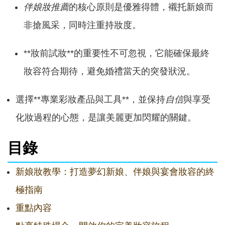
伴娘妝推薦
的核心原則是優雅得體，襯托新娘而
非搶風采，同時注重持妝度。
**妝前試妝**的重要性不可忽視，它能確保最終
妝容符合期待，避免婚禮當天的突發狀況。
選擇**專業彩妝產品與工具**，並保持
自信
與享受
化妝過程的心態，是讓美麗更加閃耀的關鍵。
目錄
新娘妝教學：打造夢幻新娘、伴娘與宴會妝容的終
極指南
重點內容