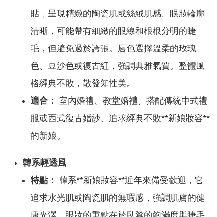
貼，呈現精緻的陶瓷肌或絲絨肌感。眼妝輪廓
清晰，可能帶有細緻的眼線和根根分明的睫
毛，但避免過於誇張。唇色選擇溫柔的玫瑰
色、豆沙色或復古紅，強調典雅氣質。整體風
格經典不敗，散發知性美。
適合：
室內婚禮、教堂婚禮、搭配傳統中式禮
服或西式復古婚紗、追求經典不敗**新娘妝容**
的新娘。
韓系輕透風
特點：
韓系**新娘妝容**近年來備受歡迎，它
追求水光肌或陶瓷肌的無瑕感，強調肌膚的健
康光澤。眼妝的重點在於臥蠶的飽滿度與睫毛