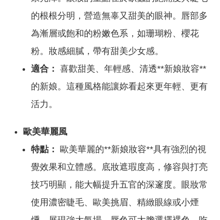
的根根分明，營造無辜又甜美的眼神。唇部多
為漸層或飽和的粉嫩色系，如珊瑚粉、櫻花
粉。妝感細膩，帶有甜美少女感。
適合：
喜歡甜美、年輕感、清透**新娘妝容**
的新娘。這種風格能讓妳看起來更年輕、更有
活力。
歐美華麗風
特點：
歐美華麗的**新娘妝容**具有強烈的視
覺效果和立體感。底妝遮瑕度高，修容與打亮
技巧明顯，能大幅提升五官的深邃度。眼妝常
使用濃密睫毛、歐美挑眉、精緻眼線或小煙