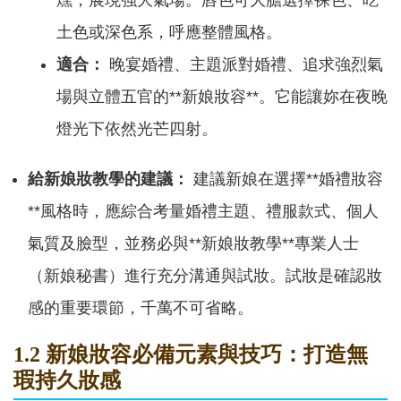
燻，展現強大氣場。唇色可大膽選擇裸色、吃
土色或深色系，呼應整體風格。
適合：
晚宴婚禮、主題派對婚禮、追求強烈氣
場與立體五官的**新娘妝容**。它能讓妳在夜晚
燈光下依然光芒四射。
給新娘妝教學的建議：
建議新娘在選擇**婚禮妝容
**風格時，應綜合考量婚禮主題、禮服款式、個人
氣質及臉型，並務必與**新娘妝教學**專業人士
（新娘秘書）進行充分溝通與試妝。試妝是確認妝
感的重要環節，千萬不可省略。
1.2 新娘妝容必備元素與技巧：打造無
瑕持久妝感