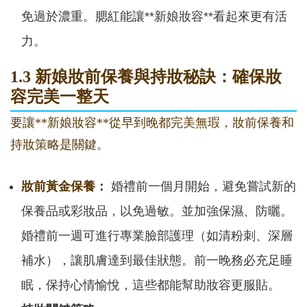
免過於濃重。腮紅能讓**新娘妝容**看起來更有活
力。
1.3 新娘妝前保養與持妝秘訣：確保妝
容完美一整天
要讓**新娘妝容**從早到晚都完美無瑕，妝前保養和
持妝策略是關鍵。
妝前黃金保養
：
婚禮前一個月開始，避免嘗試新的
保養品或彩妝品，以免過敏。並加強保濕、防曬。
婚禮前一週可進行專業臉部護理（如清粉刺、深層
補水），讓肌膚達到最佳狀態。前一晚務必充足睡
眠，保持心情愉悅，這些都能幫助妝容更服貼。