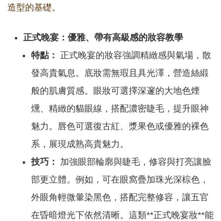
造型的基礎。
正式晚宴：優雅、帶有高級感的妝容教學
特點：
正式晚宴的妝容強調精緻感與氣場，散
發高貴氣息。底妝需無瑕且具光澤，營造絲緞
般的肌膚質感。眼妝可選擇深邃的大地色煙
燻、精緻的貓眼線，搭配濃密睫毛，提升眼神
魅力。唇色可選復古紅、漿果色或優雅的裸色
系，展現成熟高貴魅力。
技巧：
加強眼部輪廓與睫毛，修容與打亮讓臉
部更立體。例如，可在眼窩疊加珠光深棕色，
外眼角輕微暈染黑色，搭配完整修容，讓五官
在昏暗燈光下依然清晰。這類**正式晚宴妝**能