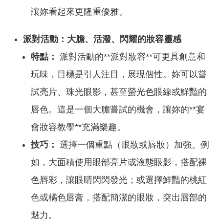
讓妳看起來更隆重優雅。
派對活動：大膽、活潑、閃耀的妝容靈感
特點：
派對活動的**派對妝容**可更具創意和
玩味，目標是引人注目，展現個性。妳可以嘗
試亮片、珠光眼影，甚至螢光色眼線或鮮豔的
唇色。這是一個大膽嘗試的機會，讓妳的**宴
會妝容教學**充滿樂趣。
技巧：
選擇一個重點（眼妝或唇妝）加強。例
如，大面積使用眼部亮片或液態眼影，搭配裸
色唇彩，讓眼睛閃閃發光；或選擇鮮豔的桃紅
色或橘色唇膏，搭配簡潔的眼妝，突出唇部的
魅力。