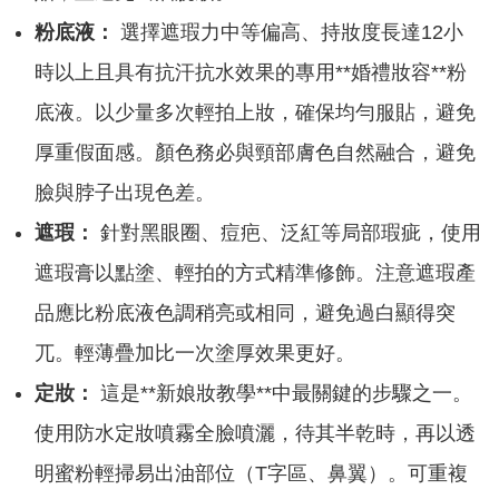
粉底液：
選擇遮瑕力中等偏高、持妝度長達12小
時以上且具有抗汗抗水效果的專用**婚禮妝容**粉
底液。以少量多次輕拍上妝，確保均勻服貼，避免
厚重假面感。顏色務必與頸部膚色自然融合，避免
臉與脖子出現色差。
遮瑕：
針對黑眼圈、痘疤、泛紅等局部瑕疵，使用
遮瑕膏以點塗、輕拍的方式精準修飾。注意遮瑕產
品應比粉底液色調稍亮或相同，避免過白顯得突
兀。輕薄疊加比一次塗厚效果更好。
定妝：
這是**新娘妝教學**中最關鍵的步驟之一。
使用防水定妝噴霧全臉噴灑，待其半乾時，再以透
明蜜粉輕掃易出油部位（T字區、鼻翼）。可重複