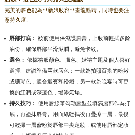
完美的唇色能為**新娘妝容**畫龍點睛，同時也要注
意持久度。
唇部打底：
妝前使用保濕護唇膏，上妝前輕拭多餘
油份，確保唇部平滑滋潤，避免卡紋。
選色：
依據禮服顏色、膚色、婚禮主題及個人喜好
選擇。建議準備兩款唇色：一款為拍照百搭的粉嫩
或珊瑚色，適合迎賓和證婚；另一款為晚宴時可更
換的紅潤或深邃色，增添氣場。
持久技巧：
使用唇線筆勾勒唇型並填滿唇部作為打
底，再塗抹唇膏。用面紙輕抿後再疊擦一層，最後
可輕掃一層蜜粉於唇部中央定妝，或使用唇部定妝