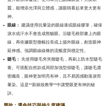
蠶，能增添光澤與立體感，讓眼睛看起來更大更有
神。
眼線：
建議使用抗暈染的眼線液或眼線膠筆，確保
淚水或汗水不會造成熊貓眼。沿睫毛根部畫上內眼
線，再依據眼型微幅拉長或上揚外眼線，創造眼神
延伸感。強調眼線線條的流暢度與穩定性。
睫毛：
先使用睫毛夾夾翹睫毛，再刷上防水型睫毛
膏。可搭配自然款或局部加強型假睫毛，讓睫毛濃
密纖長，眼神更加明亮有神，且不易因感動落淚而
暈染。這是**新娘妝教學**中讓雙眼更有神的秘
訣。
唇妝：選色技巧與持久度建議