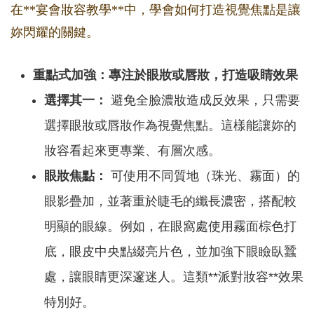
在**宴會妝容教學**中，學會如何打造視覺焦點是讓
妳閃耀的關鍵。
重點式加強：專注於眼妝或唇妝，打造吸睛效果
選擇其一：
避免全臉濃妝造成反效果，只需要
選擇眼妝或唇妝作為視覺焦點。這樣能讓妳的
妝容看起來更專業、有層次感。
眼妝焦點：
可使用不同質地（珠光、霧面）的
眼影疊加，並著重於睫毛的纖長濃密，搭配較
明顯的眼線。例如，在眼窩處使用霧面棕色打
底，眼皮中央點綴亮片色，並加強下眼瞼臥蠶
處，讓眼睛更深邃迷人。這類**派對妝容**效果
特別好。