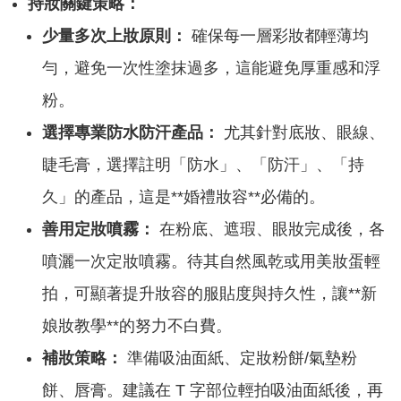
持妝關鍵策略：
少量多次上妝原則：
確保每一層彩妝都輕薄均
勻，避免一次性塗抹過多，這能避免厚重感和浮
粉。
選擇專業防水防汗產品：
尤其針對底妝、眼線、
睫毛膏，選擇註明「防水」、「防汗」、「持
久」的產品，這是**婚禮妝容**必備的。
善用定妝噴霧：
在粉底、遮瑕、眼妝完成後，各
噴灑一次定妝噴霧。待其自然風乾或用美妝蛋輕
拍，可顯著提升妝容的服貼度與持久性，讓**新
娘妝教學**的努力不白費。
補妝策略：
準備吸油面紙、定妝粉餅/氣墊粉
餅、唇膏。建議在 T 字部位輕拍吸油面紙後，再