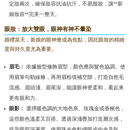
定妝兩次，確保妝容抗油抗汗，不易脫妝，讓**新
娘妝容**完美一整天。
眼妝：放大雙眼，眼神有神不暈染
婚禮當天，新娘的眼神會成為焦點，因此眼妝的精緻
度與持久度尤為重要。
眉毛：
依據臉型修飾眉型，顏色應與髮色協調。使
用眉筆勾勒線條，再用眉粉填補空隙，打造自然毛
流感。眉頭淺、眉尾深，能讓眼神更柔和，看起來
更有親和力。
眼影：
選擇暖色調的大地色系、玫瑰金或香檳色，
這些顏色溫柔又百搭。透過深淺疊加打造層次感，
提升眼部深邃度。使用珠光色點綴眼皮中央及臥