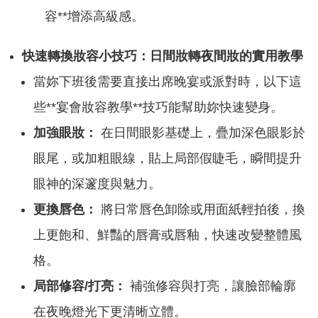
容**增添高級感。
快速轉換妝容小技巧：日間妝轉夜間妝的實用教學
當妳下班後需要直接出席晚宴或派對時，以下這
些**宴會妝容教學**技巧能幫助妳快速變身。
加強眼妝：
在日間眼影基礎上，疊加深色眼影於
眼尾，或加粗眼線，貼上局部假睫毛，瞬間提升
眼神的深邃度與魅力。
更換唇色：
將日常唇色卸除或用面紙輕拍後，換
上更飽和、鮮豔的唇膏或唇釉，快速改變整體風
格。
局部修容/打亮：
補強修容與打亮，讓臉部輪廓
在夜晚燈光下更清晰立體。