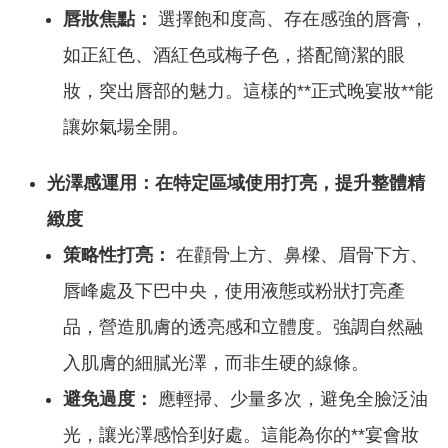
唇妝焦點：
選擇飽和度高、存在感強的唇膏，
如正紅色、酒紅色或梅子色，搭配簡潔的眼
妝，突出唇部的魅力。這樣的**正式晚宴妝**能
讓妳氣場全開。
光澤感運用：在特定區域使用打亮，提升整體精
緻度
策略性打亮：
在顴骨上方、鼻樑、眉骨下方、
唇峰處及下巴中央，使用液態或粉狀打亮產
品，營造肌膚的透亮感和立體度。強調自然融
入肌膚的細膩光澤，而非生硬的線條。
避免過度：
應輕掃、少量多次，避免全臉泛油
光，讓光澤感恰到好處。這能為你的**宴會妝