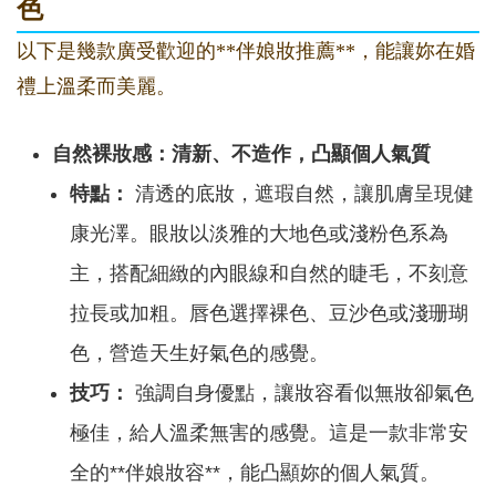
色
以下是幾款廣受歡迎的**伴娘妝推薦**，能讓妳在婚
禮上溫柔而美麗。
自然裸妝感：清新、不造作，凸顯個人氣質
特點：
清透的底妝，遮瑕自然，讓肌膚呈現健
康光澤。眼妝以淡雅的大地色或淺粉色系為
主，搭配細緻的內眼線和自然的睫毛，不刻意
拉長或加粗。唇色選擇裸色、豆沙色或淺珊瑚
色，營造天生好氣色的感覺。
技巧：
強調自身優點，讓妝容看似無妝卻氣色
極佳，給人溫柔無害的感覺。這是一款非常安
全的**伴娘妝容**，能凸顯妳的個人氣質。