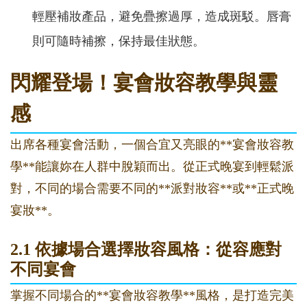
輕壓補妝產品，避免疊擦過厚，造成斑駁。唇膏
則可隨時補擦，保持最佳狀態。
閃耀登場！宴會妝容教學與靈
感
出席各種宴會活動，一個合宜又亮眼的**宴會妝容教
學**能讓妳在人群中脫穎而出。從正式晚宴到輕鬆派
對，不同的場合需要不同的**派對妝容**或**正式晚
宴妝**。
2.1 依據場合選擇妝容風格：從容應對
不同宴會
掌握不同場合的**宴會妝容教學**風格，是打造完美