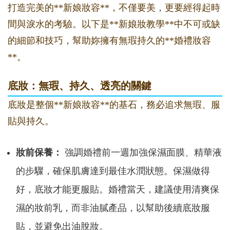
打造完美的**新娘妝容**，不僅要美，更要經得起時
間與淚水的考驗。以下是**新娘妝教學**中不可或缺
的細節和技巧，幫助妳擁有無瑕持久的**婚禮妝容
**。
底妝：無瑕、持久、透亮的關鍵
底妝是整個**新娘妝容**的基石，務必追求無瑕、服
貼與持久。
妝前保養：
強調婚禮前一週加強保濕面膜、精華液
的步驟，確保肌膚達到最佳水潤狀態。保濕做得
好，底妝才能更服貼。婚禮當天，建議使用清爽保
濕的妝前乳，而非油膩產品，以幫助後續底妝服
貼，並避免出油脫妝。