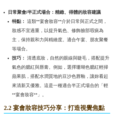
日常聚會/半正式場合：精緻、得體的妝容建議
特點：
這類**宴會妝容**介於日常與正式之間，
妝感不宜過重，以提升氣色、修飾臉部瑕疵為
主，保持親和力與精緻度。適合午宴、朋友聚餐
等場合。
技巧：
清透底妝，自然的眼線與睫毛，搭配提升
氣色的腮紅與唇膏。例如，選擇珊瑚色腮紅輕掃
蘋果肌，搭配水潤質地的豆沙色唇釉，讓妳看起
來清新又優雅。這是一種適合半正式場合的「輕
**宴會妝容**」。
2.2 宴會妝容技巧分享：打造視覺焦點