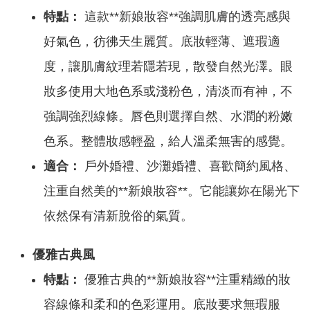
特點：
這款**新娘妝容**強調肌膚的透亮感與
好氣色，彷彿天生麗質。底妝輕薄、遮瑕適
度，讓肌膚紋理若隱若現，散發自然光澤。眼
妝多使用大地色系或淺粉色，清淡而有神，不
強調強烈線條。唇色則選擇自然、水潤的粉嫩
色系。整體妝感輕盈，給人溫柔無害的感覺。
適合：
戶外婚禮、沙灘婚禮、喜歡簡約風格、
注重自然美的**新娘妝容**。它能讓妳在陽光下
依然保有清新脫俗的氣質。
優雅古典風
特點：
優雅古典的**新娘妝容**注重精緻的妝
容線條和柔和的色彩運用。底妝要求無瑕服