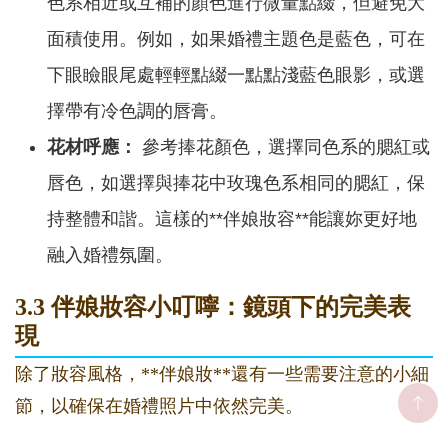
色系相近或互補的顏色進行微量點綴，但避免大
面積使用。例如，如果婚禮主題色是藍色，可在
下眼瞼眼尾處輕輕點綴一點點淺藍色眼影，或選
擇帶有冷色調的唇膏。
花材呼應：
參考捧花顏色，選擇同色系的腮紅或
唇色，如選擇與捧花中玫瑰色系相同的腮紅，保
持整體和諧。這樣的**伴娘妝容**能讓妳更好地
融入婚禮氛圍。
3.3 伴娘妝容小叮嚀：鏡頭下的完美表
現
除了妝容風格，**伴娘妝**還有一些需要注意的小細
節，以確保在婚禮照片中依然完美。