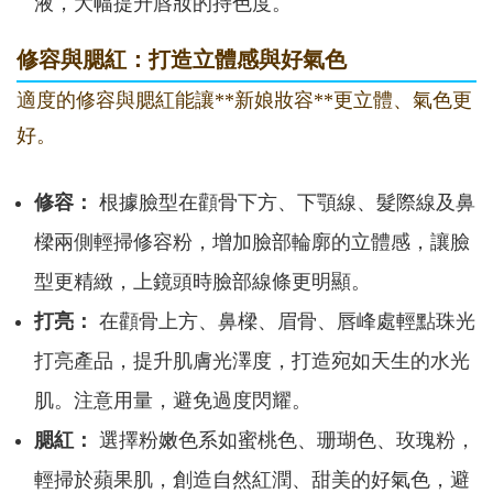
液，大幅提升唇妝的持色度。
修容與腮紅：打造立體感與好氣色
適度的
修容
與腮紅能讓**新娘妝容**更立體、氣色更
好。
修容：
根據臉型在顴骨下方、下顎線、髮際線及鼻
樑兩側輕掃修容粉，增加臉部輪廓的立體感，讓臉
型更精緻，上鏡頭時臉部線條更明顯。
打亮：
在顴骨上方、鼻樑、眉骨、唇峰處輕點珠光
打亮產品，提升肌膚光澤度，打造宛如天生的水光
肌。注意用量，避免過度閃耀。
腮紅：
選擇粉嫩色系如蜜桃色、珊瑚色、玫瑰粉，
輕掃於蘋果肌，創造自然紅潤、甜美的好氣色，避