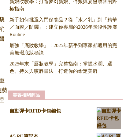
新娘妝教學：打造夢幻新娘、伴娘與宴會妝容的終
極指南
貌
新手如何挑選入門保養品？從「水／乳」到「精華
／面膜／防曬」：建立你專屬的2026年階段性護膚
消
Routine
醫
最強「底妝教學」：2025年新手到專家都適用的完
美無瑕底妝秘訣
2025年末「唇妝教學」完整指南：掌握水潤、選
色、持久與咬唇畫法，打造你的命定美唇！
重
趨勢
美容相關商品
理
自動彈卡RFID卡包錢包
A5 PU筆記本