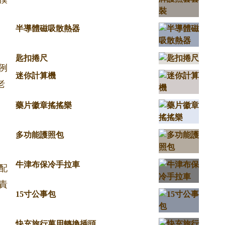
半導體磁吸散熱器
匙扣捲尺
例
迷你計算機
老
藥片徽章搖搖樂
多功能護照包
牛津布保冷手拉車
配
責
15寸公事包
快充旅行萬用轉換插頭