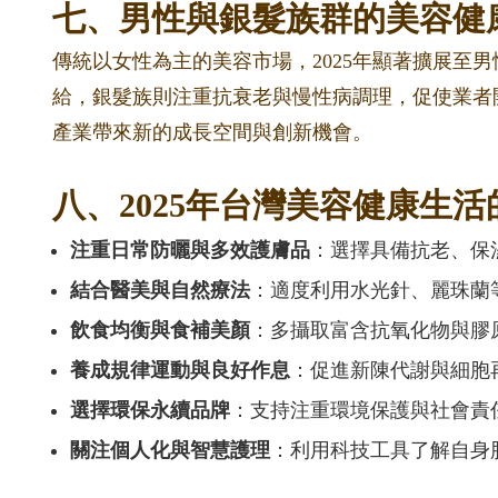
七、男性與銀髮族群的美容健
傳統以女性為主的美容市場，2025年顯著擴展至
給，銀髮族則注重抗衰老與慢性病調理，促使業者
產業帶來新的成長空間與創新機會。
八、2025年台灣美容健康生
注重日常防曬與多效護膚品
：選擇具備抗老、保
結合醫美與自然療法
：適度利用水光針、麗珠蘭
飲食均衡與食補美顏
：多攝取富含抗氧化物與膠
養成規律運動與良好作息
：促進新陳代謝與細胞
選擇環保永續品牌
：支持注重環境保護與社會責
關注個人化與智慧護理
：利用科技工具了解自身