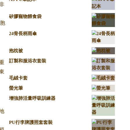
非
矽膠寵物餵食袋
細胞
24骨長柄雨傘
抱枕被
訂製和服浴衣套裝
重
東
毛絨卡套
螢光筆
增強肺活量呼吸訓練器
地
PU行李牌護照套套裝
模