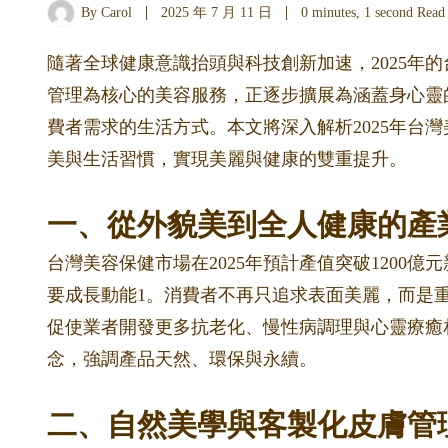
By
Carol
2025 年 7 月 11 日
0 minutes, 1 second Read
隨著全球健康意識抬頭與科技創新加速，2025年
管理為核心的美容服務，正逐步擴展為涵蓋身心靈
費者需求的生活方式。本文將深入解析2025年台
美與生活習慣，實現美麗與健康的雙重提升。
一、從外貌美到全人健康的產
台灣美容保健市場在2025年預計產值突破1200
要成長動能
1
。消費者不再只追求表面美麗，而是
促使業者開發更多抗老化、慢性病調理與心靈療癒
念，強調產品天然、環保與永續。
二、自然美學與客製化皮膚管