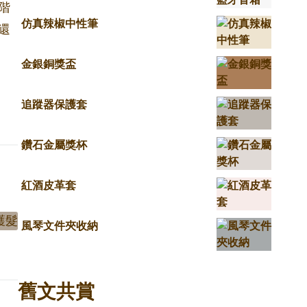
階
仿真辣椒中性筆
還
金銀銅獎盃
追蹤器保護套
鑽石金屬獎杯
紅酒皮革套
風琴文件夾收納
舊文共賞