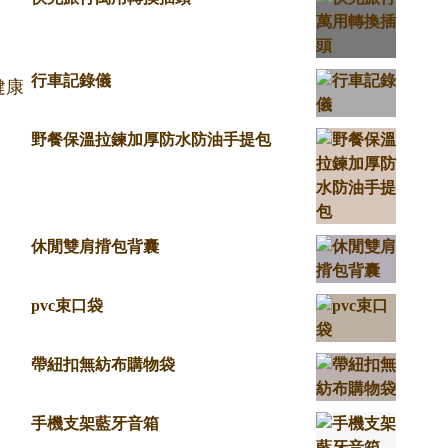
行車記錄儀
健康
野餐保溫拉鍊加厚防水防油手提包
休閒雙肩揹包背囊
pvc束口袋
帶紐扣無紡布購物袋
手機支架藍牙音箱