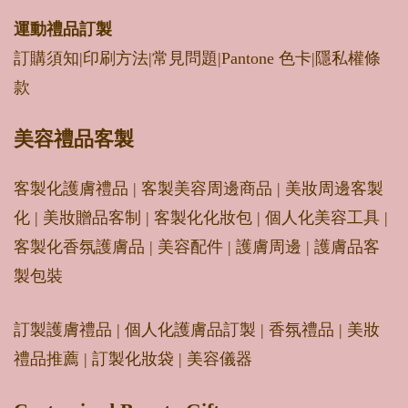
運動禮品
訂製
訂購須知
|
印刷方法
|
常見問題
|
Pantone 色卡
|
隱私權條
款
美容禮品客製
客製化護膚禮品
|
客製美容周邊商品
|
美妝周邊客製
化
|
美妝贈品客制
|
客製化化妝包
|
個人化美容工具
|
客製化香氛護膚品
|
美容配件
|
護膚周邊
|
護膚品客
製包裝
訂製護膚禮品
|
個人化護膚品訂製
|
香氛禮品
|
美妝
禮品推薦
|
訂製化妝袋
|
美容儀器