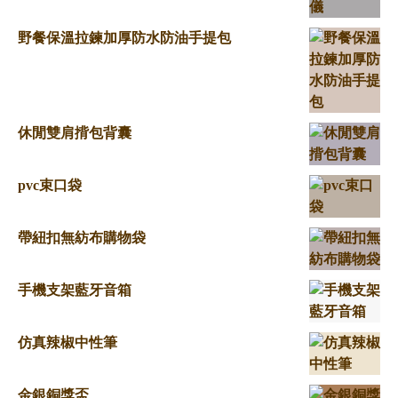
野餐保溫拉鍊加厚防水防油手提包
休閒雙肩揹包背囊
pvc束口袋
帶紐扣無紡布購物袋
手機支架藍牙音箱
仿真辣椒中性筆
金銀銅獎盃