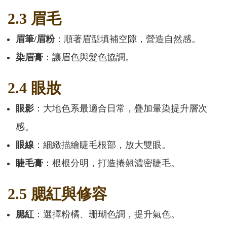
2.3 眉毛
眉筆/眉粉
：順著眉型填補空隙，營造自然感。
染眉膏
：讓眉色與髮色協調。
2.4 眼妝
眼影
：大地色系最適合日常，疊加暈染提升層次
感。
眼線
：細緻描繪睫毛根部，放大雙眼。
睫毛膏
：根根分明，打造捲翹濃密睫毛。
2.5 腮紅與修容
腮紅
：選擇粉橘、珊瑚色調，提升氣色。