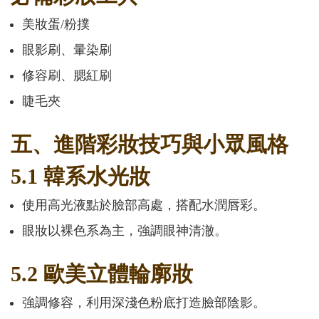
美妝蛋/粉撲
眼影刷、暈染刷
修容刷、腮紅刷
睫毛夾
五、進階彩妝技巧與小眾風格
5.1 韓系水光妝
使用高光液點於臉部高處，搭配水潤唇彩。
眼妝以裸色系為主，強調眼神清澈。
5.2 歐美立體輪廓妝
強調修容，利用深淺色粉底打造臉部陰影。