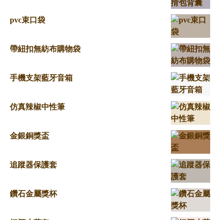
pvc束口袋
帶紐扣無紡布購物袋
手機支架藍牙音箱
仿真辣椒中性筆
金銀銅獎盃
追蹤器保護套
鑽石金屬獎杯