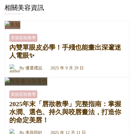
相關美容資訊
美妝彩妝教學
內雙單眼皮必學！手殘也能畫出深邃迷
人電眼✨
By
優選禮品
2025 年 9 月 29 日
美妝彩妝教學
2025年末「唇妝教學」完整指南：掌握
水潤、選色、持久與咬唇畫法，打造你
的命定美唇！
By
美容同好
2025 年 12 月 11 日