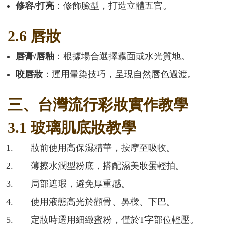
修容/打亮
：修飾臉型，打造立體五官。
2.6 唇妝
唇膏/唇釉
：根據場合選擇霧面或水光質地。
咬唇妝
：運用暈染技巧，呈現自然唇色過渡。
三、台灣流行彩妝實作教學
3.1 玻璃肌底妝教學
妝前使用高保濕精華，按摩至吸收。
薄擦水潤型粉底，搭配濕美妝蛋輕拍。
局部遮瑕，避免厚重感。
使用液態高光於顴骨、鼻樑、下巴。
定妝時選用細緻蜜粉，僅於T字部位輕壓。