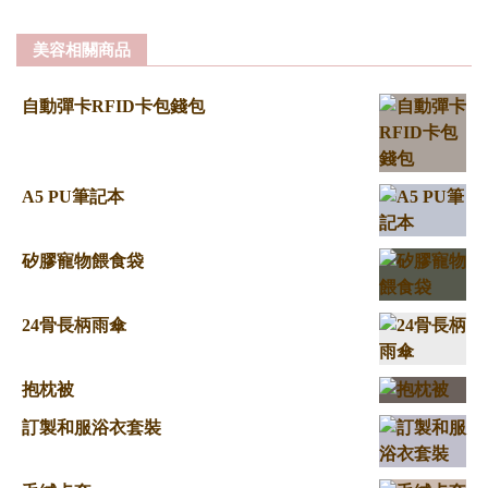
美容相關商品
自動彈卡RFID卡包錢包
A5 PU筆記本
矽膠寵物餵食袋
24骨長柄雨傘
抱枕被
訂製和服浴衣套裝