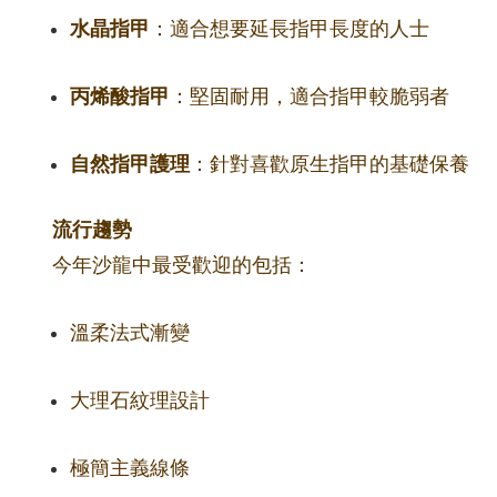
水晶指甲
：適合想要延長指甲長度的人士
丙烯酸指甲
：堅固耐用，適合指甲較脆弱者
自然指甲護理
：針對喜歡原生指甲的基礎保養
流行趨勢
今年沙龍中最受歡迎的包括：
溫柔法式漸變
大理石紋理設計
極簡主義線條