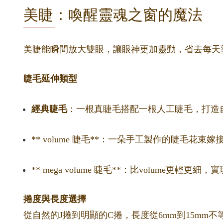
美睫：喚醒靈魂之窗的魔法
美睫能瞬間放大雙眼，讓眼神更加靈動，省去每天
睫毛延伸類型
經典睫毛
：一根真睫毛搭配一根人工睫毛，打造
** volume 睫毛**：一朵手工製作的睫毛花
** mega volume 睫毛**：比volume更輕
捲度與長度選擇
從自然的J捲到明顯的C捲，長度從6mm到15m