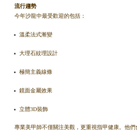
流行趨勢
今年沙龍中最受歡迎的包括：
溫柔法式漸變
大理石紋理設計
極簡主義線條
鏡面金屬效果
立體3D裝飾
專業美甲師不僅關注美觀，更重視指甲健康。他們