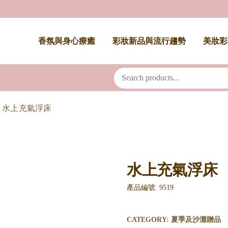
香氛與身心療癒
彩妝新品與流行趨勢
美妝彩
水上充氣浮床
水上充氣浮床
產品編號: 9519
CATEGORY:
夏季及沙灘贈品