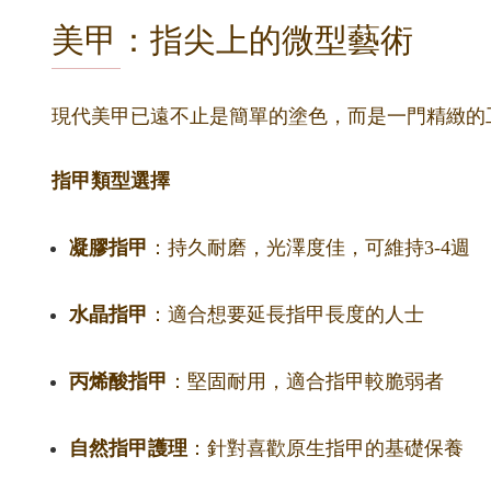
美甲：指尖上的微型藝術
現代美甲已遠不止是簡單的塗色，而是一門精緻的
指甲類型選擇
凝膠指甲
：持久耐磨，光澤度佳，可維持3-4週
水晶指甲
：適合想要延長指甲長度的人士
丙烯酸指甲
：堅固耐用，適合指甲較脆弱者
自然指甲護理
：針對喜歡原生指甲的基礎保養