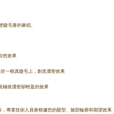
塗睫毛膏的麻煩。
自然效果
束嫁接於一根真睫毛上，創造濃密效果
更細，實現極致濃密卻輕盈的效果
m不等，專業技術人員會根據您的眼型、臉部輪廓和期望效