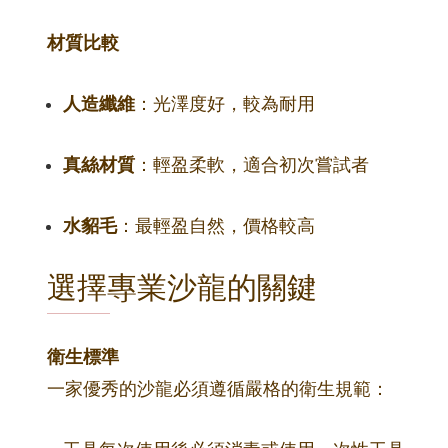
材質比較
人造纖維
：光澤度好，較為耐用
真絲材質
：輕盈柔軟，適合初次嘗試者
水貂毛
：最輕盈自然，價格較高
選擇專業沙龍的關鍵
衛生標準
一家優秀的沙龍必須遵循嚴格的衛生規範：