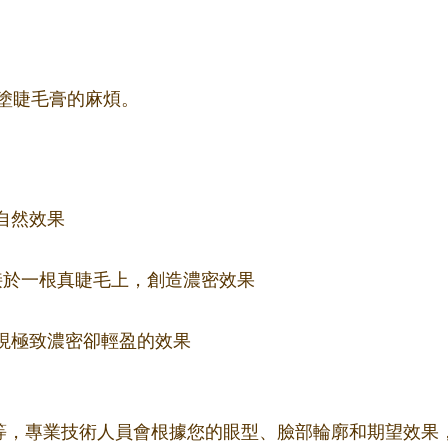
塗睫毛膏的麻煩。
自然效果
束嫁接於一根真睫毛上，創造濃密效果
更細，實現極致濃密卻輕盈的效果
m不等，專業技術人員會根據您的眼型、臉部輪廓和期望效