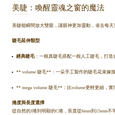
美睫：喚醒靈魂之窗的魔法
美睫能瞬間放大雙眼，讓眼神更加靈動，省去每天
睫毛延伸類型
經典睫毛
：一根真睫毛搭配一根人工睫毛，打造
** volume 睫毛**：一朵手工製作的睫毛花
** mega volume 睫毛**：比volume更輕
捲度與長度選擇
從自然的J捲到明顯的C捲，長度從6mm到15m