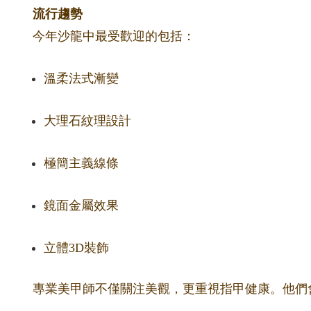
流行趨勢
今年沙龍中最受歡迎的包括：
溫柔法式漸變
大理石紋理設計
極簡主義線條
鏡面金屬效果
立體3D裝飾
專業美甲師不僅關注美觀，更重視指甲健康。他們