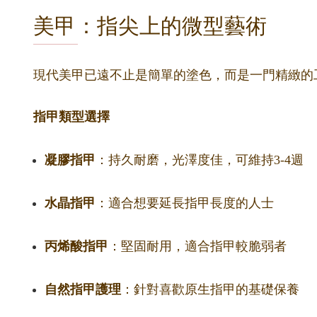
美甲：指尖上的微型藝術
現代美甲已遠不止是簡單的塗色，而是一門精緻的
指甲類型選擇
凝膠指甲
：持久耐磨，光澤度佳，可維持3-4週
水晶指甲
：適合想要延長指甲長度的人士
丙烯酸指甲
：堅固耐用，適合指甲較脆弱者
自然指甲護理
：針對喜歡原生指甲的基礎保養