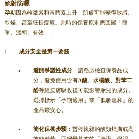
絕對防曬
孕期因為雌激素和黃體素上升，肌膚可能變得敏感、
乾燥、甚至狂長痘痘。此時的保養原則應回歸「簡
單、溫和、有效」。
成分安全是第一要務
：
避開爭議性成分
：請務必檢查保養品成
分，避免使用含有
A酸、水楊酸、對苯二
酚
等經皮膚吸收後可能影響胎兒的成分。
選擇標示「孕期適用」或「低敏溫和」的
產品最安心。
簡化保養步驟
：暫停複雜的酸類煥膚或高