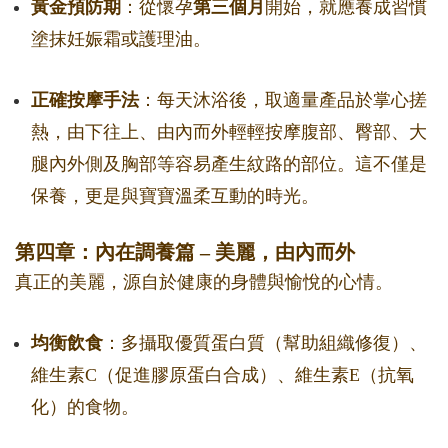
黃金預防期
：從懷孕
第三個月
開始，就應養成習慣
塗抹妊娠霜或護理油。
正確按摩手法
：每天沐浴後，取適量產品於掌心搓
熱，由下往上、由內而外輕輕按摩腹部、臀部、大
腿內外側及胸部等容易產生紋路的部位。這不僅是
保養，更是與寶寶溫柔互動的時光。
第四章：內在調養篇 – 美麗，由內而外
真正的美麗，源自於健康的身體與愉悅的心情。
均衡飲食
：多攝取優質蛋白質（幫助組織修復）、
維生素C（促進膠原蛋白合成）、維生素E（抗氧
化）的食物。