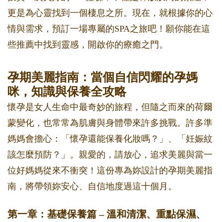
更是為心靈找到一個棲息之所。現在，就根據你的心
情與需求，預訂一場專屬的SPA之旅吧！願你能在這
些推薦中找到靈感，開啟你的療癒之門。
孕期美麗指南：當個自信閃耀的孕媽
咪，知識與保養全攻略
懷孕是女人生命中最奇妙的旅程，但隨之而來的荷爾
蒙變化，也常常為肌膚與身體帶來許多挑戰。許多準
媽媽會擔心：「懷孕還能保養化妝嗎？」、「妊娠紋
該怎麼預防？」。親愛的，請放心，追求美麗與當一
位好媽媽從來不衝突！這份專為妳設計的孕期美麗指
南，將帶領妳安心、自信地度過這十個月。
第一章：基礎保養篇 – 溫和清潔、重點保濕、