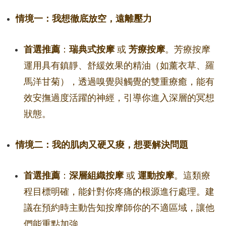
情境一：我想徹底放空，遠離壓力
首選推薦
：
瑞典式按摩
或
芳療按摩
。芳療按摩
運用具有鎮靜、舒緩效果的精油（如薰衣草、羅
馬洋甘菊），透過嗅覺與觸覺的雙重療癒，能有
效安撫過度活躍的神經，引導你進入深層的冥想
狀態。
情境二：我的肌肉又硬又痠，想要解決問題
首選推薦
：
深層組織按摩
或
運動按摩
。這類療
程目標明確，能針對你疼痛的根源進行處理。建
議在預約時主動告知按摩師你的不適區域，讓他
們能重點加強。