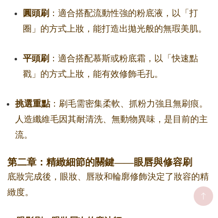
圓頭刷
：適合搭配流動性強的粉底液，以「打
圈」的方式上妝，能打造出拋光般的無瑕美肌。
平頭刷
：適合搭配慕斯或粉底霜，以「快速點
戳」的方式上妝，能有效修飾毛孔。
挑選重點
：刷毛需密集柔軟、抓粉力強且無刷痕。
人造纖維毛因其耐清洗、無動物異味，是目前的主
流。
第二章：精緻細節的關鍵——眼唇與修容刷
底妝完成後，眼妝、唇妝和輪廓修飾決定了妝容的精
緻度。