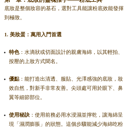
底妝是整個妝容的基石，選對工具能讓粉底效能發揮
到極致。
1. 美妝蛋：萬用入門首選
特色
：水滴狀或切面設計的親膚海綿，以其輕拍、
按壓的上妝方式聞名。
優點
：能打造出清透、服貼、光澤感強的底妝，妝
效自然，對新手非常友善。尖頭處可用於眼下、鼻
翼等細節部位。
使用秘訣
：使用前務必用水浸濕並擰乾，讓海綿呈
現「濕潤膨脹」的狀態。這個步驟能減少海綿吃粉