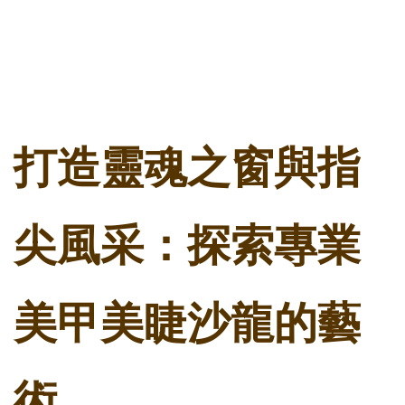
打造靈魂之窗與指
尖風采：探索專業
美甲美睫沙龍的藝
術