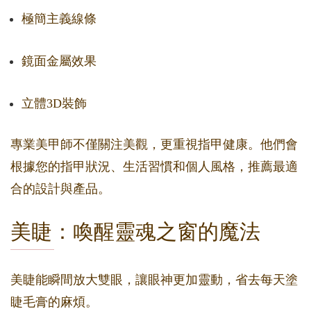
極簡主義線條
鏡面金屬效果
立體3D裝飾
專業美甲師不僅關注美觀，更重視指甲健康。他們會
根據您的指甲狀況、生活習慣和個人風格，推薦最適
合的設計與產品。
美睫：喚醒靈魂之窗的魔法
美睫能瞬間放大雙眼，讓眼神更加靈動，省去每天塗
睫毛膏的麻煩。