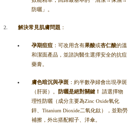
效能精華，回歸最基本的「清潔→保濕→
防曬」。
解決常見肌膚問題
：
孕期痘痘
：可改用含有
果酸
或
杏仁酸
的溫
和潔面產品，並諮詢醫生選擇安全的抗痘
藥膏。
膚色暗沉與孕斑
：約半數孕婦會出現孕斑
（肝斑）。
防曬是絕對關鍵！
請選擇物
理性防曬（成分主要為Zinc Oxide氧化
鋅、Titanium Dioxide二氧化鈦），並勤勞
補擦，外出搭配帽子、洋傘。