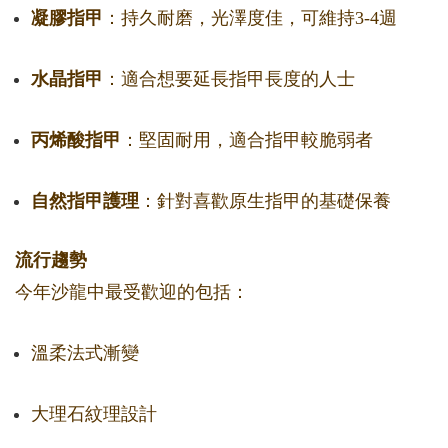
凝膠指甲
：持久耐磨，光澤度佳，可維持3-4週
水晶指甲
：適合想要延長指甲長度的人士
丙烯酸指甲
：堅固耐用，適合指甲較脆弱者
自然指甲護理
：針對喜歡原生指甲的基礎保養
流行趨勢
今年沙龍中最受歡迎的包括：
溫柔法式漸變
大理石紋理設計