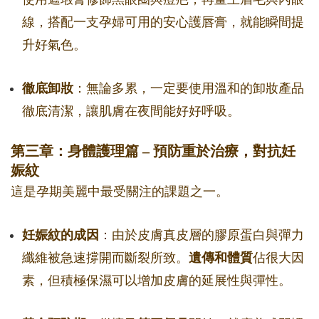
線，搭配一支孕婦可用的安心護唇膏，就能瞬間提
升好氣色。
徹底卸妝
：無論多累，一定要使用溫和的卸妝產品
徹底清潔，讓肌膚在夜間能好好呼吸。
第三章：身體護理篇 – 預防重於治療，對抗妊
娠紋
這是孕期美麗中最受關注的課題之一。
妊娠紋的成因
：由於皮膚真皮層的膠原蛋白與彈力
纖維被急速撐開而斷裂所致。
遺傳和體質
佔很大因
素，但積極保濕可以增加皮膚的延展性與彈性。