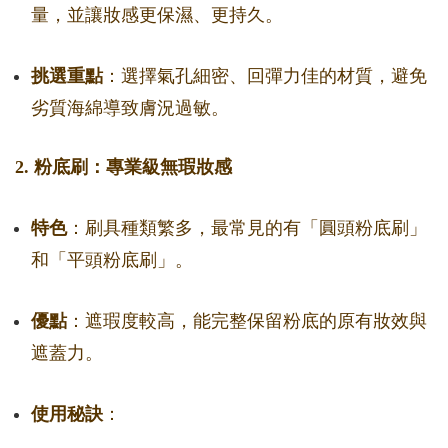
量，並讓妝感更保濕、更持久。
挑選重點
：選擇氣孔細密、回彈力佳的材質，避免
劣質海綿導致膚況過敏。
2. 粉底刷：專業級無瑕妝感
特色
：刷具種類繁多，最常見的有「圓頭粉底刷」
和「平頭粉底刷」。
優點
：遮瑕度較高，能完整保留粉底的原有妝效與
遮蓋力。
使用秘訣
：