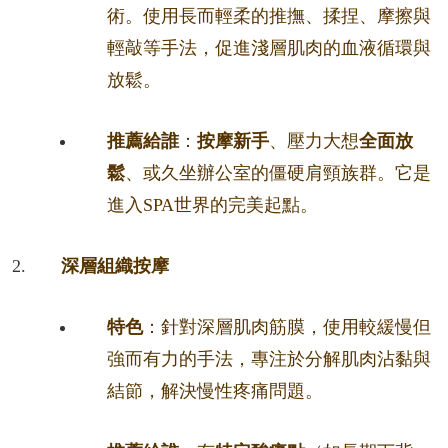
術。使用長而輕柔的推撫、揉捏、摩擦與
輕敲等手法，促進淺層肌肉的血液循環與
放鬆。
推薦給誰
：
按摩新手
、壓力大想
全面放
鬆
、或久坐辦公室的僵硬肩頸族群。它是
進入SPA世界的完美起點。
深層組織按摩
特色
：針對深層肌肉筋膜，使用較緩慢但
強而有力的手法，專注於分解肌肉沾黏與
結節，解決慢性疼痛問題。