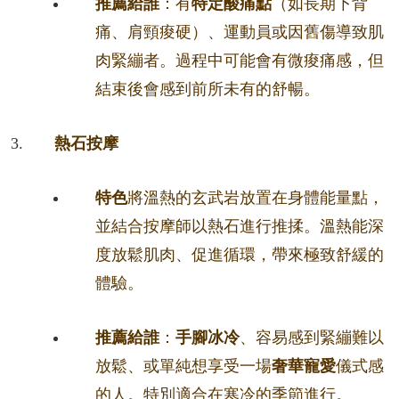
推薦給誰
：有
特定酸痛點
（如長期下背
痛、肩頸痠硬）、運動員或因舊傷導致肌
肉緊繃者。過程中可能會有微痠痛感，但
結束後會感到前所未有的舒暢。
熱石按摩
特色
將溫熱的玄武岩放置在身體能量點，
並結合按摩師以熱石進行推揉。溫熱能深
度放鬆肌肉、促進循環，帶來極致舒緩的
體驗。
推薦給誰
：
手腳冰冷
、容易感到緊繃難以
放鬆、或單純想享受一場
奢華寵愛
儀式感
的人。特別適合在寒冷的季節進行。