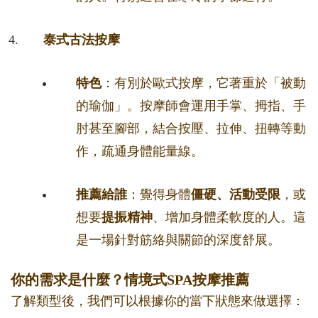
泰式古法按摩
特色
：有別於歐式按摩，它著重於「被動
的瑜伽」。按摩師會運用手掌、拇指、手
肘甚至腳部，結合按壓、拉伸、扭轉等動
作，疏通身體能量線。
推薦給誰
：覺得身體
僵硬、活動受限
，或
想要
提振精神
、增加身體柔軟度的人。這
是一場針對筋絡與關節的深度舒展。
你的需求是什麼？情境式SPA按摩推薦
了解類型後，我們可以根據你的當下狀態來做選擇：