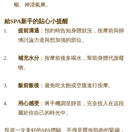
暢、神清氣爽。
給SPA新手的貼心小提醒
提前溝通
：預約時告知身體狀況，按摩前與師
傅討論力道與想加強的部位。
補充水分
：按摩前後多喝水，幫助身體代謝廢
物。
飯前飯後
：避免吃太飽或空腹進行按摩。
用心感受
：將手機調至靜音，完全投入在這段
屬於你自己的時光中。
投資一次美好的SPA體驗，不僅是釋放肌肉的緊繃，