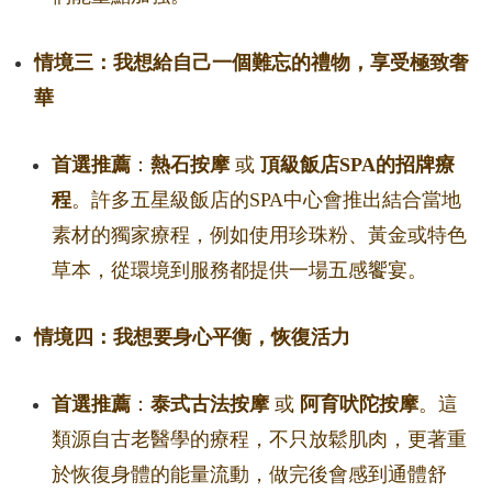
情境三：我想給自己一個難忘的禮物，享受極致奢
華
首選推薦
：
熱石按摩
或
頂級飯店SPA的招牌療
程
。許多五星級飯店的SPA中心會推出結合當地
素材的獨家療程，例如使用珍珠粉、黃金或特色
草本，從環境到服務都提供一場五感饗宴。
情境四：我想要身心平衡，恢復活力
首選推薦
：
泰式古法按摩
或
阿育吠陀按摩
。這
類源自古老醫學的療程，不只放鬆肌肉，更著重
於恢復身體的能量流動，做完後會感到通體舒