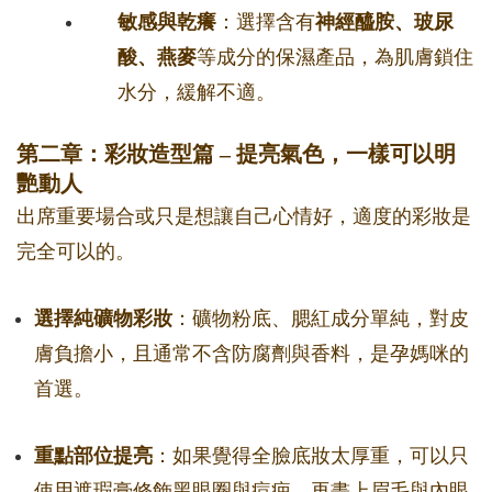
敏感與乾癢
：選擇含有
神經醯胺、玻尿
酸、燕麥
等成分的保濕產品，為肌膚鎖住
水分，緩解不適。
第二章：彩妝造型篇 – 提亮氣色，一樣可以明
艷動人
出席重要場合或只是想讓自己心情好，適度的彩妝是
完全可以的。
選擇純礦物彩妝
：礦物粉底、腮紅成分單純，對皮
膚負擔小，且通常不含防腐劑與香料，是孕媽咪的
首選。
重點部位提亮
：如果覺得全臉底妝太厚重，可以只
使用遮瑕膏修飾黑眼圈與痘疤，再畫上眉毛與內眼