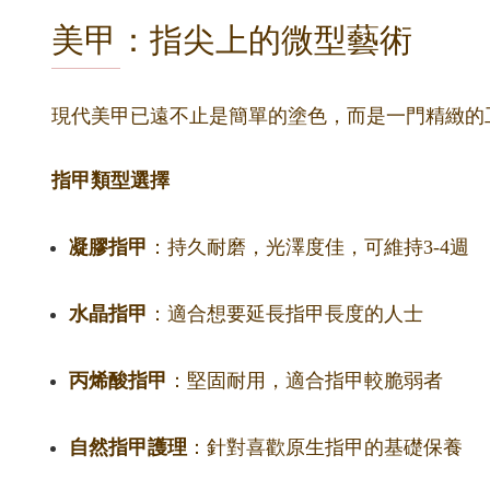
美甲：指尖上的微型藝術
現代美甲已遠不止是簡單的塗色，而是一門精緻的
指甲類型選擇
凝膠指甲
：持久耐磨，光澤度佳，可維持3-4週
水晶指甲
：適合想要延長指甲長度的人士
丙烯酸指甲
：堅固耐用，適合指甲較脆弱者
自然指甲護理
：針對喜歡原生指甲的基礎保養