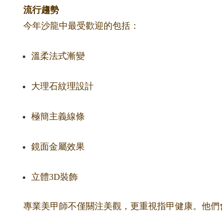
流行趨勢
今年沙龍中最受歡迎的包括：
溫柔法式漸變
大理石紋理設計
極簡主義線條
鏡面金屬效果
立體3D裝飾
專業美甲師不僅關注美觀，更重視指甲健康。他們