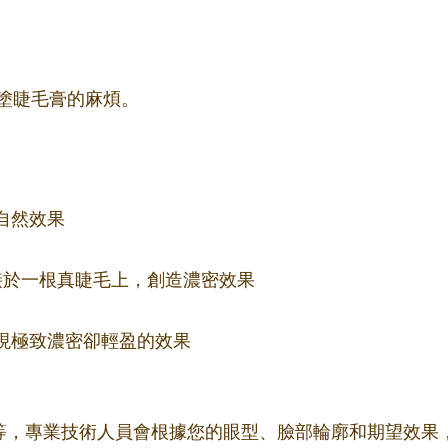
塗睫毛膏的麻煩。
自然效果
束嫁接於一根真睫毛上，創造濃密效果
更細，實現極致濃密卻輕盈的效果
m不等，專業技術人員會根據您的眼型、臉部輪廓和期望效