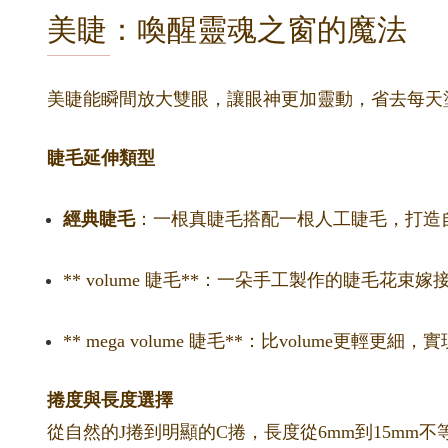
美睫：喚醒靈魂之窗的魔法
美睫能瞬間放大雙眼，讓眼神更加靈動，省去每天
睫毛延伸類型
經典睫毛
：一根真睫毛搭配一根人工睫毛，打造
** volume 睫毛**：一朵手工製作的睫毛花
** mega volume 睫毛**：比volume更輕
捲度與長度選擇
從自然的J捲到明顯的C捲，長度從6mm到15m