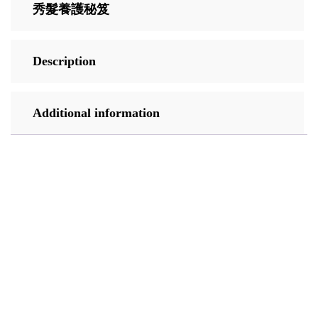
秀髮養護秘笈
Description
Additional information