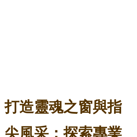
打造靈魂之窗與指
尖風采：探索專業