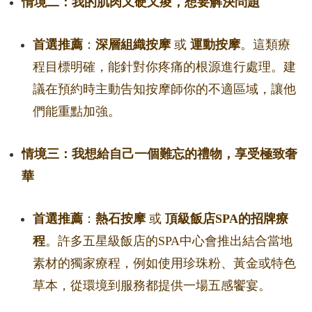
情境二：我的肌肉又硬又痠，想要解決問題
首選推薦
：
深層組織按摩
或
運動按摩
。這類療
程目標明確，能針對你疼痛的根源進行處理。建
議在預約時主動告知按摩師你的不適區域，讓他
們能重點加強。
情境三：我想給自己一個難忘的禮物，享受極致奢
華
首選推薦
：
熱石按摩
或
頂級飯店SPA的招牌療
程
。許多五星級飯店的SPA中心會推出結合當地
素材的獨家療程，例如使用珍珠粉、黃金或特色
草本，從環境到服務都提供一場五感饗宴。