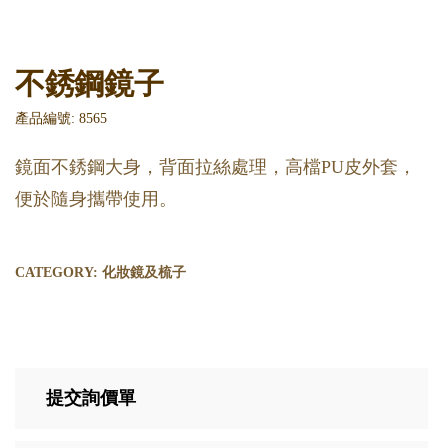
不銹鋼鏡子
產品編號: 8565
鏡面不銹鋼大身，背面拉絲處理，高檔PU皮外套，
便於隨身攜帶使用。
CATEGORY:
化妝鏡及梳子
提交詢價單