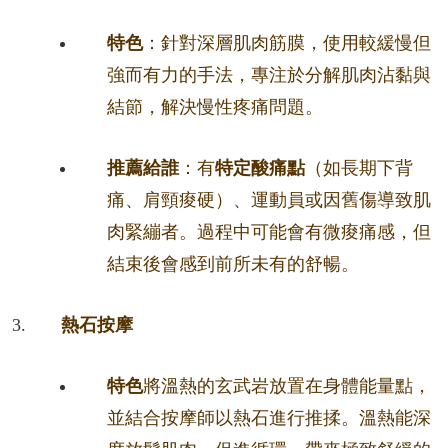
特色
：針對深層肌肉筋膜，使用較緩慢但
強而有力的手法，專注於分解肌肉沾黏與
結節，解決慢性疼痛問題。
推薦給誰
：有
特定酸痛點
（如長期下背
痛、肩頸痠硬）、運動員或因舊傷導致肌
肉緊繃者。過程中可能會有微痠痛感，但
結束後會感到前所未有的舒暢。
熱石按摩
特色
將溫熱的玄武岩放置在身體能量點，
並結合按摩師以熱石進行推揉。溫熱能深