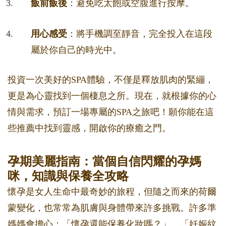
飯前飯後
：避免吃太飽或空腹進行按摩。
用心感受
：將手機調至靜音，完全投入在這段
屬於你自己的時光中。
投資一次美好的SPA體驗，不僅是釋放肌肉的緊繃，
更是為心靈找到一個棲息之所。現在，就根據你的心
情與需求，預訂一場專屬的SPA之旅吧！願你能在這
些推薦中找到靈感，開啟你的療癒之門。
孕期美麗指南：當個自信閃耀的孕媽
咪，知識與保養全攻略
懷孕是女人生命中最奇妙的旅程，但隨之而來的荷爾
蒙變化，也常常為肌膚與身體帶來許多挑戰。許多準
媽媽會擔心：「懷孕還能保養化妝嗎？」、「妊娠紋