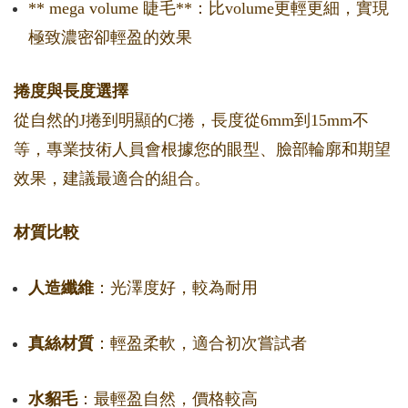
** mega volume 睫毛**：比volume更輕更細，實現
極致濃密卻輕盈的效果
捲度與長度選擇
從自然的J捲到明顯的C捲，長度從6mm到15mm不
等，專業技術人員會根據您的眼型、臉部輪廓和期望
效果，建議最適合的組合。
材質比較
人造纖維
：光澤度好，較為耐用
真絲材質
：輕盈柔軟，適合初次嘗試者
水貂毛
：最輕盈自然，價格較高