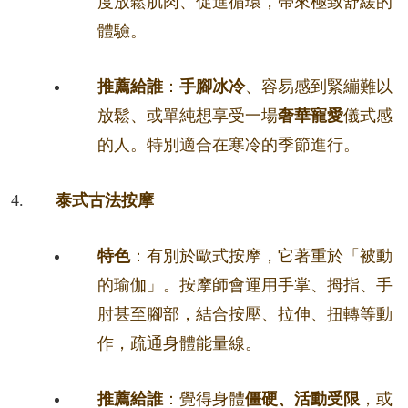
度放鬆肌肉、促進循環，帶來極致舒緩的
體驗。
推薦給誰
：
手腳冰冷
、容易感到緊繃難以
放鬆、或單純想享受一場
奢華寵愛
儀式感
的人。特別適合在寒冷的季節進行。
泰式古法按摩
特色
：有別於歐式按摩，它著重於「被動
的瑜伽」。按摩師會運用手掌、拇指、手
肘甚至腳部，結合按壓、拉伸、扭轉等動
作，疏通身體能量線。
推薦給誰
：覺得身體
僵硬、活動受限
，或