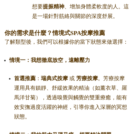
想要
提振精神
、增加身體柔軟度的人。這
是一場針對筋絡與關節的深度舒展。
你的需求是什麼？情境式SPA按摩推薦
了解類型後，我們可以根據你的當下狀態來做選擇：
情境一：我想徹底放空，遠離壓力
首選推薦
：
瑞典式按摩
或
芳療按摩
。芳療按摩
運用具有鎮靜、舒緩效果的精油（如薰衣草、羅
馬洋甘菊），透過嗅覺與觸覺的雙重療癒，能有
效安撫過度活躍的神經，引導你進入深層的冥想
狀態。