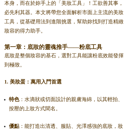
本身，而在於妳手上的「美妝工具」！工欲善其事，
必先利其器。本文將帶您全面解析市面上主流的美妝
工具，從基礎用法到進階挑選，幫助妳找到打造精緻
妝容的得力助手。
第一章：底妝的靈魂推手——粉底工具
底妝是整個妝容的基石，選對工具能讓粉底效能發揮
到極致。
1. 美妝蛋：萬用入門首選
特色
：水滴狀或切面設計的親膚海綿，以其輕拍、
按壓的上妝方式聞名。
優點
：能打造出清透、服貼、光澤感強的底妝，妝