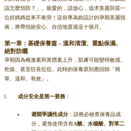
該怎麼預防？」。親愛的，請放心，追求美麗與當一
位好媽媽從來不衝突！這份專為妳設計的孕期美麗指
南，將帶領妳安心、自信地度過這十個月。
第一章：基礎保養篇 – 溫和清潔、重點保濕、
絕對防曬
孕期因為雌激素和黃體素上升，肌膚可能變得敏感、
乾燥、甚至狂長痘痘。此時的保養原則應回歸「簡
單、溫和、有效」。
成分安全是第一要務
：
避開爭議性成分
：請務必檢查保養品成
分，避免使用含有
A酸、水楊酸、對苯二