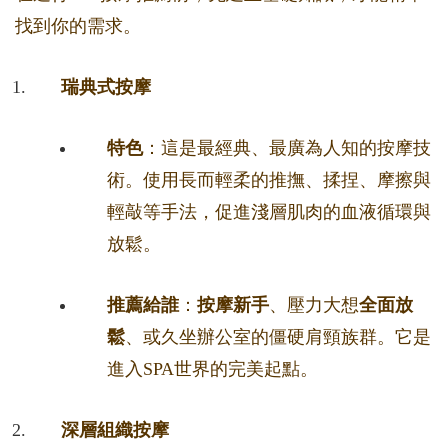
找到你的需求。
瑞典式按摩
特色
：這是最經典、最廣為人知的按摩技
術。使用長而輕柔的推撫、揉捏、摩擦與
輕敲等手法，促進淺層肌肉的血液循環與
放鬆。
推薦給誰
：
按摩新手
、壓力大想
全面放
鬆
、或久坐辦公室的僵硬肩頸族群。它是
進入SPA世界的完美起點。
深層組織按摩