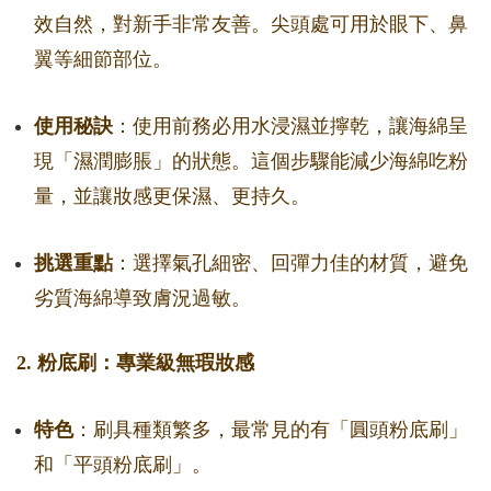
效自然，對新手非常友善。尖頭處可用於眼下、鼻
翼等細節部位。
使用秘訣
：使用前務必用水浸濕並擰乾，讓海綿呈
現「濕潤膨脹」的狀態。這個步驟能減少海綿吃粉
量，並讓妝感更保濕、更持久。
挑選重點
：選擇氣孔細密、回彈力佳的材質，避免
劣質海綿導致膚況過敏。
2. 粉底刷：專業級無瑕妝感
特色
：刷具種類繁多，最常見的有「圓頭粉底刷」
和「平頭粉底刷」。