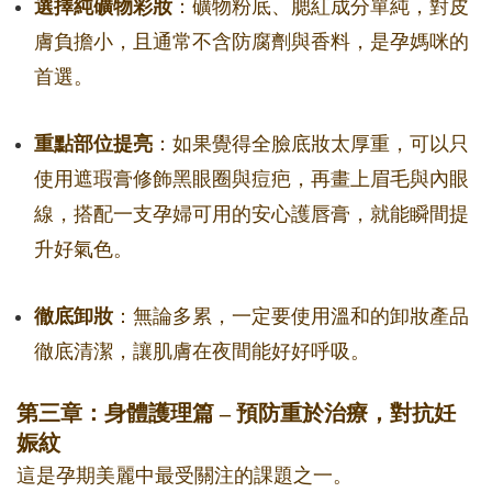
選擇純礦物彩妝
：礦物粉底、腮紅成分單純，對皮
膚負擔小，且通常不含防腐劑與香料，是孕媽咪的
首選。
重點部位提亮
：如果覺得全臉底妝太厚重，可以只
使用遮瑕膏修飾黑眼圈與痘疤，再畫上眉毛與內眼
線，搭配一支孕婦可用的安心護唇膏，就能瞬間提
升好氣色。
徹底卸妝
：無論多累，一定要使用溫和的卸妝產品
徹底清潔，讓肌膚在夜間能好好呼吸。
第三章：身體護理篇 – 預防重於治療，對抗妊
娠紋
這是孕期美麗中最受關注的課題之一。