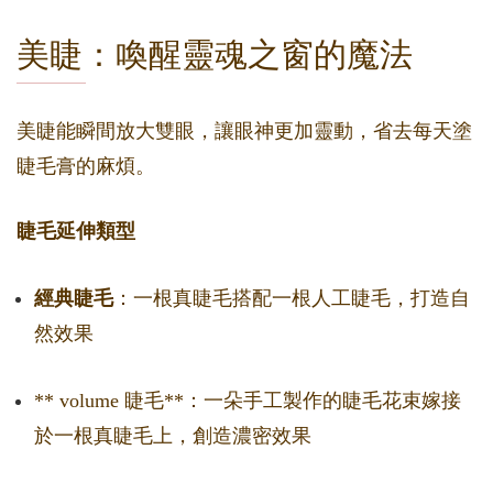
美睫：喚醒靈魂之窗的魔法
美睫能瞬間放大雙眼，讓眼神更加靈動，省去每天塗
睫毛膏的麻煩。
睫毛延伸類型
經典睫毛
：一根真睫毛搭配一根人工睫毛，打造自
然效果
** volume 睫毛**：一朵手工製作的睫毛花束嫁接
於一根真睫毛上，創造濃密效果