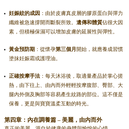
妊娠紋的成因
：由於皮膚真皮層的膠原蛋白與彈力
纖維被急速撐開而斷裂所致。
遺傳和體質
佔很大因
素，但積極保濕可以增加皮膚的延展性與彈性。
黃金預防期
：從懷孕
第三個月
開始，就應養成習慣
塗抹妊娠霜或護理油。
正確按摩手法
：每天沐浴後，取適量產品於掌心搓
熱，由下往上、由內而外輕輕按摩腹部、臀部、大
腿內外側及胸部等容易產生紋路的部位。這不僅是
保養，更是與寶寶溫柔互動的時光。
第四章：內在調養篇 – 美麗，由內而外
真正的美麗，源自於健康的身體與愉悅的心情。