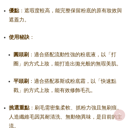
優點
：遮瑕度較高，能完整保留粉底的原有妝效與
遮蓋力。
使用秘訣
：
圓頭刷
：適合搭配流動性強的粉底液，以「打
圈」的方式上妝，能打造出拋光般的無瑕美肌。
平頭刷
：適合搭配慕斯或粉底霜，以「快速點
戳」的方式上妝，能有效修飾毛孔。
挑選重點
：刷毛需密集柔軟、抓粉力強且無刷痕。
人造纖維毛因其耐清洗、無動物異味，是目前的主
流。