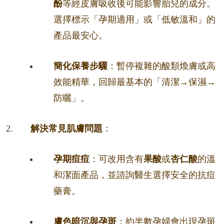
酚
等經皮膚吸收後可能影響胎兒的成分。
選擇標示「孕期適用」或「低敏溫和」的
產品最安心。
簡化保養步驟
：暫停複雜的酸類煥膚或高
效能精華，回歸最基本的「清潔→保濕→
防曬」。
解決常見肌膚問題
：
孕期痘痘
：可改用含有
果酸
或
杏仁酸
的溫
和潔面產品，並諮詢醫生選擇安全的抗痘
藥膏。
膚色暗沉與孕斑
：約半數孕婦會出現孕斑