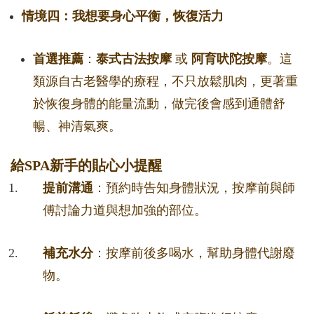
情境四：我想要身心平衡，恢復活力
首選推薦
：
泰式古法按摩
或
阿育吠陀按摩
。這
類源自古老醫學的療程，不只放鬆肌肉，更著重
於恢復身體的能量流動，做完後會感到通體舒
暢、神清氣爽。
給SPA新手的貼心小提醒
提前溝通
：預約時告知身體狀況，按摩前與師
傅討論力道與想加強的部位。
補充水分
：按摩前後多喝水，幫助身體代謝廢
物。