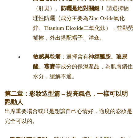
（肝斑）。
防曬是絕對關鍵！
請選擇物
理性防曬（成分主要為Zinc Oxide氧化
鋅、Titanium Dioxide二氧化鈦），並勤勞
補擦，外出搭配帽子、洋傘。
敏感與乾癢
：選擇含有
神經醯胺、玻尿
酸、燕麥
等成分的保濕產品，為肌膚鎖住
水分，緩解不適。
第二章：彩妝造型篇 – 提亮氣色，一樣可以明
艷動人
出席重要場合或只是想讓自己心情好，適度的彩妝是
完全可以的。