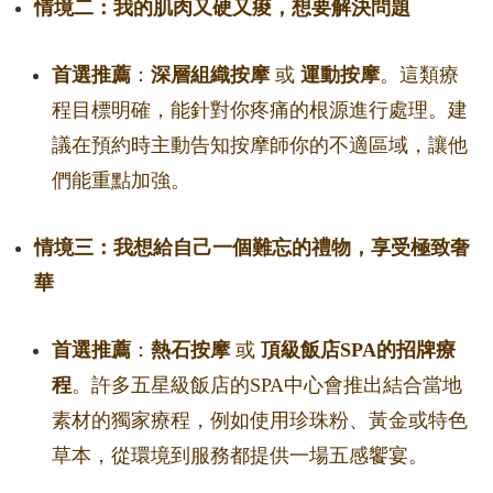
情境二：我的肌肉又硬又痠，想要解決問題
首選推薦
：
深層組織按摩
或
運動按摩
。這類療
程目標明確，能針對你疼痛的根源進行處理。建
議在預約時主動告知按摩師你的不適區域，讓他
們能重點加強。
情境三：我想給自己一個難忘的禮物，享受極致奢
華
首選推薦
：
熱石按摩
或
頂級飯店SPA的招牌療
程
。許多五星級飯店的SPA中心會推出結合當地
素材的獨家療程，例如使用珍珠粉、黃金或特色
草本，從環境到服務都提供一場五感饗宴。