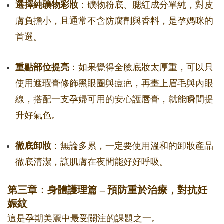
選擇純礦物彩妝
：礦物粉底、腮紅成分單純，對皮
膚負擔小，且通常不含防腐劑與香料，是孕媽咪的
首選。
重點部位提亮
：如果覺得全臉底妝太厚重，可以只
使用遮瑕膏修飾黑眼圈與痘疤，再畫上眉毛與內眼
線，搭配一支孕婦可用的安心護唇膏，就能瞬間提
升好氣色。
徹底卸妝
：無論多累，一定要使用溫和的卸妝產品
徹底清潔，讓肌膚在夜間能好好呼吸。
第三章：身體護理篇 – 預防重於治療，對抗妊
娠紋
這是孕期美麗中最受關注的課題之一。