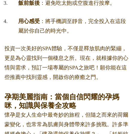
飯前飯後
：避免吃太飽或空腹進行按摩。
用心感受
：將手機調至靜音，完全投入在這段
屬於你自己的時光中。
投資一次美好的SPA體驗，不僅是釋放肌肉的緊繃，
更是為心靈找到一個棲息之所。現在，就根據你的心
情與需求，預訂一場專屬的SPA之旅吧！願你能在這
些推薦中找到靈感，開啟你的療癒之門。
孕期美麗指南：當個自信閃耀的孕媽
咪，知識與保養全攻略
懷孕是女人生命中最奇妙的旅程，但隨之而來的荷爾
蒙變化，也常常為肌膚與身體帶來許多挑戰。許多準
媽媽會擔心：「懷孕還能保養化妝嗎？」、「妊娠紋