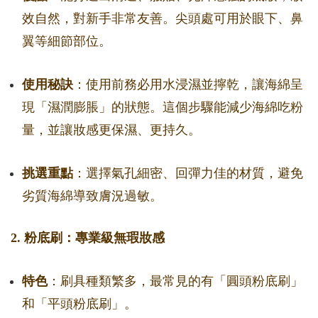
效自然，對新手非常友善。尖頭處可用於眼下、鼻
翼等細節部位。
使用秘訣
：使用前務必用水浸濕並擰乾，讓海綿呈
現「濕潤膨脹」的狀態。這個步驟能減少海綿吃粉
量，並讓妝感更保濕、更持久。
挑選重點
：選擇氣孔細密、回彈力佳的材質，避免
劣質海綿導致膚況過敏。
2. 粉底刷：專業級無瑕妝感
特色
：刷具種類繁多，最常見的有「圓頭粉底刷」
和「平頭粉底刷」。