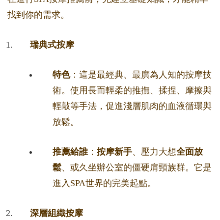
找到你的需求。
瑞典式按摩
特色
：這是最經典、最廣為人知的按摩技
術。使用長而輕柔的推撫、揉捏、摩擦與
輕敲等手法，促進淺層肌肉的血液循環與
放鬆。
推薦給誰
：
按摩新手
、壓力大想
全面放
鬆
、或久坐辦公室的僵硬肩頸族群。它是
進入SPA世界的完美起點。
深層組織按摩