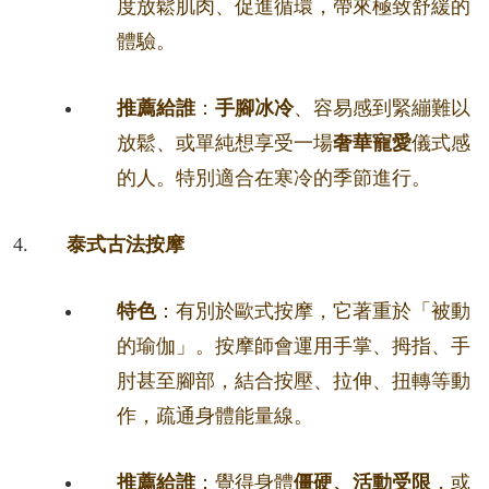
度放鬆肌肉、促進循環，帶來極致舒緩的
體驗。
推薦給誰
：
手腳冰冷
、容易感到緊繃難以
放鬆、或單純想享受一場
奢華寵愛
儀式感
的人。特別適合在寒冷的季節進行。
泰式古法按摩
特色
：有別於歐式按摩，它著重於「被動
的瑜伽」。按摩師會運用手掌、拇指、手
肘甚至腳部，結合按壓、拉伸、扭轉等動
作，疏通身體能量線。
推薦給誰
：覺得身體
僵硬、活動受限
，或