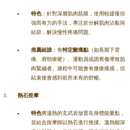
特色
：針對深層肌肉筋膜，使用較緩慢但
強而有力的手法，專注於分解肌肉沾黏與
結節，解決慢性疼痛問題。
推薦給誰
：有
特定酸痛點
（如長期下背
痛、肩頸痠硬）、運動員或因舊傷導致肌
肉緊繃者。過程中可能會有微痠痛感，但
結束後會感到前所未有的舒暢。
熱石按摩
特色
將溫熱的玄武岩放置在身體能量點，
並結合按摩師以熱石進行推揉。溫熱能深