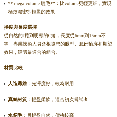
** mega volume 睫毛**：比volume更輕更細，實現
極致濃密卻輕盈的效果
捲度與長度選擇
從自然的J捲到明顯的C捲，長度從6mm到15mm不
等，專業技術人員會根據您的眼型、臉部輪廓和期望
效果，建議最適合的組合。
材質比較
人造纖維
：光澤度好，較為耐用
真絲材質
：輕盈柔軟，適合初次嘗試者
水貂毛
：最輕盈自然，價格較高