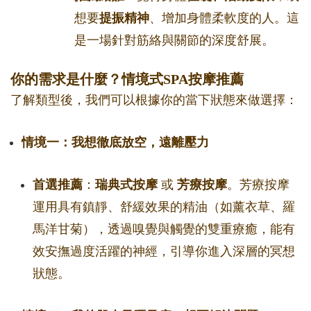
想要
提振精神
、增加身體柔軟度的人。這
是一場針對筋絡與關節的深度舒展。
你的需求是什麼？情境式SPA按摩推薦
了解類型後，我們可以根據你的當下狀態來做選擇：
情境一：我想徹底放空，遠離壓力
首選推薦
：
瑞典式按摩
或
芳療按摩
。芳療按摩
運用具有鎮靜、舒緩效果的精油（如薰衣草、羅
馬洋甘菊），透過嗅覺與觸覺的雙重療癒，能有
效安撫過度活躍的神經，引導你進入深層的冥想
狀態。