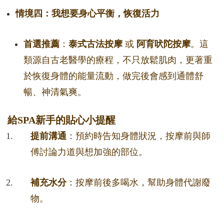
情境四：我想要身心平衡，恢復活力
首選推薦
：
泰式古法按摩
或
阿育吠陀按摩
。這
類源自古老醫學的療程，不只放鬆肌肉，更著重
於恢復身體的能量流動，做完後會感到通體舒
暢、神清氣爽。
給SPA新手的貼心小提醒
提前溝通
：預約時告知身體狀況，按摩前與師
傅討論力道與想加強的部位。
補充水分
：按摩前後多喝水，幫助身體代謝廢
物。