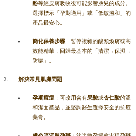
酚
等經皮膚吸收後可能影響胎兒的成分。
選擇標示「孕期適用」或「低敏溫和」的
產品最安心。
簡化保養步驟
：暫停複雜的酸類煥膚或高
效能精華，回歸最基本的「清潔→保濕→
防曬」。
解決常見肌膚問題
：
孕期痘痘
：可改用含有
果酸
或
杏仁酸
的溫
和潔面產品，並諮詢醫生選擇安全的抗痘
藥膏。
膚色暗沉與孕斑
：約半數孕婦會出現孕斑