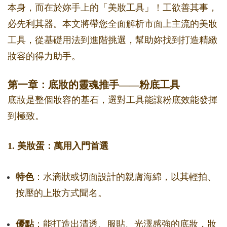
本身，而在於妳手上的「美妝工具」！工欲善其事，
必先利其器。本文將帶您全面解析市面上主流的美妝
工具，從基礎用法到進階挑選，幫助妳找到打造精緻
妝容的得力助手。
第一章：底妝的靈魂推手——粉底工具
底妝是整個妝容的基石，選對工具能讓粉底效能發揮
到極致。
1. 美妝蛋：萬用入門首選
特色
：水滴狀或切面設計的親膚海綿，以其輕拍、
按壓的上妝方式聞名。
優點
：能打造出清透、服貼、光澤感強的底妝，妝