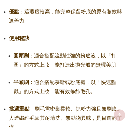
優點
：遮瑕度較高，能完整保留粉底的原有妝效與
遮蓋力。
使用秘訣
：
圓頭刷
：適合搭配流動性強的粉底液，以「打
圈」的方式上妝，能打造出拋光般的無瑕美肌。
平頭刷
：適合搭配慕斯或粉底霜，以「快速點
戳」的方式上妝，能有效修飾毛孔。
挑選重點
：刷毛需密集柔軟、抓粉力強且無刷痕。
人造纖維毛因其耐清洗、無動物異味，是目前的主
流。