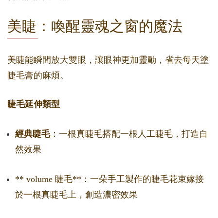
美睫：喚醒靈魂之窗的魔法
美睫能瞬間放大雙眼，讓眼神更加靈動，省去每天塗
睫毛膏的麻煩。
睫毛延伸類型
經典睫毛
：一根真睫毛搭配一根人工睫毛，打造自
然效果
** volume 睫毛**：一朵手工製作的睫毛花束嫁接
於一根真睫毛上，創造濃密效果