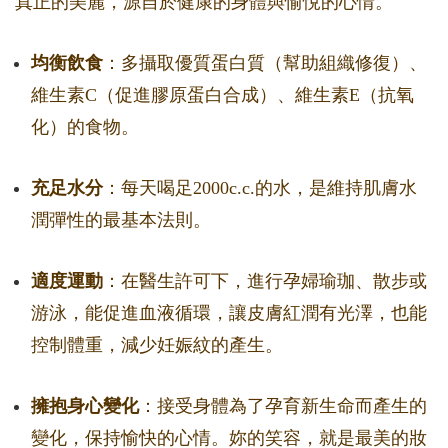
真正的美麗，源自於健康的身體與愉悅的心情。
均衡飲食
：多攝取優質蛋白質（幫助組織修復）、
維生素C（促進膠原蛋白合成）、維生素E（抗氧
化）的食物。
充足水分
：每天喝足2000c.c.的水，是維持肌膚水
潤彈性的最基本法則。
適度運動
：在醫生許可下，進行孕婦瑜珈、散步或
游泳，能促進血液循環，讓皮膚紅潤有光澤，也能
控制體重，減少妊娠紋的產生。
擁抱身心變化
：接受身體為了孕育新生命而產生的
變化，保持愉快的心情。妳的笑容，就是最美的妝