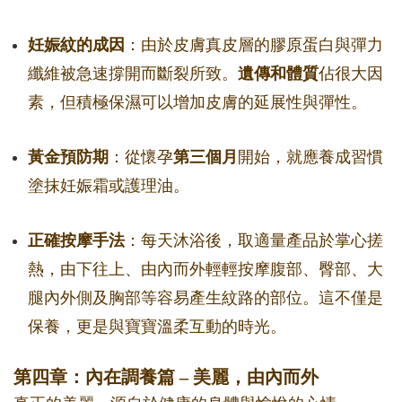
妊娠紋的成因
：由於皮膚真皮層的膠原蛋白與彈力
纖維被急速撐開而斷裂所致。
遺傳和體質
佔很大因
素，但積極保濕可以增加皮膚的延展性與彈性。
黃金預防期
：從懷孕
第三個月
開始，就應養成習慣
塗抹妊娠霜或護理油。
正確按摩手法
：每天沐浴後，取適量產品於掌心搓
熱，由下往上、由內而外輕輕按摩腹部、臀部、大
腿內外側及胸部等容易產生紋路的部位。這不僅是
保養，更是與寶寶溫柔互動的時光。
第四章：內在調養篇 – 美麗，由內而外