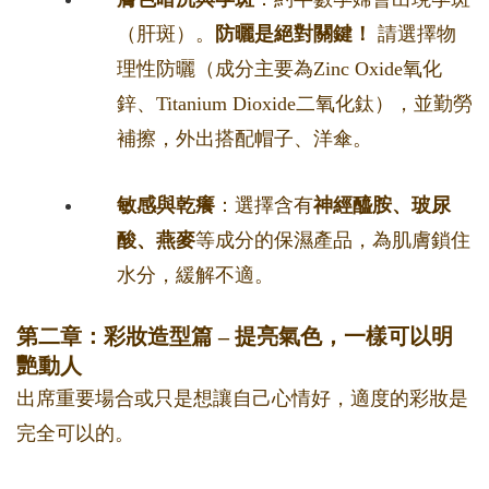
（肝斑）。
防曬是絕對關鍵！
請選擇物
理性防曬（成分主要為Zinc Oxide氧化
鋅、Titanium Dioxide二氧化鈦），並勤勞
補擦，外出搭配帽子、洋傘。
敏感與乾癢
：選擇含有
神經醯胺、玻尿
酸、燕麥
等成分的保濕產品，為肌膚鎖住
水分，緩解不適。
第二章：彩妝造型篇 – 提亮氣色，一樣可以明
艷動人
出席重要場合或只是想讓自己心情好，適度的彩妝是
完全可以的。