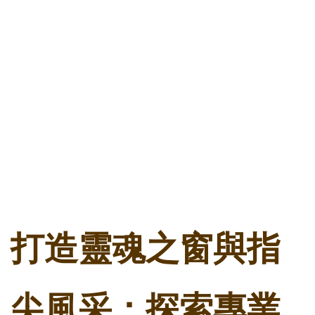
打造靈魂之窗與指
尖風采：探索專業