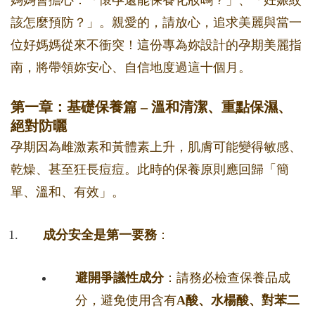
該怎麼預防？」。親愛的，請放心，追求美麗與當一
位好媽媽從來不衝突！這份專為妳設計的孕期美麗指
南，將帶領妳安心、自信地度過這十個月。
第一章：基礎保養篇 – 溫和清潔、重點保濕、
絕對防曬
孕期因為雌激素和黃體素上升，肌膚可能變得敏感、
乾燥、甚至狂長痘痘。此時的保養原則應回歸「簡
單、溫和、有效」。
成分安全是第一要務
：
避開爭議性成分
：請務必檢查保養品成
分，避免使用含有
A酸、水楊酸、對苯二