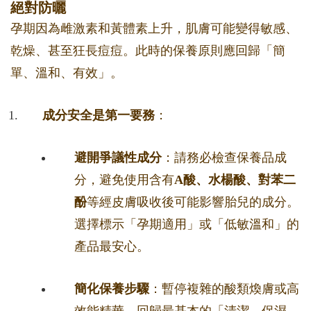
絕對防曬
孕期因為雌激素和黃體素上升，肌膚可能變得敏感、
乾燥、甚至狂長痘痘。此時的保養原則應回歸「簡
單、溫和、有效」。
成分安全是第一要務
：
避開爭議性成分
：請務必檢查保養品成
分，避免使用含有
A酸、水楊酸、對苯二
酚
等經皮膚吸收後可能影響胎兒的成分。
選擇標示「孕期適用」或「低敏溫和」的
產品最安心。
簡化保養步驟
：暫停複雜的酸類煥膚或高