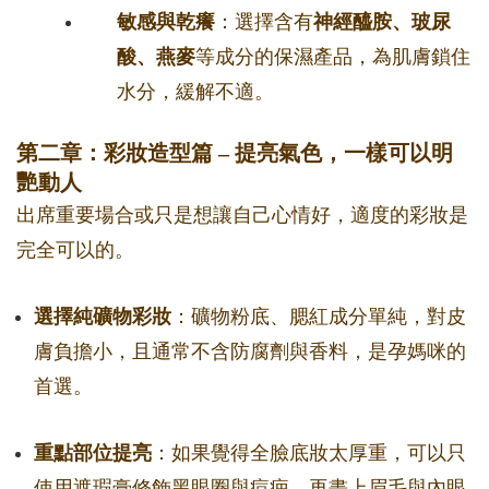
敏感與乾癢
：選擇含有
神經醯胺、玻尿
酸、燕麥
等成分的保濕產品，為肌膚鎖住
水分，緩解不適。
第二章：彩妝造型篇 – 提亮氣色，一樣可以明
艷動人
出席重要場合或只是想讓自己心情好，適度的彩妝是
完全可以的。
選擇純礦物彩妝
：礦物粉底、腮紅成分單純，對皮
膚負擔小，且通常不含防腐劑與香料，是孕媽咪的
首選。
重點部位提亮
：如果覺得全臉底妝太厚重，可以只
使用遮瑕膏修飾黑眼圈與痘疤，再畫上眉毛與內眼