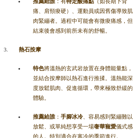
推薦給誰
：有
特定酸痛點
（如長期下背
痛、肩頸痠硬）、運動員或因舊傷導致肌
肉緊繃者。過程中可能會有微痠痛感，但
結束後會感到前所未有的舒暢。
熱石按摩
特色
將溫熱的玄武岩放置在身體能量點，
並結合按摩師以熱石進行推揉。溫熱能深
度放鬆肌肉、促進循環，帶來極致舒緩的
體驗。
推薦給誰
：
手腳冰冷
、容易感到緊繃難以
放鬆、或單純想享受一場
奢華寵愛
儀式感
的人。特別適合在寒冷的季節進行。