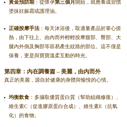
黃金預防期
：從懷孕
第三個月
開始，就應養成習慣
塗抹妊娠霜或護理油。
正確按摩手法
：每天沐浴後，取適量產品於掌心搓
熱，由下往上、由內而外輕輕按摩腹部、臀部、大
腿內外側及胸部等容易產生紋路的部位。這不僅是
保養，更是與寶寶溫柔互動的時光。
第四章：內在調養篇 – 美麗，由內而外
真正的美麗，源自於健康的身體與愉悅的心情。
均衡飲食
：多攝取優質蛋白質（幫助組織修復）、
維生素C（促進膠原蛋白合成）、維生素E（抗氧
化）的食物。