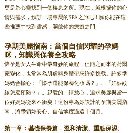
更是為心靈找到一個棲息之所。現在，就根據你的心
情與需求，預訂一場專屬的SPA之旅吧！願你能在這
些推薦中找到靈感，開啟你的療癒之門。
孕期美麗指南：當個自信閃耀的孕媽
咪，知識與保養全攻略
懷孕是女人生命中最奇妙的旅程，但隨之而來的荷爾
蒙變化，也常常為肌膚與身體帶來許多挑戰。許多準
媽媽會擔心：「懷孕還能保養化妝嗎？」、「妊娠紋
該怎麼預防？」。親愛的，請放心，追求美麗與當一
位好媽媽從來不衝突！這份專為妳設計的孕期美麗指
南，將帶領妳安心、自信地度過這十個月。
第一章：基礎保養篇 – 溫和清潔、重點保濕、