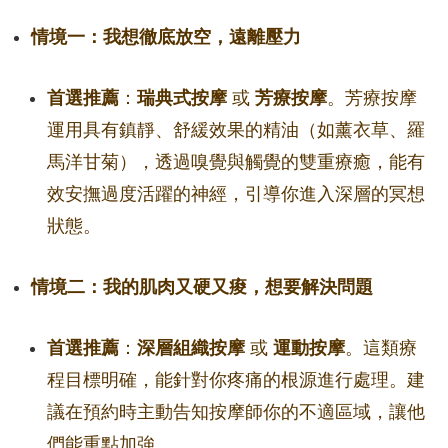
情境一：我想徹底放空，遠離壓力
首選推薦
：
瑞典式按摩
或
芳療按摩
。芳療按摩
運用具有鎮靜、舒緩效果的精油（如薰衣草、羅
馬洋甘菊），透過嗅覺與觸覺的雙重療癒，能有
效安撫過度活躍的神經，引導你進入深層的冥想
狀態。
情境二：我的肌肉又硬又痠，想要解決問題
首選推薦
：
深層組織按摩
或
運動按摩
。這類療
程目標明確，能針對你疼痛的根源進行處理。建
議在預約時主動告知按摩師你的不適區域，讓他
們能重點加強。