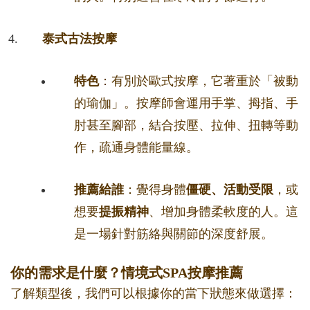
泰式古法按摩
特色
：有別於歐式按摩，它著重於「被動
的瑜伽」。按摩師會運用手掌、拇指、手
肘甚至腳部，結合按壓、拉伸、扭轉等動
作，疏通身體能量線。
推薦給誰
：覺得身體
僵硬、活動受限
，或
想要
提振精神
、增加身體柔軟度的人。這
是一場針對筋絡與關節的深度舒展。
你的需求是什麼？情境式SPA按摩推薦
了解類型後，我們可以根據你的當下狀態來做選擇：