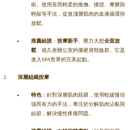
術。使用長而輕柔的推撫、揉捏、摩擦與
輕敲等手法，促進淺層肌肉的血液循環與
放鬆。
推薦給誰
：
按摩新手
、壓力大想
全面放
鬆
、或久坐辦公室的僵硬肩頸族群。它是
進入SPA世界的完美起點。
深層組織按摩
特色
：針對深層肌肉筋膜，使用較緩慢但
強而有力的手法，專注於分解肌肉沾黏與
結節，解決慢性疼痛問題。