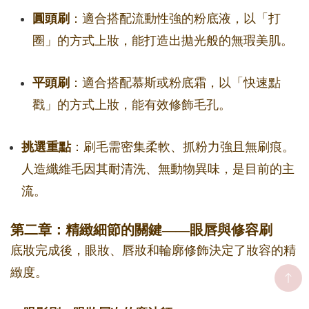
圓頭刷
：適合搭配流動性強的粉底液，以「打
圈」的方式上妝，能打造出拋光般的無瑕美肌。
平頭刷
：適合搭配慕斯或粉底霜，以「快速點
戳」的方式上妝，能有效修飾毛孔。
挑選重點
：刷毛需密集柔軟、抓粉力強且無刷痕。
人造纖維毛因其耐清洗、無動物異味，是目前的主
流。
第二章：精緻細節的關鍵——眼唇與修容刷
底妝完成後，眼妝、唇妝和輪廓修飾決定了妝容的精
緻度。