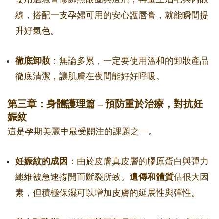
線，搭配一支孕婦可用的安心護唇膏，就能瞬間提
升好氣色。
徹底卸妝
：無論多累，一定要使用溫和的卸妝產品
徹底清潔，讓肌膚在夜間能好好呼吸。
第三章：身體護理篇 – 預防重於治療，對抗妊
娠紋
這是孕期美麗中最受關注的課題之一。
妊娠紋的成因
：由於皮膚真皮層的膠原蛋白與彈力
纖維被急速撐開而斷裂所致。
遺傳和體質
佔很大因
素，但積極保濕可以增加皮膚的延展性與彈性。