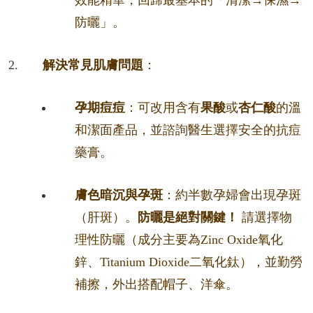
效能精華，回歸最基本的「清潔→保濕→
防曬」。
解決常見肌膚問題
：
孕期痘痘
：可改用含有
果酸
或
杏仁酸
的溫
和潔面產品，並諮詢醫生選擇安全的抗痘
藥膏。
膚色暗沉與孕斑
：約半數孕婦會出現孕斑
（肝斑）。
防曬是絕對關鍵！
請選擇物
理性防曬（成分主要為Zinc Oxide氧化
鋅、Titanium Dioxide二氧化鈦），並勤勞
補擦，外出搭配帽子、洋傘。