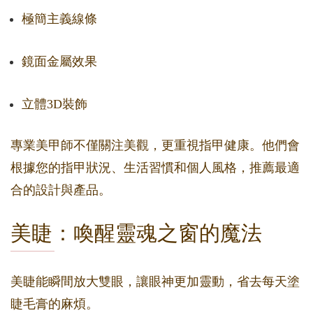
極簡主義線條
鏡面金屬效果
立體3D裝飾
專業美甲師不僅關注美觀，更重視指甲健康。他們會
根據您的指甲狀況、生活習慣和個人風格，推薦最適
合的設計與產品。
美睫：喚醒靈魂之窗的魔法
美睫能瞬間放大雙眼，讓眼神更加靈動，省去每天塗
睫毛膏的麻煩。