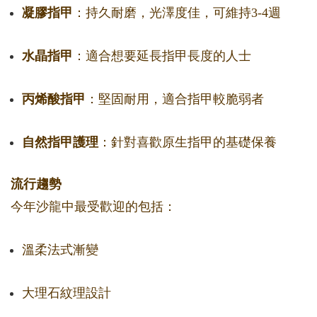
凝膠指甲
：持久耐磨，光澤度佳，可維持3-4週
水晶指甲
：適合想要延長指甲長度的人士
丙烯酸指甲
：堅固耐用，適合指甲較脆弱者
自然指甲護理
：針對喜歡原生指甲的基礎保養
流行趨勢
今年沙龍中最受歡迎的包括：
溫柔法式漸變
大理石紋理設計