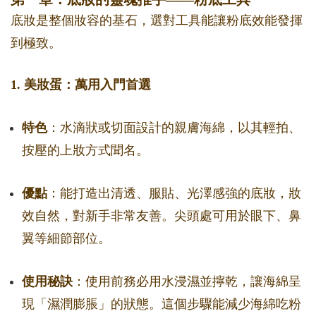
底妝是整個妝容的基石，選對工具能讓粉底效能發揮
到極致。
1. 美妝蛋：萬用入門首選
特色
：水滴狀或切面設計的親膚海綿，以其輕拍、
按壓的上妝方式聞名。
優點
：能打造出清透、服貼、光澤感強的底妝，妝
效自然，對新手非常友善。尖頭處可用於眼下、鼻
翼等細節部位。
使用秘訣
：使用前務必用水浸濕並擰乾，讓海綿呈
現「濕潤膨脹」的狀態。這個步驟能減少海綿吃粉