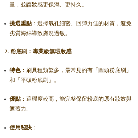
量，並讓妝感更保濕、更持久。
挑選重點
：選擇氣孔細密、回彈力佳的材質，避免
劣質海綿導致膚況過敏。
2. 粉底刷：專業級無瑕妝感
特色
：刷具種類繁多，最常見的有「圓頭粉底刷」
和「平頭粉底刷」。
優點
：遮瑕度較高，能完整保留粉底的原有妝效與
遮蓋力。
使用秘訣
：