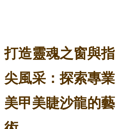
打造靈魂之窗與指
尖風采：探索專業
美甲美睫沙龍的藝
術