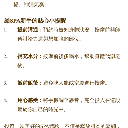
暢、神清氣爽。
給SPA新手的貼心小提醒
提前溝通
：預約時告知身體狀況，按摩前與師
傅討論力道與想加強的部位。
補充水分
：按摩前後多喝水，幫助身體代謝廢
物。
飯前飯後
：避免吃太飽或空腹進行按摩。
用心感受
：將手機調至靜音，完全投入在這段
屬於你自己的時光中。
投資一次美好的SPA體驗，不僅是釋放肌肉的緊繃，