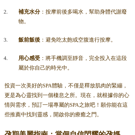
補充水分
：按摩前後多喝水，幫助身體代謝廢
物。
飯前飯後
：避免吃太飽或空腹進行按摩。
用心感受
：將手機調至靜音，完全投入在這段
屬於你自己的時光中。
投資一次美好的SPA體驗，不僅是釋放肌肉的緊繃，
更是為心靈找到一個棲息之所。現在，就根據你的心
情與需求，預訂一場專屬的SPA之旅吧！願你能在這
些推薦中找到靈感，開啟你的療癒之門。
孕期美麗指南：當個自信閃耀的孕媽