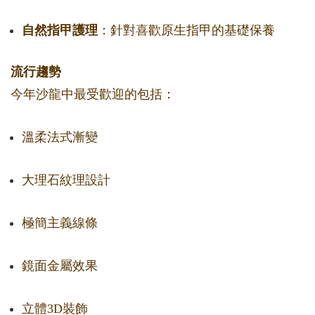
自然指甲護理
：針對喜歡原生指甲的基礎保養
流行趨勢
今年沙龍中最受歡迎的包括：
溫柔法式漸變
大理石紋理設計
極簡主義線條
鏡面金屬效果
立體3D裝飾