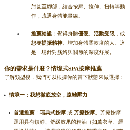
肘甚至腳部，結合按壓、拉伸、扭轉等動
作，疏通身體能量線。
推薦給誰
：覺得身體
僵硬、活動受限
，或
想要
提振精神
、增加身體柔軟度的人。這
是一場針對筋絡與關節的深度舒展。
你的需求是什麼？情境式SPA按摩推薦
了解類型後，我們可以根據你的當下狀態來做選擇：
情境一：我想徹底放空，遠離壓力
首選推薦
：
瑞典式按摩
或
芳療按摩
。芳療按摩
運用具有鎮靜、舒緩效果的精油（如薰衣草、羅