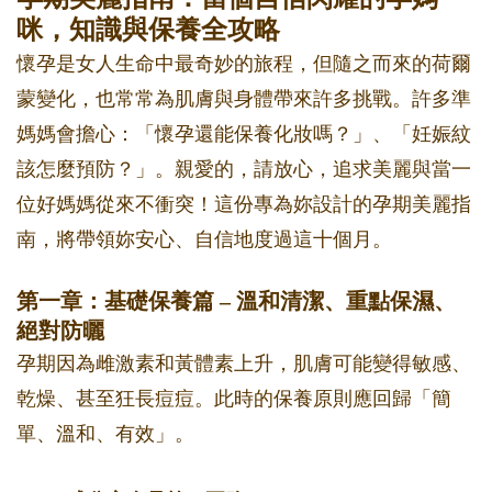
咪，知識與保養全攻略
懷孕是女人生命中最奇妙的旅程，但隨之而來的荷爾
蒙變化，也常常為肌膚與身體帶來許多挑戰。許多準
媽媽會擔心：「懷孕還能保養化妝嗎？」、「妊娠紋
該怎麼預防？」。親愛的，請放心，追求美麗與當一
位好媽媽從來不衝突！這份專為妳設計的孕期美麗指
南，將帶領妳安心、自信地度過這十個月。
第一章：基礎保養篇 – 溫和清潔、重點保濕、
絕對防曬
孕期因為雌激素和黃體素上升，肌膚可能變得敏感、
乾燥、甚至狂長痘痘。此時的保養原則應回歸「簡
單、溫和、有效」。