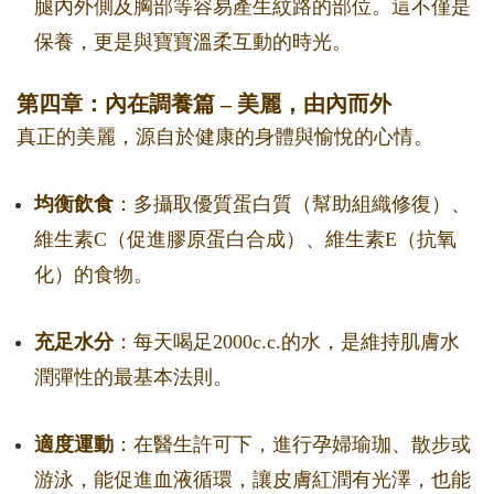
腿內外側及胸部等容易產生紋路的部位。這不僅是
保養，更是與寶寶溫柔互動的時光。
第四章：內在調養篇 – 美麗，由內而外
真正的美麗，源自於健康的身體與愉悅的心情。
均衡飲食
：多攝取優質蛋白質（幫助組織修復）、
維生素C（促進膠原蛋白合成）、維生素E（抗氧
化）的食物。
充足水分
：每天喝足2000c.c.的水，是維持肌膚水
潤彈性的最基本法則。
適度運動
：在醫生許可下，進行孕婦瑜珈、散步或
游泳，能促進血液循環，讓皮膚紅潤有光澤，也能