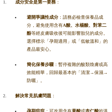
成分安全是第一要務
：
避開爭議性成分
：請務必檢查保養品成
分，避免使用含有
A酸、水楊酸、對苯二
酚
等經皮膚吸收後可能影響胎兒的成分。
選擇標示「孕期適用」或「低敏溫和」的
產品最安心。
簡化保養步驟
：暫停複雜的酸類煥膚或高
效能精華，回歸最基本的「清潔→保濕→
防曬」。
解決常見肌膚問題
：
孕期痘痘
：可改用含有
果酸
或
杏仁酸
的溫