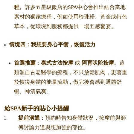
程
。許多五星級飯店的SPA中心會推出結合當地
素材的獨家療程，例如使用珍珠粉、黃金或特色
草本，從環境到服務都提供一場五感饗宴。
情境四：我想要身心平衡，恢復活力
首選推薦
：
泰式古法按摩
或
阿育吠陀按摩
。這
類源自古老醫學的療程，不只放鬆肌肉，更著重
於恢復身體的能量流動，做完後會感到通體舒
暢、神清氣爽。
給SPA新手的貼心小提醒
提前溝通
：預約時告知身體狀況，按摩前與師
傅討論力道與想加強的部位。