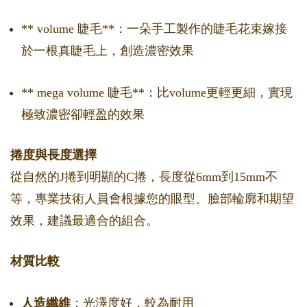
** volume 睫毛**：一朵手工製作的睫毛花束嫁接
於一根真睫毛上，創造濃密效果
** mega volume 睫毛**：比volume更輕更細，實現
極致濃密卻輕盈的效果
捲度與長度選擇
從自然的J捲到明顯的C捲，長度從6mm到15mm不
等，專業技術人員會根據您的眼型、臉部輪廓和期望
效果，建議最適合的組合。
材質比較
人造纖維
：光澤度好，較為耐用