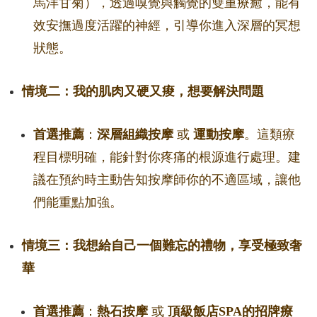
馬洋甘菊），透過嗅覺與觸覺的雙重療癒，能有
效安撫過度活躍的神經，引導你進入深層的冥想
狀態。
情境二：我的肌肉又硬又痠，想要解決問題
首選推薦
：
深層組織按摩
或
運動按摩
。這類療
程目標明確，能針對你疼痛的根源進行處理。建
議在預約時主動告知按摩師你的不適區域，讓他
們能重點加強。
情境三：我想給自己一個難忘的禮物，享受極致奢
華
首選推薦
：
熱石按摩
或
頂級飯店SPA的招牌療