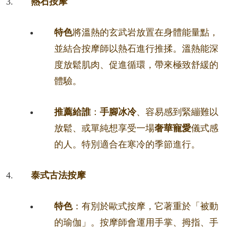
熱石按摩
特色
將溫熱的玄武岩放置在身體能量點，
並結合按摩師以熱石進行推揉。溫熱能深
度放鬆肌肉、促進循環，帶來極致舒緩的
體驗。
推薦給誰
：
手腳冰冷
、容易感到緊繃難以
放鬆、或單純想享受一場
奢華寵愛
儀式感
的人。特別適合在寒冷的季節進行。
泰式古法按摩
特色
：有別於歐式按摩，它著重於「被動
的瑜伽」。按摩師會運用手掌、拇指、手