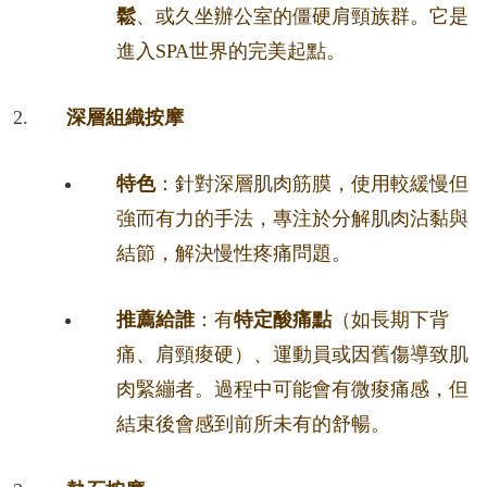
鬆
、或久坐辦公室的僵硬肩頸族群。它是
進入SPA世界的完美起點。
深層組織按摩
特色
：針對深層肌肉筋膜，使用較緩慢但
強而有力的手法，專注於分解肌肉沾黏與
結節，解決慢性疼痛問題。
推薦給誰
：有
特定酸痛點
（如長期下背
痛、肩頸痠硬）、運動員或因舊傷導致肌
肉緊繃者。過程中可能會有微痠痛感，但
結束後會感到前所未有的舒暢。