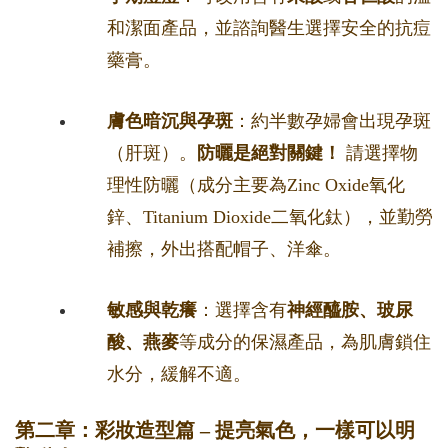
和潔面產品，並諮詢醫生選擇安全的抗痘
藥膏。
膚色暗沉與孕斑
：約半數孕婦會出現孕斑
（肝斑）。
防曬是絕對關鍵！
請選擇物
理性防曬（成分主要為Zinc Oxide氧化
鋅、Titanium Dioxide二氧化鈦），並勤勞
補擦，外出搭配帽子、洋傘。
敏感與乾癢
：選擇含有
神經醯胺、玻尿
酸、燕麥
等成分的保濕產品，為肌膚鎖住
水分，緩解不適。
第二章：彩妝造型篇 – 提亮氣色，一樣可以明