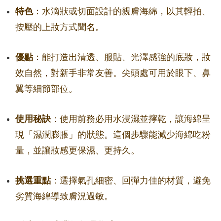
特色
：水滴狀或切面設計的親膚海綿，以其輕拍、
按壓的上妝方式聞名。
優點
：能打造出清透、服貼、光澤感強的底妝，妝
效自然，對新手非常友善。尖頭處可用於眼下、鼻
翼等細節部位。
使用秘訣
：使用前務必用水浸濕並擰乾，讓海綿呈
現「濕潤膨脹」的狀態。這個步驟能減少海綿吃粉
量，並讓妝感更保濕、更持久。
挑選重點
：選擇氣孔細密、回彈力佳的材質，避免
劣質海綿導致膚況過敏。