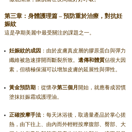
第三章：身體護理篇 – 預防重於治療，對抗妊
娠紋
這是孕期美麗中最受關注的課題之一。
妊娠紋的成因
：由於皮膚真皮層的膠原蛋白與彈力
纖維被急速撐開而斷裂所致。
遺傳和體質
佔很大因
素，但積極保濕可以增加皮膚的延展性與彈性。
黃金預防期
：從懷孕
第三個月
開始，就應養成習慣
塗抹妊娠霜或護理油。
正確按摩手法
：每天沐浴後，取適量產品於掌心搓
熱，由下往上、由內而外輕輕按摩腹部、臀部、大