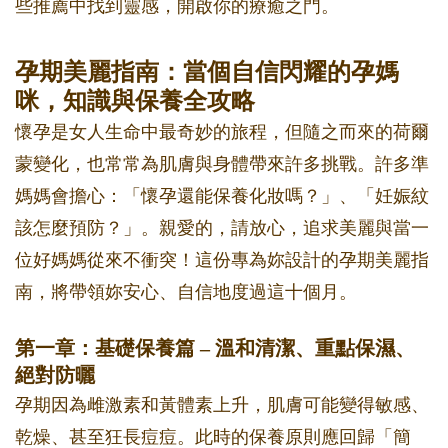
些推薦中找到靈感，開啟你的療癒之門。
孕期美麗指南：當個自信閃耀的孕媽
咪，知識與保養全攻略
懷孕是女人生命中最奇妙的旅程，但隨之而來的荷爾
蒙變化，也常常為肌膚與身體帶來許多挑戰。許多準
媽媽會擔心：「懷孕還能保養化妝嗎？」、「妊娠紋
該怎麼預防？」。親愛的，請放心，追求美麗與當一
位好媽媽從來不衝突！這份專為妳設計的孕期美麗指
南，將帶領妳安心、自信地度過這十個月。
第一章：基礎保養篇 – 溫和清潔、重點保濕、
絕對防曬
孕期因為雌激素和黃體素上升，肌膚可能變得敏感、
乾燥、甚至狂長痘痘。此時的保養原則應回歸「簡