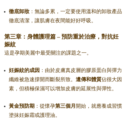
徹底卸妝
：無論多累，一定要使用溫和的卸妝產品
徹底清潔，讓肌膚在夜間能好好呼吸。
第三章：身體護理篇 – 預防重於治療，對抗妊
娠紋
這是孕期美麗中最受關注的課題之一。
妊娠紋的成因
：由於皮膚真皮層的膠原蛋白與彈力
纖維被急速撐開而斷裂所致。
遺傳和體質
佔很大因
素，但積極保濕可以增加皮膚的延展性與彈性。
黃金預防期
：從懷孕
第三個月
開始，就應養成習慣
塗抹妊娠霜或護理油。