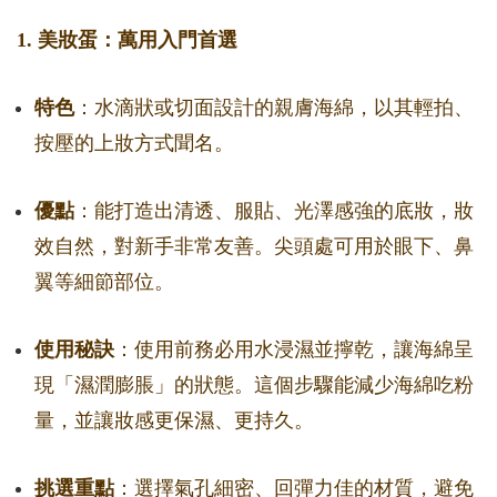
1. 美妝蛋：萬用入門首選
特色
：水滴狀或切面設計的親膚海綿，以其輕拍、
按壓的上妝方式聞名。
優點
：能打造出清透、服貼、光澤感強的底妝，妝
效自然，對新手非常友善。尖頭處可用於眼下、鼻
翼等細節部位。
使用秘訣
：使用前務必用水浸濕並擰乾，讓海綿呈
現「濕潤膨脹」的狀態。這個步驟能減少海綿吃粉
量，並讓妝感更保濕、更持久。
挑選重點
：選擇氣孔細密、回彈力佳的材質，避免