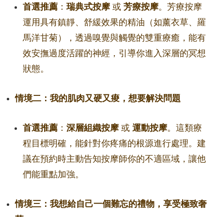
首選推薦
：
瑞典式按摩
或
芳療按摩
。芳療按摩
運用具有鎮靜、舒緩效果的精油（如薰衣草、羅
馬洋甘菊），透過嗅覺與觸覺的雙重療癒，能有
效安撫過度活躍的神經，引導你進入深層的冥想
狀態。
情境二：我的肌肉又硬又痠，想要解決問題
首選推薦
：
深層組織按摩
或
運動按摩
。這類療
程目標明確，能針對你疼痛的根源進行處理。建
議在預約時主動告知按摩師你的不適區域，讓他
們能重點加強。
情境三：我想給自己一個難忘的禮物，享受極致奢