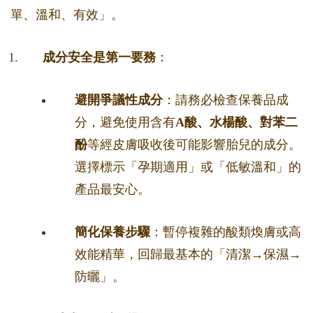
單、溫和、有效」。
成分安全是第一要務
：
避開爭議性成分
：請務必檢查保養品成
分，避免使用含有
A酸、水楊酸、對苯二
酚
等經皮膚吸收後可能影響胎兒的成分。
選擇標示「孕期適用」或「低敏溫和」的
產品最安心。
簡化保養步驟
：暫停複雜的酸類煥膚或高
效能精華，回歸最基本的「清潔→保濕→
防曬」。