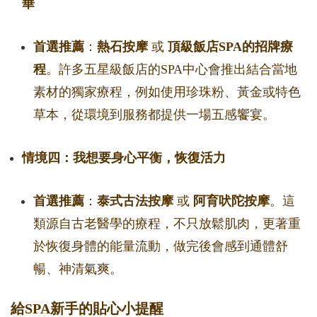
華
首選推薦
：
熱石按摩
或
頂級飯店SPA的招牌療
程
。許多五星級飯店的SPA中心會推出結合當地
素材的獨家療程，例如使用珍珠粉、黃金或特色
草本，從環境到服務都提供一場五感饗宴。
情境四：我想要身心平衡，恢復活力
首選推薦
：
泰式古法按摩
或
阿育吠陀按摩
。這
類源自古老醫學的療程，不只放鬆肌肉，更著重
於恢復身體的能量流動，做完後會感到通體舒
暢、神清氣爽。
給SPA新手的貼心小提醒