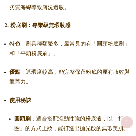
劣質海綿導致膚況過敏。
2. 粉底刷：專業級無瑕妝感
特色
：刷具種類繁多，最常見的有「圓頭粉底刷」
和「平頭粉底刷」。
優點
：遮瑕度較高，能完整保留粉底的原有妝效與
遮蓋力。
使用秘訣
：
圓頭刷
：適合搭配流動性強的粉底液，以「打
圈」的方式上妝，能打造出拋光般的無瑕美肌。