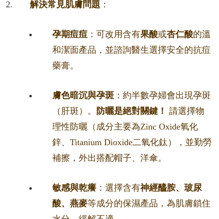
解決常見肌膚問題
：
孕期痘痘
：可改用含有
果酸
或
杏仁酸
的溫
和潔面產品，並諮詢醫生選擇安全的抗痘
藥膏。
膚色暗沉與孕斑
：約半數孕婦會出現孕斑
（肝斑）。
防曬是絕對關鍵！
請選擇物
理性防曬（成分主要為Zinc Oxide氧化
鋅、Titanium Dioxide二氧化鈦），並勤勞
補擦，外出搭配帽子、洋傘。
敏感與乾癢
：選擇含有
神經醯胺、玻尿
酸、燕麥
等成分的保濕產品，為肌膚鎖住