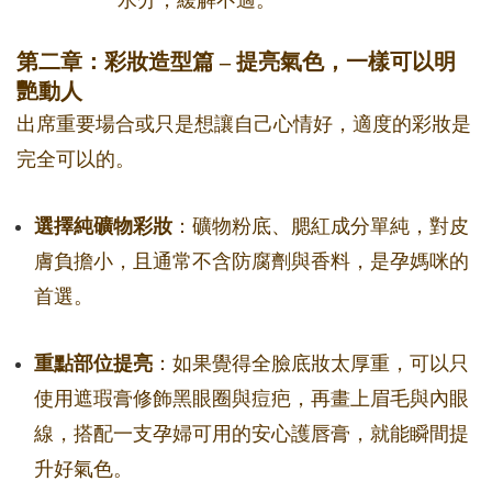
水分，緩解不適。
第二章：彩妝造型篇 – 提亮氣色，一樣可以明
艷動人
出席重要場合或只是想讓自己心情好，適度的彩妝是
完全可以的。
選擇純礦物彩妝
：礦物粉底、腮紅成分單純，對皮
膚負擔小，且通常不含防腐劑與香料，是孕媽咪的
首選。
重點部位提亮
：如果覺得全臉底妝太厚重，可以只
使用遮瑕膏修飾黑眼圈與痘疤，再畫上眉毛與內眼
線，搭配一支孕婦可用的安心護唇膏，就能瞬間提
升好氣色。