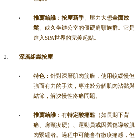
推薦給誰
：
按摩新手
、壓力大想
全面放
鬆
、或久坐辦公室的僵硬肩頸族群。它是
進入SPA世界的完美起點。
深層組織按摩
特色
：針對深層肌肉筋膜，使用較緩慢但
強而有力的手法，專注於分解肌肉沾黏與
結節，解決慢性疼痛問題。
推薦給誰
：有
特定酸痛點
（如長期下背
痛、肩頸痠硬）、運動員或因舊傷導致肌
肉緊繃者。過程中可能會有微痠痛感，但