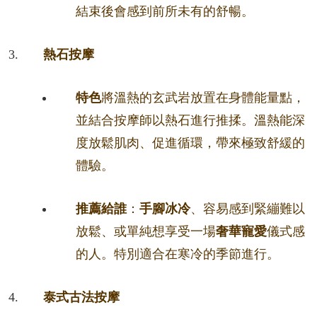
結束後會感到前所未有的舒暢。
熱石按摩
特色
將溫熱的玄武岩放置在身體能量點，
並結合按摩師以熱石進行推揉。溫熱能深
度放鬆肌肉、促進循環，帶來極致舒緩的
體驗。
推薦給誰
：
手腳冰冷
、容易感到緊繃難以
放鬆、或單純想享受一場
奢華寵愛
儀式感
的人。特別適合在寒冷的季節進行。
泰式古法按摩