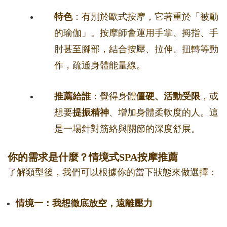
特色
：有別於歐式按摩，它著重於「被動
的瑜伽」。按摩師會運用手掌、拇指、手
肘甚至腳部，結合按壓、拉伸、扭轉等動
作，疏通身體能量線。
推薦給誰
：覺得身體
僵硬、活動受限
，或
想要
提振精神
、增加身體柔軟度的人。這
是一場針對筋絡與關節的深度舒展。
你的需求是什麼？情境式SPA按摩推薦
了解類型後，我們可以根據你的當下狀態來做選擇：
情境一：我想徹底放空，遠離壓力