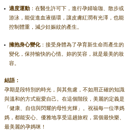
適度運動
：在醫生許可下，進行孕婦瑜珈、散步或
游泳，能促進血液循環，讓皮膚紅潤有光澤，也能
控制體重，減少妊娠紋的產生。
擁抱身心變化
：接受身體為了孕育新生命而產生的
變化，保持愉快的心情。妳的笑容，就是最美的妝
容。
結語：
孕期是段特別的時光，與其焦慮，不如用正確的知識
與溫和的方式寵愛自己。在這個階段，美麗的定義是
「健康、自信與閃耀的母性光輝」。祝福每一位準媽
媽，都能安心、優雅地享受這趟旅程，當個最快樂、
最美麗的孕媽咪！