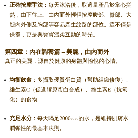
正確按摩手法
：每天沐浴後，取適量產品於掌心搓
熱，由下往上、由內而外輕輕按摩腹部、臀部、大
腿內外側及胸部等容易產生紋路的部位。這不僅是
保養，更是與寶寶溫柔互動的時光。
第四章：內在調養篇 – 美麗，由內而外
真正的美麗，源自於健康的身體與愉悅的心情。
均衡飲食
：多攝取優質蛋白質（幫助組織修復）、
維生素C（促進膠原蛋白合成）、維生素E（抗氧
化）的食物。
充足水分
：每天喝足2000c.c.的水，是維持肌膚水
潤彈性的最基本法則。