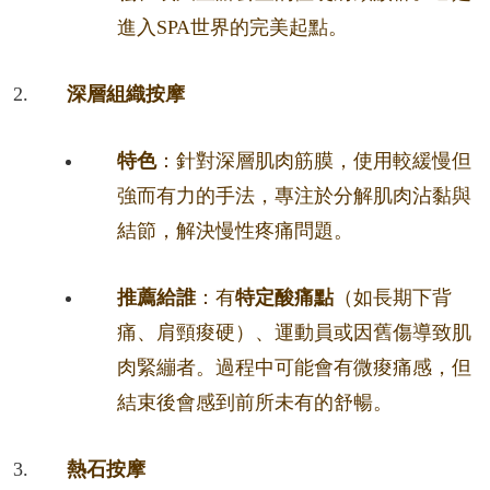
進入SPA世界的完美起點。
深層組織按摩
特色
：針對深層肌肉筋膜，使用較緩慢但
強而有力的手法，專注於分解肌肉沾黏與
結節，解決慢性疼痛問題。
推薦給誰
：有
特定酸痛點
（如長期下背
痛、肩頸痠硬）、運動員或因舊傷導致肌
肉緊繃者。過程中可能會有微痠痛感，但
結束後會感到前所未有的舒暢。
熱石按摩