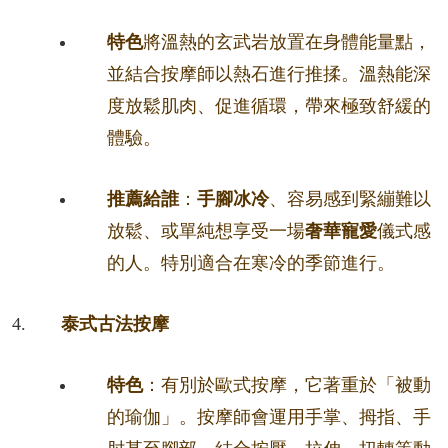
特色
將溫熱的玄武岩放置在身體能量點，
並結合按摩師以熱石進行推揉。溫熱能深
度放鬆肌肉、促進循環，帶來極致舒緩的
體驗。
推薦給誰
：
手腳冰冷
、容易感到緊繃難以
放鬆、或單純想享受一場
奢華寵愛
儀式感
的人。特別適合在寒冷的季節進行。
泰式古法按摩
特色
：有別於歐式按摩，它著重於「被動
的瑜伽」。按摩師會運用手掌、拇指、手