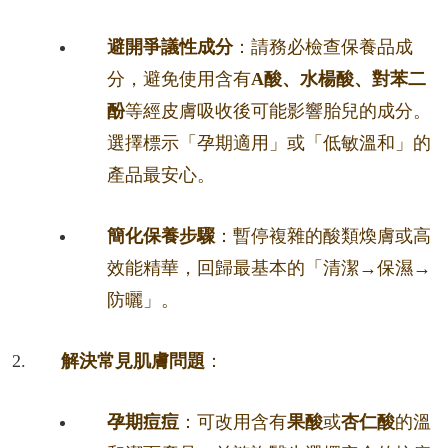
避開爭議性成分
：請務必檢查保養品成
分，避免使用含有
A酸、水楊酸、對苯二
酚
等經皮膚吸收後可能影響胎兒的成分。
選擇標示「孕期適用」或「低敏溫和」的
產品最安心。
簡化保養步驟
：暫停複雜的酸類煥膚或高
效能精華，回歸最基本的「清潔→保濕→
防曬」。
解決常見肌膚問題
：
孕期痘痘
：可改用含有
果酸
或
杏仁酸
的溫