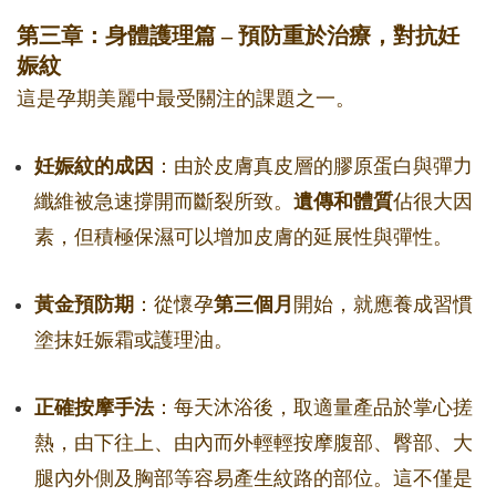
第三章：身體護理篇 – 預防重於治療，對抗妊
娠紋
這是孕期美麗中最受關注的課題之一。
妊娠紋的成因
：由於皮膚真皮層的膠原蛋白與彈力
纖維被急速撐開而斷裂所致。
遺傳和體質
佔很大因
素，但積極保濕可以增加皮膚的延展性與彈性。
黃金預防期
：從懷孕
第三個月
開始，就應養成習慣
塗抹妊娠霜或護理油。
正確按摩手法
：每天沐浴後，取適量產品於掌心搓
熱，由下往上、由內而外輕輕按摩腹部、臀部、大
腿內外側及胸部等容易產生紋路的部位。這不僅是