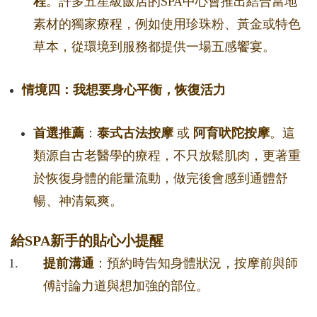
程
。許多五星級飯店的SPA中心會推出結合當地
素材的獨家療程，例如使用珍珠粉、黃金或特色
草本，從環境到服務都提供一場五感饗宴。
情境四：我想要身心平衡，恢復活力
首選推薦
：
泰式古法按摩
或
阿育吠陀按摩
。這
類源自古老醫學的療程，不只放鬆肌肉，更著重
於恢復身體的能量流動，做完後會感到通體舒
暢、神清氣爽。
給SPA新手的貼心小提醒
提前溝通
：預約時告知身體狀況，按摩前與師
傅討論力道與想加強的部位。