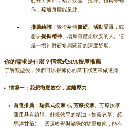
肘甚至腳部，結合按壓、拉伸、扭轉等動
作，疏通身體能量線。
推薦給誰
：覺得身體
僵硬、活動受限
，或
想要
提振精神
、增加身體柔軟度的人。這
是一場針對筋絡與關節的深度舒展。
你的需求是什麼？情境式SPA按摩推薦
了解類型後，我們可以根據你的當下狀態來做選擇：
情境一：我想徹底放空，遠離壓力
首選推薦
：
瑞典式按摩
或
芳療按摩
。芳療按摩
運用具有鎮靜、舒緩效果的精油（如薰衣草、羅
馬洋甘菊），透過嗅覺與觸覺的雙重療癒，能有