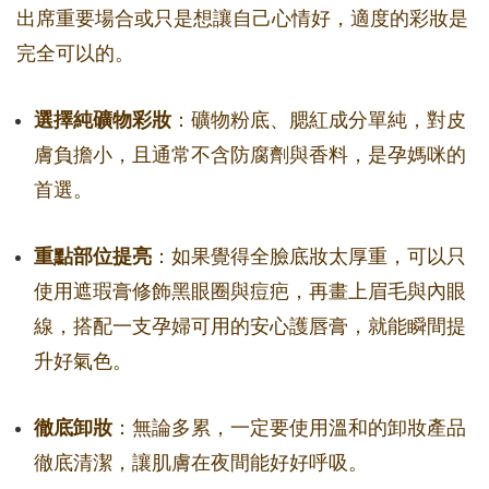
出席重要場合或只是想讓自己心情好，適度的彩妝是
完全可以的。
選擇純礦物彩妝
：礦物粉底、腮紅成分單純，對皮
膚負擔小，且通常不含防腐劑與香料，是孕媽咪的
首選。
重點部位提亮
：如果覺得全臉底妝太厚重，可以只
使用遮瑕膏修飾黑眼圈與痘疤，再畫上眉毛與內眼
線，搭配一支孕婦可用的安心護唇膏，就能瞬間提
升好氣色。
徹底卸妝
：無論多累，一定要使用溫和的卸妝產品
徹底清潔，讓肌膚在夜間能好好呼吸。