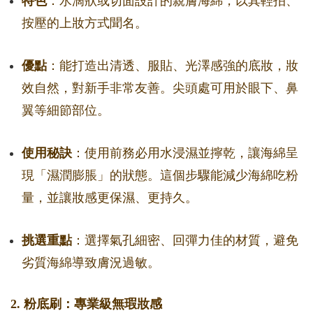
特色
：水滴狀或切面設計的親膚海綿，以其輕拍、
按壓的上妝方式聞名。
優點
：能打造出清透、服貼、光澤感強的底妝，妝
效自然，對新手非常友善。尖頭處可用於眼下、鼻
翼等細節部位。
使用秘訣
：使用前務必用水浸濕並擰乾，讓海綿呈
現「濕潤膨脹」的狀態。這個步驟能減少海綿吃粉
量，並讓妝感更保濕、更持久。
挑選重點
：選擇氣孔細密、回彈力佳的材質，避免
劣質海綿導致膚況過敏。
2. 粉底刷：專業級無瑕妝感