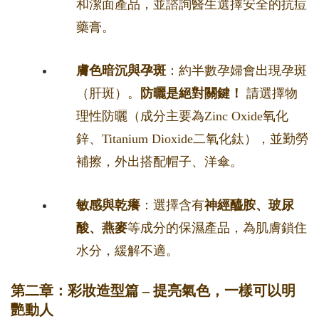
和潔面產品，並諮詢醫生選擇安全的抗痘
藥膏。
膚色暗沉與孕斑
：約半數孕婦會出現孕斑
（肝斑）。
防曬是絕對關鍵！
請選擇物
理性防曬（成分主要為Zinc Oxide氧化
鋅、Titanium Dioxide二氧化鈦），並勤勞
補擦，外出搭配帽子、洋傘。
敏感與乾癢
：選擇含有
神經醯胺、玻尿
酸、燕麥
等成分的保濕產品，為肌膚鎖住
水分，緩解不適。
第二章：彩妝造型篇 – 提亮氣色，一樣可以明
艷動人