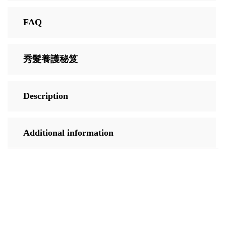
FAQ
秀髮養護秘笈
Description
Additional information