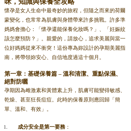
咪，知識與保養全攻略
懷孕是女人生命中最奇妙的旅程，但隨之而來的荷爾
蒙變化，也常常為肌膚與身體帶來許多挑戰。許多準
媽媽會擔心：「懷孕還能保養化妝嗎？」、「妊娠紋
該怎麼預防？」。親愛的，請放心，追求美麗與當一
位好媽媽從來不衝突！這份專為妳設計的孕期美麗指
南，將帶領妳安心、自信地度過這十個月。
第一章：基礎保養篇 – 溫和清潔、重點保濕、
絕對防曬
孕期因為雌激素和黃體素上升，肌膚可能變得敏感、
乾燥、甚至狂長痘痘。此時的保養原則應回歸「簡
單、溫和、有效」。
成分安全是第一要務
：