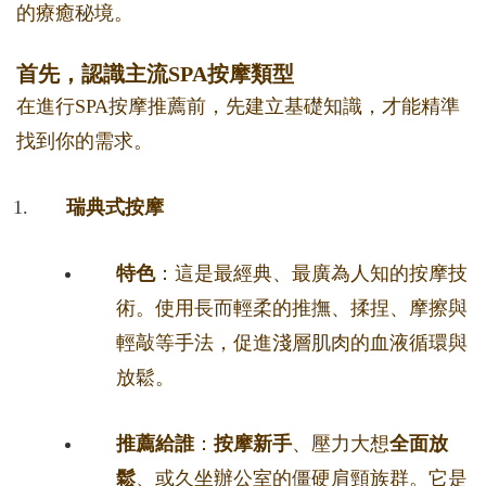
的療癒秘境。
首先，認識主流SPA按摩類型
在進行SPA按摩推薦前，先建立基礎知識，才能精準
找到你的需求。
瑞典式按摩
特色
：這是最經典、最廣為人知的按摩技
術。使用長而輕柔的推撫、揉捏、摩擦與
輕敲等手法，促進淺層肌肉的血液循環與
放鬆。
推薦給誰
：
按摩新手
、壓力大想
全面放
鬆
、或久坐辦公室的僵硬肩頸族群。它是