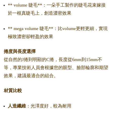
** volume 睫毛**：一朵手工製作的睫毛花束嫁接
於一根真睫毛上，創造濃密效果
** mega volume 睫毛**：比volume更輕更細，實現
極致濃密卻輕盈的效果
捲度與長度選擇
從自然的J捲到明顯的C捲，長度從6mm到15mm不
等，專業技術人員會根據您的眼型、臉部輪廓和期望
效果，建議最適合的組合。
材質比較
人造纖維
：光澤度好，較為耐用