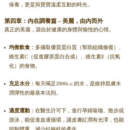
保養，更是與寶寶溫柔互動的時光。
第四章：內在調養篇 – 美麗，由內而外
真正的美麗，源自於健康的身體與愉悅的心情。
均衡飲食
：多攝取優質蛋白質（幫助組織修復）、
維生素C（促進膠原蛋白合成）、維生素E（抗氧
化）的食物。
充足水分
：每天喝足2000c.c.的水，是維持肌膚水
潤彈性的最基本法則。
適度運動
：在醫生許可下，進行孕婦瑜珈、散步或
游泳，能促進血液循環，讓皮膚紅潤有光澤，也能
控制體重，減少妊娠紋的產生。