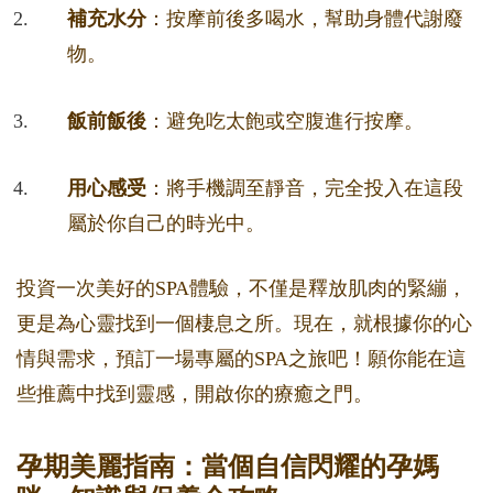
補充水分
：按摩前後多喝水，幫助身體代謝廢
物。
飯前飯後
：避免吃太飽或空腹進行按摩。
用心感受
：將手機調至靜音，完全投入在這段
屬於你自己的時光中。
投資一次美好的SPA體驗，不僅是釋放肌肉的緊繃，
更是為心靈找到一個棲息之所。現在，就根據你的心
情與需求，預訂一場專屬的SPA之旅吧！願你能在這
些推薦中找到靈感，開啟你的療癒之門。
孕期美麗指南：當個自信閃耀的孕媽