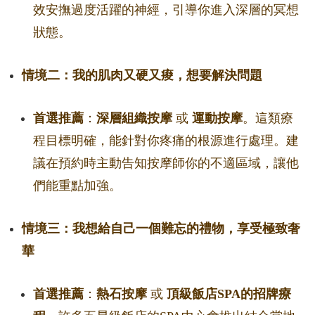
效安撫過度活躍的神經，引導你進入深層的冥想
狀態。
情境二：我的肌肉又硬又痠，想要解決問題
首選推薦
：
深層組織按摩
或
運動按摩
。這類療
程目標明確，能針對你疼痛的根源進行處理。建
議在預約時主動告知按摩師你的不適區域，讓他
們能重點加強。
情境三：我想給自己一個難忘的禮物，享受極致奢
華
首選推薦
：
熱石按摩
或
頂級飯店SPA的招牌療