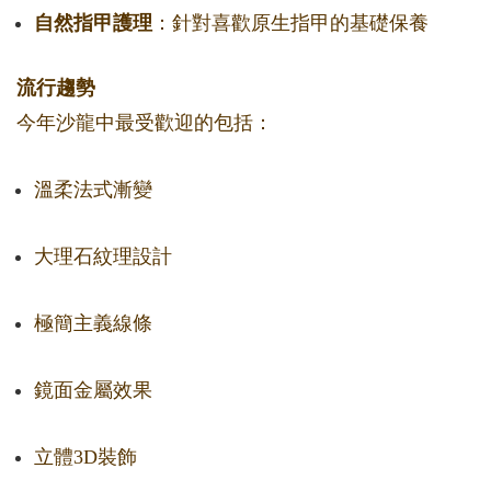
自然指甲護理
：針對喜歡原生指甲的基礎保養
流行趨勢
今年沙龍中最受歡迎的包括：
溫柔法式漸變
大理石紋理設計
極簡主義線條
鏡面金屬效果
立體3D裝飾