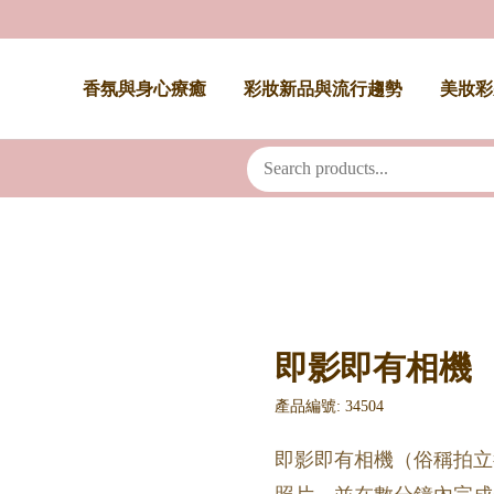
香氛與身心療癒
彩妝新品與流行趨勢
美妝彩
即影即有相機
產品編號: 34504
即影即有相機（俗稱拍立