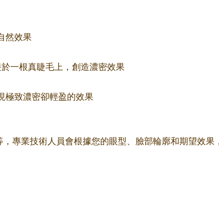
自然效果
束嫁接於一根真睫毛上，創造濃密效果
更細，實現極致濃密卻輕盈的效果
m不等，專業技術人員會根據您的眼型、臉部輪廓和期望效