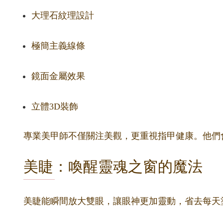
大理石紋理設計
極簡主義線條
鏡面金屬效果
立體3D裝飾
專業美甲師不僅關注美觀，更重視指甲健康。他們
美睫：喚醒靈魂之窗的魔法
美睫能瞬間放大雙眼，讓眼神更加靈動，省去每天