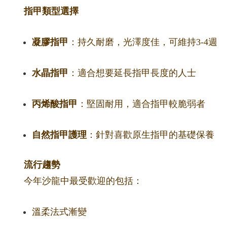
指甲類型選擇
凝膠指甲
：持久耐磨，光澤度佳，可維持3-4週
水晶指甲
：適合想要延長指甲長度的人士
丙烯酸指甲
：堅固耐用，適合指甲較脆弱者
自然指甲護理
：針對喜歡原生指甲的基礎保養
流行趨勢
今年沙龍中最受歡迎的包括：
溫柔法式漸變