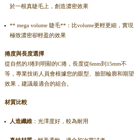
於一根真睫毛上，創造濃密效果
** mega volume 睫毛**：比volume更輕更細，實現
極致濃密卻輕盈的效果
捲度與長度選擇
從自然的J捲到明顯的C捲，長度從6mm到15mm不
等，專業技術人員會根據您的眼型、臉部輪廓和期望
效果，建議最適合的組合。
材質比較
人造纖維
：光澤度好，較為耐用