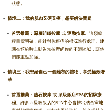
狀態。
情境二：我的肌肉又硬又痠，想要解決問題
首選推薦
：
深層組織按摩
或
運動按摩
。這類療
程目標明確，能針對你疼痛的根源進行處理。建
議在預約時主動告知按摩師你的不適區域，讓他
們能重點加強。
情境三：我想給自己一個難忘的禮物，享受極致奢
華
首選推薦
：
熱石按摩
或
頂級飯店SPA的招牌療
程
。許多五星級飯店的SPA中心會推出結合當地