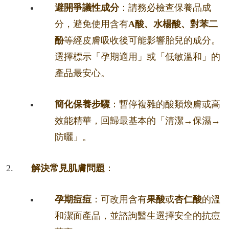
避開爭議性成分
：請務必檢查保養品成
分，避免使用含有
A酸、水楊酸、對苯二
酚
等經皮膚吸收後可能影響胎兒的成分。
選擇標示「孕期適用」或「低敏溫和」的
產品最安心。
簡化保養步驟
：暫停複雜的酸類煥膚或高
效能精華，回歸最基本的「清潔→保濕→
防曬」。
解決常見肌膚問題
：
孕期痘痘
：可改用含有
果酸
或
杏仁酸
的溫
和潔面產品，並諮詢醫生選擇安全的抗痘