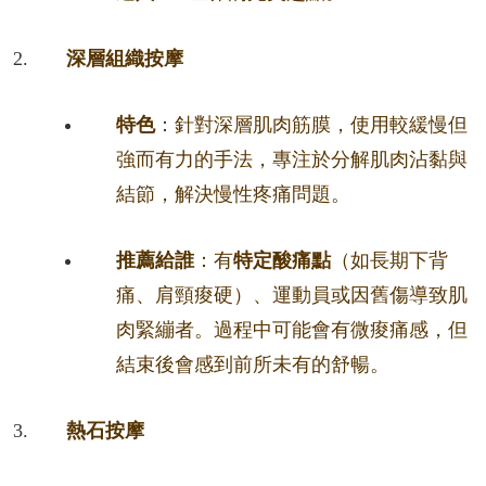
深層組織按摩
特色
：針對深層肌肉筋膜，使用較緩慢但
強而有力的手法，專注於分解肌肉沾黏與
結節，解決慢性疼痛問題。
推薦給誰
：有
特定酸痛點
（如長期下背
痛、肩頸痠硬）、運動員或因舊傷導致肌
肉緊繃者。過程中可能會有微痠痛感，但
結束後會感到前所未有的舒暢。
熱石按摩