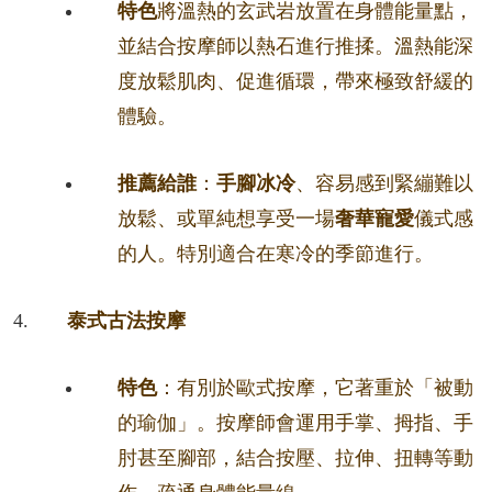
特色
將溫熱的玄武岩放置在身體能量點，
並結合按摩師以熱石進行推揉。溫熱能深
度放鬆肌肉、促進循環，帶來極致舒緩的
體驗。
推薦給誰
：
手腳冰冷
、容易感到緊繃難以
放鬆、或單純想享受一場
奢華寵愛
儀式感
的人。特別適合在寒冷的季節進行。
泰式古法按摩
特色
：有別於歐式按摩，它著重於「被動
的瑜伽」。按摩師會運用手掌、拇指、手
肘甚至腳部，結合按壓、拉伸、扭轉等動