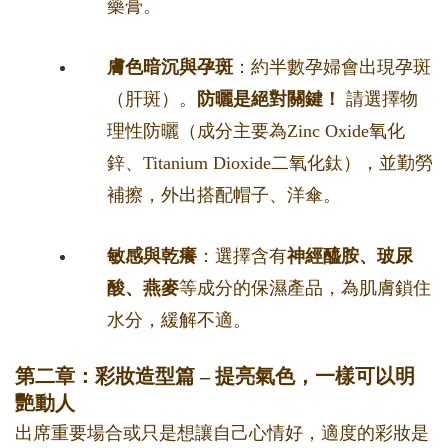
藥膏。
膚色暗沉與孕斑
：約半數孕婦會出現孕斑
（肝斑）。
防曬是絕對關鍵！
請選擇物
理性防曬（成分主要為Zinc Oxide氧化
鋅、Titanium Dioxide二氧化鈦），並勤勞
補擦，外出搭配帽子、洋傘。
敏感與乾癢
：選擇含有
神經醯胺、玻尿
酸、燕麥
等成分的保濕產品，為肌膚鎖住
水分，緩解不適。
第二章：彩妝造型篇 – 提亮氣色，一樣可以明
艷動人
出席重要場合或只是想讓自己心情好，適度的彩妝是