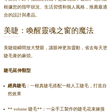
根據您的指甲狀況、生活習慣和個人風格，推薦最適
合的設計與產品。
美睫：喚醒靈魂之窗的魔法
美睫能瞬間放大雙眼，讓眼神更加靈動，省去每天塗
睫毛膏的麻煩。
睫毛延伸類型
經典睫毛
：一根真睫毛搭配一根人工睫毛，打造自
然效果
** volume 睫毛**：一朵手工製作的睫毛花束嫁接