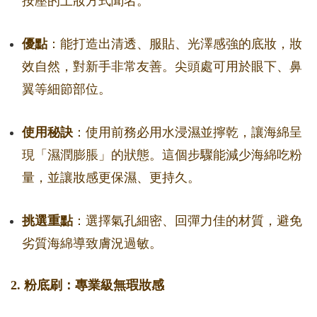
按壓的上妝方式聞名。
優點
：能打造出清透、服貼、光澤感強的底妝，妝
效自然，對新手非常友善。尖頭處可用於眼下、鼻
翼等細節部位。
使用秘訣
：使用前務必用水浸濕並擰乾，讓海綿呈
現「濕潤膨脹」的狀態。這個步驟能減少海綿吃粉
量，並讓妝感更保濕、更持久。
挑選重點
：選擇氣孔細密、回彈力佳的材質，避免
劣質海綿導致膚況過敏。
2. 粉底刷：專業級無瑕妝感