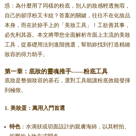
惑：為什麼用了同樣的粉底，別人的妝感輕透無瑕，
自己的卻浮粉又卡紋？答案的關鍵，往往不在化妝品
本身，而在於妳手上的「美妝工具」！工欲善其事，
必先利其器。本文將帶您全面解析市面上主流的美妝
工具，從基礎用法到進階挑選，幫助妳找到打造精緻
妝容的得力助手。
第一章：底妝的靈魂推手——粉底工具
底妝是整個妝容的基石，選對工具能讓粉底效能發揮
到極致。
1. 美妝蛋：萬用入門首選
特色
：水滴狀或切面設計的親膚海綿，以其輕拍、