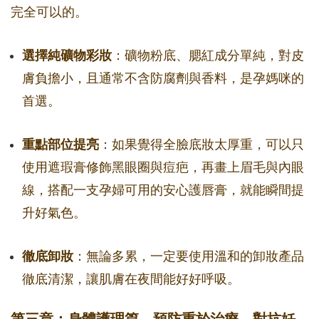
完全可以的。
選擇純礦物彩妝
：礦物粉底、腮紅成分單純，對皮
膚負擔小，且通常不含防腐劑與香料，是孕媽咪的
首選。
重點部位提亮
：如果覺得全臉底妝太厚重，可以只
使用遮瑕膏修飾黑眼圈與痘疤，再畫上眉毛與內眼
線，搭配一支孕婦可用的安心護唇膏，就能瞬間提
升好氣色。
徹底卸妝
：無論多累，一定要使用溫和的卸妝產品
徹底清潔，讓肌膚在夜間能好好呼吸。