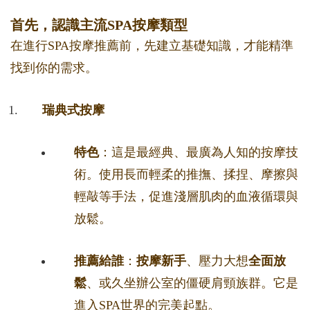
首先，認識主流SPA按摩類型
在進行SPA按摩推薦前，先建立基礎知識，才能精準
找到你的需求。
瑞典式按摩
特色
：這是最經典、最廣為人知的按摩技
術。使用長而輕柔的推撫、揉捏、摩擦與
輕敲等手法，促進淺層肌肉的血液循環與
放鬆。
推薦給誰
：
按摩新手
、壓力大想
全面放
鬆
、或久坐辦公室的僵硬肩頸族群。它是
進入SPA世界的完美起點。