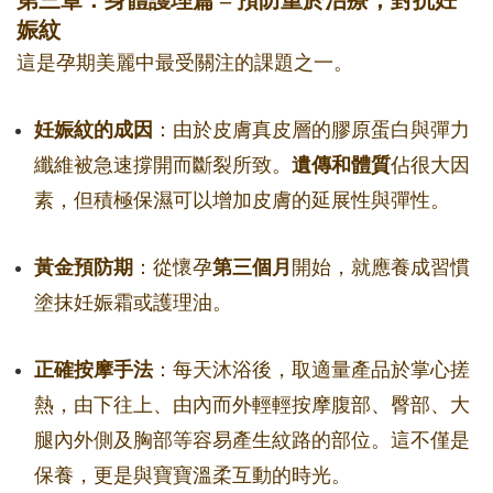
第三章：身體護理篇 – 預防重於治療，對抗妊
娠紋
這是孕期美麗中最受關注的課題之一。
妊娠紋的成因
：由於皮膚真皮層的膠原蛋白與彈力
纖維被急速撐開而斷裂所致。
遺傳和體質
佔很大因
素，但積極保濕可以增加皮膚的延展性與彈性。
黃金預防期
：從懷孕
第三個月
開始，就應養成習慣
塗抹妊娠霜或護理油。
正確按摩手法
：每天沐浴後，取適量產品於掌心搓
熱，由下往上、由內而外輕輕按摩腹部、臀部、大
腿內外側及胸部等容易產生紋路的部位。這不僅是
保養，更是與寶寶溫柔互動的時光。