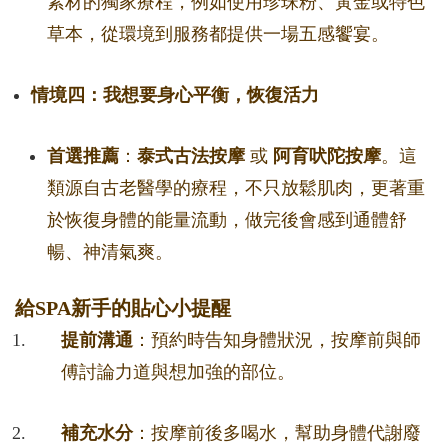
素材的獨家療程，例如使用珍珠粉、黃金或特色
草本，從環境到服務都提供一場五感饗宴。
情境四：我想要身心平衡，恢復活力
首選推薦
：
泰式古法按摩
或
阿育吠陀按摩
。這
類源自古老醫學的療程，不只放鬆肌肉，更著重
於恢復身體的能量流動，做完後會感到通體舒
暢、神清氣爽。
給SPA新手的貼心小提醒
提前溝通
：預約時告知身體狀況，按摩前與師
傅討論力道與想加強的部位。
補充水分
：按摩前後多喝水，幫助身體代謝廢