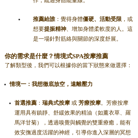
作，疏通身體能量線。
推薦給誰
：覺得身體
僵硬、活動受限
，或
想要
提振精神
、增加身體柔軟度的人。這
是一場針對筋絡與關節的深度舒展。
你的需求是什麼？情境式SPA按摩推薦
了解類型後，我們可以根據你的當下狀態來做選擇：
情境一：我想徹底放空，遠離壓力
首選推薦
：
瑞典式按摩
或
芳療按摩
。芳療按摩
運用具有鎮靜、舒緩效果的精油（如薰衣草、羅
馬洋甘菊），透過嗅覺與觸覺的雙重療癒，能有
效安撫過度活躍的神經，引導你進入深層的冥想