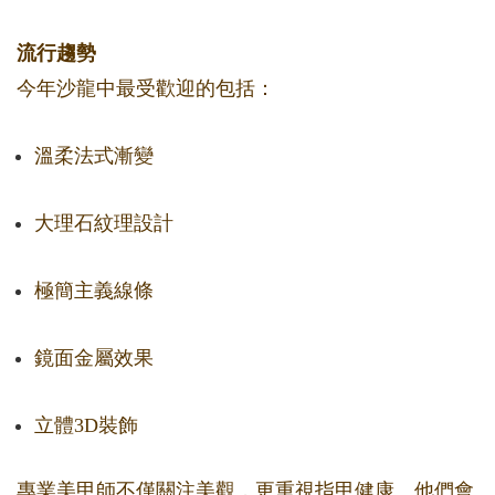
流行趨勢
今年沙龍中最受歡迎的包括：
溫柔法式漸變
大理石紋理設計
極簡主義線條
鏡面金屬效果
立體3D裝飾
專業美甲師不僅關注美觀，更重視指甲健康。他們會