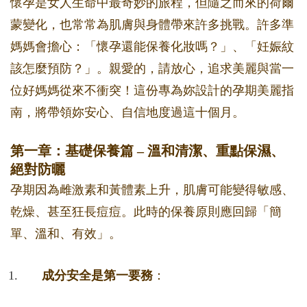
懷孕是女人生命中最奇妙的旅程，但隨之而來的荷爾
蒙變化，也常常為肌膚與身體帶來許多挑戰。許多準
媽媽會擔心：「懷孕還能保養化妝嗎？」、「妊娠紋
該怎麼預防？」。親愛的，請放心，追求美麗與當一
位好媽媽從來不衝突！這份專為妳設計的孕期美麗指
南，將帶領妳安心、自信地度過這十個月。
第一章：基礎保養篇 – 溫和清潔、重點保濕、
絕對防曬
孕期因為雌激素和黃體素上升，肌膚可能變得敏感、
乾燥、甚至狂長痘痘。此時的保養原則應回歸「簡
單、溫和、有效」。
成分安全是第一要務
：