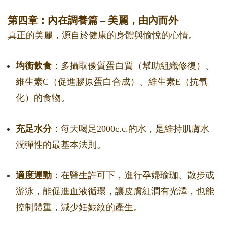
第四章：內在調養篇 – 美麗，由內而外
真正的美麗，源自於健康的身體與愉悅的心情。
均衡飲食
：多攝取優質蛋白質（幫助組織修復）、
維生素C（促進膠原蛋白合成）、維生素E（抗氧
化）的食物。
充足水分
：每天喝足2000c.c.的水，是維持肌膚水
潤彈性的最基本法則。
適度運動
：在醫生許可下，進行孕婦瑜珈、散步或
游泳，能促進血液循環，讓皮膚紅潤有光澤，也能
控制體重，減少妊娠紋的產生。