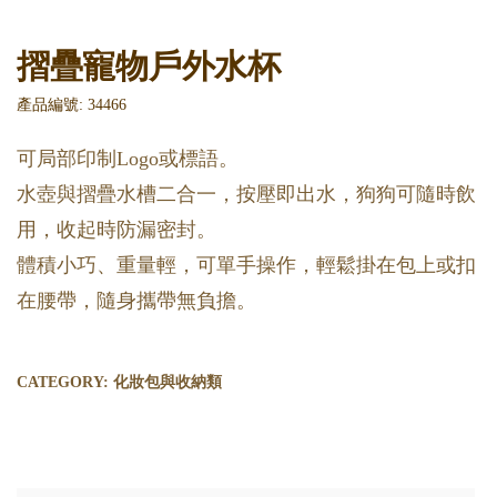
摺疊寵物戶外水杯
產品編號: 34466
可局部印制Logo或標語。
水壺與摺疊水槽二合一，按壓即出水，狗狗可隨時飲
用，收起時防漏密封。
體積小巧、重量輕，可單手操作，輕鬆掛在包上或扣
在腰帶，隨身攜帶無負擔。
CATEGORY:
化妝包與收納類