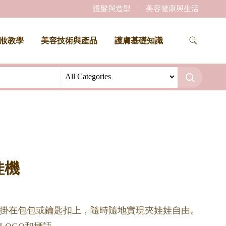
護髮與造型
美容健康與生活
妝教學
美容技術與產品
護膚基礎知識
娃機
掛在包包或鑰匙扣上，隨時隨地實現夾娃娃自由。