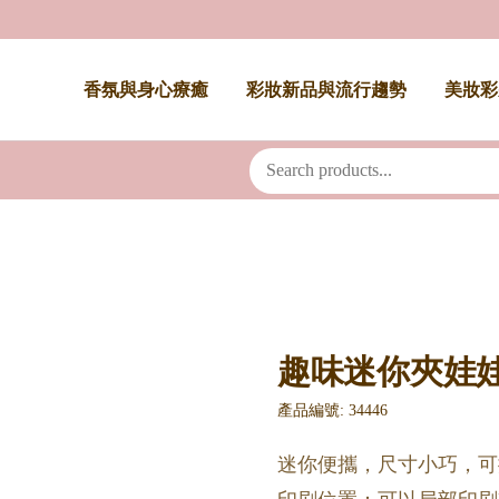
香氛與身心療癒
彩妝新品與流行趨勢
美妝彩
趣味迷你夾娃
產品編號: 34446
迷你便攜，尺寸小巧，可