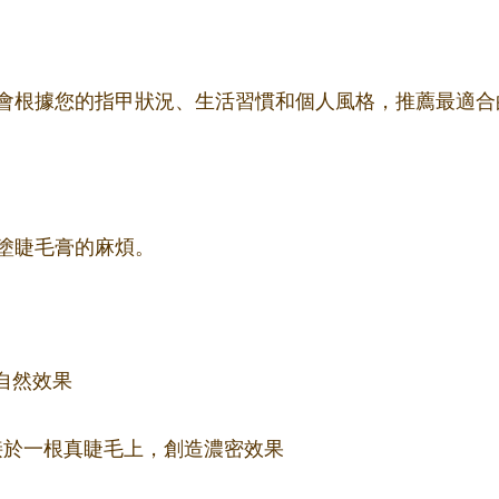
會根據您的指甲狀況、生活習慣和個人風格，推薦最適合
塗睫毛膏的麻煩。
自然效果
束嫁接於一根真睫毛上，創造濃密效果