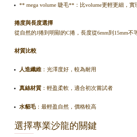
** mega volume 睫毛**：比volume更輕
捲度與長度選擇
從自然的J捲到明顯的C捲，長度從6mm到15m
材質比較
人造纖維
：光澤度好，較為耐用
真絲材質
：輕盈柔軟，適合初次嘗試者
水貂毛
：最輕盈自然，價格較高
選擇專業沙龍的關鍵