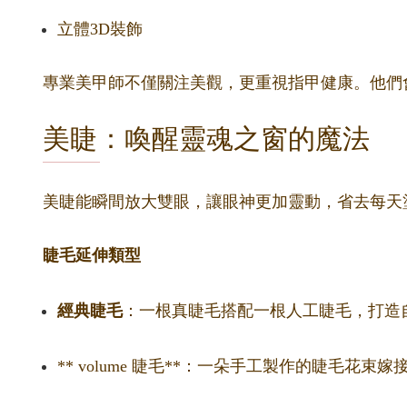
立體3D裝飾
專業美甲師不僅關注美觀，更重視指甲健康。他們
美睫：喚醒靈魂之窗的魔法
美睫能瞬間放大雙眼，讓眼神更加靈動，省去每天
睫毛延伸類型
經典睫毛
：一根真睫毛搭配一根人工睫毛，打造
** volume 睫毛**：一朵手工製作的睫毛花