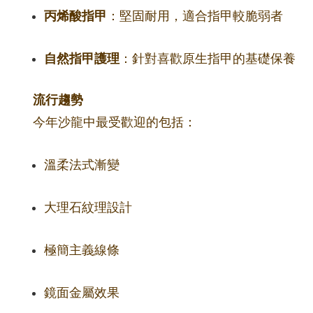
丙烯酸指甲
：堅固耐用，適合指甲較脆弱者
自然指甲護理
：針對喜歡原生指甲的基礎保養
流行趨勢
今年沙龍中最受歡迎的包括：
溫柔法式漸變
大理石紋理設計
極簡主義線條
鏡面金屬效果