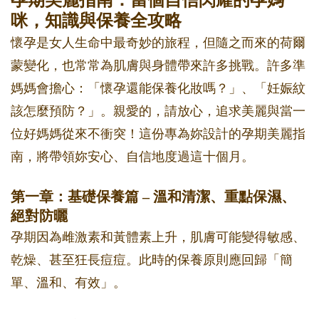
孕期美麗指南：當個自信閃耀的孕媽
咪，知識與保養全攻略
懷孕是女人生命中最奇妙的旅程，但隨之而來的荷爾
蒙變化，也常常為肌膚與身體帶來許多挑戰。許多準
媽媽會擔心：「懷孕還能保養化妝嗎？」、「妊娠紋
該怎麼預防？」。親愛的，請放心，追求美麗與當一
位好媽媽從來不衝突！這份專為妳設計的孕期美麗指
南，將帶領妳安心、自信地度過這十個月。
第一章：基礎保養篇 – 溫和清潔、重點保濕、
絕對防曬
孕期因為雌激素和黃體素上升，肌膚可能變得敏感、
乾燥、甚至狂長痘痘。此時的保養原則應回歸「簡
單、溫和、有效」。