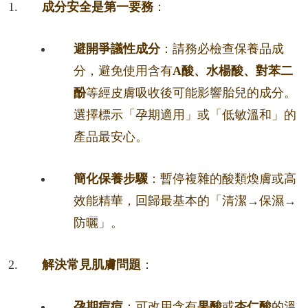
成分安全是第一要務
：
避開爭議性成分
：請務必檢查保養品成
分，避免使用含有
A酸、水楊酸、對苯二
酚
等經皮膚吸收後可能影響胎兒的成分。
選擇標示「孕期適用」或「低敏溫和」的
產品最安心。
簡化保養步驟
：暫停複雜的酸類煥膚或高
效能精華，回歸最基本的「清潔→保濕→
防曬」。
解決常見肌膚問題
：
孕期痘痘
：可改用含有
果酸
或
杏仁酸
的溫