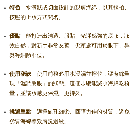
特色
：水滴狀或切面設計的親膚海綿，以其輕拍、
按壓的上妝方式聞名。
優點
：能打造出清透、服貼、光澤感強的底妝，妝
效自然，對新手非常友善。尖頭處可用於眼下、鼻
翼等細節部位。
使用秘訣
：使用前務必用水浸濕並擰乾，讓海綿呈
現「濕潤膨脹」的狀態。這個步驟能減少海綿吃粉
量，並讓妝感更保濕、更持久。
挑選重點
：選擇氣孔細密、回彈力佳的材質，避免
劣質海綿導致膚況過敏。