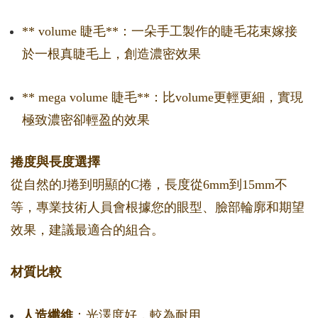
** volume 睫毛**：一朵手工製作的睫毛花束嫁接
於一根真睫毛上，創造濃密效果
** mega volume 睫毛**：比volume更輕更細，實現
極致濃密卻輕盈的效果
捲度與長度選擇
從自然的J捲到明顯的C捲，長度從6mm到15mm不
等，專業技術人員會根據您的眼型、臉部輪廓和期望
效果，建議最適合的組合。
材質比較
人造纖維
：光澤度好，較為耐用