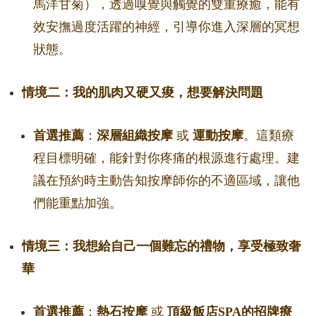
馬洋甘菊），透過嗅覺與觸覺的雙重療癒，能有
效安撫過度活躍的神經，引導你進入深層的冥想
狀態。
情境二：我的肌肉又硬又痠，想要解決問題
首選推薦
：
深層組織按摩
或
運動按摩
。這類療
程目標明確，能針對你疼痛的根源進行處理。建
議在預約時主動告知按摩師你的不適區域，讓他
們能重點加強。
情境三：我想給自己一個難忘的禮物，享受極致奢
華
首選推薦
：
熱石按摩
或
頂級飯店SPA的招牌療