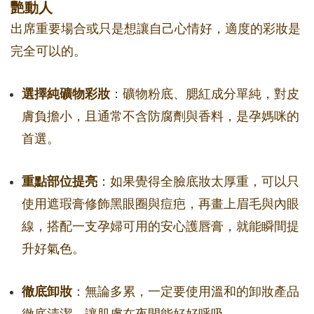
艷動人
出席重要場合或只是想讓自己心情好，適度的彩妝是
完全可以的。
選擇純礦物彩妝
：礦物粉底、腮紅成分單純，對皮
膚負擔小，且通常不含防腐劑與香料，是孕媽咪的
首選。
重點部位提亮
：如果覺得全臉底妝太厚重，可以只
使用遮瑕膏修飾黑眼圈與痘疤，再畫上眉毛與內眼
線，搭配一支孕婦可用的安心護唇膏，就能瞬間提
升好氣色。
徹底卸妝
：無論多累，一定要使用溫和的卸妝產品