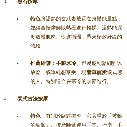
熱石按摩
特色
將溫熱的玄武岩放置在身體能量點，
並結合按摩師以熱石進行推揉。溫熱能深
度放鬆肌肉、促進循環，帶來極致舒緩的
體驗。
推薦給誰
：
手腳冰冷
、容易感到緊繃難以
放鬆、或單純想享受一場
奢華寵愛
儀式感
的人。特別適合在寒冷的季節進行。
泰式古法按摩
特色
：有別於歐式按摩，它著重於「被動
的瑜伽」。按摩師會運用手掌、拇指、手