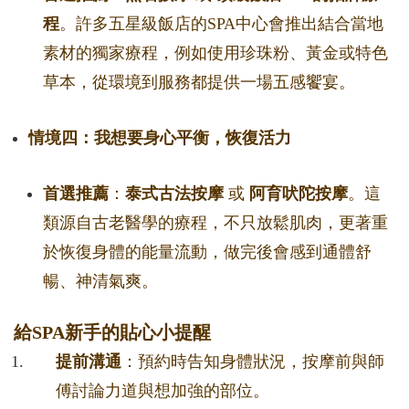
程
。許多五星級飯店的SPA中心會推出結合當地
素材的獨家療程，例如使用珍珠粉、黃金或特色
草本，從環境到服務都提供一場五感饗宴。
情境四：我想要身心平衡，恢復活力
首選推薦
：
泰式古法按摩
或
阿育吠陀按摩
。這
類源自古老醫學的療程，不只放鬆肌肉，更著重
於恢復身體的能量流動，做完後會感到通體舒
暢、神清氣爽。
給SPA新手的貼心小提醒
提前溝通
：預約時告知身體狀況，按摩前與師
傅討論力道與想加強的部位。