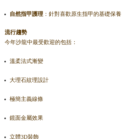
自然指甲護理
：針對喜歡原生指甲的基礎保養
流行趨勢
今年沙龍中最受歡迎的包括：
溫柔法式漸變
大理石紋理設計
極簡主義線條
鏡面金屬效果
立體3D裝飾