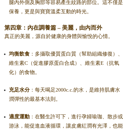
腿內外側及胸部等容易產生紋路的部位。這不僅是
保養，更是與寶寶溫柔互動的時光。
第四章：內在調養篇 – 美麗，由內而外
真正的美麗，源自於健康的身體與愉悅的心情。
均衡飲食
：多攝取優質蛋白質（幫助組織修復）、
維生素C（促進膠原蛋白合成）、維生素E（抗氧
化）的食物。
充足水分
：每天喝足2000c.c.的水，是維持肌膚水
潤彈性的最基本法則。
適度運動
：在醫生許可下，進行孕婦瑜珈、散步或
游泳，能促進血液循環，讓皮膚紅潤有光澤，也能