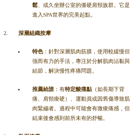
鬆
、或久坐辦公室的僵硬肩頸族群。它是
進入SPA世界的完美起點。
深層組織按摩
特色
：針對深層肌肉筋膜，使用較緩慢但
強而有力的手法，專注於分解肌肉沾黏與
結節，解決慢性疼痛問題。
推薦給誰
：有
特定酸痛點
（如長期下背
痛、肩頸痠硬）、運動員或因舊傷導致肌
肉緊繃者。過程中可能會有微痠痛感，但
結束後會感到前所未有的舒暢。