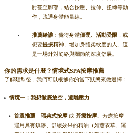
肘甚至腳部，結合按壓、拉伸、扭轉等動
作，疏通身體能量線。
推薦給誰
：覺得身體
僵硬、活動受限
，或
想要
提振精神
、增加身體柔軟度的人。這
是一場針對筋絡與關節的深度舒展。
你的需求是什麼？情境式SPA按摩推薦
了解類型後，我們可以根據你的當下狀態來做選擇：
情境一：我想徹底放空，遠離壓力
首選推薦
：
瑞典式按摩
或
芳療按摩
。芳療按摩
運用具有鎮靜、舒緩效果的精油（如薰衣草、羅