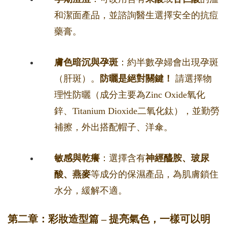
和潔面產品，並諮詢醫生選擇安全的抗痘
藥膏。
膚色暗沉與孕斑
：約半數孕婦會出現孕斑
（肝斑）。
防曬是絕對關鍵！
請選擇物
理性防曬（成分主要為Zinc Oxide氧化
鋅、Titanium Dioxide二氧化鈦），並勤勞
補擦，外出搭配帽子、洋傘。
敏感與乾癢
：選擇含有
神經醯胺、玻尿
酸、燕麥
等成分的保濕產品，為肌膚鎖住
水分，緩解不適。
第二章：彩妝造型篇 – 提亮氣色，一樣可以明