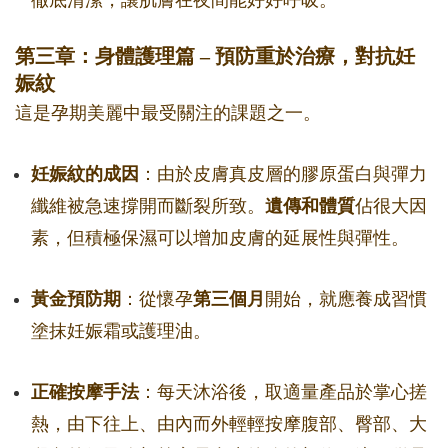
徹底清潔，讓肌膚在夜間能好好呼吸。
第三章：身體護理篇 – 預防重於治療，對抗妊
娠紋
這是孕期美麗中最受關注的課題之一。
妊娠紋的成因
：由於皮膚真皮層的膠原蛋白與彈力
纖維被急速撐開而斷裂所致。
遺傳和體質
佔很大因
素，但積極保濕可以增加皮膚的延展性與彈性。
黃金預防期
：從懷孕
第三個月
開始，就應養成習慣
塗抹妊娠霜或護理油。
正確按摩手法
：每天沐浴後，取適量產品於掌心搓
熱，由下往上、由內而外輕輕按摩腹部、臀部、大