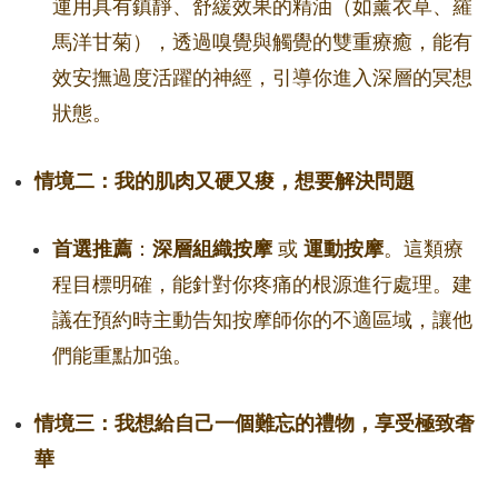
運用具有鎮靜、舒緩效果的精油（如薰衣草、羅
馬洋甘菊），透過嗅覺與觸覺的雙重療癒，能有
效安撫過度活躍的神經，引導你進入深層的冥想
狀態。
情境二：我的肌肉又硬又痠，想要解決問題
首選推薦
：
深層組織按摩
或
運動按摩
。這類療
程目標明確，能針對你疼痛的根源進行處理。建
議在預約時主動告知按摩師你的不適區域，讓他
們能重點加強。
情境三：我想給自己一個難忘的禮物，享受極致奢
華