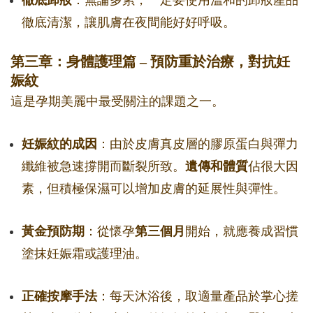
徹底卸妝
：無論多累，一定要使用溫和的卸妝產品
徹底清潔，讓肌膚在夜間能好好呼吸。
第三章：身體護理篇 – 預防重於治療，對抗妊
娠紋
這是孕期美麗中最受關注的課題之一。
妊娠紋的成因
：由於皮膚真皮層的膠原蛋白與彈力
纖維被急速撐開而斷裂所致。
遺傳和體質
佔很大因
素，但積極保濕可以增加皮膚的延展性與彈性。
黃金預防期
：從懷孕
第三個月
開始，就應養成習慣
塗抹妊娠霜或護理油。
正確按摩手法
：每天沐浴後，取適量產品於掌心搓