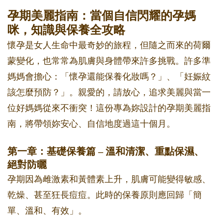
孕期美麗指南：當個自信閃耀的孕媽
咪，知識與保養全攻略
懷孕是女人生命中最奇妙的旅程，但隨之而來的荷爾
蒙變化，也常常為肌膚與身體帶來許多挑戰。許多準
媽媽會擔心：「懷孕還能保養化妝嗎？」、「妊娠紋
該怎麼預防？」。親愛的，請放心，追求美麗與當一
位好媽媽從來不衝突！這份專為妳設計的孕期美麗指
南，將帶領妳安心、自信地度過這十個月。
第一章：基礎保養篇 – 溫和清潔、重點保濕、
絕對防曬
孕期因為雌激素和黃體素上升，肌膚可能變得敏感、
乾燥、甚至狂長痘痘。此時的保養原則應回歸「簡
單、溫和、有效」。