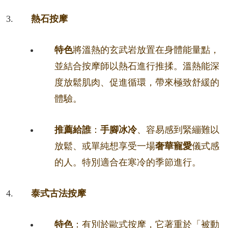
熱石按摩
特色
將溫熱的玄武岩放置在身體能量點，
並結合按摩師以熱石進行推揉。溫熱能深
度放鬆肌肉、促進循環，帶來極致舒緩的
體驗。
推薦給誰
：
手腳冰冷
、容易感到緊繃難以
放鬆、或單純想享受一場
奢華寵愛
儀式感
的人。特別適合在寒冷的季節進行。
泰式古法按摩
特色
：有別於歐式按摩，它著重於「被動