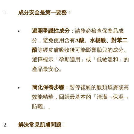
成分安全是第一要務
：
避開爭議性成分
：請務必檢查保養品成
分，避免使用含有
A酸、水楊酸、對苯二
酚
等經皮膚吸收後可能影響胎兒的成分。
選擇標示「孕期適用」或「低敏溫和」的
產品最安心。
簡化保養步驟
：暫停複雜的酸類煥膚或高
效能精華，回歸最基本的「清潔→保濕→
防曬」。
解決常見肌膚問題
：