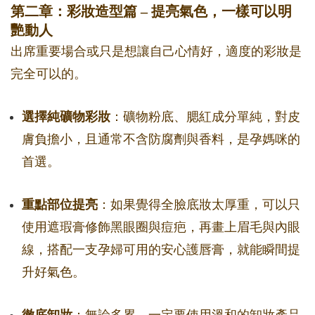
第二章：彩妝造型篇 – 提亮氣色，一樣可以明
艷動人
出席重要場合或只是想讓自己心情好，適度的彩妝是
完全可以的。
選擇純礦物彩妝
：礦物粉底、腮紅成分單純，對皮
膚負擔小，且通常不含防腐劑與香料，是孕媽咪的
首選。
重點部位提亮
：如果覺得全臉底妝太厚重，可以只
使用遮瑕膏修飾黑眼圈與痘疤，再畫上眉毛與內眼
線，搭配一支孕婦可用的安心護唇膏，就能瞬間提
升好氣色。