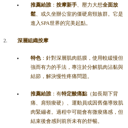
推薦給誰
：
按摩新手
、壓力大想
全面放
鬆
、或久坐辦公室的僵硬肩頸族群。它是
進入SPA世界的完美起點。
深層組織按摩
特色
：針對深層肌肉筋膜，使用較緩慢但
強而有力的手法，專注於分解肌肉沾黏與
結節，解決慢性疼痛問題。
推薦給誰
：有
特定酸痛點
（如長期下背
痛、肩頸痠硬）、運動員或因舊傷導致肌
肉緊繃者。過程中可能會有微痠痛感，但
結束後會感到前所未有的舒暢。