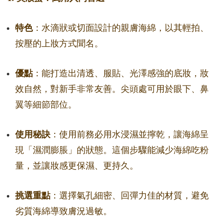
特色
：水滴狀或切面設計的親膚海綿，以其輕拍、
按壓的上妝方式聞名。
優點
：能打造出清透、服貼、光澤感強的底妝，妝
效自然，對新手非常友善。尖頭處可用於眼下、鼻
翼等細節部位。
使用秘訣
：使用前務必用水浸濕並擰乾，讓海綿呈
現「濕潤膨脹」的狀態。這個步驟能減少海綿吃粉
量，並讓妝感更保濕、更持久。
挑選重點
：選擇氣孔細密、回彈力佳的材質，避免
劣質海綿導致膚況過敏。