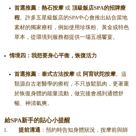
首選推薦
：
熱石按摩
或
頂級飯店SPA的招牌療
程
。許多五星級飯店的SPA中心會推出結合當地
素材的獨家療程，例如使用珍珠粉、黃金或特色
草本，從環境到服務都提供一場五感饗宴。
情境四：我想要身心平衡，恢復活力
首選推薦
：
泰式古法按摩
或
阿育吠陀按摩
。這
類源自古老醫學的療程，不只放鬆肌肉，更著重
於恢復身體的能量流動，做完後會感到通體舒
暢、神清氣爽。
給SPA新手的貼心小提醒
提前溝通
：預約時告知身體狀況，按摩前與師