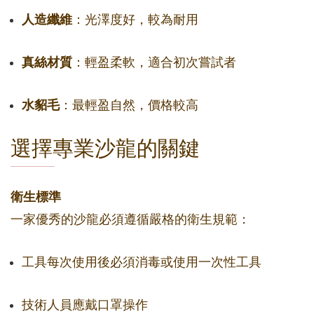
人造纖維
：光澤度好，較為耐用
真絲材質
：輕盈柔軟，適合初次嘗試者
水貂毛
：最輕盈自然，價格較高
選擇專業沙龍的關鍵
衛生標準
一家優秀的沙龍必須遵循嚴格的衛生規範：
工具每次使用後必須消毒或使用一次性工具
技術人員應戴口罩操作