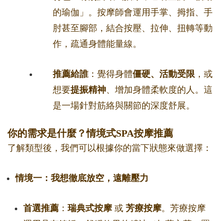
的瑜伽」。按摩師會運用手掌、拇指、手
肘甚至腳部，結合按壓、拉伸、扭轉等動
作，疏通身體能量線。
推薦給誰
：覺得身體
僵硬、活動受限
，或
想要
提振精神
、增加身體柔軟度的人。這
是一場針對筋絡與關節的深度舒展。
你的需求是什麼？情境式SPA按摩推薦
了解類型後，我們可以根據你的當下狀態來做選擇：
情境一：我想徹底放空，遠離壓力
首選推薦
：
瑞典式按摩
或
芳療按摩
。芳療按摩