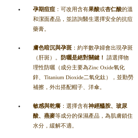
孕期痘痘
：可改用含有
果酸
或
杏仁酸
的溫
和潔面產品，並諮詢醫生選擇安全的抗痘
藥膏。
膚色暗沉與孕斑
：約半數孕婦會出現孕斑
（肝斑）。
防曬是絕對關鍵！
請選擇物
理性防曬（成分主要為Zinc Oxide氧化
鋅、Titanium Dioxide二氧化鈦），並勤勞
補擦，外出搭配帽子、洋傘。
敏感與乾癢
：選擇含有
神經醯胺、玻尿
酸、燕麥
等成分的保濕產品，為肌膚鎖住
水分，緩解不適。