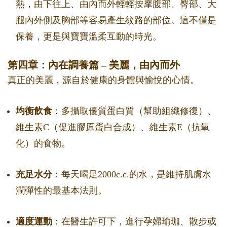
熱，由下往上、由內而外輕輕按摩腹部、臀部、大
腿內外側及胸部等容易產生紋路的部位。這不僅是
保養，更是與寶寶溫柔互動的時光。
第四章：內在調養篇 – 美麗，由內而外
真正的美麗，源自於健康的身體與愉悅的心情。
均衡飲食
：多攝取優質蛋白質（幫助組織修復）、
維生素C（促進膠原蛋白合成）、維生素E（抗氧
化）的食物。
充足水分
：每天喝足2000c.c.的水，是維持肌膚水
潤彈性的最基本法則。
適度運動
：在醫生許可下，進行孕婦瑜珈、散步或