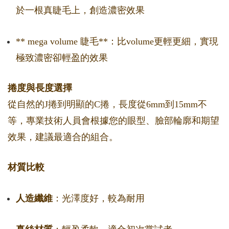
於一根真睫毛上，創造濃密效果
** mega volume 睫毛**：比volume更輕更細，實現
極致濃密卻輕盈的效果
捲度與長度選擇
從自然的J捲到明顯的C捲，長度從6mm到15mm不
等，專業技術人員會根據您的眼型、臉部輪廓和期望
效果，建議最適合的組合。
材質比較
人造纖維
：光澤度好，較為耐用