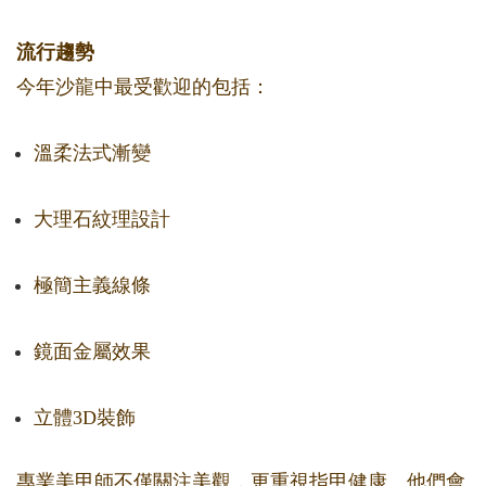
流行趨勢
今年沙龍中最受歡迎的包括：
溫柔法式漸變
大理石紋理設計
極簡主義線條
鏡面金屬效果
立體3D裝飾
專業美甲師不僅關注美觀，更重視指甲健康。他們會