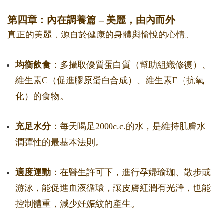
第四章：內在調養篇 – 美麗，由內而外
真正的美麗，源自於健康的身體與愉悅的心情。
均衡飲食
：多攝取優質蛋白質（幫助組織修復）、
維生素C（促進膠原蛋白合成）、維生素E（抗氧
化）的食物。
充足水分
：每天喝足2000c.c.的水，是維持肌膚水
潤彈性的最基本法則。
適度運動
：在醫生許可下，進行孕婦瑜珈、散步或
游泳，能促進血液循環，讓皮膚紅潤有光澤，也能
控制體重，減少妊娠紋的產生。