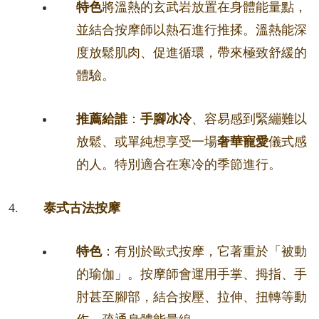
特色
將溫熱的玄武岩放置在身體能量點，
並結合按摩師以熱石進行推揉。溫熱能深
度放鬆肌肉、促進循環，帶來極致舒緩的
體驗。
推薦給誰
：
手腳冰冷
、容易感到緊繃難以
放鬆、或單純想享受一場
奢華寵愛
儀式感
的人。特別適合在寒冷的季節進行。
泰式古法按摩
特色
：有別於歐式按摩，它著重於「被動
的瑜伽」。按摩師會運用手掌、拇指、手
肘甚至腳部，結合按壓、拉伸、扭轉等動