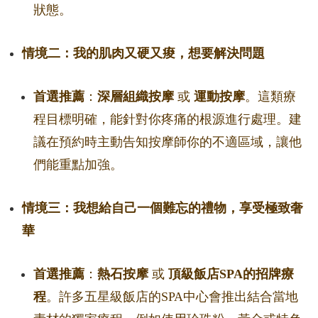
狀態。
情境二：我的肌肉又硬又痠，想要解決問題
首選推薦
：
深層組織按摩
或
運動按摩
。這類療
程目標明確，能針對你疼痛的根源進行處理。建
議在預約時主動告知按摩師你的不適區域，讓他
們能重點加強。
情境三：我想給自己一個難忘的禮物，享受極致奢
華
首選推薦
：
熱石按摩
或
頂級飯店SPA的招牌療
程
。許多五星級飯店的SPA中心會推出結合當地