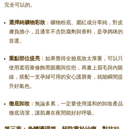
完全可以的。
選擇純礦物彩妝
：礦物粉底、腮紅成分單純，對皮
膚負擔小，且通常不含防腐劑與香料，是孕媽咪的
首選。
重點部位提亮
：如果覺得全臉底妝太厚重，可以只
使用遮瑕膏修飾黑眼圈與痘疤，再畫上眉毛與內眼
線，搭配一支孕婦可用的安心護唇膏，就能瞬間提
升好氣色。
徹底卸妝
：無論多累，一定要使用溫和的卸妝產品
徹底清潔，讓肌膚在夜間能好好呼吸。