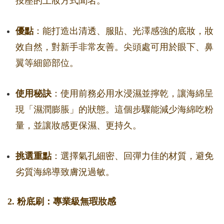
按壓的上妝方式聞名。
優點
：能打造出清透、服貼、光澤感強的底妝，妝
效自然，對新手非常友善。尖頭處可用於眼下、鼻
翼等細節部位。
使用秘訣
：使用前務必用水浸濕並擰乾，讓海綿呈
現「濕潤膨脹」的狀態。這個步驟能減少海綿吃粉
量，並讓妝感更保濕、更持久。
挑選重點
：選擇氣孔細密、回彈力佳的材質，避免
劣質海綿導致膚況過敏。
2. 粉底刷：專業級無瑕妝感