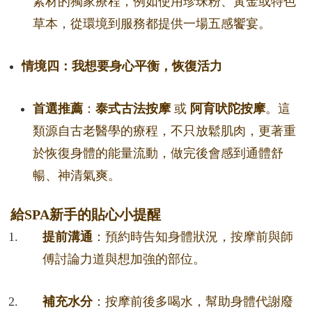
素材的獨家療程，例如使用珍珠粉、黃金或特色
草本，從環境到服務都提供一場五感饗宴。
情境四：我想要身心平衡，恢復活力
首選推薦
：
泰式古法按摩
或
阿育吠陀按摩
。這
類源自古老醫學的療程，不只放鬆肌肉，更著重
於恢復身體的能量流動，做完後會感到通體舒
暢、神清氣爽。
給SPA新手的貼心小提醒
提前溝通
：預約時告知身體狀況，按摩前與師
傅討論力道與想加強的部位。
補充水分
：按摩前後多喝水，幫助身體代謝廢