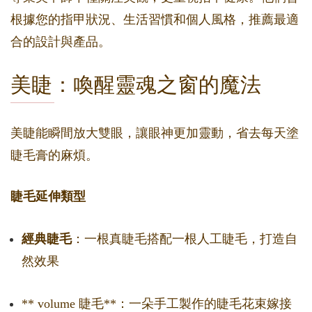
根據您的指甲狀況、生活習慣和個人風格，推薦最適
合的設計與產品。
美睫：喚醒靈魂之窗的魔法
美睫能瞬間放大雙眼，讓眼神更加靈動，省去每天塗
睫毛膏的麻煩。
睫毛延伸類型
經典睫毛
：一根真睫毛搭配一根人工睫毛，打造自
然效果
** volume 睫毛**：一朵手工製作的睫毛花束嫁接