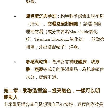
藥膏。
膚色暗沉與孕斑
：約半數孕婦會出現孕斑
（肝斑）。
防曬是絕對關鍵！
請選擇物
理性防曬（成分主要為Zinc Oxide氧化
鋅、Titanium Dioxide二氧化鈦），並勤勞
補擦，外出搭配帽子、洋傘。
敏感與乾癢
：選擇含有
神經醯胺、玻尿
酸、燕麥
等成分的保濕產品，為肌膚鎖住
水分，緩解不適。
第二章：彩妝造型篇 – 提亮氣色，一樣可以明
艷動人
出席重要場合或只是想讓自己心情好，適度的彩妝是