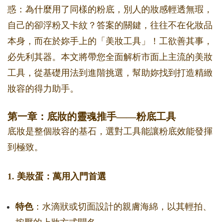
惑：為什麼用了同樣的粉底，別人的妝感輕透無瑕，
自己的卻浮粉又卡紋？答案的關鍵，往往不在化妝品
本身，而在於妳手上的「美妝工具」！工欲善其事，
必先利其器。本文將帶您全面解析市面上主流的美妝
工具，從基礎用法到進階挑選，幫助妳找到打造精緻
妝容的得力助手。
第一章：底妝的靈魂推手——粉底工具
底妝是整個妝容的基石，選對工具能讓粉底效能發揮
到極致。
1. 美妝蛋：萬用入門首選
特色
：水滴狀或切面設計的親膚海綿，以其輕拍、