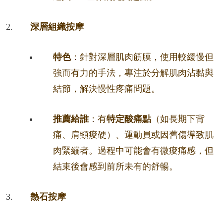
深層組織按摩
特色
：針對深層肌肉筋膜，使用較緩慢但
強而有力的手法，專注於分解肌肉沾黏與
結節，解決慢性疼痛問題。
推薦給誰
：有
特定酸痛點
（如長期下背
痛、肩頸痠硬）、運動員或因舊傷導致肌
肉緊繃者。過程中可能會有微痠痛感，但
結束後會感到前所未有的舒暢。
熱石按摩