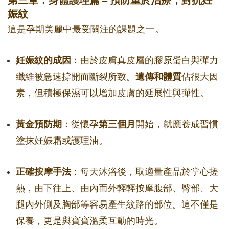
第三章：身體護理篇 – 預防重於治療，對抗妊
娠紋
這是孕期美麗中最受關注的課題之一。
妊娠紋的成因
：由於皮膚真皮層的膠原蛋白與彈力
纖維被急速撐開而斷裂所致。
遺傳和體質
佔很大因
素，但積極保濕可以增加皮膚的延展性與彈性。
黃金預防期
：從懷孕
第三個月
開始，就應養成習慣
塗抹妊娠霜或護理油。
正確按摩手法
：每天沐浴後，取適量產品於掌心搓
熱，由下往上、由內而外輕輕按摩腹部、臀部、大
腿內外側及胸部等容易產生紋路的部位。這不僅是
保養，更是與寶寶溫柔互動的時光。