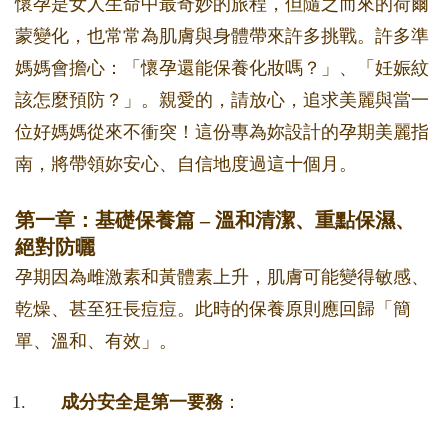
懷孕是女人生命中最奇妙的旅程，但隨之而來的荷爾
蒙變化，也常常為肌膚與身體帶來許多挑戰。許多準
媽媽會擔心：「懷孕還能保養化妝嗎？」、「妊娠紋
該怎麼預防？」。親愛的，請放心，追求美麗與當一
位好媽媽從來不衝突！這份專為妳設計的孕期美麗指
南，將帶領妳安心、自信地度過這十個月。
第一章：基礎保養篇 – 溫和清潔、重點保濕、
絕對防曬
孕期因為雌激素和黃體素上升，肌膚可能變得敏感、
乾燥、甚至狂長痘痘。此時的保養原則應回歸「簡
單、溫和、有效」。
成分安全是第一要務
：