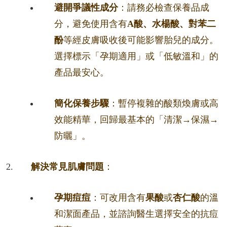
避開爭議性成分
：請務必檢查保養品成
分，避免使用含有
A酸、水楊酸、對苯二
酚
等經皮膚吸收後可能影響胎兒的成分。
選擇標示「孕期適用」或「低敏溫和」的
產品最安心。
簡化保養步驟
：暫停複雜的酸類煥膚或高
效能精華，回歸最基本的「清潔→保濕→
防曬」。
解決常見肌膚問題
：
孕期痘痘
：可改用含有
果酸
或
杏仁酸
的溫
和潔面產品，並諮詢醫生選擇安全的抗痘