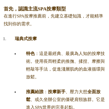
首先，認識主流SPA按摩類型
在進行SPA按摩推薦前，先建立基礎知識，才能精準
找到你的需求。
瑞典式按摩
特色
：這是最經典、最廣為人知的按摩技
術。使用長而輕柔的推撫、揉捏、摩擦與
輕敲等手法，促進淺層肌肉的血液循環與
放鬆。
推薦給誰
：
按摩新手
、壓力大想
全面放
鬆
、或久坐辦公室的僵硬肩頸族群。它是
進入SPA世界的完美起點。