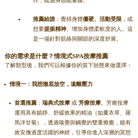
作，疏通身體能量線。
推薦給誰
：覺得身體
僵硬、活動受限
，或
想要
提振精神
、增加身體柔軟度的人。這
是一場針對筋絡與關節的深度舒展。
你的需求是什麼？情境式SPA按摩推薦
了解類型後，我們可以根據你的當下狀態來做選擇：
情境一：我想徹底放空，遠離壓力
首選推薦
：
瑞典式按摩
或
芳療按摩
。芳療按摩
運用具有鎮靜、舒緩效果的精油（如薰衣草、羅
馬洋甘菊），透過嗅覺與觸覺的雙重療癒，能有
效安撫過度活躍的神經，引導你進入深層的冥想