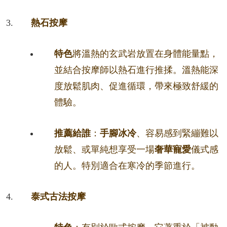
熱石按摩
特色
將溫熱的玄武岩放置在身體能量點，
並結合按摩師以熱石進行推揉。溫熱能深
度放鬆肌肉、促進循環，帶來極致舒緩的
體驗。
推薦給誰
：
手腳冰冷
、容易感到緊繃難以
放鬆、或單純想享受一場
奢華寵愛
儀式感
的人。特別適合在寒冷的季節進行。
泰式古法按摩