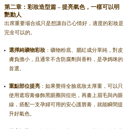
第二章：彩妝造型篇 – 提亮氣色，一樣可以明
艷動人
出席重要場合或只是想讓自己心情好，適度的彩妝是
完全可以的。
選擇純礦物彩妝
：礦物粉底、腮紅成分單純，對皮
膚負擔小，且通常不含防腐劑與香料，是孕媽咪的
首選。
重點部位提亮
：如果覺得全臉底妝太厚重，可以只
使用遮瑕膏修飾黑眼圈與痘疤，再畫上眉毛與內眼
線，搭配一支孕婦可用的安心護唇膏，就能瞬間提
升好氣色。