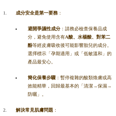
成分安全是第一要務
：
避開爭議性成分
：請務必檢查保養品成
分，避免使用含有
A酸、水楊酸、對苯二
酚
等經皮膚吸收後可能影響胎兒的成分。
選擇標示「孕期適用」或「低敏溫和」的
產品最安心。
簡化保養步驟
：暫停複雜的酸類煥膚或高
效能精華，回歸最基本的「清潔→保濕→
防曬」。
解決常見肌膚問題
：