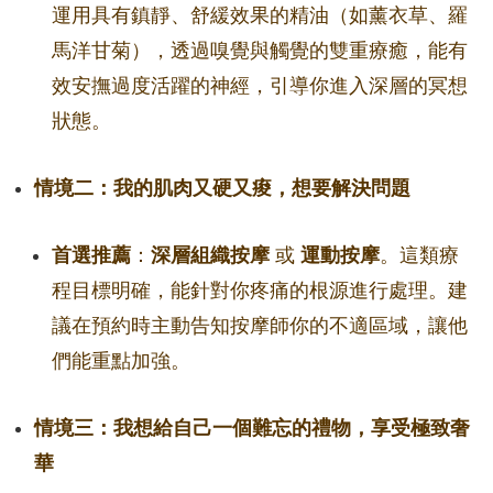
運用具有鎮靜、舒緩效果的精油（如薰衣草、羅
馬洋甘菊），透過嗅覺與觸覺的雙重療癒，能有
效安撫過度活躍的神經，引導你進入深層的冥想
狀態。
情境二：我的肌肉又硬又痠，想要解決問題
首選推薦
：
深層組織按摩
或
運動按摩
。這類療
程目標明確，能針對你疼痛的根源進行處理。建
議在預約時主動告知按摩師你的不適區域，讓他
們能重點加強。
情境三：我想給自己一個難忘的禮物，享受極致奢
華