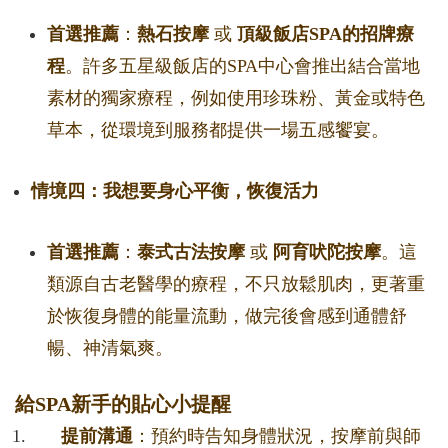
首選推薦
：
熱石按摩
或
頂級飯店SPA的招牌療
程
。許多五星級飯店的SPA中心會推出結合當地
素材的獨家療程，例如使用珍珠粉、黃金或特色
草本，從環境到服務都提供一場五感饗宴。
情境四：我想要身心平衡，恢復活力
首選推薦
：
泰式古法按摩
或
阿育吠陀按摩
。這
類源自古老醫學的療程，不只放鬆肌肉，更著重
於恢復身體的能量流動，做完後會感到通體舒
暢、神清氣爽。
給SPA新手的貼心小提醒
提前溝通
：預約時告知身體狀況，按摩前與師