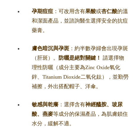
孕期痘痘
：可改用含有
果酸
或
杏仁酸
的溫
和潔面產品，並諮詢醫生選擇安全的抗痘
藥膏。
膚色暗沉與孕斑
：約半數孕婦會出現孕斑
（肝斑）。
防曬是絕對關鍵！
請選擇物
理性防曬（成分主要為Zinc Oxide氧化
鋅、Titanium Dioxide二氧化鈦），並勤勞
補擦，外出搭配帽子、洋傘。
敏感與乾癢
：選擇含有
神經醯胺、玻尿
酸、燕麥
等成分的保濕產品，為肌膚鎖住
水分，緩解不適。