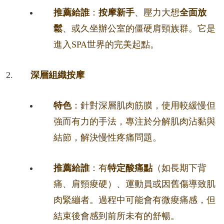
推薦給誰
：
按摩新手
、壓力大想
全面放
鬆
、或久坐辦公室的僵硬肩頸族群。它是
進入SPA世界的完美起點。
深層組織按摩
特色
：針對深層肌肉筋膜，使用較緩慢但
強而有力的手法，專注於分解肌肉沾黏與
結節，解決慢性疼痛問題。
推薦給誰
：有
特定酸痛點
（如長期下背
痛、肩頸痠硬）、運動員或因舊傷導致肌
肉緊繃者。過程中可能會有微痠痛感，但
結束後會感到前所未有的舒暢。