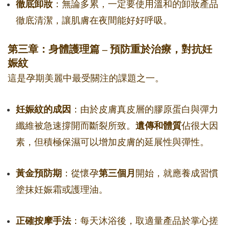
徹底卸妝
：無論多累，一定要使用溫和的卸妝產品
徹底清潔，讓肌膚在夜間能好好呼吸。
第三章：身體護理篇 – 預防重於治療，對抗妊
娠紋
這是孕期美麗中最受關注的課題之一。
妊娠紋的成因
：由於皮膚真皮層的膠原蛋白與彈力
纖維被急速撐開而斷裂所致。
遺傳和體質
佔很大因
素，但積極保濕可以增加皮膚的延展性與彈性。
黃金預防期
：從懷孕
第三個月
開始，就應養成習慣
塗抹妊娠霜或護理油。
正確按摩手法
：每天沐浴後，取適量產品於掌心搓