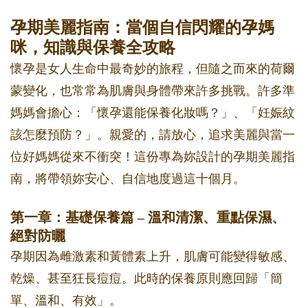
孕期美麗指南：當個自信閃耀的孕媽
咪，知識與保養全攻略
懷孕是女人生命中最奇妙的旅程，但隨之而來的荷爾
蒙變化，也常常為肌膚與身體帶來許多挑戰。許多準
媽媽會擔心：「懷孕還能保養化妝嗎？」、「妊娠紋
該怎麼預防？」。親愛的，請放心，追求美麗與當一
位好媽媽從來不衝突！這份專為妳設計的孕期美麗指
南，將帶領妳安心、自信地度過這十個月。
第一章：基礎保養篇 – 溫和清潔、重點保濕、
絕對防曬
孕期因為雌激素和黃體素上升，肌膚可能變得敏感、
乾燥、甚至狂長痘痘。此時的保養原則應回歸「簡
單、溫和、有效」。