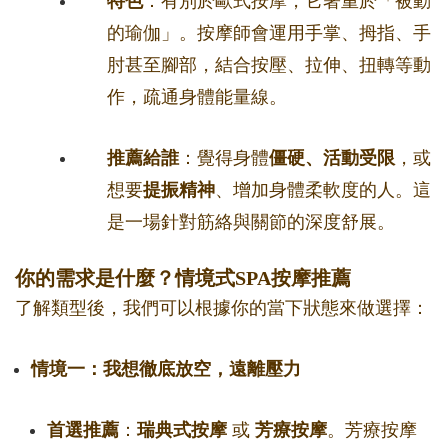
特色
：有別於歐式按摩，它著重於「被動
的瑜伽」。按摩師會運用手掌、拇指、手
肘甚至腳部，結合按壓、拉伸、扭轉等動
作，疏通身體能量線。
推薦給誰
：覺得身體
僵硬、活動受限
，或
想要
提振精神
、增加身體柔軟度的人。這
是一場針對筋絡與關節的深度舒展。
你的需求是什麼？情境式SPA按摩推薦
了解類型後，我們可以根據你的當下狀態來做選擇：
情境一：我想徹底放空，遠離壓力
首選推薦
：
瑞典式按摩
或
芳療按摩
。芳療按摩