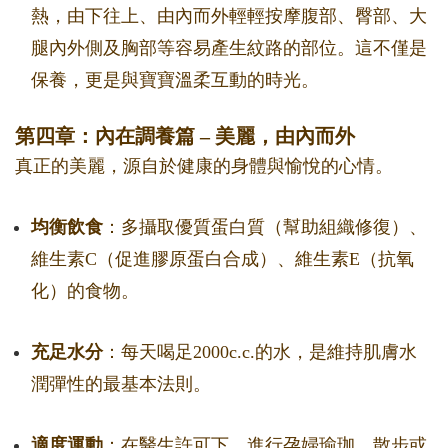
熱，由下往上、由內而外輕輕按摩腹部、臀部、大
腿內外側及胸部等容易產生紋路的部位。這不僅是
保養，更是與寶寶溫柔互動的時光。
第四章：內在調養篇 – 美麗，由內而外
真正的美麗，源自於健康的身體與愉悅的心情。
均衡飲食
：多攝取優質蛋白質（幫助組織修復）、
維生素C（促進膠原蛋白合成）、維生素E（抗氧
化）的食物。
充足水分
：每天喝足2000c.c.的水，是維持肌膚水
潤彈性的最基本法則。
適度運動
：在醫生許可下，進行孕婦瑜珈、散步或