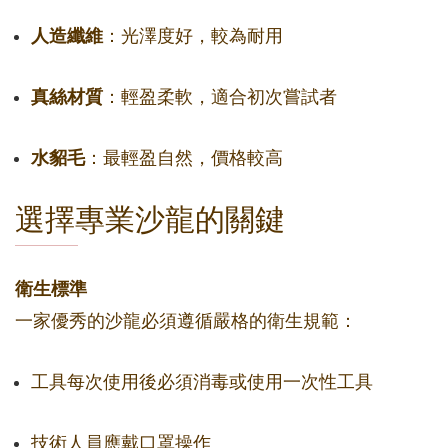
人造纖維
：光澤度好，較為耐用
真絲材質
：輕盈柔軟，適合初次嘗試者
水貂毛
：最輕盈自然，價格較高
選擇專業沙龍的關鍵
衛生標準
一家優秀的沙龍必須遵循嚴格的衛生規範：
工具每次使用後必須消毒或使用一次性工具
技術人員應戴口罩操作