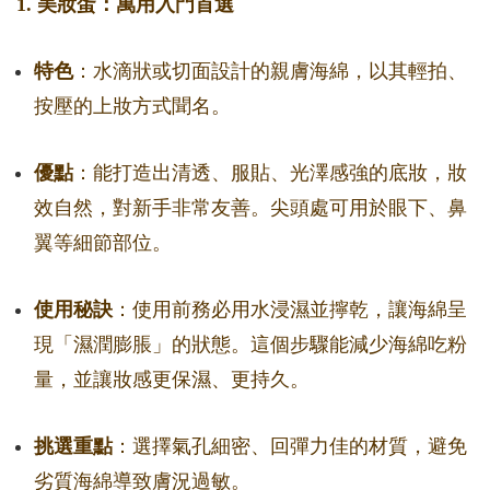
1. 美妝蛋：萬用入門首選
特色
：水滴狀或切面設計的親膚海綿，以其輕拍、
按壓的上妝方式聞名。
優點
：能打造出清透、服貼、光澤感強的底妝，妝
效自然，對新手非常友善。尖頭處可用於眼下、鼻
翼等細節部位。
使用秘訣
：使用前務必用水浸濕並擰乾，讓海綿呈
現「濕潤膨脹」的狀態。這個步驟能減少海綿吃粉
量，並讓妝感更保濕、更持久。
挑選重點
：選擇氣孔細密、回彈力佳的材質，避免
劣質海綿導致膚況過敏。