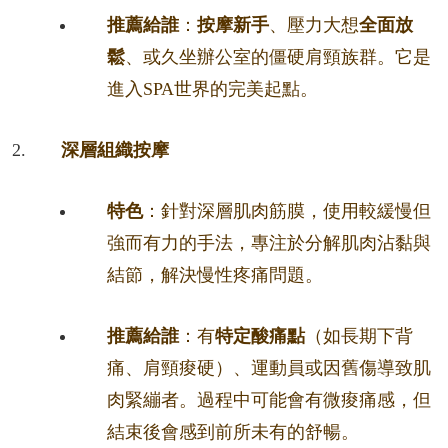
推薦給誰
：
按摩新手
、壓力大想
全面放
鬆
、或久坐辦公室的僵硬肩頸族群。它是
進入SPA世界的完美起點。
深層組織按摩
特色
：針對深層肌肉筋膜，使用較緩慢但
強而有力的手法，專注於分解肌肉沾黏與
結節，解決慢性疼痛問題。
推薦給誰
：有
特定酸痛點
（如長期下背
痛、肩頸痠硬）、運動員或因舊傷導致肌
肉緊繃者。過程中可能會有微痠痛感，但
結束後會感到前所未有的舒暢。