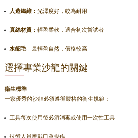
人造纖維
：光澤度好，較為耐用
真絲材質
：輕盈柔軟，適合初次嘗試者
水貂毛
：最輕盈自然，價格較高
選擇專業沙龍的關鍵
衛生標準
一家優秀的沙龍必須遵循嚴格的衛生規範：
工具每次使用後必須消毒或使用一次性工具
技術人員應戴口罩操作