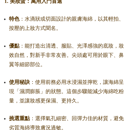
1. 美妝蛋：萬用入門首選
特色
：水滴狀或切面設計的親膚海綿，以其輕拍、
按壓的上妝方式聞名。
優點
：能打造出清透、服貼、光澤感強的底妝，妝
效自然，對新手非常友善。尖頭處可用於眼下、鼻
翼等細節部位。
使用秘訣
：使用前務必用水浸濕並擰乾，讓海綿呈
現「濕潤膨脹」的狀態。這個步驟能減少海綿吃粉
量，並讓妝感更保濕、更持久。
挑選重點
：選擇氣孔細密、回彈力佳的材質，避免
劣質海綿導致膚況過敏。