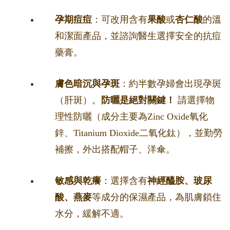
孕期痘痘
：可改用含有
果酸
或
杏仁酸
的溫
和潔面產品，並諮詢醫生選擇安全的抗痘
藥膏。
膚色暗沉與孕斑
：約半數孕婦會出現孕斑
（肝斑）。
防曬是絕對關鍵！
請選擇物
理性防曬（成分主要為Zinc Oxide氧化
鋅、Titanium Dioxide二氧化鈦），並勤勞
補擦，外出搭配帽子、洋傘。
敏感與乾癢
：選擇含有
神經醯胺、玻尿
酸、燕麥
等成分的保濕產品，為肌膚鎖住
水分，緩解不適。