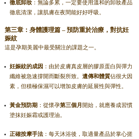
徹底卸妝
：無論多累，一定要使用溫和的卸妝產品
徹底清潔，讓肌膚在夜間能好好呼吸。
第三章：身體護理篇 – 預防重於治療，對抗妊
娠紋
這是孕期美麗中最受關注的課題之一。
妊娠紋的成因
：由於皮膚真皮層的膠原蛋白與彈力
纖維被急速撐開而斷裂所致。
遺傳和體質
佔很大因
素，但積極保濕可以增加皮膚的延展性與彈性。
黃金預防期
：從懷孕
第三個月
開始，就應養成習慣
塗抹妊娠霜或護理油。
正確按摩手法
：每天沐浴後，取適量產品於掌心搓