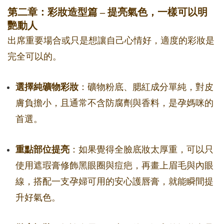
第二章：彩妝造型篇 – 提亮氣色，一樣可以明
艷動人
出席重要場合或只是想讓自己心情好，適度的彩妝是
完全可以的。
選擇純礦物彩妝
：礦物粉底、腮紅成分單純，對皮
膚負擔小，且通常不含防腐劑與香料，是孕媽咪的
首選。
重點部位提亮
：如果覺得全臉底妝太厚重，可以只
使用遮瑕膏修飾黑眼圈與痘疤，再畫上眉毛與內眼
線，搭配一支孕婦可用的安心護唇膏，就能瞬間提
升好氣色。