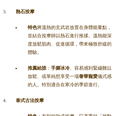
熱石按摩
特色
將溫熱的玄武岩放置在身體能量點，
並結合按摩師以熱石進行推揉。溫熱能深
度放鬆肌肉、促進循環，帶來極致舒緩的
體驗。
推薦給誰
：
手腳冰冷
、容易感到緊繃難以
放鬆、或單純想享受一場
奢華寵愛
儀式感
的人。特別適合在寒冷的季節進行。
泰式古法按摩