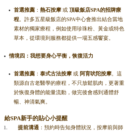
首選推薦
：
熱石按摩
或
頂級飯店SPA的招牌療
程
。許多五星級飯店的SPA中心會推出結合當地
素材的獨家療程，例如使用珍珠粉、黃金或特色
草本，從環境到服務都提供一場五感饗宴。
情境四：我想要身心平衡，恢復活力
首選推薦
：
泰式古法按摩
或
阿育吠陀按摩
。這
類源自古老醫學的療程，不只放鬆肌肉，更著重
於恢復身體的能量流動，做完後會感到通體舒
暢、神清氣爽。
給SPA新手的貼心小提醒
提前溝通
：預約時告知身體狀況，按摩前與師