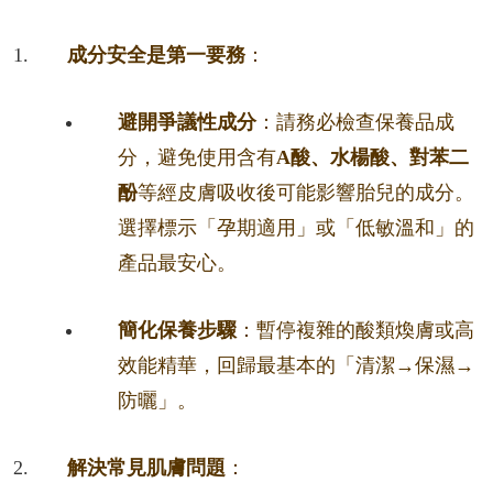
成分安全是第一要務
：
避開爭議性成分
：請務必檢查保養品成
分，避免使用含有
A酸、水楊酸、對苯二
酚
等經皮膚吸收後可能影響胎兒的成分。
選擇標示「孕期適用」或「低敏溫和」的
產品最安心。
簡化保養步驟
：暫停複雜的酸類煥膚或高
效能精華，回歸最基本的「清潔→保濕→
防曬」。
解決常見肌膚問題
：