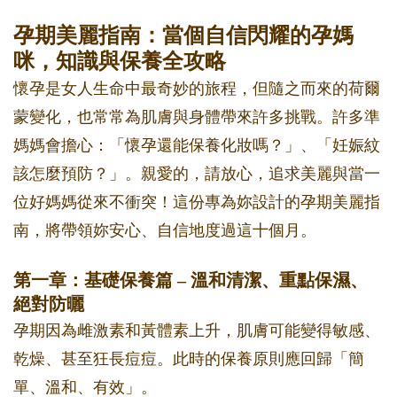
孕期美麗指南：當個自信閃耀的孕媽
咪，知識與保養全攻略
懷孕是女人生命中最奇妙的旅程，但隨之而來的荷爾
蒙變化，也常常為肌膚與身體帶來許多挑戰。許多準
媽媽會擔心：「懷孕還能保養化妝嗎？」、「妊娠紋
該怎麼預防？」。親愛的，請放心，追求美麗與當一
位好媽媽從來不衝突！這份專為妳設計的孕期美麗指
南，將帶領妳安心、自信地度過這十個月。
第一章：基礎保養篇 – 溫和清潔、重點保濕、
絕對防曬
孕期因為雌激素和黃體素上升，肌膚可能變得敏感、
乾燥、甚至狂長痘痘。此時的保養原則應回歸「簡
單、溫和、有效」。