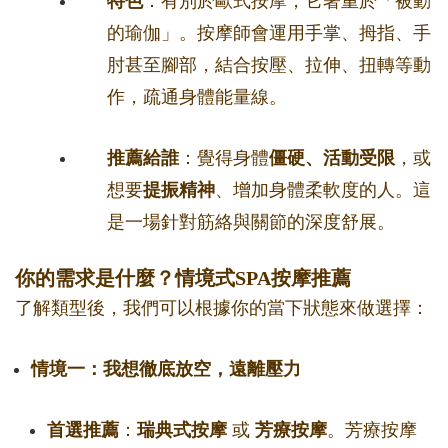
特色
：有別於歐式按摩，它著重於「被動
的瑜伽」。按摩師會運用手掌、拇指、手
肘甚至腳部，結合按壓、拉伸、扭轉等動
作，疏通身體能量線。
推薦給誰
：覺得身體
僵硬、活動受限
，或
想要
提振精神
、增加身體柔軟度的人。這
是一場針對筋絡與關節的深度舒展。
你的需求是什麼？情境式SPA按摩推薦
了解類型後，我們可以根據你的當下狀態來做選擇：
情境一：我想徹底放空，遠離壓力
首選推薦
：
瑞典式按摩
或
芳療按摩
。芳療按摩