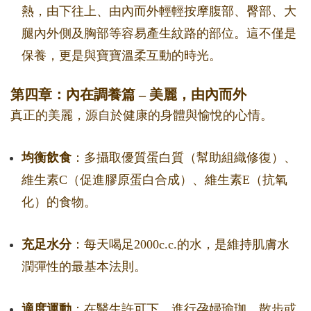
熱，由下往上、由內而外輕輕按摩腹部、臀部、大
腿內外側及胸部等容易產生紋路的部位。這不僅是
保養，更是與寶寶溫柔互動的時光。
第四章：內在調養篇 – 美麗，由內而外
真正的美麗，源自於健康的身體與愉悅的心情。
均衡飲食
：多攝取優質蛋白質（幫助組織修復）、
維生素C（促進膠原蛋白合成）、維生素E（抗氧
化）的食物。
充足水分
：每天喝足2000c.c.的水，是維持肌膚水
潤彈性的最基本法則。
適度運動
：在醫生許可下，進行孕婦瑜珈、散步或