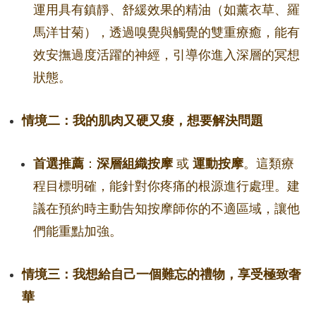
運用具有鎮靜、舒緩效果的精油（如薰衣草、羅
馬洋甘菊），透過嗅覺與觸覺的雙重療癒，能有
效安撫過度活躍的神經，引導你進入深層的冥想
狀態。
情境二：我的肌肉又硬又痠，想要解決問題
首選推薦
：
深層組織按摩
或
運動按摩
。這類療
程目標明確，能針對你疼痛的根源進行處理。建
議在預約時主動告知按摩師你的不適區域，讓他
們能重點加強。
情境三：我想給自己一個難忘的禮物，享受極致奢
華