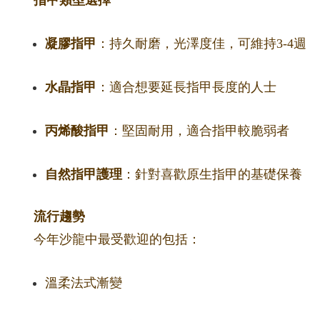
指甲類型選擇
凝膠指甲
：持久耐磨，光澤度佳，可維持3-4週
水晶指甲
：適合想要延長指甲長度的人士
丙烯酸指甲
：堅固耐用，適合指甲較脆弱者
自然指甲護理
：針對喜歡原生指甲的基礎保養
流行趨勢
今年沙龍中最受歡迎的包括：
溫柔法式漸變