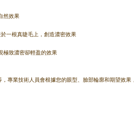
自然效果
束嫁接於一根真睫毛上，創造濃密效果
更細，實現極致濃密卻輕盈的效果
m不等，專業技術人員會根據您的眼型、臉部輪廓和期望效