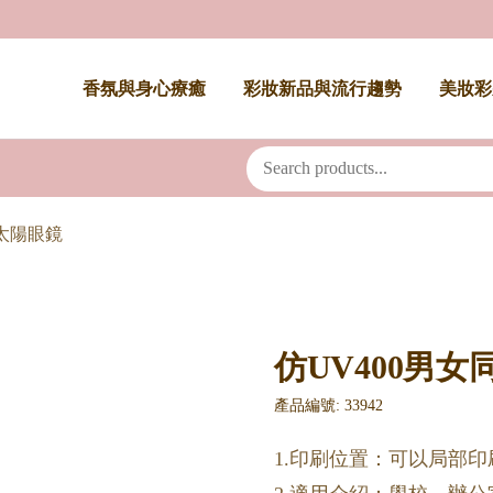
香氛與身心療癒
彩妝新品與流行趨勢
美妝彩
款太陽眼鏡
仿UV400男
產品編號: 33942
1.印刷位置：可以局部印