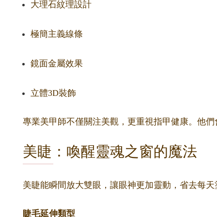
大理石紋理設計
極簡主義線條
鏡面金屬效果
立體3D裝飾
專業美甲師不僅關注美觀，更重視指甲健康。他們
美睫：喚醒靈魂之窗的魔法
美睫能瞬間放大雙眼，讓眼神更加靈動，省去每天
睫毛延伸類型