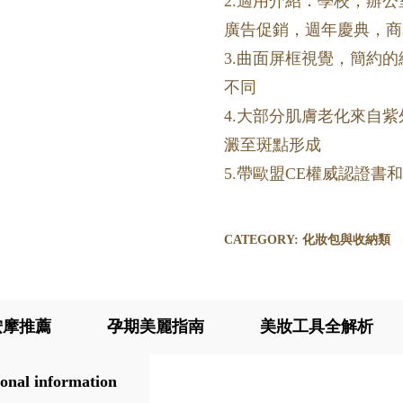
2.適用介紹：學校，辦
廣告促銷，週年慶典，商
3.曲面屏框視覺，簡約
不同
4.大部分肌膚老化來自
澱至斑點形成
5.帶歐盟CE權威認證
CATEGORY:
化妝包與收納類
按摩推薦
孕期美麗指南
美妝工具全解析
onal information