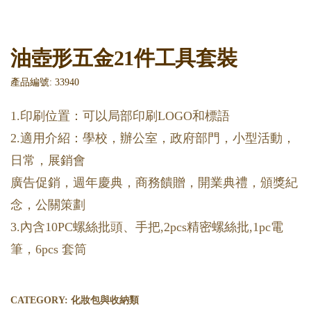
油壺形五金21件工具套裝
產品編號: 33940
1.印刷位置：可以局部印刷LOGO和標語
2.適用介紹：學校，辦公室，政府部門，小型活動，
日常，展銷會
廣告促銷，週年慶典，商務饋贈，開業典禮，頒獎紀
念，公關策劃
3.內含10PC螺絲批頭、手把,2pcs精密螺絲批,1pc電
筆，6pcs 套筒
CATEGORY:
化妝包與收納類