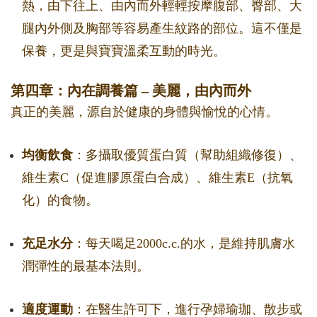
熱，由下往上、由內而外輕輕按摩腹部、臀部、大
腿內外側及胸部等容易產生紋路的部位。這不僅是
保養，更是與寶寶溫柔互動的時光。
第四章：內在調養篇 – 美麗，由內而外
真正的美麗，源自於健康的身體與愉悅的心情。
均衡飲食
：多攝取優質蛋白質（幫助組織修復）、
維生素C（促進膠原蛋白合成）、維生素E（抗氧
化）的食物。
充足水分
：每天喝足2000c.c.的水，是維持肌膚水
潤彈性的最基本法則。
適度運動
：在醫生許可下，進行孕婦瑜珈、散步或