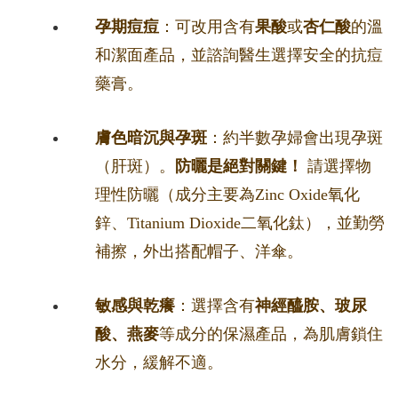
孕期痘痘
：可改用含有
果酸
或
杏仁酸
的溫
和潔面產品，並諮詢醫生選擇安全的抗痘
藥膏。
膚色暗沉與孕斑
：約半數孕婦會出現孕斑
（肝斑）。
防曬是絕對關鍵！
請選擇物
理性防曬（成分主要為Zinc Oxide氧化
鋅、Titanium Dioxide二氧化鈦），並勤勞
補擦，外出搭配帽子、洋傘。
敏感與乾癢
：選擇含有
神經醯胺、玻尿
酸、燕麥
等成分的保濕產品，為肌膚鎖住
水分，緩解不適。