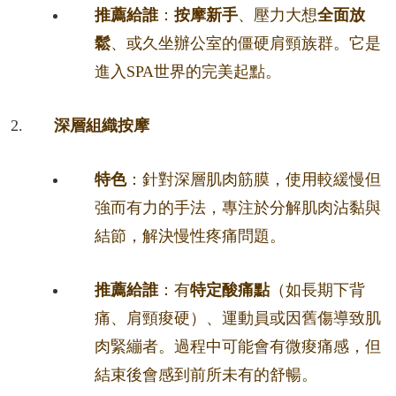
推薦給誰
：
按摩新手
、壓力大想
全面放
鬆
、或久坐辦公室的僵硬肩頸族群。它是
進入SPA世界的完美起點。
深層組織按摩
特色
：針對深層肌肉筋膜，使用較緩慢但
強而有力的手法，專注於分解肌肉沾黏與
結節，解決慢性疼痛問題。
推薦給誰
：有
特定酸痛點
（如長期下背
痛、肩頸痠硬）、運動員或因舊傷導致肌
肉緊繃者。過程中可能會有微痠痛感，但
結束後會感到前所未有的舒暢。