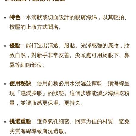
特色
：水滴狀或切面設計的親膚海綿，以其輕拍、
按壓的上妝方式聞名。
優點
：能打造出清透、服貼、光澤感強的底妝，妝
效自然，對新手非常友善。尖頭處可用於眼下、鼻
翼等細節部位。
使用秘訣
：使用前務必用水浸濕並擰乾，讓海綿呈
現「濕潤膨脹」的狀態。這個步驟能減少海綿吃粉
量，並讓妝感更保濕、更持久。
挑選重點
：選擇氣孔細密、回彈力佳的材質，避免
劣質海綿導致膚況過敏。