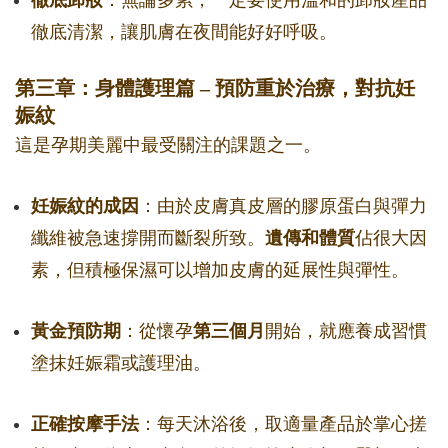
徹底卸妝
：無論多累，一定要使用溫和的卸妝產品
徹底清潔，讓肌膚在夜間能好好呼吸。
第三章：身體護理篇 – 預防重於治療，對抗妊
娠紋
這是孕期美麗中最受關注的課題之一。
妊娠紋的成因
：由於皮膚真皮層的膠原蛋白與彈力
纖維被急速撐開而斷裂所致。
遺傳和體質
佔很大因
素，但積極保濕可以增加皮膚的延展性與彈性。
黃金預防期
：從懷孕
第三個月
開始，就應養成習慣
塗抹妊娠霜或護理油。
正確按摩手法
：每天沐浴後，取適量產品於掌心搓