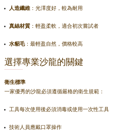
人造纖維
：光澤度好，較為耐用
真絲材質
：輕盈柔軟，適合初次嘗試者
水貂毛
：最輕盈自然，價格較高
選擇專業沙龍的關鍵
衛生標準
一家優秀的沙龍必須遵循嚴格的衛生規範：
工具每次使用後必須消毒或使用一次性工具
技術人員應戴口罩操作