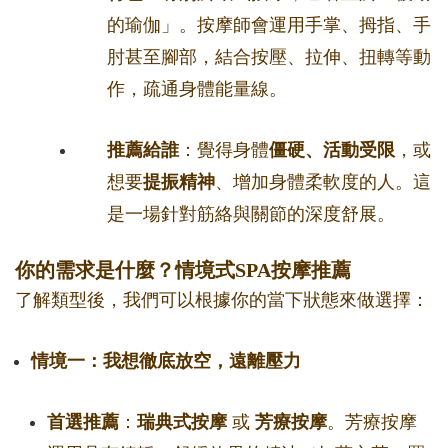
的瑜伽」。按摩師會運用手掌、拇指、手
肘甚至腳部，結合按壓、拉伸、扭轉等動
作，疏通身體能量線。
推薦給誰
：覺得身體
僵硬、活動受限
，或
想要
提振精神
、增加身體柔軟度的人。這
是一場針對筋絡與關節的深度舒展。
你的需求是什麼？情境式SPA按摩推薦
了解類型後，我們可以根據你的當下狀態來做選擇：
情境一：我想徹底放空，遠離壓力
首選推薦
：
瑞典式按摩
或
芳療按摩
。芳療按摩