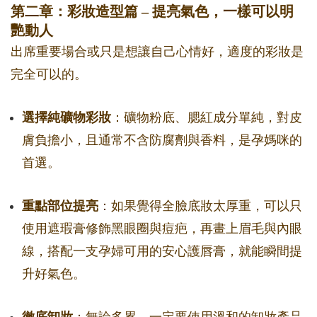
第二章：彩妝造型篇 – 提亮氣色，一樣可以明
艷動人
出席重要場合或只是想讓自己心情好，適度的彩妝是
完全可以的。
選擇純礦物彩妝
：礦物粉底、腮紅成分單純，對皮
膚負擔小，且通常不含防腐劑與香料，是孕媽咪的
首選。
重點部位提亮
：如果覺得全臉底妝太厚重，可以只
使用遮瑕膏修飾黑眼圈與痘疤，再畫上眉毛與內眼
線，搭配一支孕婦可用的安心護唇膏，就能瞬間提
升好氣色。