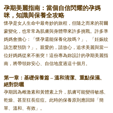
孕期美麗指南：當個自信閃耀的孕媽
咪，知識與保養全攻略
懷孕是女人生命中最奇妙的旅程，但隨之而來的荷爾
蒙變化，也常常為肌膚與身體帶來許多挑戰。許多準
媽媽會擔心：「懷孕還能保養化妝嗎？」、「妊娠紋
該怎麼預防？」。親愛的，請放心，追求美麗與當一
位好媽媽從來不衝突！這份專為妳設計的孕期美麗指
南，將帶領妳安心、自信地度過這十個月。
第一章：基礎保養篇 – 溫和清潔、重點保濕、
絕對防曬
孕期因為雌激素和黃體素上升，肌膚可能變得敏感、
乾燥、甚至狂長痘痘。此時的保養原則應回歸「簡
單、溫和、有效」。