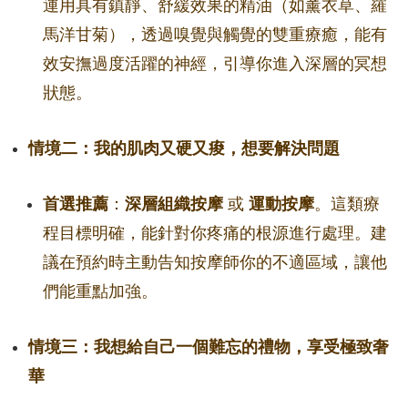
運用具有鎮靜、舒緩效果的精油（如薰衣草、羅
馬洋甘菊），透過嗅覺與觸覺的雙重療癒，能有
效安撫過度活躍的神經，引導你進入深層的冥想
狀態。
情境二：我的肌肉又硬又痠，想要解決問題
首選推薦
：
深層組織按摩
或
運動按摩
。這類療
程目標明確，能針對你疼痛的根源進行處理。建
議在預約時主動告知按摩師你的不適區域，讓他
們能重點加強。
情境三：我想給自己一個難忘的禮物，享受極致奢
華