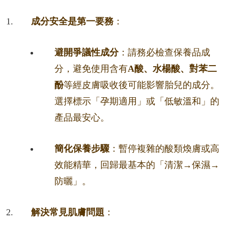
成分安全是第一要務
：
避開爭議性成分
：請務必檢查保養品成
分，避免使用含有
A酸、水楊酸、對苯二
酚
等經皮膚吸收後可能影響胎兒的成分。
選擇標示「孕期適用」或「低敏溫和」的
產品最安心。
簡化保養步驟
：暫停複雜的酸類煥膚或高
效能精華，回歸最基本的「清潔→保濕→
防曬」。
解決常見肌膚問題
：