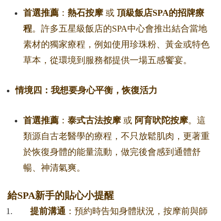
首選推薦
：
熱石按摩
或
頂級飯店SPA的招牌療
程
。許多五星級飯店的SPA中心會推出結合當地
素材的獨家療程，例如使用珍珠粉、黃金或特色
草本，從環境到服務都提供一場五感饗宴。
情境四：我想要身心平衡，恢復活力
首選推薦
：
泰式古法按摩
或
阿育吠陀按摩
。這
類源自古老醫學的療程，不只放鬆肌肉，更著重
於恢復身體的能量流動，做完後會感到通體舒
暢、神清氣爽。
給SPA新手的貼心小提醒
提前溝通
：預約時告知身體狀況，按摩前與師