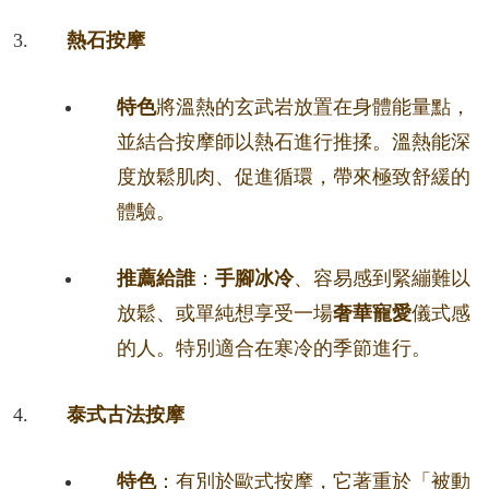
熱石按摩
特色
將溫熱的玄武岩放置在身體能量點，
並結合按摩師以熱石進行推揉。溫熱能深
度放鬆肌肉、促進循環，帶來極致舒緩的
體驗。
推薦給誰
：
手腳冰冷
、容易感到緊繃難以
放鬆、或單純想享受一場
奢華寵愛
儀式感
的人。特別適合在寒冷的季節進行。
泰式古法按摩
特色
：有別於歐式按摩，它著重於「被動