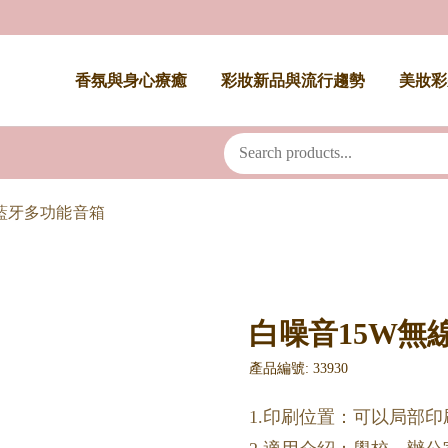
香氛與身心療癒
彩妝新品與流行趨勢
美妝彩
藍牙多功能音箱
白噪音15W無
產品編號: 33930
1.印刷位置：可以局部印