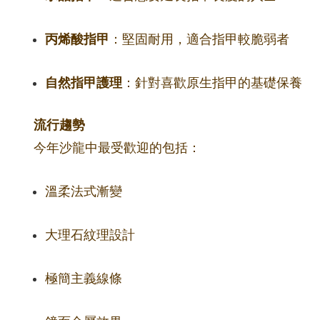
丙烯酸指甲
：堅固耐用，適合指甲較脆弱者
自然指甲護理
：針對喜歡原生指甲的基礎保養
流行趨勢
今年沙龍中最受歡迎的包括：
溫柔法式漸變
大理石紋理設計
極簡主義線條