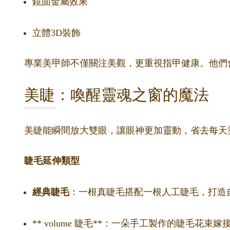
鏡面金屬效果
立體3D裝飾
專業美甲師不僅關注美觀，更重視指甲健康。他們
美睫：喚醒靈魂之窗的魔法
美睫能瞬間放大雙眼，讓眼神更加靈動，省去每天
睫毛延伸類型
經典睫毛
：一根真睫毛搭配一根人工睫毛，打造
** volume 睫毛**：一朵手工製作的睫毛花