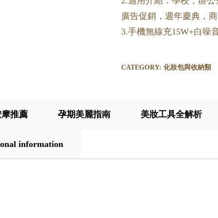
2.適用介紹：學校，辦
廣告促銷，週年慶典，商
3.手機無線充15W+白
CATEGORY:
化妝包與收納類
按摩推薦
孕期美麗指南
美妝工具全解析
onal information