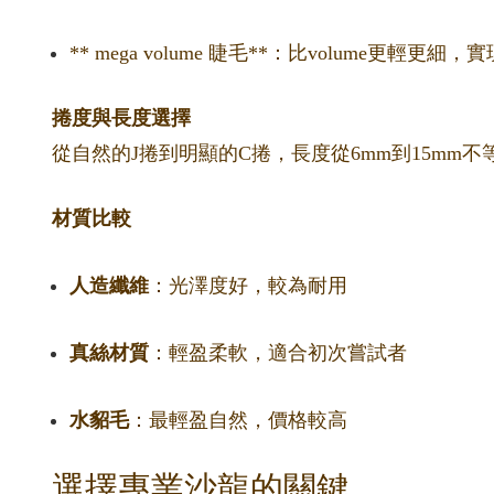
** mega volume 睫毛**：比volume更輕
捲度與長度選擇
從自然的J捲到明顯的C捲，長度從6mm到15m
材質比較
人造纖維
：光澤度好，較為耐用
真絲材質
：輕盈柔軟，適合初次嘗試者
水貂毛
：最輕盈自然，價格較高
選擇專業沙龍的關鍵