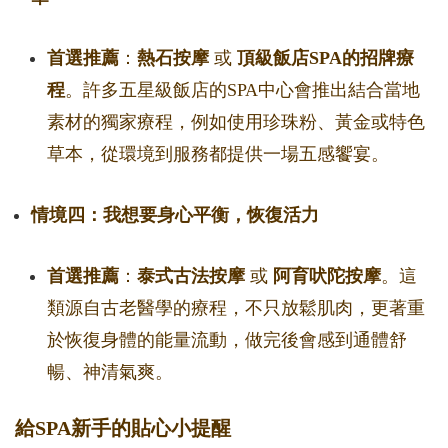
首選推薦
：
熱石按摩
或
頂級飯店SPA的招牌療
程
。許多五星級飯店的SPA中心會推出結合當地
素材的獨家療程，例如使用珍珠粉、黃金或特色
草本，從環境到服務都提供一場五感饗宴。
情境四：我想要身心平衡，恢復活力
首選推薦
：
泰式古法按摩
或
阿育吠陀按摩
。這
類源自古老醫學的療程，不只放鬆肌肉，更著重
於恢復身體的能量流動，做完後會感到通體舒
暢、神清氣爽。
給SPA新手的貼心小提醒