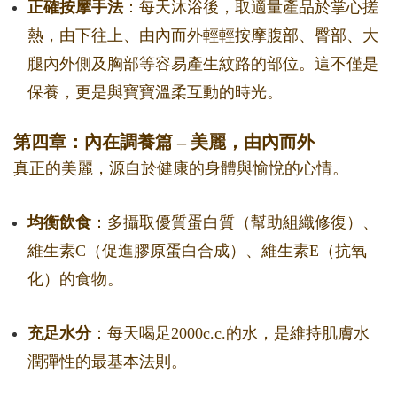
正確按摩手法
：每天沐浴後，取適量產品於掌心搓
熱，由下往上、由內而外輕輕按摩腹部、臀部、大
腿內外側及胸部等容易產生紋路的部位。這不僅是
保養，更是與寶寶溫柔互動的時光。
第四章：內在調養篇 – 美麗，由內而外
真正的美麗，源自於健康的身體與愉悅的心情。
均衡飲食
：多攝取優質蛋白質（幫助組織修復）、
維生素C（促進膠原蛋白合成）、維生素E（抗氧
化）的食物。
充足水分
：每天喝足2000c.c.的水，是維持肌膚水
潤彈性的最基本法則。