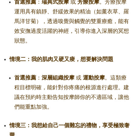
首選推薦
：
瑞典式按摩
或
芳療按摩
。芳療按摩
運用具有鎮靜、舒緩效果的精油（如薰衣草、羅
馬洋甘菊），透過嗅覺與觸覺的雙重療癒，能有
效安撫過度活躍的神經，引導你進入深層的冥想
狀態。
情境二：我的肌肉又硬又痠，想要解決問題
首選推薦
：
深層組織按摩
或
運動按摩
。這類療
程目標明確，能針對你疼痛的根源進行處理。建
議在預約時主動告知按摩師你的不適區域，讓他
們能重點加強。
情境三：我想給自己一個難忘的禮物，享受極致奢
華