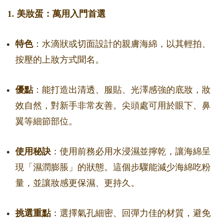
1. 美妝蛋：萬用入門首選
特色
：水滴狀或切面設計的親膚海綿，以其輕拍、
按壓的上妝方式聞名。
優點
：能打造出清透、服貼、光澤感強的底妝，妝
效自然，對新手非常友善。尖頭處可用於眼下、鼻
翼等細節部位。
使用秘訣
：使用前務必用水浸濕並擰乾，讓海綿呈
現「濕潤膨脹」的狀態。這個步驟能減少海綿吃粉
量，並讓妝感更保濕、更持久。
挑選重點
：選擇氣孔細密、回彈力佳的材質，避免