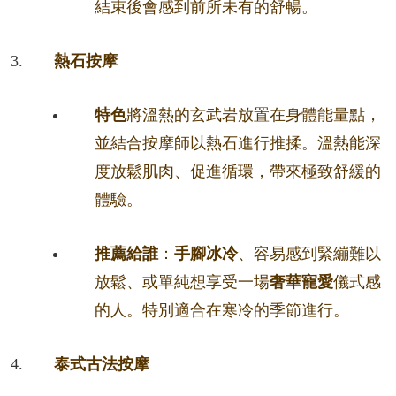
結束後會感到前所未有的舒暢。
熱石按摩
特色
將溫熱的玄武岩放置在身體能量點，
並結合按摩師以熱石進行推揉。溫熱能深
度放鬆肌肉、促進循環，帶來極致舒緩的
體驗。
推薦給誰
：
手腳冰冷
、容易感到緊繃難以
放鬆、或單純想享受一場
奢華寵愛
儀式感
的人。特別適合在寒冷的季節進行。
泰式古法按摩