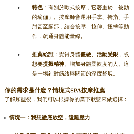
特色
：有別於歐式按摩，它著重於「被動
的瑜伽」。按摩師會運用手掌、拇指、手
肘甚至腳部，結合按壓、拉伸、扭轉等動
作，疏通身體能量線。
推薦給誰
：覺得身體
僵硬、活動受限
，或
想要
提振精神
、增加身體柔軟度的人。這
是一場針對筋絡與關節的深度舒展。
你的需求是什麼？情境式SPA按摩推薦
了解類型後，我們可以根據你的當下狀態來做選擇：
情境一：我想徹底放空，遠離壓力