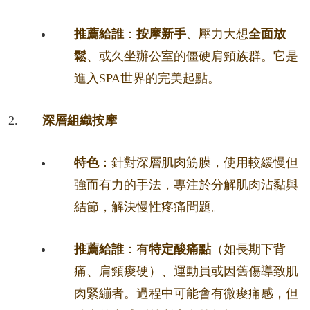
推薦給誰
：
按摩新手
、壓力大想
全面放
鬆
、或久坐辦公室的僵硬肩頸族群。它是
進入SPA世界的完美起點。
深層組織按摩
特色
：針對深層肌肉筋膜，使用較緩慢但
強而有力的手法，專注於分解肌肉沾黏與
結節，解決慢性疼痛問題。
推薦給誰
：有
特定酸痛點
（如長期下背
痛、肩頸痠硬）、運動員或因舊傷導致肌
肉緊繃者。過程中可能會有微痠痛感，但