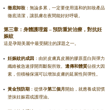
徹底卸妝
：無論多累，一定要使用溫和的卸妝產品
徹底清潔，讓肌膚在夜間能好好呼吸。
第三章：身體護理篇 – 預防重於治療，對抗妊
娠紋
這是孕期美麗中最受關注的課題之一。
妊娠紋的成因
：由於皮膚真皮層的膠原蛋白與彈力
纖維被急速撐開而斷裂所致。
遺傳和體質
佔很大因
素，但積極保濕可以增加皮膚的延展性與彈性。
黃金預防期
：從懷孕
第三個月
開始，就應養成習慣
塗抹妊娠霜或護理油。