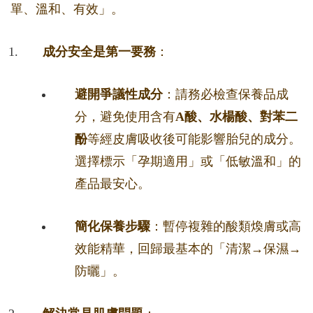
單、溫和、有效」。
成分安全是第一要務
：
避開爭議性成分
：請務必檢查保養品成
分，避免使用含有
A酸、水楊酸、對苯二
酚
等經皮膚吸收後可能影響胎兒的成分。
選擇標示「孕期適用」或「低敏溫和」的
產品最安心。
簡化保養步驟
：暫停複雜的酸類煥膚或高
效能精華，回歸最基本的「清潔→保濕→
防曬」。