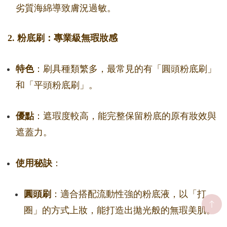
劣質海綿導致膚況過敏。
2. 粉底刷：專業級無瑕妝感
特色
：刷具種類繁多，最常見的有「圓頭粉底刷」
和「平頭粉底刷」。
優點
：遮瑕度較高，能完整保留粉底的原有妝效與
遮蓋力。
使用秘訣
：
圓頭刷
：適合搭配流動性強的粉底液，以「打
圈」的方式上妝，能打造出拋光般的無瑕美肌。