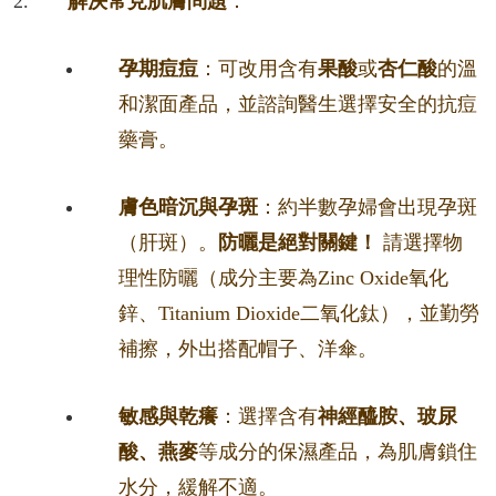
解決常見肌膚問題
：
孕期痘痘
：可改用含有
果酸
或
杏仁酸
的溫
和潔面產品，並諮詢醫生選擇安全的抗痘
藥膏。
膚色暗沉與孕斑
：約半數孕婦會出現孕斑
（肝斑）。
防曬是絕對關鍵！
請選擇物
理性防曬（成分主要為Zinc Oxide氧化
鋅、Titanium Dioxide二氧化鈦），並勤勞
補擦，外出搭配帽子、洋傘。
敏感與乾癢
：選擇含有
神經醯胺、玻尿
酸、燕麥
等成分的保濕產品，為肌膚鎖住
水分，緩解不適。