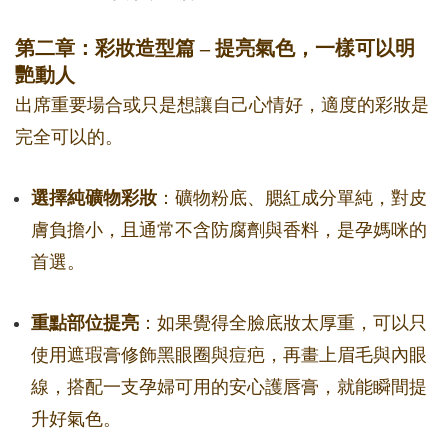
第二章：彩妝造型篇 – 提亮氣色，一樣可以明
艷動人
出席重要場合或只是想讓自己心情好，適度的彩妝是
完全可以的。
選擇純礦物彩妝
：礦物粉底、腮紅成分單純，對皮
膚負擔小，且通常不含防腐劑與香料，是孕媽咪的
首選。
重點部位提亮
：如果覺得全臉底妝太厚重，可以只
使用遮瑕膏修飾黑眼圈與痘疤，再畫上眉毛與內眼
線，搭配一支孕婦可用的安心護唇膏，就能瞬間提
升好氣色。