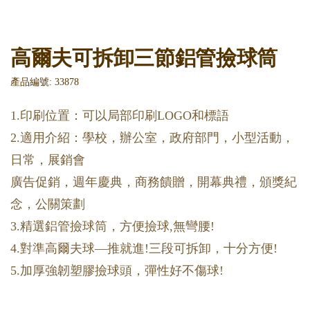
高爾夫可拆卸三節鋁管撿球筒
產品編號: 33878
1.印刷位置：可以局部印刷LOGO和標語
2.適用介紹：學校，辦公室，政府部門，小型活動，
日常，展銷會
廣告促銷，週年慶典，商務饋贈，開幕典禮，頒獎紀
念，公關策劃
3.精選鋁管撿球筒，方便撿球,無彎腰!
4.對準高爾夫球—推就進!三段可拆卸，十分方便!
5.加厚強韌塑膠撿球頭，彈性好不傷球!