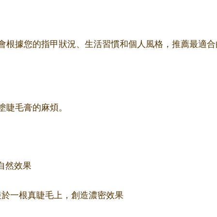
會根據您的指甲狀況、生活習慣和個人風格，推薦最適合
塗睫毛膏的麻煩。
自然效果
束嫁接於一根真睫毛上，創造濃密效果