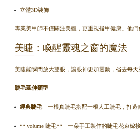
立體3D裝飾
專業美甲師不僅關注美觀，更重視指甲健康。他們
美睫：喚醒靈魂之窗的魔法
美睫能瞬間放大雙眼，讓眼神更加靈動，省去每天
睫毛延伸類型
經典睫毛
：一根真睫毛搭配一根人工睫毛，打造
** volume 睫毛**：一朵手工製作的睫毛花