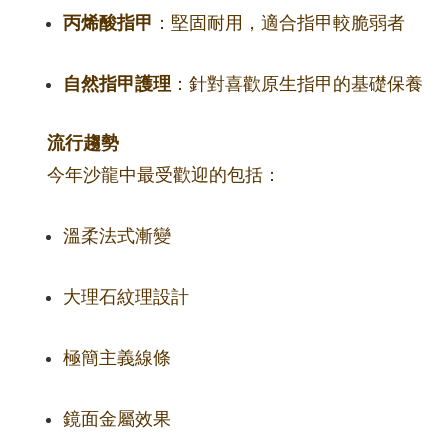
丙烯酸指甲
：堅固耐用，適合指甲較脆弱者
自然指甲護理
：針對喜歡原生指甲的基礎保養
流行趨勢
今年沙龍中最受歡迎的包括：
溫柔法式漸變
大理石紋理設計
極簡主義線條
鏡面金屬效果