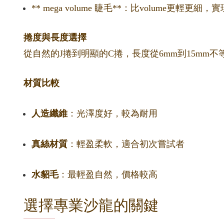
** mega volume 睫毛**：比volume更輕
捲度與長度選擇
從自然的J捲到明顯的C捲，長度從6mm到15m
材質比較
人造纖維
：光澤度好，較為耐用
真絲材質
：輕盈柔軟，適合初次嘗試者
水貂毛
：最輕盈自然，價格較高
選擇專業沙龍的關鍵