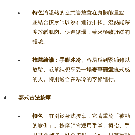
特色
將溫熱的玄武岩放置在身體能量點，
並結合按摩師以熱石進行推揉。溫熱能深
度放鬆肌肉、促進循環，帶來極致舒緩的
體驗。
推薦給誰
：
手腳冰冷
、容易感到緊繃難以
放鬆、或單純想享受一場
奢華寵愛
儀式感
的人。特別適合在寒冷的季節進行。
泰式古法按摩
特色
：有別於歐式按摩，它著重於「被動
的瑜伽」。按摩師會運用手掌、拇指、手