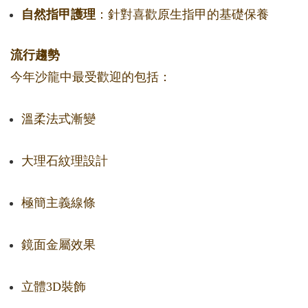
自然指甲護理
：針對喜歡原生指甲的基礎保養
流行趨勢
今年沙龍中最受歡迎的包括：
溫柔法式漸變
大理石紋理設計
極簡主義線條
鏡面金屬效果
立體3D裝飾