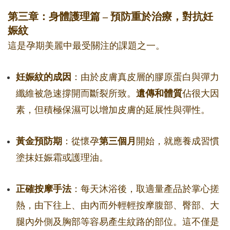
第三章：身體護理篇 – 預防重於治療，對抗妊
娠紋
這是孕期美麗中最受關注的課題之一。
妊娠紋的成因
：由於皮膚真皮層的膠原蛋白與彈力
纖維被急速撐開而斷裂所致。
遺傳和體質
佔很大因
素，但積極保濕可以增加皮膚的延展性與彈性。
黃金預防期
：從懷孕
第三個月
開始，就應養成習慣
塗抹妊娠霜或護理油。
正確按摩手法
：每天沐浴後，取適量產品於掌心搓
熱，由下往上、由內而外輕輕按摩腹部、臀部、大
腿內外側及胸部等容易產生紋路的部位。這不僅是