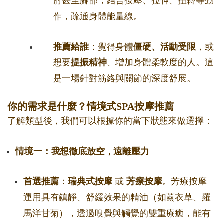
肘甚至腳部，結合按壓、拉伸、扭轉等動
作，疏通身體能量線。
推薦給誰
：覺得身體
僵硬、活動受限
，或
想要
提振精神
、增加身體柔軟度的人。這
是一場針對筋絡與關節的深度舒展。
你的需求是什麼？情境式SPA按摩推薦
了解類型後，我們可以根據你的當下狀態來做選擇：
情境一：我想徹底放空，遠離壓力
首選推薦
：
瑞典式按摩
或
芳療按摩
。芳療按摩
運用具有鎮靜、舒緩效果的精油（如薰衣草、羅
馬洋甘菊），透過嗅覺與觸覺的雙重療癒，能有