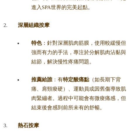
進入SPA世界的完美起點。
深層組織按摩
特色
：針對深層肌肉筋膜，使用較緩慢但
強而有力的手法，專注於分解肌肉沾黏與
結節，解決慢性疼痛問題。
推薦給誰
：有
特定酸痛點
（如長期下背
痛、肩頸痠硬）、運動員或因舊傷導致肌
肉緊繃者。過程中可能會有微痠痛感，但
結束後會感到前所未有的舒暢。
熱石按摩