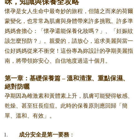
咪，知識與保養全攻略
懷孕是女人生命中最奇妙的旅程，但隨之而來的荷爾
蒙變化，也常常為肌膚與身體帶來許多挑戰。許多準
媽媽會擔心：「懷孕還能保養化妝嗎？」、「妊娠紋
該怎麼預防？」。親愛的，請放心，追求美麗與當一
位好媽媽從來不衝突！這份專為妳設計的孕期美麗指
南，將帶領妳安心、自信地度過這十個月。
第一章：基礎保養篇 – 溫和清潔、重點保濕、
絕對防曬
孕期因為雌激素和黃體素上升，肌膚可能變得敏感、
乾燥、甚至狂長痘痘。此時的保養原則應回歸「簡
單、溫和、有效」。
成分安全是第一要務
：