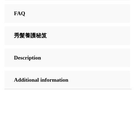
FAQ
秀髮養護秘笈
Description
Additional information