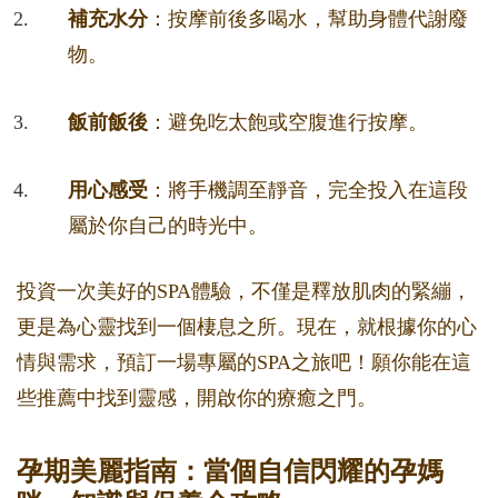
補充水分
：按摩前後多喝水，幫助身體代謝廢
物。
飯前飯後
：避免吃太飽或空腹進行按摩。
用心感受
：將手機調至靜音，完全投入在這段
屬於你自己的時光中。
投資一次美好的SPA體驗，不僅是釋放肌肉的緊繃，
更是為心靈找到一個棲息之所。現在，就根據你的心
情與需求，預訂一場專屬的SPA之旅吧！願你能在這
些推薦中找到靈感，開啟你的療癒之門。
孕期美麗指南：當個自信閃耀的孕媽