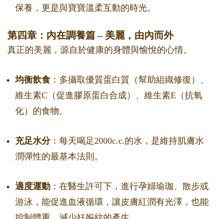
保養，更是與寶寶溫柔互動的時光。
第四章：內在調養篇 – 美麗，由內而外
真正的美麗，源自於健康的身體與愉悅的心情。
均衡飲食
：多攝取優質蛋白質（幫助組織修復）、
維生素C（促進膠原蛋白合成）、維生素E（抗氧
化）的食物。
充足水分
：每天喝足2000c.c.的水，是維持肌膚水
潤彈性的最基本法則。
適度運動
：在醫生許可下，進行孕婦瑜珈、散步或
游泳，能促進血液循環，讓皮膚紅潤有光澤，也能
控制體重，減少妊娠紋的產生。