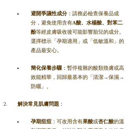
避開爭議性成分
：請務必檢查保養品成
分，避免使用含有
A酸、水楊酸、對苯二
酚
等經皮膚吸收後可能影響胎兒的成分。
選擇標示「孕期適用」或「低敏溫和」的
產品最安心。
簡化保養步驟
：暫停複雜的酸類煥膚或高
效能精華，回歸最基本的「清潔→保濕→
防曬」。
解決常見肌膚問題
：
孕期痘痘
：可改用含有
果酸
或
杏仁酸
的溫