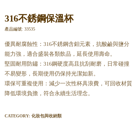
316不銹鋼保溫杯
產品編號: 33535
優異耐腐蝕性：316不銹鋼含鉬元素，抗酸鹼與鹽分
能力強，適合盛裝各類飲品，延長使用壽命。
堅固耐用防鏽：316鋼硬度高且抗刮耐磨，日常碰撞
不易變形，長期使用仍保持光潔如新。
環保可重複使用：減少一次性杯具浪費，可回收材質
降低環境負擔，符合永續生活理念。
CATEGORY:
化妝包與收納類