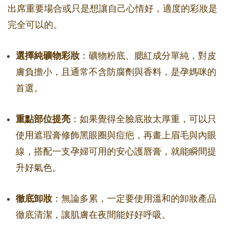
出席重要場合或只是想讓自己心情好，適度的彩妝是
完全可以的。
選擇純礦物彩妝
：礦物粉底、腮紅成分單純，對皮
膚負擔小，且通常不含防腐劑與香料，是孕媽咪的
首選。
重點部位提亮
：如果覺得全臉底妝太厚重，可以只
使用遮瑕膏修飾黑眼圈與痘疤，再畫上眉毛與內眼
線，搭配一支孕婦可用的安心護唇膏，就能瞬間提
升好氣色。
徹底卸妝
：無論多累，一定要使用溫和的卸妝產品
徹底清潔，讓肌膚在夜間能好好呼吸。