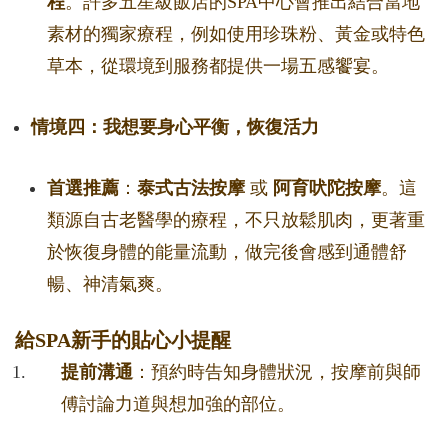
程
。許多五星級飯店的SPA中心會推出結合當地
素材的獨家療程，例如使用珍珠粉、黃金或特色
草本，從環境到服務都提供一場五感饗宴。
情境四：我想要身心平衡，恢復活力
首選推薦
：
泰式古法按摩
或
阿育吠陀按摩
。這
類源自古老醫學的療程，不只放鬆肌肉，更著重
於恢復身體的能量流動，做完後會感到通體舒
暢、神清氣爽。
給SPA新手的貼心小提醒
提前溝通
：預約時告知身體狀況，按摩前與師
傅討論力道與想加強的部位。