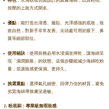
特色
：水滴狀或切面設計的親膚海綿，以其輕拍、
按壓的上妝方式聞名。
優點
：能打造出清透、服貼、光澤感強的底妝，妝
效自然，對新手非常友善。尖頭處可用於眼下、鼻
翼等細節部位。
使用秘訣
：使用前務必用水浸濕並擰乾，讓海綿呈
現「濕潤膨脹」的狀態。這個步驟能減少海綿吃粉
量，並讓妝感更保濕、更持久。
挑選重點
：選擇氣孔細密、回彈力佳的材質，避免
劣質海綿導致膚況過敏。
2. 粉底刷：專業級無瑕妝感