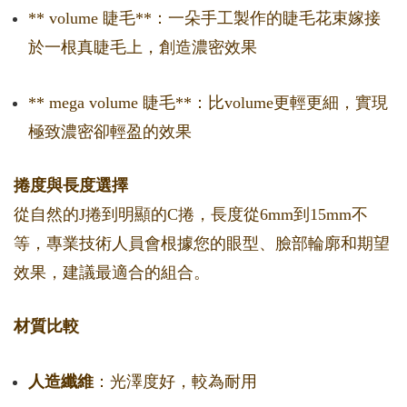
** volume 睫毛**：一朵手工製作的睫毛花束嫁接
於一根真睫毛上，創造濃密效果
** mega volume 睫毛**：比volume更輕更細，實現
極致濃密卻輕盈的效果
捲度與長度選擇
從自然的J捲到明顯的C捲，長度從6mm到15mm不
等，專業技術人員會根據您的眼型、臉部輪廓和期望
效果，建議最適合的組合。
材質比較
人造纖維
：光澤度好，較為耐用