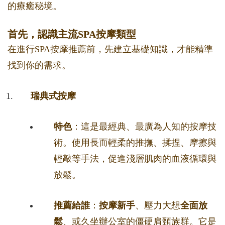
的療癒秘境。
首先，認識主流SPA按摩類型
在進行SPA按摩推薦前，先建立基礎知識，才能精準
找到你的需求。
瑞典式按摩
特色
：這是最經典、最廣為人知的按摩技
術。使用長而輕柔的推撫、揉捏、摩擦與
輕敲等手法，促進淺層肌肉的血液循環與
放鬆。
推薦給誰
：
按摩新手
、壓力大想
全面放
鬆
、或久坐辦公室的僵硬肩頸族群。它是