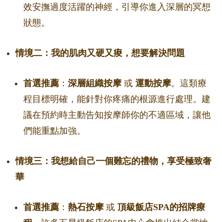
效安撫過度活躍的神經，引導你進入深層的冥想
狀態。
情境二：我的肌肉又硬又痠，想要解決問題
首選推薦
：
深層組織按摩
或
運動按摩
。這類療
程目標明確，能針對你疼痛的根源進行處理。建
議在預約時主動告知按摩師你的不適區域，讓他
們能重點加強。
情境三：我想給自己一個難忘的禮物，享受極致奢
華
首選推薦
：
熱石按摩
或
頂級飯店SPA的招牌療