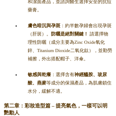
和潔面產品，並諮詢醫生選擇安全的抗痘
藥膏。
膚色暗沉與孕斑
：約半數孕婦會出現孕斑
（肝斑）。
防曬是絕對關鍵！
請選擇物
理性防曬（成分主要為Zinc Oxide氧化
鋅、Titanium Dioxide二氧化鈦），並勤勞
補擦，外出搭配帽子、洋傘。
敏感與乾癢
：選擇含有
神經醯胺、玻尿
酸、燕麥
等成分的保濕產品，為肌膚鎖住
水分，緩解不適。
第二章：彩妝造型篇 – 提亮氣色，一樣可以明
艷動人