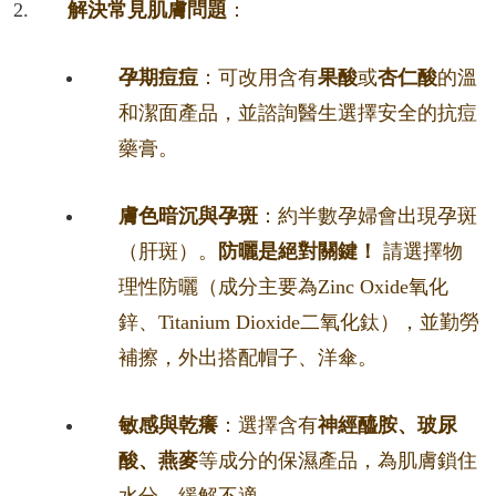
解決常見肌膚問題
：
孕期痘痘
：可改用含有
果酸
或
杏仁酸
的溫
和潔面產品，並諮詢醫生選擇安全的抗痘
藥膏。
膚色暗沉與孕斑
：約半數孕婦會出現孕斑
（肝斑）。
防曬是絕對關鍵！
請選擇物
理性防曬（成分主要為Zinc Oxide氧化
鋅、Titanium Dioxide二氧化鈦），並勤勞
補擦，外出搭配帽子、洋傘。
敏感與乾癢
：選擇含有
神經醯胺、玻尿
酸、燕麥
等成分的保濕產品，為肌膚鎖住