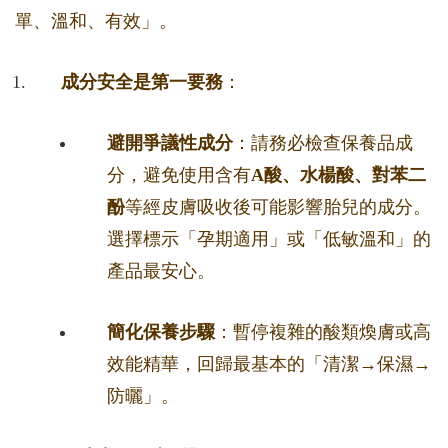
單、溫和、有效」。
成分安全是第一要務
：
避開爭議性成分
：請務必檢查保養品成
分，避免使用含有
A酸、水楊酸、對苯二
酚
等經皮膚吸收後可能影響胎兒的成分。
選擇標示「孕期適用」或「低敏溫和」的
產品最安心。
簡化保養步驟
：暫停複雜的酸類煥膚或高
效能精華，回歸最基本的「清潔→保濕→
防曬」。