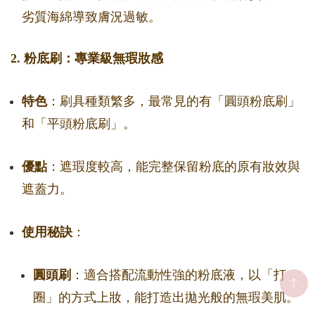
劣質海綿導致膚況過敏。
2. 粉底刷：專業級無瑕妝感
特色
：刷具種類繁多，最常見的有「圓頭粉底刷」
和「平頭粉底刷」。
優點
：遮瑕度較高，能完整保留粉底的原有妝效與
遮蓋力。
使用秘訣
：
圓頭刷
：適合搭配流動性強的粉底液，以「打
圈」的方式上妝，能打造出拋光般的無瑕美肌。