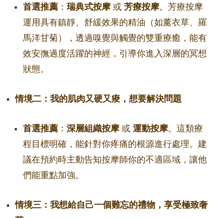
首選推薦
：
瑞典式按摩
或
芳療按摩
。芳療按摩
運用具有鎮靜、舒緩效果的精油（如薰衣草、羅
馬洋甘菊），透過嗅覺與觸覺的雙重療癒，能有
效安撫過度活躍的神經，引導你進入深層的冥想
狀態。
情境二：我的肌肉又硬又痠，想要解決問題
首選推薦
：
深層組織按摩
或
運動按摩
。這類療
程目標明確，能針對你疼痛的根源進行處理。建
議在預約時主動告知按摩師你的不適區域，讓他
們能重點加強。
情境三：我想給自己一個難忘的禮物，享受極致奢