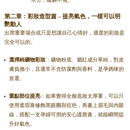
水分，緩解不適。
第二章：彩妝造型篇 – 提亮氣色，一樣可以明
艷動人
出席重要場合或只是想讓自己心情好，適度的彩妝是
完全可以的。
選擇純礦物彩妝
：礦物粉底、腮紅成分單純，對皮
膚負擔小，且通常不含防腐劑與香料，是孕媽咪的
首選。
重點部位提亮
：如果覺得全臉底妝太厚重，可以只
使用遮瑕膏修飾黑眼圈與痘疤，再畫上眉毛與內眼
線，搭配一支孕婦可用的安心護唇膏，就能瞬間提
升好氣色。