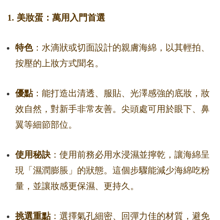
1. 美妝蛋：萬用入門首選
特色
：水滴狀或切面設計的親膚海綿，以其輕拍、
按壓的上妝方式聞名。
優點
：能打造出清透、服貼、光澤感強的底妝，妝
效自然，對新手非常友善。尖頭處可用於眼下、鼻
翼等細節部位。
使用秘訣
：使用前務必用水浸濕並擰乾，讓海綿呈
現「濕潤膨脹」的狀態。這個步驟能減少海綿吃粉
量，並讓妝感更保濕、更持久。
挑選重點
：選擇氣孔細密、回彈力佳的材質，避免