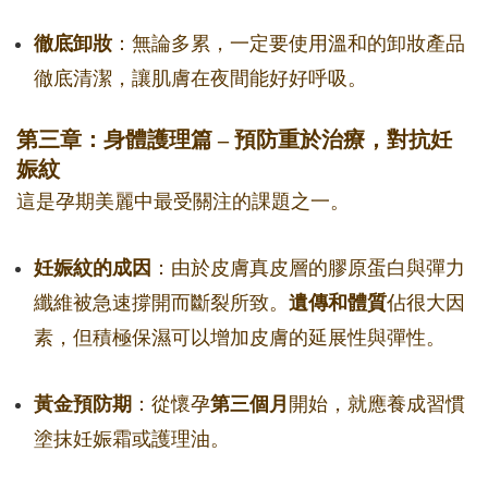
徹底卸妝
：無論多累，一定要使用溫和的卸妝產品
徹底清潔，讓肌膚在夜間能好好呼吸。
第三章：身體護理篇 – 預防重於治療，對抗妊
娠紋
這是孕期美麗中最受關注的課題之一。
妊娠紋的成因
：由於皮膚真皮層的膠原蛋白與彈力
纖維被急速撐開而斷裂所致。
遺傳和體質
佔很大因
素，但積極保濕可以增加皮膚的延展性與彈性。
黃金預防期
：從懷孕
第三個月
開始，就應養成習慣
塗抹妊娠霜或護理油。