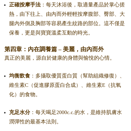
正確按摩手法
：每天沐浴後，取適量產品於掌心搓
熱，由下往上、由內而外輕輕按摩腹部、臀部、大
腿內外側及胸部等容易產生紋路的部位。這不僅是
保養，更是與寶寶溫柔互動的時光。
第四章：內在調養篇 – 美麗，由內而外
真正的美麗，源自於健康的身體與愉悅的心情。
均衡飲食
：多攝取優質蛋白質（幫助組織修復）、
維生素C（促進膠原蛋白合成）、維生素E（抗氧
化）的食物。
充足水分
：每天喝足2000c.c.的水，是維持肌膚水
潤彈性的最基本法則。