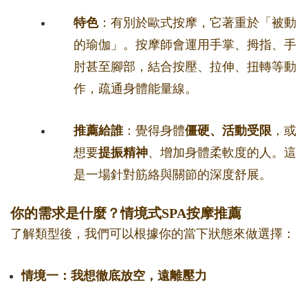
特色
：有別於歐式按摩，它著重於「被動
的瑜伽」。按摩師會運用手掌、拇指、手
肘甚至腳部，結合按壓、拉伸、扭轉等動
作，疏通身體能量線。
推薦給誰
：覺得身體
僵硬、活動受限
，或
想要
提振精神
、增加身體柔軟度的人。這
是一場針對筋絡與關節的深度舒展。
你的需求是什麼？情境式SPA按摩推薦
了解類型後，我們可以根據你的當下狀態來做選擇：
情境一：我想徹底放空，遠離壓力