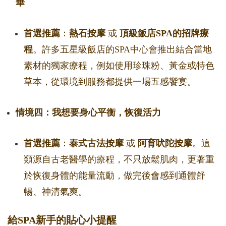
華
首選推薦
：
熱石按摩
或
頂級飯店SPA的招牌療
程
。許多五星級飯店的SPA中心會推出結合當地
素材的獨家療程，例如使用珍珠粉、黃金或特色
草本，從環境到服務都提供一場五感饗宴。
情境四：我想要身心平衡，恢復活力
首選推薦
：
泰式古法按摩
或
阿育吠陀按摩
。這
類源自古老醫學的療程，不只放鬆肌肉，更著重
於恢復身體的能量流動，做完後會感到通體舒
暢、神清氣爽。
給SPA新手的貼心小提醒