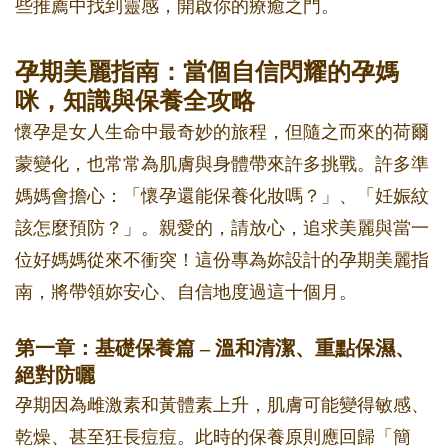
些推薦中找到靈感，開啟你的療癒之門。
孕期美麗指南：當個自信閃耀的孕媽
咪，知識與保養全攻略
懷孕是女人生命中最奇妙的旅程，但隨之而來的荷爾
蒙變化，也常常為肌膚與身體帶來許多挑戰。許多準
媽媽會擔心：「懷孕還能保養化妝嗎？」、「妊娠紋
該怎麼預防？」。親愛的，請放心，追求美麗與當一
位好媽媽從來不衝突！這份專為妳設計的孕期美麗指
南，將帶領妳安心、自信地度過這十個月。
第一章：基礎保養篇 – 溫和清潔、重點保濕、
絕對防曬
孕期因為雌激素和黃體素上升，肌膚可能變得敏感、
乾燥、甚至狂長痘痘。此時的保養原則應回歸「簡