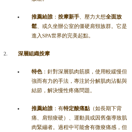
推薦給誰
：
按摩新手
、壓力大想
全面放
鬆
、或久坐辦公室的僵硬肩頸族群。它是
進入SPA世界的完美起點。
深層組織按摩
特色
：針對深層肌肉筋膜，使用較緩慢但
強而有力的手法，專注於分解肌肉沾黏與
結節，解決慢性疼痛問題。
推薦給誰
：有
特定酸痛點
（如長期下背
痛、肩頸痠硬）、運動員或因舊傷導致肌
肉緊繃者。過程中可能會有微痠痛感，但