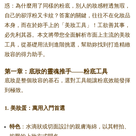
惑：為什麼用了同樣的粉底，別人的妝感輕透無瑕，
自己的卻浮粉又卡紋？答案的關鍵，往往不在化妝品
本身，而在於妳手上的「美妝工具」！工欲善其事，
必先利其器。本文將帶您全面解析市面上主流的美妝
工具，從基礎用法到進階挑選，幫助妳找到打造精緻
妝容的得力助手。
第一章：底妝的靈魂推手——粉底工具
底妝是整個妝容的基石，選對工具能讓粉底效能發揮
到極致。
1. 美妝蛋：萬用入門首選
特色
：水滴狀或切面設計的親膚海綿，以其輕拍、