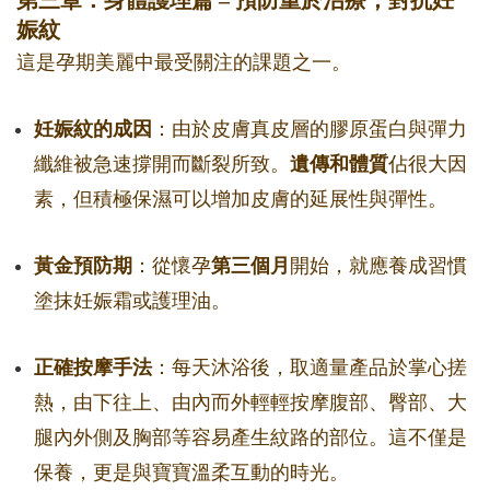
第三章：身體護理篇 – 預防重於治療，對抗妊
娠紋
這是孕期美麗中最受關注的課題之一。
妊娠紋的成因
：由於皮膚真皮層的膠原蛋白與彈力
纖維被急速撐開而斷裂所致。
遺傳和體質
佔很大因
素，但積極保濕可以增加皮膚的延展性與彈性。
黃金預防期
：從懷孕
第三個月
開始，就應養成習慣
塗抹妊娠霜或護理油。
正確按摩手法
：每天沐浴後，取適量產品於掌心搓
熱，由下往上、由內而外輕輕按摩腹部、臀部、大
腿內外側及胸部等容易產生紋路的部位。這不僅是
保養，更是與寶寶溫柔互動的時光。