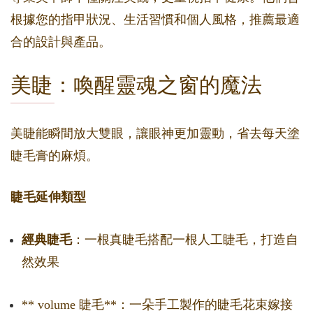
根據您的指甲狀況、生活習慣和個人風格，推薦最適
合的設計與產品。
美睫：喚醒靈魂之窗的魔法
美睫能瞬間放大雙眼，讓眼神更加靈動，省去每天塗
睫毛膏的麻煩。
睫毛延伸類型
經典睫毛
：一根真睫毛搭配一根人工睫毛，打造自
然效果
** volume 睫毛**：一朵手工製作的睫毛花束嫁接