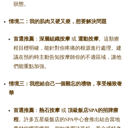
狀態。
情境二：我的肌肉又硬又痠，想要解決問題
首選推薦
：
深層組織按摩
或
運動按摩
。這類療
程目標明確，能針對你疼痛的根源進行處理。建
議在預約時主動告知按摩師你的不適區域，讓他
們能重點加強。
情境三：我想給自己一個難忘的禮物，享受極致奢
華
首選推薦
：
熱石按摩
或
頂級飯店SPA的招牌療
程
。許多五星級飯店的SPA中心會推出結合當地