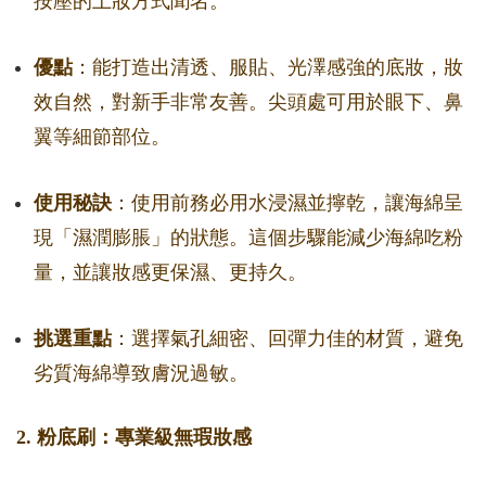
按壓的上妝方式聞名。
優點
：能打造出清透、服貼、光澤感強的底妝，妝
效自然，對新手非常友善。尖頭處可用於眼下、鼻
翼等細節部位。
使用秘訣
：使用前務必用水浸濕並擰乾，讓海綿呈
現「濕潤膨脹」的狀態。這個步驟能減少海綿吃粉
量，並讓妝感更保濕、更持久。
挑選重點
：選擇氣孔細密、回彈力佳的材質，避免
劣質海綿導致膚況過敏。
2. 粉底刷：專業級無瑕妝感