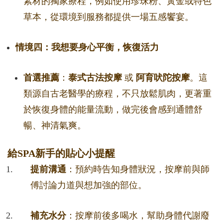
素材的獨家療程，例如使用珍珠粉、黃金或特色
草本，從環境到服務都提供一場五感饗宴。
情境四：我想要身心平衡，恢復活力
首選推薦
：
泰式古法按摩
或
阿育吠陀按摩
。這
類源自古老醫學的療程，不只放鬆肌肉，更著重
於恢復身體的能量流動，做完後會感到通體舒
暢、神清氣爽。
給SPA新手的貼心小提醒
提前溝通
：預約時告知身體狀況，按摩前與師
傅討論力道與想加強的部位。
補充水分
：按摩前後多喝水，幫助身體代謝廢