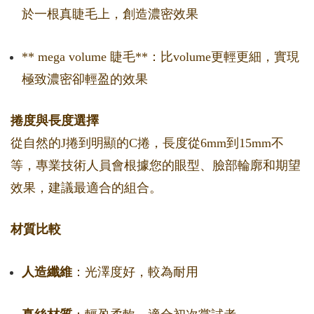
於一根真睫毛上，創造濃密效果
** mega volume 睫毛**：比volume更輕更細，實現
極致濃密卻輕盈的效果
捲度與長度選擇
從自然的J捲到明顯的C捲，長度從6mm到15mm不
等，專業技術人員會根據您的眼型、臉部輪廓和期望
效果，建議最適合的組合。
材質比較
人造纖維
：光澤度好，較為耐用