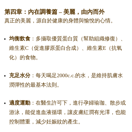
第四章：內在調養篇 – 美麗，由內而外
真正的美麗，源自於健康的身體與愉悅的心情。
均衡飲食
：多攝取優質蛋白質（幫助組織修復）、
維生素C（促進膠原蛋白合成）、維生素E（抗氧
化）的食物。
充足水分
：每天喝足2000c.c.的水，是維持肌膚水
潤彈性的最基本法則。
適度運動
：在醫生許可下，進行孕婦瑜珈、散步或
游泳，能促進血液循環，讓皮膚紅潤有光澤，也能
控制體重，減少妊娠紋的產生。