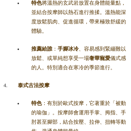
特色
將溫熱的玄武岩放置在身體能量點，
並結合按摩師以熱石進行推揉。溫熱能深
度放鬆肌肉、促進循環，帶來極致舒緩的
體驗。
推薦給誰
：
手腳冰冷
、容易感到緊繃難以
放鬆、或單純想享受一場
奢華寵愛
儀式感
的人。特別適合在寒冷的季節進行。
泰式古法按摩
特色
：有別於歐式按摩，它著重於「被動
的瑜伽」。按摩師會運用手掌、拇指、手
肘甚至腳部，結合按壓、拉伸、扭轉等動