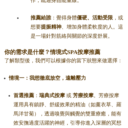
作，疏通身體能量線。
推薦給誰
：覺得身體
僵硬、活動受限
，或
想要
提振精神
、增加身體柔軟度的人。這
是一場針對筋絡與關節的深度舒展。
你的需求是什麼？情境式SPA按摩推薦
了解類型後，我們可以根據你的當下狀態來做選擇：
情境一：我想徹底放空，遠離壓力
首選推薦
：
瑞典式按摩
或
芳療按摩
。芳療按摩
運用具有鎮靜、舒緩效果的精油（如薰衣草、羅
馬洋甘菊），透過嗅覺與觸覺的雙重療癒，能有
效安撫過度活躍的神經，引導你進入深層的冥想