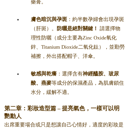
藥膏。
膚色暗沉與孕斑
：約半數孕婦會出現孕斑
（肝斑）。
防曬是絕對關鍵！
請選擇物
理性防曬（成分主要為Zinc Oxide氧化
鋅、Titanium Dioxide二氧化鈦），並勤勞
補擦，外出搭配帽子、洋傘。
敏感與乾癢
：選擇含有
神經醯胺、玻尿
酸、燕麥
等成分的保濕產品，為肌膚鎖住
水分，緩解不適。
第二章：彩妝造型篇 – 提亮氣色，一樣可以明
艷動人
出席重要場合或只是想讓自己心情好，適度的彩妝是