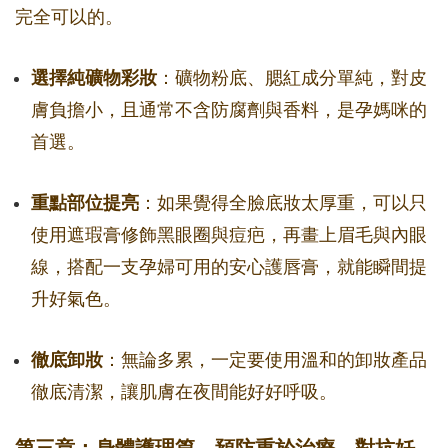
完全可以的。
選擇純礦物彩妝
：礦物粉底、腮紅成分單純，對皮
膚負擔小，且通常不含防腐劑與香料，是孕媽咪的
首選。
重點部位提亮
：如果覺得全臉底妝太厚重，可以只
使用遮瑕膏修飾黑眼圈與痘疤，再畫上眉毛與內眼
線，搭配一支孕婦可用的安心護唇膏，就能瞬間提
升好氣色。
徹底卸妝
：無論多累，一定要使用溫和的卸妝產品
徹底清潔，讓肌膚在夜間能好好呼吸。