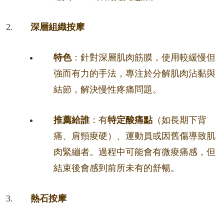
深層組織按摩
特色
：針對深層肌肉筋膜，使用較緩慢但
強而有力的手法，專注於分解肌肉沾黏與
結節，解決慢性疼痛問題。
推薦給誰
：有
特定酸痛點
（如長期下背
痛、肩頸痠硬）、運動員或因舊傷導致肌
肉緊繃者。過程中可能會有微痠痛感，但
結束後會感到前所未有的舒暢。
熱石按摩