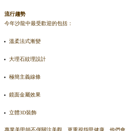
流行趨勢
今年沙龍中最受歡迎的包括：
溫柔法式漸變
大理石紋理設計
極簡主義線條
鏡面金屬效果
立體3D裝飾
專業美甲師不僅關注美觀，更重視指甲健康。他們會