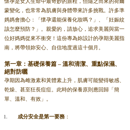
懷孕是女人生命中最奇妙的旅程，但隨之而來的荷爾
蒙變化，也常常為肌膚與身體帶來許多挑戰。許多準
媽媽會擔心：「懷孕還能保養化妝嗎？」、「妊娠紋
該怎麼預防？」。親愛的，請放心，追求美麗與當一
位好媽媽從來不衝突！這份專為妳設計的孕期美麗指
南，將帶領妳安心、自信地度過這十個月。
第一章：基礎保養篇 – 溫和清潔、重點保濕、
絕對防曬
孕期因為雌激素和黃體素上升，肌膚可能變得敏感、
乾燥、甚至狂長痘痘。此時的保養原則應回歸「簡
單、溫和、有效」。
成分安全是第一要務
：