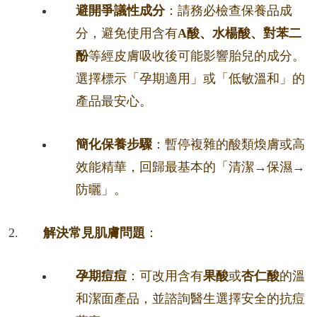
避開爭議性成分
：請務必檢查保養品成
分，避免使用含有
A酸、水楊酸、對苯二
酚
等經皮膚吸收後可能影響胎兒的成分。
選擇標示「孕期適用」或「低敏溫和」的
產品最安心。
簡化保養步驟
：暫停複雜的酸類煥膚或高
效能精華，回歸最基本的「清潔→保濕→
防曬」。
解決常見肌膚問題
：
孕期痘痘
：可改用含有
果酸
或
杏仁酸
的溫
和潔面產品，並諮詢醫生選擇安全的抗痘