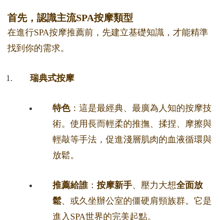
首先，認識主流SPA按摩類型
在進行SPA按摩推薦前，先建立基礎知識，才能精準
找到你的需求。
瑞典式按摩
特色
：這是最經典、最廣為人知的按摩技
術。使用長而輕柔的推撫、揉捏、摩擦與
輕敲等手法，促進淺層肌肉的血液循環與
放鬆。
推薦給誰
：
按摩新手
、壓力大想
全面放
鬆
、或久坐辦公室的僵硬肩頸族群。它是
進入SPA世界的完美起點。