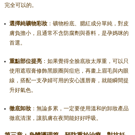
完全可以的。
選擇純礦物彩妝
：礦物粉底、腮紅成分單純，對皮
膚負擔小，且通常不含防腐劑與香料，是孕媽咪的
首選。
重點部位提亮
：如果覺得全臉底妝太厚重，可以只
使用遮瑕膏修飾黑眼圈與痘疤，再畫上眉毛與內眼
線，搭配一支孕婦可用的安心護唇膏，就能瞬間提
升好氣色。
徹底卸妝
：無論多累，一定要使用溫和的卸妝產品
徹底清潔，讓肌膚在夜間能好好呼吸。