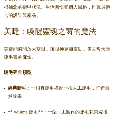
根據您的指甲狀況、生活習慣和個人風格，推薦最適
合的設計與產品。
美睫：喚醒靈魂之窗的魔法
美睫能瞬間放大雙眼，讓眼神更加靈動，省去每天塗
睫毛膏的麻煩。
睫毛延伸類型
經典睫毛
：一根真睫毛搭配一根人工睫毛，打造自
然效果
** volume 睫毛**：一朵手工製作的睫毛花束嫁接