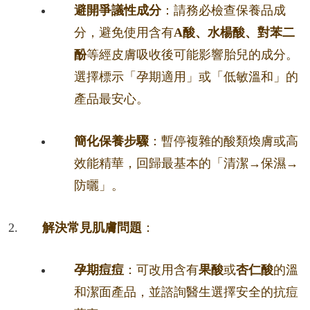
避開爭議性成分
：請務必檢查保養品成
分，避免使用含有
A酸、水楊酸、對苯二
酚
等經皮膚吸收後可能影響胎兒的成分。
選擇標示「孕期適用」或「低敏溫和」的
產品最安心。
簡化保養步驟
：暫停複雜的酸類煥膚或高
效能精華，回歸最基本的「清潔→保濕→
防曬」。
解決常見肌膚問題
：
孕期痘痘
：可改用含有
果酸
或
杏仁酸
的溫
和潔面產品，並諮詢醫生選擇安全的抗痘