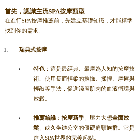
首先，認識主流SPA按摩類型
在進行SPA按摩推薦前，先建立基礎知識，才能精準
找到你的需求。
瑞典式按摩
特色
：這是最經典、最廣為人知的按摩技
術。使用長而輕柔的推撫、揉捏、摩擦與
輕敲等手法，促進淺層肌肉的血液循環與
放鬆。
推薦給誰
：
按摩新手
、壓力大想
全面放
鬆
、或久坐辦公室的僵硬肩頸族群。它是
進入SPA世界的完美起點。