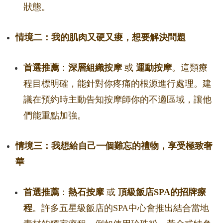
狀態。
情境二：我的肌肉又硬又痠，想要解決問題
首選推薦
：
深層組織按摩
或
運動按摩
。這類療
程目標明確，能針對你疼痛的根源進行處理。建
議在預約時主動告知按摩師你的不適區域，讓他
們能重點加強。
情境三：我想給自己一個難忘的禮物，享受極致奢
華
首選推薦
：
熱石按摩
或
頂級飯店SPA的招牌療
程
。許多五星級飯店的SPA中心會推出結合當地