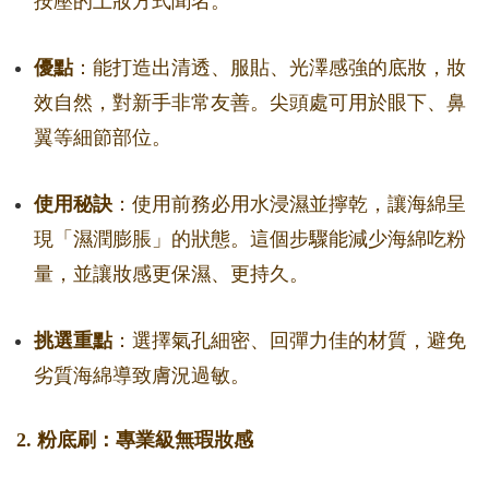
按壓的上妝方式聞名。
優點
：能打造出清透、服貼、光澤感強的底妝，妝
效自然，對新手非常友善。尖頭處可用於眼下、鼻
翼等細節部位。
使用秘訣
：使用前務必用水浸濕並擰乾，讓海綿呈
現「濕潤膨脹」的狀態。這個步驟能減少海綿吃粉
量，並讓妝感更保濕、更持久。
挑選重點
：選擇氣孔細密、回彈力佳的材質，避免
劣質海綿導致膚況過敏。
2. 粉底刷：專業級無瑕妝感