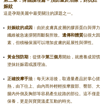
第三章：身體護理篇 – 預防重於治療，對抗妊
娠紋
這是孕期美麗中最受關注的課題之一。
妊娠紋的成因
：由於皮膚真皮層的膠原蛋白與彈力
纖維被急速撐開而斷裂所致。
遺傳和體質
佔很大因
素，但積極保濕可以增加皮膚的延展性與彈性。
黃金預防期
：從懷孕
第三個月
開始，就應養成習慣
塗抹妊娠霜或護理油。
正確按摩手法
：每天沐浴後，取適量產品於掌心搓
熱，由下往上、由內而外輕輕按摩腹部、臀部、大
腿內外側及胸部等容易產生紋路的部位。這不僅是
保養，更是與寶寶溫柔互動的時光。