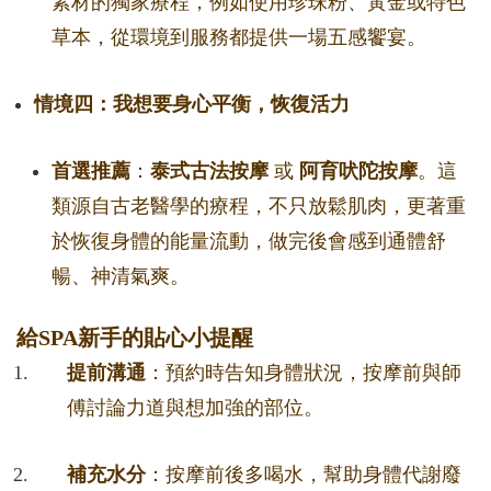
素材的獨家療程，例如使用珍珠粉、黃金或特色
草本，從環境到服務都提供一場五感饗宴。
情境四：我想要身心平衡，恢復活力
首選推薦
：
泰式古法按摩
或
阿育吠陀按摩
。這
類源自古老醫學的療程，不只放鬆肌肉，更著重
於恢復身體的能量流動，做完後會感到通體舒
暢、神清氣爽。
給SPA新手的貼心小提醒
提前溝通
：預約時告知身體狀況，按摩前與師
傅討論力道與想加強的部位。
補充水分
：按摩前後多喝水，幫助身體代謝廢