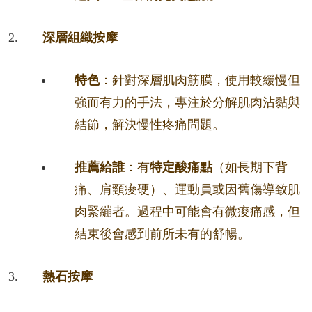
深層組織按摩
特色
：針對深層肌肉筋膜，使用較緩慢但
強而有力的手法，專注於分解肌肉沾黏與
結節，解決慢性疼痛問題。
推薦給誰
：有
特定酸痛點
（如長期下背
痛、肩頸痠硬）、運動員或因舊傷導致肌
肉緊繃者。過程中可能會有微痠痛感，但
結束後會感到前所未有的舒暢。
熱石按摩