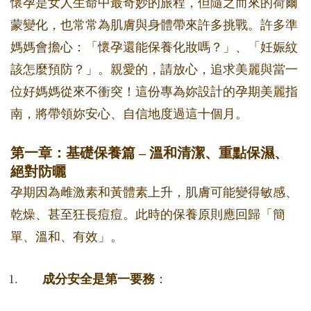
懷孕是女人生命中最奇妙的旅程，但隨之而來的荷爾
蒙變化，也常常為肌膚與身體帶來許多挑戰。許多準
媽媽會擔心：「懷孕還能保養化妝嗎？」、「妊娠紋
該怎麼預防？」。親愛的，請放心，追求美麗與當一
位好媽媽從來不衝突！這份專為妳設計的孕期美麗指
南，將帶領妳安心、自信地度過這十個月。
第一章：基礎保養篇 – 溫和清潔、重點保濕、
絕對防曬
孕期因為雌激素和黃體素上升，肌膚可能變得敏感、
乾燥、甚至狂長痘痘。此時的保養原則應回歸「簡
單、溫和、有效」。
成分安全是第一要務
：