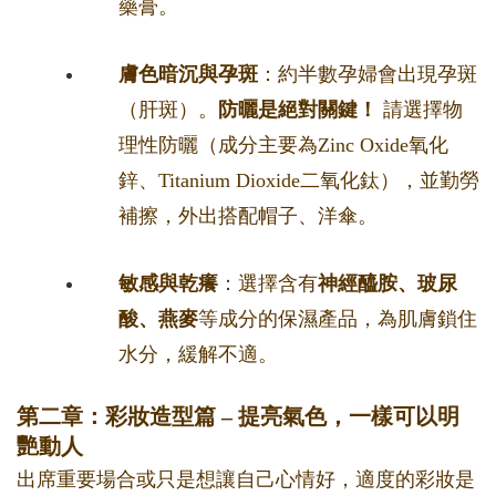
藥膏。
膚色暗沉與孕斑
：約半數孕婦會出現孕斑
（肝斑）。
防曬是絕對關鍵！
請選擇物
理性防曬（成分主要為Zinc Oxide氧化
鋅、Titanium Dioxide二氧化鈦），並勤勞
補擦，外出搭配帽子、洋傘。
敏感與乾癢
：選擇含有
神經醯胺、玻尿
酸、燕麥
等成分的保濕產品，為肌膚鎖住
水分，緩解不適。
第二章：彩妝造型篇 – 提亮氣色，一樣可以明
艷動人
出席重要場合或只是想讓自己心情好，適度的彩妝是