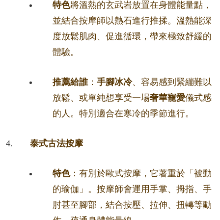
特色
將溫熱的玄武岩放置在身體能量點，
並結合按摩師以熱石進行推揉。溫熱能深
度放鬆肌肉、促進循環，帶來極致舒緩的
體驗。
推薦給誰
：
手腳冰冷
、容易感到緊繃難以
放鬆、或單純想享受一場
奢華寵愛
儀式感
的人。特別適合在寒冷的季節進行。
泰式古法按摩
特色
：有別於歐式按摩，它著重於「被動
的瑜伽」。按摩師會運用手掌、拇指、手
肘甚至腳部，結合按壓、拉伸、扭轉等動