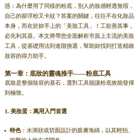
惑：為什麼用了同樣的粉底，別人的妝感輕透無瑕，
自己的卻浮粉又卡紋？答案的關鍵，往往不在化妝品
本身，而在於妳手上的「美妝工具」！工欲善其事，
必先利其器。本文將帶您全面解析市面上主流的美妝
工具，從基礎用法到進階挑選，幫助妳找到打造精緻
妝容的得力助手。
第一章：底妝的靈魂推手——粉底工具
底妝是整個妝容的基石，選對工具能讓粉底效能發揮
到極致。
1. 美妝蛋：萬用入門首選
特色
：水滴狀或切面設計的親膚海綿，以其輕拍、