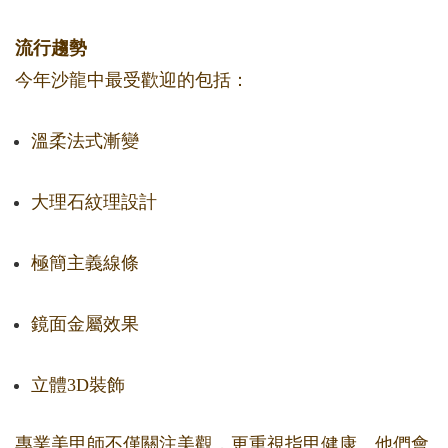
流行趨勢
今年沙龍中最受歡迎的包括：
溫柔法式漸變
大理石紋理設計
極簡主義線條
鏡面金屬效果
立體3D裝飾
專業美甲師不僅關注美觀，更重視指甲健康。他們會