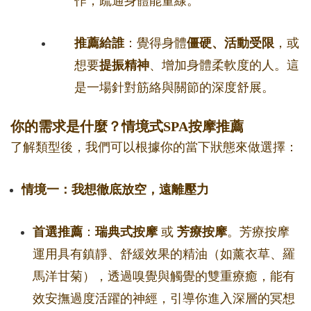
作，疏通身體能量線。
推薦給誰
：覺得身體
僵硬、活動受限
，或
想要
提振精神
、增加身體柔軟度的人。這
是一場針對筋絡與關節的深度舒展。
你的需求是什麼？情境式SPA按摩推薦
了解類型後，我們可以根據你的當下狀態來做選擇：
情境一：我想徹底放空，遠離壓力
首選推薦
：
瑞典式按摩
或
芳療按摩
。芳療按摩
運用具有鎮靜、舒緩效果的精油（如薰衣草、羅
馬洋甘菊），透過嗅覺與觸覺的雙重療癒，能有
效安撫過度活躍的神經，引導你進入深層的冥想