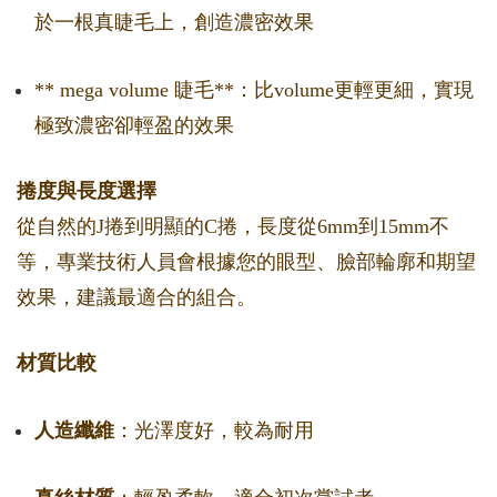
於一根真睫毛上，創造濃密效果
** mega volume 睫毛**：比volume更輕更細，實現
極致濃密卻輕盈的效果
捲度與長度選擇
從自然的J捲到明顯的C捲，長度從6mm到15mm不
等，專業技術人員會根據您的眼型、臉部輪廓和期望
效果，建議最適合的組合。
材質比較
人造纖維
：光澤度好，較為耐用