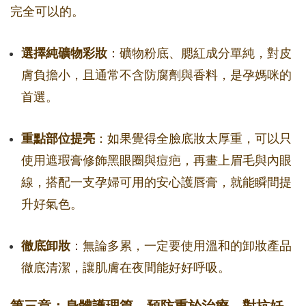
完全可以的。
選擇純礦物彩妝
：礦物粉底、腮紅成分單純，對皮
膚負擔小，且通常不含防腐劑與香料，是孕媽咪的
首選。
重點部位提亮
：如果覺得全臉底妝太厚重，可以只
使用遮瑕膏修飾黑眼圈與痘疤，再畫上眉毛與內眼
線，搭配一支孕婦可用的安心護唇膏，就能瞬間提
升好氣色。
徹底卸妝
：無論多累，一定要使用溫和的卸妝產品
徹底清潔，讓肌膚在夜間能好好呼吸。