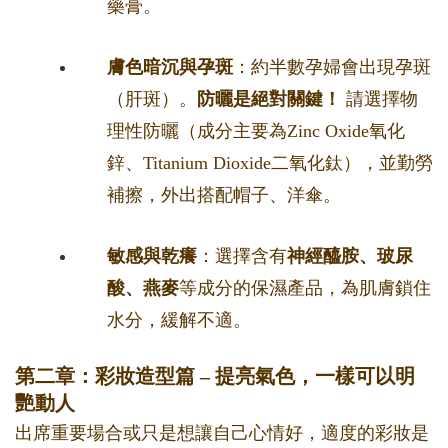
藥膏。
膚色暗沉與孕斑
：約半數孕婦會出現孕斑
（肝斑）。
防曬是絕對關鍵！
請選擇物
理性防曬（成分主要為Zinc Oxide氧化
鋅、Titanium Dioxide二氧化鈦），並勤勞
補擦，外出搭配帽子、洋傘。
敏感與乾癢
：選擇含有
神經醯胺、玻尿
酸、燕麥
等成分的保濕產品，為肌膚鎖住
水分，緩解不適。
第二章：彩妝造型篇 – 提亮氣色，一樣可以明
艷動人
出席重要場合或只是想讓自己心情好，適度的彩妝是