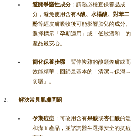
避開爭議性成分
：請務必檢查保養品成
分，避免使用含有
A酸、水楊酸、對苯二
酚
等經皮膚吸收後可能影響胎兒的成分。
選擇標示「孕期適用」或「低敏溫和」的
產品最安心。
簡化保養步驟
：暫停複雜的酸類煥膚或高
效能精華，回歸最基本的「清潔→保濕→
防曬」。
解決常見肌膚問題
：
孕期痘痘
：可改用含有
果酸
或
杏仁酸
的溫
和潔面產品，並諮詢醫生選擇安全的抗痘