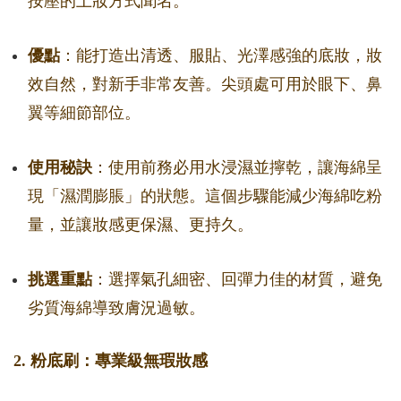
按壓的上妝方式聞名。
優點
：能打造出清透、服貼、光澤感強的底妝，妝
效自然，對新手非常友善。尖頭處可用於眼下、鼻
翼等細節部位。
使用秘訣
：使用前務必用水浸濕並擰乾，讓海綿呈
現「濕潤膨脹」的狀態。這個步驟能減少海綿吃粉
量，並讓妝感更保濕、更持久。
挑選重點
：選擇氣孔細密、回彈力佳的材質，避免
劣質海綿導致膚況過敏。
2. 粉底刷：專業級無瑕妝感