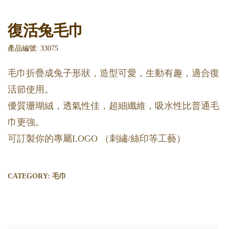
復活兔毛巾
產品編號: 33075
毛巾折疊成兔子形狀，造型可愛，生動有趣，適合復
活節使用。
優質珊瑚絨，透氣性佳，超細纖維，吸水性比普通毛
巾更強。
可訂製你的專屬LOGO （刺繡/絲印等工藝）
CATEGORY:
毛巾