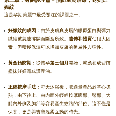
第三章：身體護理篇 – 預防重於治療，對抗妊
娠紋
這是孕期美麗中最受關注的課題之一。
妊娠紋的成因
：由於皮膚真皮層的膠原蛋白與彈力
纖維被急速撐開而斷裂所致。
遺傳和體質
佔很大因
素，但積極保濕可以增加皮膚的延展性與彈性。
黃金預防期
：從懷孕
第三個月
開始，就應養成習慣
塗抹妊娠霜或護理油。
正確按摩手法
：每天沐浴後，取適量產品於掌心搓
熱，由下往上、由內而外輕輕按摩腹部、臀部、大
腿內外側及胸部等容易產生紋路的部位。這不僅是
保養，更是與寶寶溫柔互動的時光。