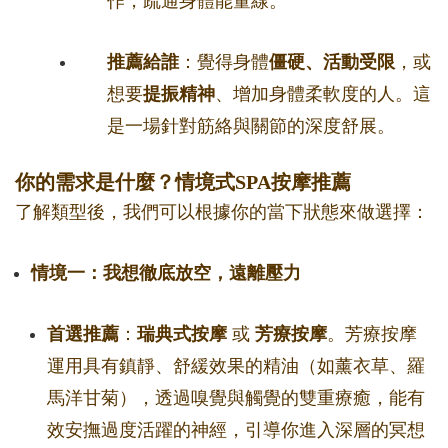
作，疏通身體能量線。
推薦給誰
：覺得身體
僵硬、活動受限
，或
想要
提振精神
、增加身體柔軟度的人。這
是一場針對筋絡與關節的深度舒展。
你的需求是什麼？情境式SPA按摩推薦
了解類型後，我們可以根據你的當下狀態來做選擇：
情境一：我想徹底放空，遠離壓力
首選推薦
：
瑞典式按摩
或
芳療按摩
。芳療按摩
運用具有鎮靜、舒緩效果的精油（如薰衣草、羅
馬洋甘菊），透過嗅覺與觸覺的雙重療癒，能有
效安撫過度活躍的神經，引導你進入深層的冥想