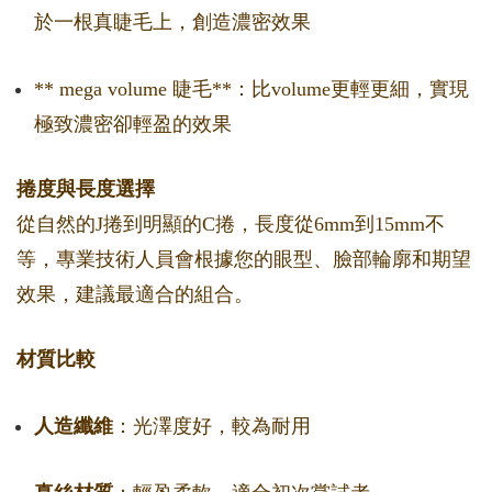
於一根真睫毛上，創造濃密效果
** mega volume 睫毛**：比volume更輕更細，實現
極致濃密卻輕盈的效果
捲度與長度選擇
從自然的J捲到明顯的C捲，長度從6mm到15mm不
等，專業技術人員會根據您的眼型、臉部輪廓和期望
效果，建議最適合的組合。
材質比較
人造纖維
：光澤度好，較為耐用