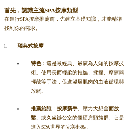
首先，認識主流SPA按摩類型
在進行SPA按摩推薦前，先建立基礎知識，才能精準
找到你的需求。
瑞典式按摩
特色
：這是最經典、最廣為人知的按摩技
術。使用長而輕柔的推撫、揉捏、摩擦與
輕敲等手法，促進淺層肌肉的血液循環與
放鬆。
推薦給誰
：
按摩新手
、壓力大想
全面放
鬆
、或久坐辦公室的僵硬肩頸族群。它是
進入SPA世界的完美起點。