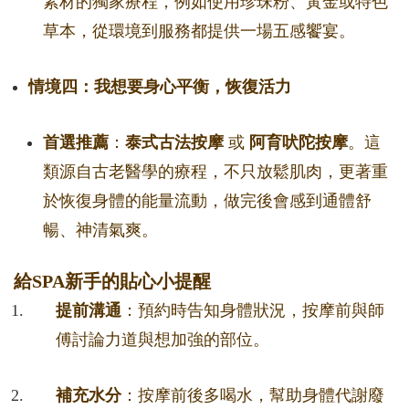
素材的獨家療程，例如使用珍珠粉、黃金或特色
草本，從環境到服務都提供一場五感饗宴。
情境四：我想要身心平衡，恢復活力
首選推薦
：
泰式古法按摩
或
阿育吠陀按摩
。這
類源自古老醫學的療程，不只放鬆肌肉，更著重
於恢復身體的能量流動，做完後會感到通體舒
暢、神清氣爽。
給SPA新手的貼心小提醒
提前溝通
：預約時告知身體狀況，按摩前與師
傅討論力道與想加強的部位。
補充水分
：按摩前後多喝水，幫助身體代謝廢