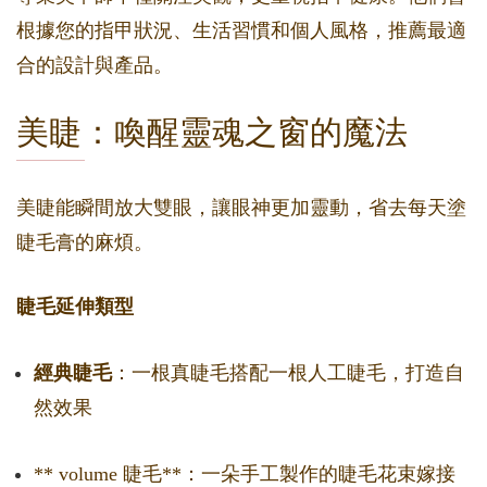
根據您的指甲狀況、生活習慣和個人風格，推薦最適
合的設計與產品。
美睫：喚醒靈魂之窗的魔法
美睫能瞬間放大雙眼，讓眼神更加靈動，省去每天塗
睫毛膏的麻煩。
睫毛延伸類型
經典睫毛
：一根真睫毛搭配一根人工睫毛，打造自
然效果
** volume 睫毛**：一朵手工製作的睫毛花束嫁接