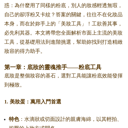
惑：為什麼用了同樣的粉底，別人的妝感輕透無瑕，
自己的卻浮粉又卡紋？答案的關鍵，往往不在化妝品
本身，而在於妳手上的「美妝工具」！工欲善其事，
必先利其器。本文將帶您全面解析市面上主流的美妝
工具，從基礎用法到進階挑選，幫助妳找到打造精緻
妝容的得力助手。
第一章：底妝的靈魂推手——粉底工具
底妝是整個妝容的基石，選對工具能讓粉底效能發揮
到極致。
1. 美妝蛋：萬用入門首選
特色
：水滴狀或切面設計的親膚海綿，以其輕拍、