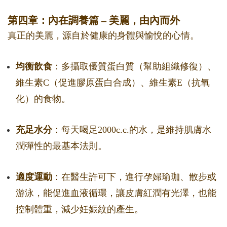
第四章：內在調養篇 – 美麗，由內而外
真正的美麗，源自於健康的身體與愉悅的心情。
均衡飲食
：多攝取優質蛋白質（幫助組織修復）、
維生素C（促進膠原蛋白合成）、維生素E（抗氧
化）的食物。
充足水分
：每天喝足2000c.c.的水，是維持肌膚水
潤彈性的最基本法則。
適度運動
：在醫生許可下，進行孕婦瑜珈、散步或
游泳，能促進血液循環，讓皮膚紅潤有光澤，也能
控制體重，減少妊娠紋的產生。