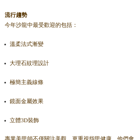
流行趨勢
今年沙龍中最受歡迎的包括：
溫柔法式漸變
大理石紋理設計
極簡主義線條
鏡面金屬效果
立體3D裝飾
專業美甲師不僅關注美觀，更重視指甲健康。他們會