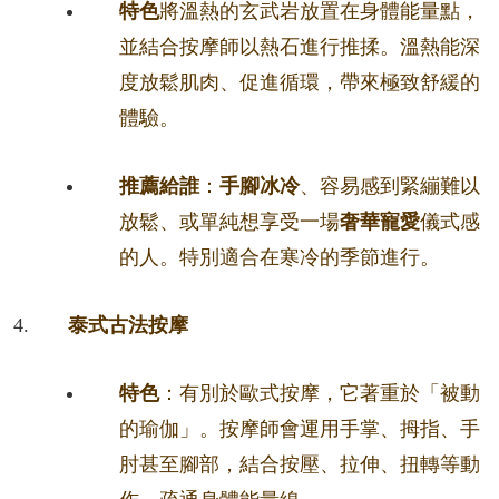
特色
將溫熱的玄武岩放置在身體能量點，
並結合按摩師以熱石進行推揉。溫熱能深
度放鬆肌肉、促進循環，帶來極致舒緩的
體驗。
推薦給誰
：
手腳冰冷
、容易感到緊繃難以
放鬆、或單純想享受一場
奢華寵愛
儀式感
的人。特別適合在寒冷的季節進行。
泰式古法按摩
特色
：有別於歐式按摩，它著重於「被動
的瑜伽」。按摩師會運用手掌、拇指、手
肘甚至腳部，結合按壓、拉伸、扭轉等動