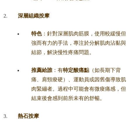
深層組織按摩
特色
：針對深層肌肉筋膜，使用較緩慢但
強而有力的手法，專注於分解肌肉沾黏與
結節，解決慢性疼痛問題。
推薦給誰
：有
特定酸痛點
（如長期下背
痛、肩頸痠硬）、運動員或因舊傷導致肌
肉緊繃者。過程中可能會有微痠痛感，但
結束後會感到前所未有的舒暢。
熱石按摩