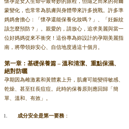
懷孕是女人生命中最奇妙的旅程，但隨之而來的荷爾
蒙變化，也常常為肌膚與身體帶來許多挑戰。許多準
媽媽會擔心：「懷孕還能保養化妝嗎？」、「妊娠紋
該怎麼預防？」。親愛的，請放心，追求美麗與當一
位好媽媽從來不衝突！這份專為妳設計的孕期美麗指
南，將帶領妳安心、自信地度過這十個月。
第一章：基礎保養篇 – 溫和清潔、重點保濕、
絕對防曬
孕期因為雌激素和黃體素上升，肌膚可能變得敏感、
乾燥、甚至狂長痘痘。此時的保養原則應回歸「簡
單、溫和、有效」。
成分安全是第一要務
：