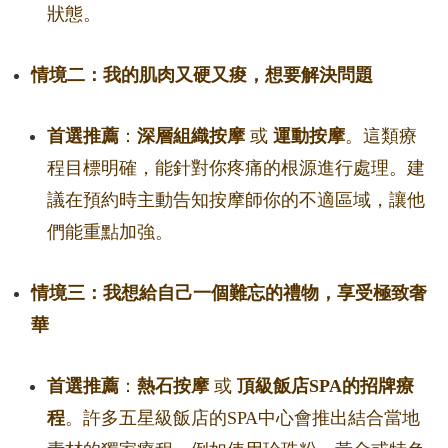
狀態。
情境二：我的肌肉又硬又痠，想要解決問題
首選推薦
：
深層組織按摩
或
運動按摩
。這類療
程目標明確，能針對你疼痛的根源進行處理。建
議在預約時主動告知按摩師你的不適區域，讓他
們能重點加強。
情境三：我想給自己一個難忘的禮物，享受極致奢
華
首選推薦
：
熱石按摩
或
頂級飯店SPA的招牌療
程
。許多五星級飯店的SPA中心會推出結合當地