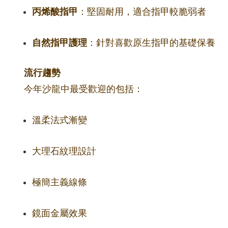
丙烯酸指甲
：堅固耐用，適合指甲較脆弱者
自然指甲護理
：針對喜歡原生指甲的基礎保養
流行趨勢
今年沙龍中最受歡迎的包括：
溫柔法式漸變
大理石紋理設計
極簡主義線條
鏡面金屬效果