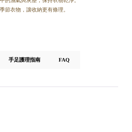
中的濕氣與灰塵，保持衣物乾淨。
季節衣物，讓收納更有條理。
手足護理指南
FAQ