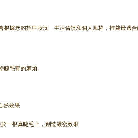
會根據您的指甲狀況、生活習慣和個人風格，推薦最適合
塗睫毛膏的麻煩。
自然效果
束嫁接於一根真睫毛上，創造濃密效果