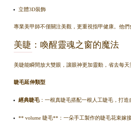
立體3D裝飾
專業美甲師不僅關注美觀，更重視指甲健康。他們
美睫：喚醒靈魂之窗的魔法
美睫能瞬間放大雙眼，讓眼神更加靈動，省去每天
睫毛延伸類型
經典睫毛
：一根真睫毛搭配一根人工睫毛，打造
** volume 睫毛**：一朵手工製作的睫毛花