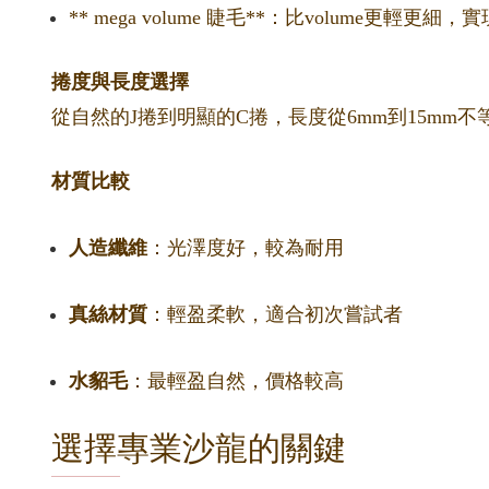
** mega volume 睫毛**：比volume更輕
捲度與長度選擇
從自然的J捲到明顯的C捲，長度從6mm到15m
材質比較
人造纖維
：光澤度好，較為耐用
真絲材質
：輕盈柔軟，適合初次嘗試者
水貂毛
：最輕盈自然，價格較高
選擇專業沙龍的關鍵