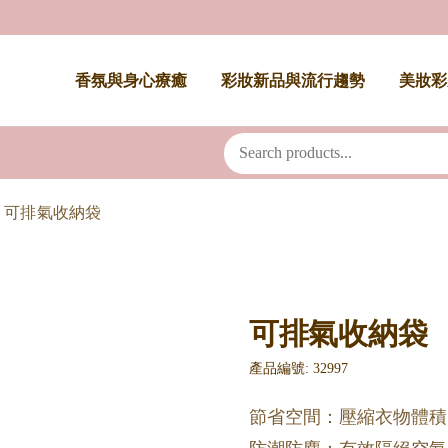
香氛與身心療癒
彩妝新品與流行趨勢
美妝彩
可排氣收納袋
可排氣收納袋
產品編號: 32997
節省空間：壓縮衣物體積