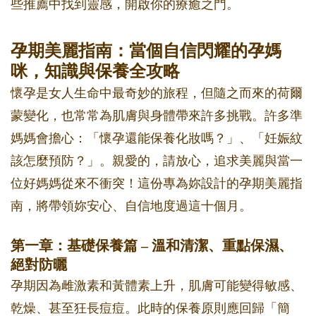
些推薦中找到靈感，開啟你的療癒之門。
孕期美麗指南：當個自信閃耀的孕媽
咪，知識與保養全攻略
懷孕是女人生命中最奇妙的旅程，但隨之而來的荷爾
蒙變化，也常常為肌膚與身體帶來許多挑戰。許多準
媽媽會擔心：「懷孕還能保養化妝嗎？」、「妊娠紋
該怎麼預防？」。親愛的，請放心，追求美麗與當一
位好媽媽從來不衝突！這份專為妳設計的孕期美麗指
南，將帶領妳安心、自信地度過這十個月。
第一章：基礎保養篇 – 溫和清潔、重點保濕、
絕對防曬
孕期因為雌激素和黃體素上升，肌膚可能變得敏感、
乾燥、甚至狂長痘痘。此時的保養原則應回歸「簡