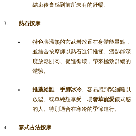
結束後會感到前所未有的舒暢。
熱石按摩
特色
將溫熱的玄武岩放置在身體能量點，
並結合按摩師以熱石進行推揉。溫熱能深
度放鬆肌肉、促進循環，帶來極致舒緩的
體驗。
推薦給誰
：
手腳冰冷
、容易感到緊繃難以
放鬆、或單純想享受一場
奢華寵愛
儀式感
的人。特別適合在寒冷的季節進行。
泰式古法按摩