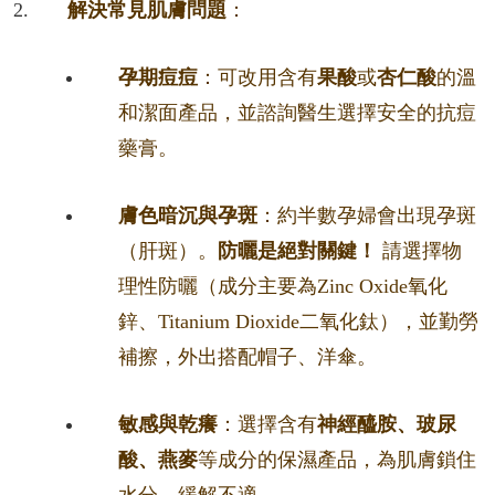
解決常見肌膚問題
：
孕期痘痘
：可改用含有
果酸
或
杏仁酸
的溫
和潔面產品，並諮詢醫生選擇安全的抗痘
藥膏。
膚色暗沉與孕斑
：約半數孕婦會出現孕斑
（肝斑）。
防曬是絕對關鍵！
請選擇物
理性防曬（成分主要為Zinc Oxide氧化
鋅、Titanium Dioxide二氧化鈦），並勤勞
補擦，外出搭配帽子、洋傘。
敏感與乾癢
：選擇含有
神經醯胺、玻尿
酸、燕麥
等成分的保濕產品，為肌膚鎖住