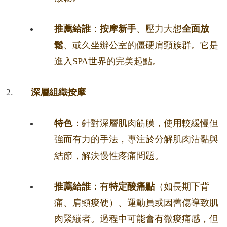
推薦給誰
：
按摩新手
、壓力大想
全面放
鬆
、或久坐辦公室的僵硬肩頸族群。它是
進入SPA世界的完美起點。
深層組織按摩
特色
：針對深層肌肉筋膜，使用較緩慢但
強而有力的手法，專注於分解肌肉沾黏與
結節，解決慢性疼痛問題。
推薦給誰
：有
特定酸痛點
（如長期下背
痛、肩頸痠硬）、運動員或因舊傷導致肌
肉緊繃者。過程中可能會有微痠痛感，但