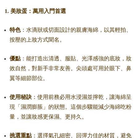
1. 美妝蛋：萬用入門首選
特色
：水滴狀或切面設計的親膚海綿，以其輕拍、
按壓的上妝方式聞名。
優點
：能打造出清透、服貼、光澤感強的底妝，妝
效自然，對新手非常友善。尖頭處可用於眼下、鼻
翼等細節部位。
使用秘訣
：使用前務必用水浸濕並擰乾，讓海綿呈
現「濕潤膨脹」的狀態。這個步驟能減少海綿吃粉
量，並讓妝感更保濕、更持久。
挑選重點
：選擇氣孔細密、回彈力佳的材質，避免