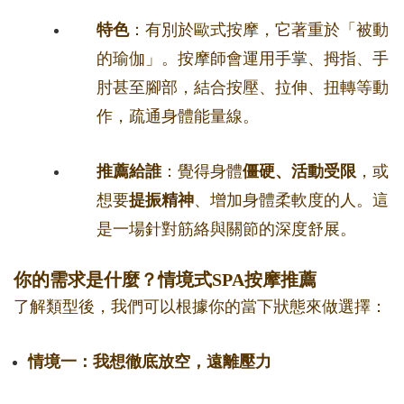
特色
：有別於歐式按摩，它著重於「被動
的瑜伽」。按摩師會運用手掌、拇指、手
肘甚至腳部，結合按壓、拉伸、扭轉等動
作，疏通身體能量線。
推薦給誰
：覺得身體
僵硬、活動受限
，或
想要
提振精神
、增加身體柔軟度的人。這
是一場針對筋絡與關節的深度舒展。
你的需求是什麼？情境式SPA按摩推薦
了解類型後，我們可以根據你的當下狀態來做選擇：
情境一：我想徹底放空，遠離壓力