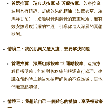
首選推薦
：
瑞典式按摩
或
芳療按摩
。芳療按摩
運用具有鎮靜、舒緩效果的精油（如薰衣草、羅
馬洋甘菊），透過嗅覺與觸覺的雙重療癒，能有
效安撫過度活躍的神經，引導你進入深層的冥想
狀態。
情境二：我的肌肉又硬又痠，想要解決問題
首選推薦
：
深層組織按摩
或
運動按摩
。這類療
程目標明確，能針對你疼痛的根源進行處理。建
議在預約時主動告知按摩師你的不適區域，讓他
們能重點加強。
情境三：我想給自己一個難忘的禮物，享受極致奢