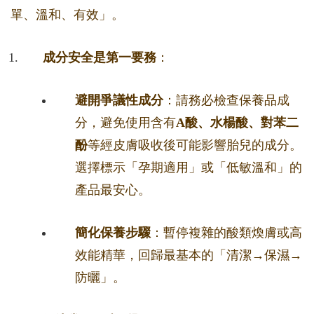
單、溫和、有效」。
成分安全是第一要務
：
避開爭議性成分
：請務必檢查保養品成
分，避免使用含有
A酸、水楊酸、對苯二
酚
等經皮膚吸收後可能影響胎兒的成分。
選擇標示「孕期適用」或「低敏溫和」的
產品最安心。
簡化保養步驟
：暫停複雜的酸類煥膚或高
效能精華，回歸最基本的「清潔→保濕→
防曬」。