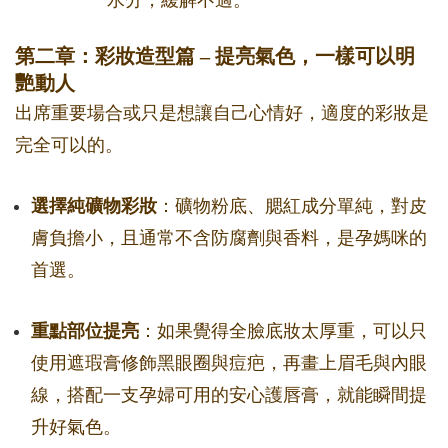
水分，緩解不適。
第二章：彩妝造型篇 – 提亮氣色，一樣可以明
艷動人
出席重要場合或只是想讓自己心情好，適度的彩妝是
完全可以的。
選擇純礦物彩妝
：礦物粉底、腮紅成分單純，對皮
膚負擔小，且通常不含防腐劑與香料，是孕媽咪的
首選。
重點部位提亮
：如果覺得全臉底妝太厚重，可以只
使用遮瑕膏修飾黑眼圈與痘疤，再畫上眉毛與內眼
線，搭配一支孕婦可用的安心護唇膏，就能瞬間提
升好氣色。