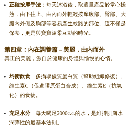
正確按摩手法
：每天沐浴後，取適量產品於掌心搓
熱，由下往上、由內而外輕輕按摩腹部、臀部、大
腿內外側及胸部等容易產生紋路的部位。這不僅是
保養，更是與寶寶溫柔互動的時光。
第四章：內在調養篇 – 美麗，由內而外
真正的美麗，源自於健康的身體與愉悅的心情。
均衡飲食
：多攝取優質蛋白質（幫助組織修復）、
維生素C（促進膠原蛋白合成）、維生素E（抗氧
化）的食物。
充足水分
：每天喝足2000c.c.的水，是維持肌膚水
潤彈性的最基本法則。