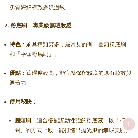
劣質海綿導致膚況過敏。
2. 粉底刷：專業級無瑕妝感
特色
：刷具種類繁多，最常見的有「圓頭粉底刷」
和「平頭粉底刷」。
優點
：遮瑕度較高，能完整保留粉底的原有妝效與
遮蓋力。
使用秘訣
：
圓頭刷
：適合搭配流動性強的粉底液，以「打
圈」的方式上妝，能打造出拋光般的無瑕美肌。