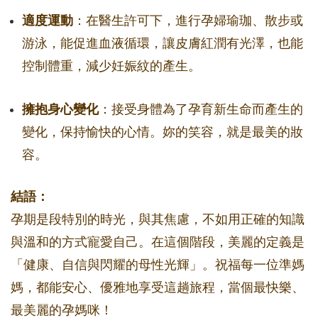
適度運動
：在醫生許可下，進行孕婦瑜珈、散步或
游泳，能促進血液循環，讓皮膚紅潤有光澤，也能
控制體重，減少妊娠紋的產生。
擁抱身心變化
：接受身體為了孕育新生命而產生的
變化，保持愉快的心情。妳的笑容，就是最美的妝
容。
結語：
孕期是段特別的時光，與其焦慮，不如用正確的知識
與溫和的方式寵愛自己。在這個階段，美麗的定義是
「健康、自信與閃耀的母性光輝」。祝福每一位準媽
媽，都能安心、優雅地享受這趟旅程，當個最快樂、
最美麗的孕媽咪！