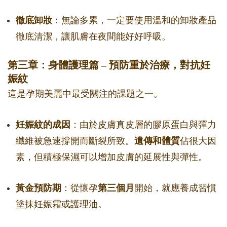
徹底卸妝
：無論多累，一定要使用溫和的卸妝產品
徹底清潔，讓肌膚在夜間能好好呼吸。
第三章：身體護理篇 – 預防重於治療，對抗妊
娠紋
這是孕期美麗中最受關注的課題之一。
妊娠紋的成因
：由於皮膚真皮層的膠原蛋白與彈力
纖維被急速撐開而斷裂所致。
遺傳和體質
佔很大因
素，但積極保濕可以增加皮膚的延展性與彈性。
黃金預防期
：從懷孕
第三個月
開始，就應養成習慣
塗抹妊娠霜或護理油。