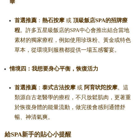
華
首選推薦
：
熱石按摩
或
頂級飯店SPA的招牌療
程
。許多五星級飯店的SPA中心會推出結合當地
素材的獨家療程，例如使用珍珠粉、黃金或特色
草本，從環境到服務都提供一場五感饗宴。
情境四：我想要身心平衡，恢復活力
首選推薦
：
泰式古法按摩
或
阿育吠陀按摩
。這
類源自古老醫學的療程，不只放鬆肌肉，更著重
於恢復身體的能量流動，做完後會感到通體舒
暢、神清氣爽。
給SPA新手的貼心小提醒