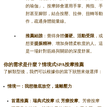
的瑜伽」。按摩師會運用手掌、拇指、手
肘甚至腳部，結合按壓、拉伸、扭轉等動
作，疏通身體能量線。
推薦給誰
：覺得身體
僵硬、活動受限
，或
想要
提振精神
、增加身體柔軟度的人。這
是一場針對筋絡與關節的深度舒展。
你的需求是什麼？情境式SPA按摩推薦
了解類型後，我們可以根據你的當下狀態來做選擇：
情境一：我想徹底放空，遠離壓力
首選推薦
：
瑞典式按摩
或
芳療按摩
。芳療按摩