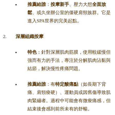
推薦給誰
：
按摩新手
、壓力大想
全面放
鬆
、或久坐辦公室的僵硬肩頸族群。它是
進入SPA世界的完美起點。
深層組織按摩
特色
：針對深層肌肉筋膜，使用較緩慢但
強而有力的手法，專注於分解肌肉沾黏與
結節，解決慢性疼痛問題。
推薦給誰
：有
特定酸痛點
（如長期下背
痛、肩頸痠硬）、運動員或因舊傷導致肌
肉緊繃者。過程中可能會有微痠痛感，但
結束後會感到前所未有的舒暢。