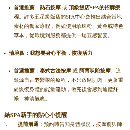
首選推薦
：
熱石按摩
或
頂級飯店SPA的招牌療
程
。許多五星級飯店的SPA中心會推出結合當地
素材的獨家療程，例如使用珍珠粉、黃金或特色
草本，從環境到服務都提供一場五感饗宴。
情境四：我想要身心平衡，恢復活力
首選推薦
：
泰式古法按摩
或
阿育吠陀按摩
。這
類源自古老醫學的療程，不只放鬆肌肉，更著重
於恢復身體的能量流動，做完後會感到通體舒
暢、神清氣爽。
給SPA新手的貼心小提醒
提前溝通
：預約時告知身體狀況，按摩前與師