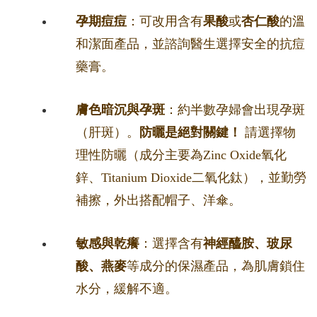
孕期痘痘
：可改用含有
果酸
或
杏仁酸
的溫
和潔面產品，並諮詢醫生選擇安全的抗痘
藥膏。
膚色暗沉與孕斑
：約半數孕婦會出現孕斑
（肝斑）。
防曬是絕對關鍵！
請選擇物
理性防曬（成分主要為Zinc Oxide氧化
鋅、Titanium Dioxide二氧化鈦），並勤勞
補擦，外出搭配帽子、洋傘。
敏感與乾癢
：選擇含有
神經醯胺、玻尿
酸、燕麥
等成分的保濕產品，為肌膚鎖住
水分，緩解不適。