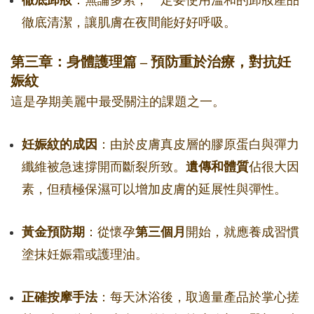
徹底卸妝
：無論多累，一定要使用溫和的卸妝產品
徹底清潔，讓肌膚在夜間能好好呼吸。
第三章：身體護理篇 – 預防重於治療，對抗妊
娠紋
這是孕期美麗中最受關注的課題之一。
妊娠紋的成因
：由於皮膚真皮層的膠原蛋白與彈力
纖維被急速撐開而斷裂所致。
遺傳和體質
佔很大因
素，但積極保濕可以增加皮膚的延展性與彈性。
黃金預防期
：從懷孕
第三個月
開始，就應養成習慣
塗抹妊娠霜或護理油。
正確按摩手法
：每天沐浴後，取適量產品於掌心搓