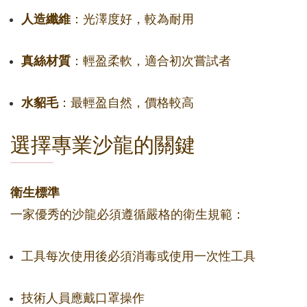
人造纖維
：光澤度好，較為耐用
真絲材質
：輕盈柔軟，適合初次嘗試者
水貂毛
：最輕盈自然，價格較高
選擇專業沙龍的關鍵
衛生標準
一家優秀的沙龍必須遵循嚴格的衛生規範：
工具每次使用後必須消毒或使用一次性工具
技術人員應戴口罩操作