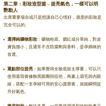
第二章：彩妝造型篇 – 提亮氣色，一樣可以明
艷動人
出席重要場合或只是想讓自己心情好，適度的彩妝是
完全可以的。
選擇純礦物彩妝
：礦物粉底、腮紅成分單純，對皮
膚負擔小，且通常不含防腐劑與香料，是孕媽咪的
首選。
重點部位提亮
：如果覺得全臉底妝太厚重，可以只
使用遮瑕膏修飾黑眼圈與痘疤，再畫上眉毛與內眼
線，搭配一支孕婦可用的安心護唇膏，就能瞬間提
升好氣色。