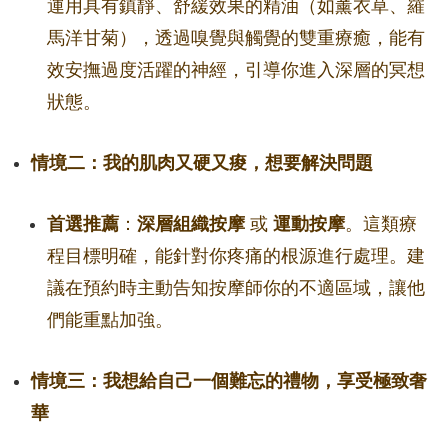
運用具有鎮靜、舒緩效果的精油（如薰衣草、羅
馬洋甘菊），透過嗅覺與觸覺的雙重療癒，能有
效安撫過度活躍的神經，引導你進入深層的冥想
狀態。
情境二：我的肌肉又硬又痠，想要解決問題
首選推薦
：
深層組織按摩
或
運動按摩
。這類療
程目標明確，能針對你疼痛的根源進行處理。建
議在預約時主動告知按摩師你的不適區域，讓他
們能重點加強。
情境三：我想給自己一個難忘的禮物，享受極致奢
華