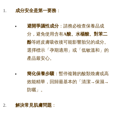
成分安全是第一要務
：
避開爭議性成分
：請務必檢查保養品成
分，避免使用含有
A酸、水楊酸、對苯二
酚
等經皮膚吸收後可能影響胎兒的成分。
選擇標示「孕期適用」或「低敏溫和」的
產品最安心。
簡化保養步驟
：暫停複雜的酸類煥膚或高
效能精華，回歸最基本的「清潔→保濕→
防曬」。
解決常見肌膚問題
：