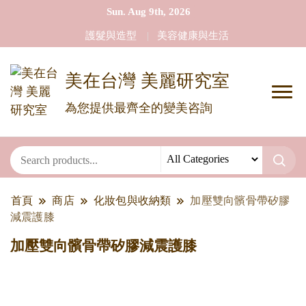
Sun. Aug 9th, 2026
護髮與造型
美容健康與生活
美在台灣 美麗研究室
為您提供最齊全的變美咨詢
首頁
商店
化妝包與收納類
加壓雙向髕骨帶矽膠
減震護膝
加壓雙向髕骨帶矽膠減震護膝