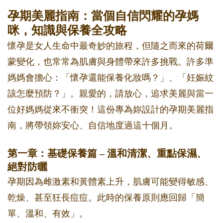
孕期美麗指南：當個自信閃耀的孕媽
咪，知識與保養全攻略
懷孕是女人生命中最奇妙的旅程，但隨之而來的荷爾
蒙變化，也常常為肌膚與身體帶來許多挑戰。許多準
媽媽會擔心：「懷孕還能保養化妝嗎？」、「妊娠紋
該怎麼預防？」。親愛的，請放心，追求美麗與當一
位好媽媽從來不衝突！這份專為妳設計的孕期美麗指
南，將帶領妳安心、自信地度過這十個月。
第一章：基礎保養篇 – 溫和清潔、重點保濕、
絕對防曬
孕期因為雌激素和黃體素上升，肌膚可能變得敏感、
乾燥、甚至狂長痘痘。此時的保養原則應回歸「簡
單、溫和、有效」。