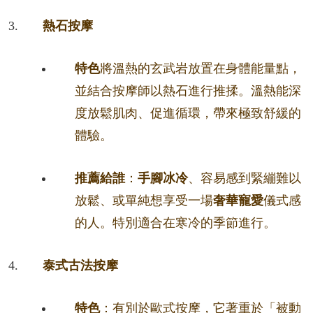
熱石按摩
特色
將溫熱的玄武岩放置在身體能量點，
並結合按摩師以熱石進行推揉。溫熱能深
度放鬆肌肉、促進循環，帶來極致舒緩的
體驗。
推薦給誰
：
手腳冰冷
、容易感到緊繃難以
放鬆、或單純想享受一場
奢華寵愛
儀式感
的人。特別適合在寒冷的季節進行。
泰式古法按摩
特色
：有別於歐式按摩，它著重於「被動