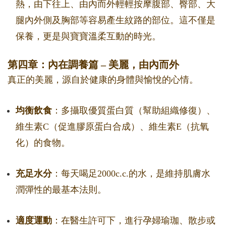
熱，由下往上、由內而外輕輕按摩腹部、臀部、大
腿內外側及胸部等容易產生紋路的部位。這不僅是
保養，更是與寶寶溫柔互動的時光。
第四章：內在調養篇 – 美麗，由內而外
真正的美麗，源自於健康的身體與愉悅的心情。
均衡飲食
：多攝取優質蛋白質（幫助組織修復）、
維生素C（促進膠原蛋白合成）、維生素E（抗氧
化）的食物。
充足水分
：每天喝足2000c.c.的水，是維持肌膚水
潤彈性的最基本法則。
適度運動
：在醫生許可下，進行孕婦瑜珈、散步或