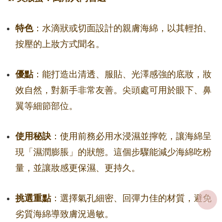
特色
：水滴狀或切面設計的親膚海綿，以其輕拍、
按壓的上妝方式聞名。
優點
：能打造出清透、服貼、光澤感強的底妝，妝
效自然，對新手非常友善。尖頭處可用於眼下、鼻
翼等細節部位。
使用秘訣
：使用前務必用水浸濕並擰乾，讓海綿呈
現「濕潤膨脹」的狀態。這個步驟能減少海綿吃粉
量，並讓妝感更保濕、更持久。
挑選重點
：選擇氣孔細密、回彈力佳的材質，避免
劣質海綿導致膚況過敏。