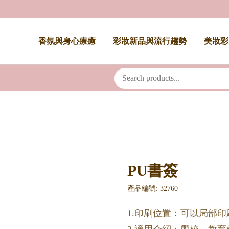
香氛與身心療癒
彩妝新品與流行趨勢
美妝彩
PU書簽
產品編號: 32760
1.印刷位置：可以局部印