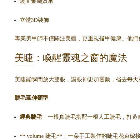
鏡面金屬效果
立體3D裝飾
專業美甲師不僅關注美觀，更重視指甲健康。他們
美睫：喚醒靈魂之窗的魔法
美睫能瞬間放大雙眼，讓眼神更加靈動，省去每天
睫毛延伸類型
經典睫毛
：一根真睫毛搭配一根人工睫毛，打造
** volume 睫毛**：一朵手工製作的睫毛花