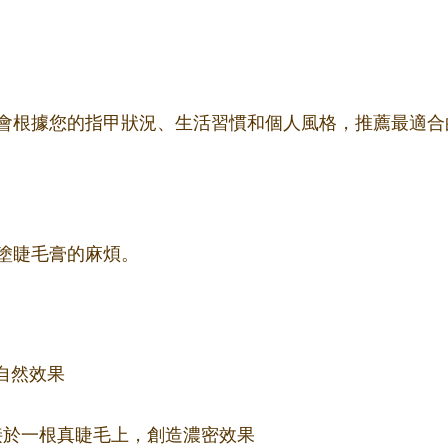
會根據您的指甲狀況、生活習慣和個人風格，推薦最適合
塗睫毛膏的麻煩。
自然效果
束嫁接於一根真睫毛上，創造濃密效果