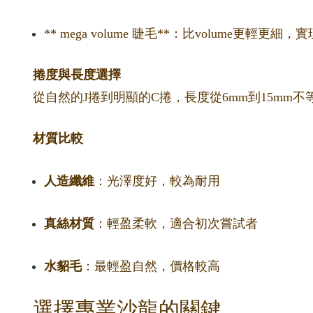
** mega volume 睫毛**：比volume更輕
捲度與長度選擇
從自然的J捲到明顯的C捲，長度從6mm到15m
材質比較
人造纖維
：光澤度好，較為耐用
真絲材質
：輕盈柔軟，適合初次嘗試者
水貂毛
：最輕盈自然，價格較高
選擇專業沙龍的關鍵