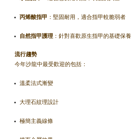
丙烯酸指甲
：堅固耐用，適合指甲較脆弱者
自然指甲護理
：針對喜歡原生指甲的基礎保養
流行趨勢
今年沙龍中最受歡迎的包括：
溫柔法式漸變
大理石紋理設計
極簡主義線條