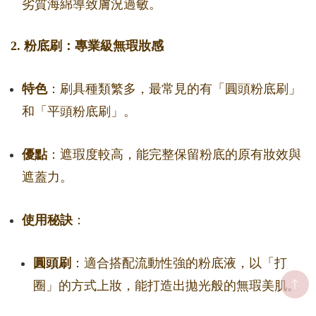
劣質海綿導致膚況過敏。
2. 粉底刷：專業級無瑕妝感
特色
：刷具種類繁多，最常見的有「圓頭粉底刷」
和「平頭粉底刷」。
優點
：遮瑕度較高，能完整保留粉底的原有妝效與
遮蓋力。
使用秘訣
：
圓頭刷
：適合搭配流動性強的粉底液，以「打
圈」的方式上妝，能打造出拋光般的無瑕美肌。