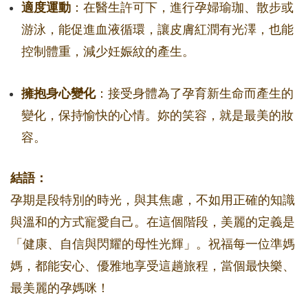
適度運動
：在醫生許可下，進行孕婦瑜珈、散步或
游泳，能促進血液循環，讓皮膚紅潤有光澤，也能
控制體重，減少妊娠紋的產生。
擁抱身心變化
：接受身體為了孕育新生命而產生的
變化，保持愉快的心情。妳的笑容，就是最美的妝
容。
結語：
孕期是段特別的時光，與其焦慮，不如用正確的知識
與溫和的方式寵愛自己。在這個階段，美麗的定義是
「健康、自信與閃耀的母性光輝」。祝福每一位準媽
媽，都能安心、優雅地享受這趟旅程，當個最快樂、
最美麗的孕媽咪！