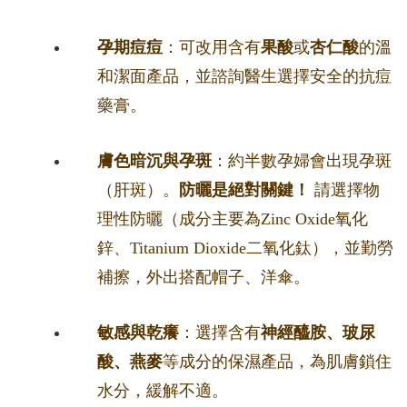
孕期痘痘
：可改用含有
果酸
或
杏仁酸
的溫
和潔面產品，並諮詢醫生選擇安全的抗痘
藥膏。
膚色暗沉與孕斑
：約半數孕婦會出現孕斑
（肝斑）。
防曬是絕對關鍵！
請選擇物
理性防曬（成分主要為Zinc Oxide氧化
鋅、Titanium Dioxide二氧化鈦），並勤勞
補擦，外出搭配帽子、洋傘。
敏感與乾癢
：選擇含有
神經醯胺、玻尿
酸、燕麥
等成分的保濕產品，為肌膚鎖住
水分，緩解不適。