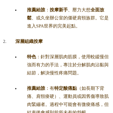
推薦給誰
：
按摩新手
、壓力大想
全面放
鬆
、或久坐辦公室的僵硬肩頸族群。它是
進入SPA世界的完美起點。
深層組織按摩
特色
：針對深層肌肉筋膜，使用較緩慢但
強而有力的手法，專注於分解肌肉沾黏與
結節，解決慢性疼痛問題。
推薦給誰
：有
特定酸痛點
（如長期下背
痛、肩頸痠硬）、運動員或因舊傷導致肌
肉緊繃者。過程中可能會有微痠痛感，但
結束後會感到前所未有的舒暢。