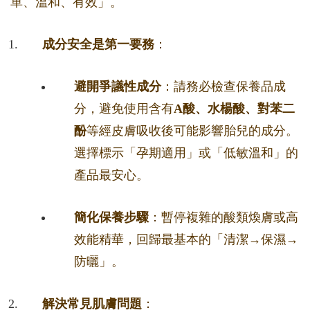
單、溫和、有效」。
成分安全是第一要務
：
避開爭議性成分
：請務必檢查保養品成
分，避免使用含有
A酸、水楊酸、對苯二
酚
等經皮膚吸收後可能影響胎兒的成分。
選擇標示「孕期適用」或「低敏溫和」的
產品最安心。
簡化保養步驟
：暫停複雜的酸類煥膚或高
效能精華，回歸最基本的「清潔→保濕→
防曬」。
解決常見肌膚問題
：