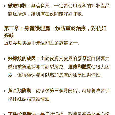
徹底卸妝
：無論多累，一定要使用溫和的卸妝產品
徹底清潔，讓肌膚在夜間能好好呼吸。
第三章：身體護理篇 – 預防重於治療，對抗妊
娠紋
這是孕期美麗中最受關注的課題之一。
妊娠紋的成因
：由於皮膚真皮層的膠原蛋白與彈力
纖維被急速撐開而斷裂所致。
遺傳和體質
佔很大因
素，但積極保濕可以增加皮膚的延展性與彈性。
黃金預防期
：從懷孕
第三個月
開始，就應養成習慣
塗抹妊娠霜或護理油。
正確按摩手法
：每天沐浴後，取適量產品於掌心搓