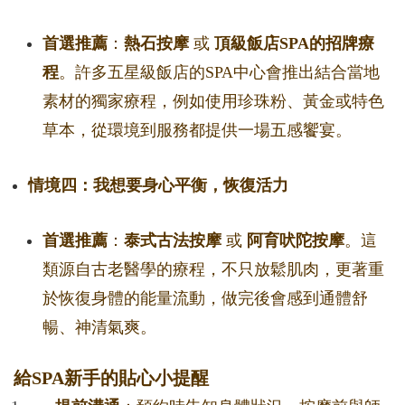
首選推薦
：
熱石按摩
或
頂級飯店SPA的招牌療
程
。許多五星級飯店的SPA中心會推出結合當地
素材的獨家療程，例如使用珍珠粉、黃金或特色
草本，從環境到服務都提供一場五感饗宴。
情境四：我想要身心平衡，恢復活力
首選推薦
：
泰式古法按摩
或
阿育吠陀按摩
。這
類源自古老醫學的療程，不只放鬆肌肉，更著重
於恢復身體的能量流動，做完後會感到通體舒
暢、神清氣爽。
給SPA新手的貼心小提醒