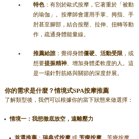
特色
：有別於歐式按摩，它著重於「被動
的瑜伽」。按摩師會運用手掌、拇指、手
肘甚至腳部，結合按壓、拉伸、扭轉等動
作，疏通身體能量線。
推薦給誰
：覺得身體
僵硬、活動受限
，或
想要
提振精神
、增加身體柔軟度的人。這
是一場針對筋絡與關節的深度舒展。
你的需求是什麼？情境式SPA按摩推薦
了解類型後，我們可以根據你的當下狀態來做選擇：
情境一：我想徹底放空，遠離壓力
首選推薦
：
瑞典式按摩
或
芳療按摩
。芳療按摩