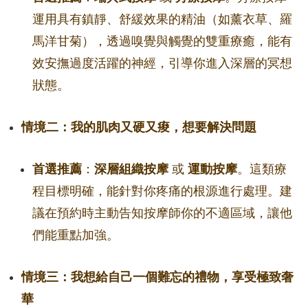
運用具有鎮靜、舒緩效果的精油（如薰衣草、羅
馬洋甘菊），透過嗅覺與觸覺的雙重療癒，能有
效安撫過度活躍的神經，引導你進入深層的冥想
狀態。
情境二：我的肌肉又硬又痠，想要解決問題
首選推薦
：
深層組織按摩
或
運動按摩
。這類療
程目標明確，能針對你疼痛的根源進行處理。建
議在預約時主動告知按摩師你的不適區域，讓他
們能重點加強。
情境三：我想給自己一個難忘的禮物，享受極致奢
華