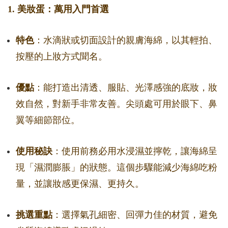
1. 美妝蛋：萬用入門首選
特色
：水滴狀或切面設計的親膚海綿，以其輕拍、
按壓的上妝方式聞名。
優點
：能打造出清透、服貼、光澤感強的底妝，妝
效自然，對新手非常友善。尖頭處可用於眼下、鼻
翼等細節部位。
使用秘訣
：使用前務必用水浸濕並擰乾，讓海綿呈
現「濕潤膨脹」的狀態。這個步驟能減少海綿吃粉
量，並讓妝感更保濕、更持久。
挑選重點
：選擇氣孔細密、回彈力佳的材質，避免