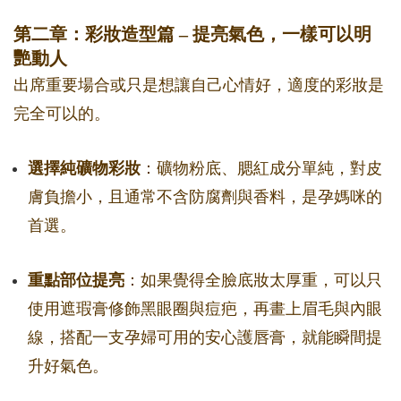
第二章：彩妝造型篇 – 提亮氣色，一樣可以明
艷動人
出席重要場合或只是想讓自己心情好，適度的彩妝是
完全可以的。
選擇純礦物彩妝
：礦物粉底、腮紅成分單純，對皮
膚負擔小，且通常不含防腐劑與香料，是孕媽咪的
首選。
重點部位提亮
：如果覺得全臉底妝太厚重，可以只
使用遮瑕膏修飾黑眼圈與痘疤，再畫上眉毛與內眼
線，搭配一支孕婦可用的安心護唇膏，就能瞬間提
升好氣色。