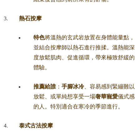
熱石按摩
特色
將溫熱的玄武岩放置在身體能量點，
並結合按摩師以熱石進行推揉。溫熱能深
度放鬆肌肉、促進循環，帶來極致舒緩的
體驗。
推薦給誰
：
手腳冰冷
、容易感到緊繃難以
放鬆、或單純想享受一場
奢華寵愛
儀式感
的人。特別適合在寒冷的季節進行。
泰式古法按摩