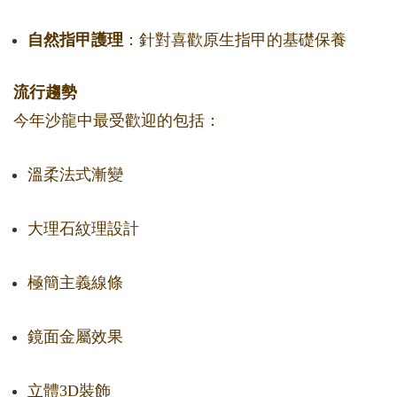
自然指甲護理
：針對喜歡原生指甲的基礎保養
流行趨勢
今年沙龍中最受歡迎的包括：
溫柔法式漸變
大理石紋理設計
極簡主義線條
鏡面金屬效果
立體3D裝飾