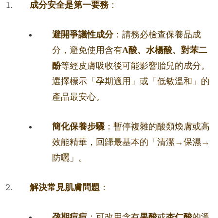
成分安全是第一要務
：
避開爭議性成分
：請務必檢查保養品成
分，避免使用含有
A酸、水楊酸、對苯二
酚
等經皮膚吸收後可能影響胎兒的成分。
選擇標示「孕期適用」或「低敏溫和」的
產品最安心。
簡化保養步驟
：暫停複雜的酸類煥膚或高
效能精華，回歸最基本的「清潔→保濕→
防曬」。
解決常見肌膚問題
：
孕期痘痘
：可改用含有
果酸
或
杏仁酸
的溫