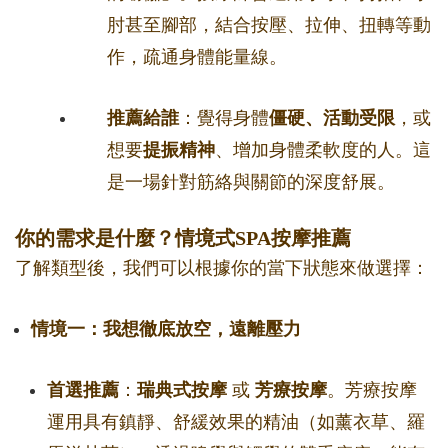
肘甚至腳部，結合按壓、拉伸、扭轉等動
作，疏通身體能量線。
推薦給誰
：覺得身體
僵硬、活動受限
，或
想要
提振精神
、增加身體柔軟度的人。這
是一場針對筋絡與關節的深度舒展。
你的需求是什麼？情境式SPA按摩推薦
了解類型後，我們可以根據你的當下狀態來做選擇：
情境一：我想徹底放空，遠離壓力
首選推薦
：
瑞典式按摩
或
芳療按摩
。芳療按摩
運用具有鎮靜、舒緩效果的精油（如薰衣草、羅