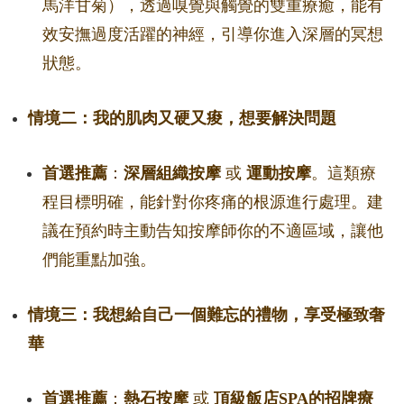
馬洋甘菊），透過嗅覺與觸覺的雙重療癒，能有
效安撫過度活躍的神經，引導你進入深層的冥想
狀態。
情境二：我的肌肉又硬又痠，想要解決問題
首選推薦
：
深層組織按摩
或
運動按摩
。這類療
程目標明確，能針對你疼痛的根源進行處理。建
議在預約時主動告知按摩師你的不適區域，讓他
們能重點加強。
情境三：我想給自己一個難忘的禮物，享受極致奢
華
首選推薦
：
熱石按摩
或
頂級飯店SPA的招牌療