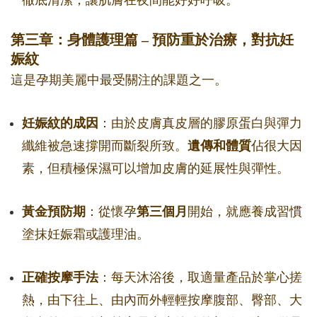
徹底清潔，讓肌膚在夜間能好好呼吸。
第三章：身體護理篇 – 預防重於治療，對抗妊
娠紋
這是孕期美麗中最受關注的課題之一。
妊娠紋的成因
：由於皮膚真皮層的膠原蛋白與彈力
纖維被急速撐開而斷裂所致。
遺傳和體質
佔很大因
素，但積極保濕可以增加皮膚的延展性與彈性。
黃金預防期
：從懷孕
第三個月
開始，就應養成習慣
塗抹妊娠霜或護理油。
正確按摩手法
：每天沐浴後，取適量產品於掌心搓
熱，由下往上、由內而外輕輕按摩腹部、臀部、大