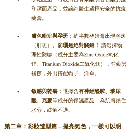
和潔面產品，並諮詢醫生選擇安全的抗痘
藥膏。
膚色暗沉與孕斑
：約半數孕婦會出現孕斑
（肝斑）。
防曬是絕對關鍵！
請選擇物
理性防曬（成分主要為Zinc Oxide氧化
鋅、Titanium Dioxide二氧化鈦），並勤勞
補擦，外出搭配帽子、洋傘。
敏感與乾癢
：選擇含有
神經醯胺、玻尿
酸、燕麥
等成分的保濕產品，為肌膚鎖住
水分，緩解不適。
第二章：彩妝造型篇 – 提亮氣色，一樣可以明