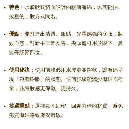
特色
：水滴狀或切面設計的親膚海綿，以其輕拍、
按壓的上妝方式聞名。
優點
：能打造出清透、服貼、光澤感強的底妝，妝
效自然，對新手非常友善。尖頭處可用於眼下、鼻
翼等細節部位。
使用秘訣
：使用前務必用水浸濕並擰乾，讓海綿呈
現「濕潤膨脹」的狀態。這個步驟能減少海綿吃粉
量，並讓妝感更保濕、更持久。
挑選重點
：選擇氣孔細密、回彈力佳的材質，避免
劣質海綿導致膚況過敏。