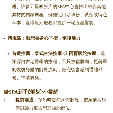
程
。許多五星級飯店的SPA中心會推出結合當地
素材的獨家療程，例如使用珍珠粉、黃金或特色
草本，從環境到服務都提供一場五感饗宴。
情境四：我想要身心平衡，恢復活力
首選推薦
：
泰式古法按摩
或
阿育吠陀按摩
。這
類源自古老醫學的療程，不只放鬆肌肉，更著重
於恢復身體的能量流動，做完後會感到通體舒
暢、神清氣爽。
給SPA新手的貼心小提醒
提前溝通
：預約時告知身體狀況，按摩前與師
傅討論力道與想加強的部位。