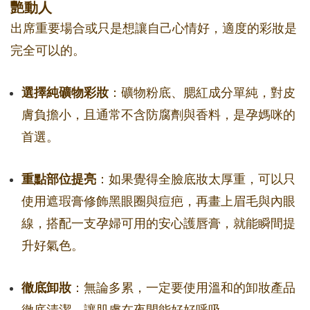
艷動人
出席重要場合或只是想讓自己心情好，適度的彩妝是
完全可以的。
選擇純礦物彩妝
：礦物粉底、腮紅成分單純，對皮
膚負擔小，且通常不含防腐劑與香料，是孕媽咪的
首選。
重點部位提亮
：如果覺得全臉底妝太厚重，可以只
使用遮瑕膏修飾黑眼圈與痘疤，再畫上眉毛與內眼
線，搭配一支孕婦可用的安心護唇膏，就能瞬間提
升好氣色。
徹底卸妝
：無論多累，一定要使用溫和的卸妝產品