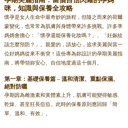
孕期美麗指南：當個自信閃耀的孕媽
咪，知識與保養全攻略
懷孕是女人生命中最奇妙的旅程，但隨之而來的荷爾
蒙變化，也常常為肌膚與身體帶來許多挑戰。許多準
媽媽會擔心：「懷孕還能保養化妝嗎？」、「妊娠紋
該怎麼預防？」。親愛的，請放心，追求美麗與當一
位好媽媽從來不衝突！這份專為妳設計的孕期美麗指
南，將帶領妳安心、自信地度過這十個月。
第一章：基礎保養篇 – 溫和清潔、重點保濕、
絕對防曬
孕期因為雌激素和黃體素上升，肌膚可能變得敏感、
乾燥、甚至狂長痘痘。此時的保養原則應回歸「簡
單、溫和、有效」。