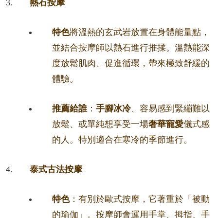
熱石按摩
特色
將溫熱的玄武岩放置在身體能量點，
並結合按摩師以熱石進行推揉。溫熱能深
度放鬆肌肉、促進循環，帶來極致舒緩的
體驗。
推薦給誰
：
手腳冰冷
、容易感到緊繃難以
放鬆、或單純想享受一場
奢華寵愛
儀式感
的人。特別適合在寒冷的季節進行。
泰式古法按摩
特色
：有別於歐式按摩，它著重於「被動
的瑜伽」。按摩師會運用手掌、拇指、手