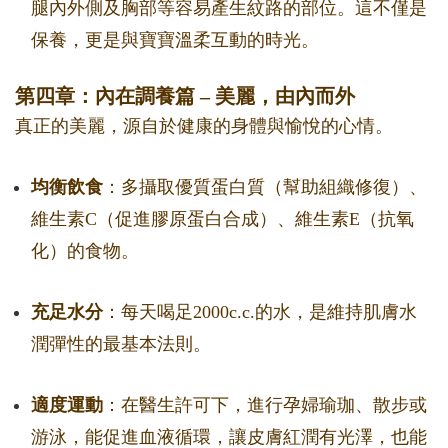
腿內外側及胸部等容易產生紋路的部位。這不僅是
保養，更是與寶寶溫柔互動的時光。
第四章：內在調養篇 – 美麗，由內而外
真正的美麗，源自於健康的身體與愉悅的心情。
均衡飲食
：多攝取優質蛋白質（幫助組織修復）、
維生素C（促進膠原蛋白合成）、維生素E（抗氧
化）的食物。
充足水分
：每天喝足2000c.c.的水，是維持肌膚水
潤彈性的最基本法則。
適度運動
：在醫生許可下，進行孕婦瑜珈、散步或
游泳，能促進血液循環，讓皮膚紅潤有光澤，也能