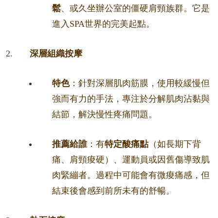
鬆
、或久坐辦公室的僵硬肩頸族群。它是
進入SPA世界的完美起點。
深層組織按摩
特色
：針對深層肌肉筋膜，使用較緩慢但
強而有力的手法，專注於分解肌肉沾黏與
結節，解決慢性疼痛問題。
推薦給誰
：有
特定酸痛點
（如長期下背
痛、肩頸痠硬）、運動員或因舊傷導致肌
肉緊繃者。過程中可能會有微痠痛感，但
結束後會感到前所未有的舒暢。