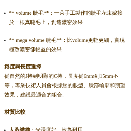
** volume 睫毛**：一朵手工製作的睫毛花束嫁接
於一根真睫毛上，創造濃密效果
** mega volume 睫毛**：比volume更輕更細，實現
極致濃密卻輕盈的效果
捲度與長度選擇
從自然的J捲到明顯的C捲，長度從6mm到15mm不
等，專業技術人員會根據您的眼型、臉部輪廓和期望
效果，建議最適合的組合。
材質比較
人造纖維
：光澤度好，較為耐用