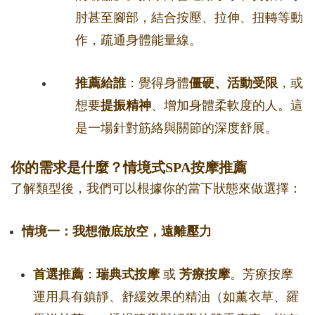
肘甚至腳部，結合按壓、拉伸、扭轉等動
作，疏通身體能量線。
推薦給誰
：覺得身體
僵硬、活動受限
，或
想要
提振精神
、增加身體柔軟度的人。這
是一場針對筋絡與關節的深度舒展。
你的需求是什麼？情境式SPA按摩推薦
了解類型後，我們可以根據你的當下狀態來做選擇：
情境一：我想徹底放空，遠離壓力
首選推薦
：
瑞典式按摩
或
芳療按摩
。芳療按摩
運用具有鎮靜、舒緩效果的精油（如薰衣草、羅