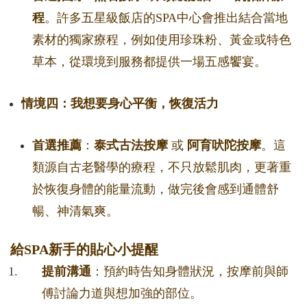
程
。許多五星級飯店的SPA中心會推出結合當地
素材的獨家療程，例如使用珍珠粉、黃金或特色
草本，從環境到服務都提供一場五感饗宴。
情境四：我想要身心平衡，恢復活力
首選推薦
：
泰式古法按摩
或
阿育吠陀按摩
。這
類源自古老醫學的療程，不只放鬆肌肉，更著重
於恢復身體的能量流動，做完後會感到通體舒
暢、神清氣爽。
給SPA新手的貼心小提醒
提前溝通
：預約時告知身體狀況，按摩前與師
傅討論力道與想加強的部位。