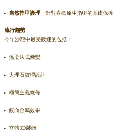
自然指甲護理
：針對喜歡原生指甲的基礎保養
流行趨勢
今年沙龍中最受歡迎的包括：
溫柔法式漸變
大理石紋理設計
極簡主義線條
鏡面金屬效果
立體3D裝飾