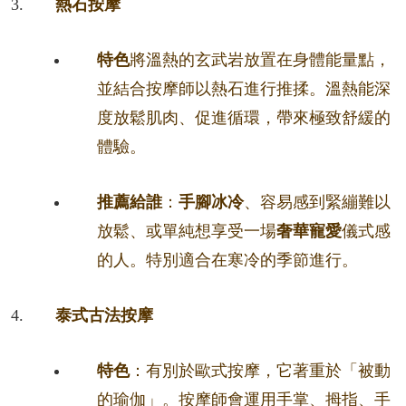
熱石按摩
特色
將溫熱的玄武岩放置在身體能量點，
並結合按摩師以熱石進行推揉。溫熱能深
度放鬆肌肉、促進循環，帶來極致舒緩的
體驗。
推薦給誰
：
手腳冰冷
、容易感到緊繃難以
放鬆、或單純想享受一場
奢華寵愛
儀式感
的人。特別適合在寒冷的季節進行。
泰式古法按摩
特色
：有別於歐式按摩，它著重於「被動
的瑜伽」。按摩師會運用手掌、拇指、手