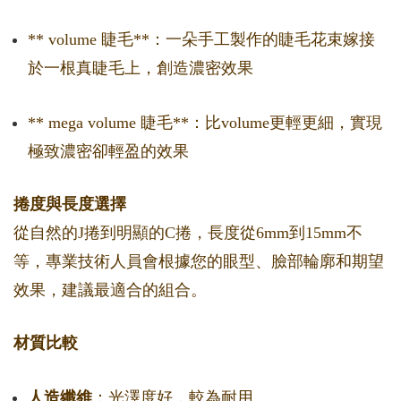
** volume 睫毛**：一朵手工製作的睫毛花束嫁接
於一根真睫毛上，創造濃密效果
** mega volume 睫毛**：比volume更輕更細，實現
極致濃密卻輕盈的效果
捲度與長度選擇
從自然的J捲到明顯的C捲，長度從6mm到15mm不
等，專業技術人員會根據您的眼型、臉部輪廓和期望
效果，建議最適合的組合。
材質比較
人造纖維
：光澤度好，較為耐用