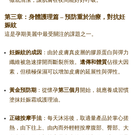
徹底清潔，讓肌膚在夜間能好好呼吸。
第三章：身體護理篇 – 預防重於治療，對抗妊
娠紋
這是孕期美麗中最受關注的課題之一。
妊娠紋的成因
：由於皮膚真皮層的膠原蛋白與彈力
纖維被急速撐開而斷裂所致。
遺傳和體質
佔很大因
素，但積極保濕可以增加皮膚的延展性與彈性。
黃金預防期
：從懷孕
第三個月
開始，就應養成習慣
塗抹妊娠霜或護理油。
正確按摩手法
：每天沐浴後，取適量產品於掌心搓
熱，由下往上、由內而外輕輕按摩腹部、臀部、大