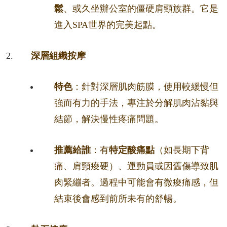
鬆
、或久坐辦公室的僵硬肩頸族群。它是
進入SPA世界的完美起點。
深層組織按摩
特色
：針對深層肌肉筋膜，使用較緩慢但
強而有力的手法，專注於分解肌肉沾黏與
結節，解決慢性疼痛問題。
推薦給誰
：有
特定酸痛點
（如長期下背
痛、肩頸痠硬）、運動員或因舊傷導致肌
肉緊繃者。過程中可能會有微痠痛感，但
結束後會感到前所未有的舒暢。