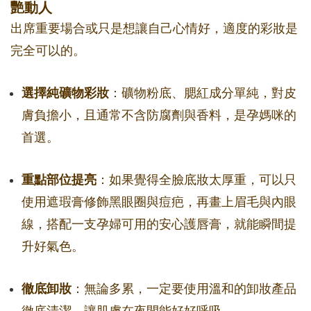
艷動人
出席重要場合或只是想讓自己心情好，適度的彩妝是
完全可以的。
選擇純礦物彩妝
：礦物粉底、腮紅成分單純，對皮
膚負擔小，且通常不含防腐劑與香料，是孕媽咪的
首選。
重點部位提亮
：如果覺得全臉底妝太厚重，可以只
使用遮瑕膏修飾黑眼圈與痘疤，再畫上眉毛與內眼
線，搭配一支孕婦可用的安心護唇膏，就能瞬間提
升好氣色。
徹底卸妝
：無論多累，一定要使用溫和的卸妝產品