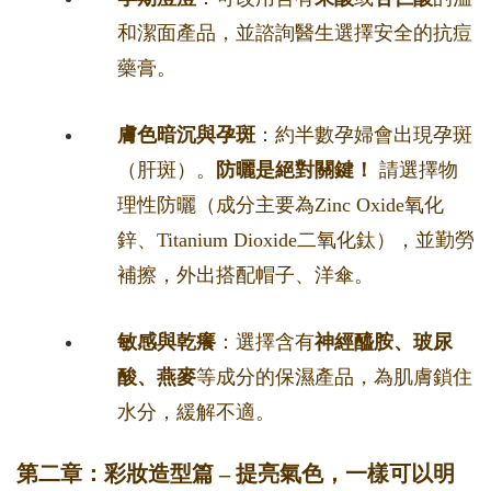
和潔面產品，並諮詢醫生選擇安全的抗痘
藥膏。
膚色暗沉與孕斑
：約半數孕婦會出現孕斑
（肝斑）。
防曬是絕對關鍵！
請選擇物
理性防曬（成分主要為Zinc Oxide氧化
鋅、Titanium Dioxide二氧化鈦），並勤勞
補擦，外出搭配帽子、洋傘。
敏感與乾癢
：選擇含有
神經醯胺、玻尿
酸、燕麥
等成分的保濕產品，為肌膚鎖住
水分，緩解不適。
第二章：彩妝造型篇 – 提亮氣色，一樣可以明