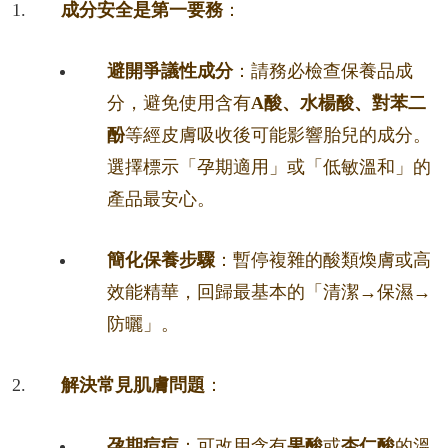
成分安全是第一要務
：
避開爭議性成分
：請務必檢查保養品成
分，避免使用含有
A酸、水楊酸、對苯二
酚
等經皮膚吸收後可能影響胎兒的成分。
選擇標示「孕期適用」或「低敏溫和」的
產品最安心。
簡化保養步驟
：暫停複雜的酸類煥膚或高
效能精華，回歸最基本的「清潔→保濕→
防曬」。
解決常見肌膚問題
：
孕期痘痘
：可改用含有
果酸
或
杏仁酸
的溫