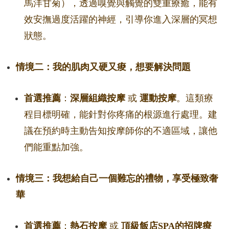
馬洋甘菊），透過嗅覺與觸覺的雙重療癒，能有
效安撫過度活躍的神經，引導你進入深層的冥想
狀態。
情境二：我的肌肉又硬又痠，想要解決問題
首選推薦
：
深層組織按摩
或
運動按摩
。這類療
程目標明確，能針對你疼痛的根源進行處理。建
議在預約時主動告知按摩師你的不適區域，讓他
們能重點加強。
情境三：我想給自己一個難忘的禮物，享受極致奢
華
首選推薦
：
熱石按摩
或
頂級飯店SPA的招牌療