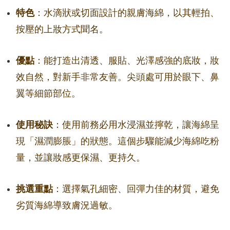
特色
：水滴狀或切面設計的親膚海綿，以其輕拍、
按壓的上妝方式聞名。
優點
：能打造出清透、服貼、光澤感強的底妝，妝
效自然，對新手非常友善。尖頭處可用於眼下、鼻
翼等細節部位。
使用秘訣
：使用前務必用水浸濕並擰乾，讓海綿呈
現「濕潤膨脹」的狀態。這個步驟能減少海綿吃粉
量，並讓妝感更保濕、更持久。
挑選重點
：選擇氣孔細密、回彈力佳的材質，避免
劣質海綿導致膚況過敏。