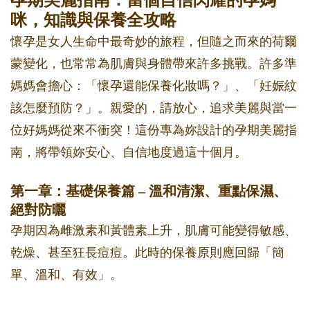
孕期美麗指南：當個自信閃耀的孕媽
咪，知識與保養全攻略
懷孕是女人生命中最奇妙的旅程，但隨之而來的荷爾
蒙變化，也常常為肌膚與身體帶來許多挑戰。許多準
媽媽會擔心：「懷孕還能保養化妝嗎？」、「妊娠紋
該怎麼預防？」。親愛的，請放心，追求美麗與當一
位好媽媽從來不衝突！這份專為妳設計的孕期美麗指
南，將帶領妳安心、自信地度過這十個月。
第一章：基礎保養篇 – 溫和清潔、重點保濕、
絕對防曬
孕期因為雌激素和黃體素上升，肌膚可能變得敏感、
乾燥、甚至狂長痘痘。此時的保養原則應回歸「簡
單、溫和、有效」。