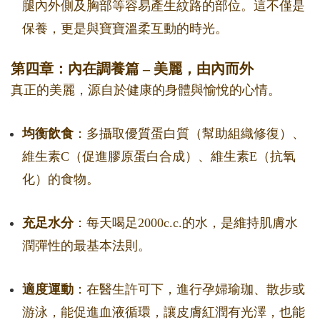
腿內外側及胸部等容易產生紋路的部位。這不僅是
保養，更是與寶寶溫柔互動的時光。
第四章：內在調養篇 – 美麗，由內而外
真正的美麗，源自於健康的身體與愉悅的心情。
均衡飲食
：多攝取優質蛋白質（幫助組織修復）、
維生素C（促進膠原蛋白合成）、維生素E（抗氧
化）的食物。
充足水分
：每天喝足2000c.c.的水，是維持肌膚水
潤彈性的最基本法則。
適度運動
：在醫生許可下，進行孕婦瑜珈、散步或
游泳，能促進血液循環，讓皮膚紅潤有光澤，也能