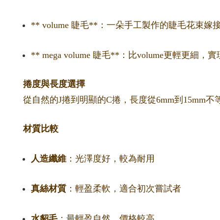
** volume 睫毛**：一朵手工製作的睫毛花
** mega volume 睫毛**：比volume更輕
捲度與長度選擇
從自然的J捲到明顯的C捲，長度從6mm到15m
材質比較
人造纖維
：光澤度好，較為耐用
真絲材質
：輕盈柔軟，適合初次嘗試者
水貂毛
：最輕盈自然，價格較高