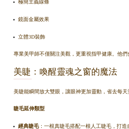
極簡主義線條
鏡面金屬效果
立體3D裝飾
專業美甲師不僅關注美觀，更重視指甲健康。他們
美睫：喚醒靈魂之窗的魔法
美睫能瞬間放大雙眼，讓眼神更加靈動，省去每天
睫毛延伸類型
經典睫毛
：一根真睫毛搭配一根人工睫毛，打造