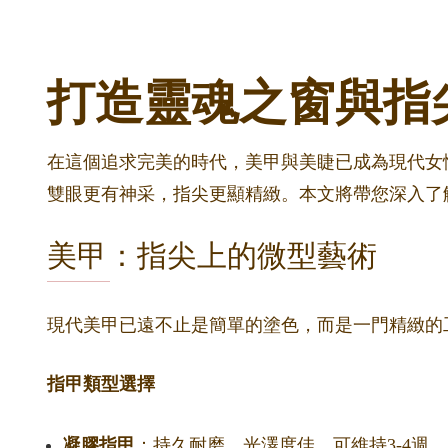
打造靈魂之窗與指
在這個追求完美的時代，美甲與美睫已成為現代女性
雙眼更有神采，指尖更顯精緻。本文將帶您深入了
美甲：指尖上的微型藝術
現代美甲已遠不止是簡單的塗色，而是一門精緻的
指甲類型選擇
凝膠指甲
：持久耐磨，光澤度佳，可維持3-4週