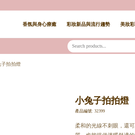
香氛與身心療癒
彩妝新品與流行趨勢
美妝彩
兔子拍拍燈
小兔子拍拍燈
產品編號: 32399
柔和的光線不刺眼，還可