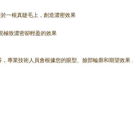
束嫁接於一根真睫毛上，創造濃密效果
更細，實現極致濃密卻輕盈的效果
m不等，專業技術人員會根據您的眼型、臉部輪廓和期望效