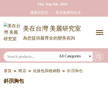
Thu. Aug 6th, 2026
護髮與造型
美容健康與生活
美在台灣 美麗研究室
為您提供最齊全的變美咨詢
首頁
商店
化妝包與收納類
斜孭胸包
斜孭胸包