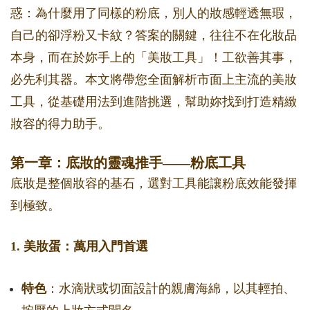
惑：為什麼用了同樣的粉底，別人的妝感輕透無瑕，
自己的卻浮粉又卡紋？答案的關鍵，往往不在化妝品
本身，而在於妳手上的「美妝工具」！工欲善其事，
必先利其器。本文將帶您全面解析市面上主流的美妝
工具，從基礎用法到進階挑選，幫助妳找到打造精緻
妝容的得力助手。
第一章：底妝的靈魂推手——粉底工具
底妝是整個妝容的基石，選對工具能讓粉底效能發揮
到極致。
1. 美妝蛋：萬用入門首選
特色
：水滴狀或切面設計的親膚海綿，以其輕拍、