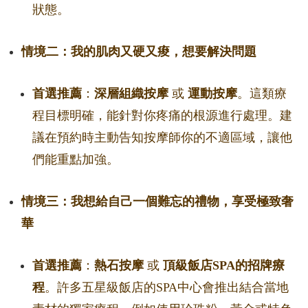
狀態。
情境二：我的肌肉又硬又痠，想要解決問題
首選推薦
：
深層組織按摩
或
運動按摩
。這類療
程目標明確，能針對你疼痛的根源進行處理。建
議在預約時主動告知按摩師你的不適區域，讓他
們能重點加強。
情境三：我想給自己一個難忘的禮物，享受極致奢
華
首選推薦
：
熱石按摩
或
頂級飯店SPA的招牌療
程
。許多五星級飯店的SPA中心會推出結合當地