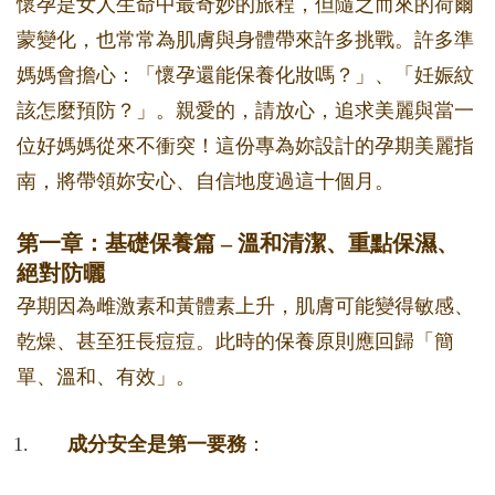
懷孕是女人生命中最奇妙的旅程，但隨之而來的荷爾
蒙變化，也常常為肌膚與身體帶來許多挑戰。許多準
媽媽會擔心：「懷孕還能保養化妝嗎？」、「妊娠紋
該怎麼預防？」。親愛的，請放心，追求美麗與當一
位好媽媽從來不衝突！這份專為妳設計的孕期美麗指
南，將帶領妳安心、自信地度過這十個月。
第一章：基礎保養篇 – 溫和清潔、重點保濕、
絕對防曬
孕期因為雌激素和黃體素上升，肌膚可能變得敏感、
乾燥、甚至狂長痘痘。此時的保養原則應回歸「簡
單、溫和、有效」。
成分安全是第一要務
：