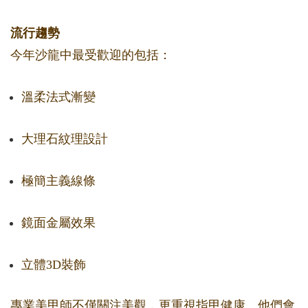
流行趨勢
今年沙龍中最受歡迎的包括：
溫柔法式漸變
大理石紋理設計
極簡主義線條
鏡面金屬效果
立體3D裝飾
專業美甲師不僅關注美觀，更重視指甲健康。他們會