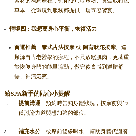
素材的獨家療程，例如使用珍珠粉、黃金或特色
草本，從環境到服務都提供一場五感饗宴。
情境四：我想要身心平衡，恢復活力
首選推薦
：
泰式古法按摩
或
阿育吠陀按摩
。這
類源自古老醫學的療程，不只放鬆肌肉，更著重
於恢復身體的能量流動，做完後會感到通體舒
暢、神清氣爽。
給SPA新手的貼心小提醒
提前溝通
：預約時告知身體狀況，按摩前與師
傅討論力道與想加強的部位。
補充水分
：按摩前後多喝水，幫助身體代謝廢