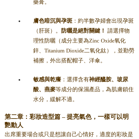
藥膏。
膚色暗沉與孕斑
：約半數孕婦會出現孕斑
（肝斑）。
防曬是絕對關鍵！
請選擇物
理性防曬（成分主要為Zinc Oxide氧化
鋅、Titanium Dioxide二氧化鈦），並勤勞
補擦，外出搭配帽子、洋傘。
敏感與乾癢
：選擇含有
神經醯胺、玻尿
酸、燕麥
等成分的保濕產品，為肌膚鎖住
水分，緩解不適。
第二章：彩妝造型篇 – 提亮氣色，一樣可以明
艷動人
出席重要場合或只是想讓自己心情好，適度的彩妝是