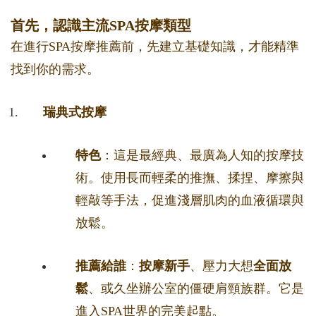
首先，認識主流SPA按摩類型
在進行SPA按摩推薦前，先建立基礎知識，才能精準
找到你的需求。
瑞典式按摩
特色
：這是最經典、最廣為人知的按摩技
術。使用長而輕柔的推撫、揉捏、摩擦與
輕敲等手法，促進淺層肌肉的血液循環與
放鬆。
推薦給誰
：
按摩新手
、壓力大想
全面放
鬆
、或久坐辦公室的僵硬肩頸族群。它是
進入SPA世界的完美起點。