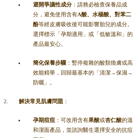
避開爭議性成分
：請務必檢查保養品成
分，避免使用含有
A酸、水楊酸、對苯二
酚
等經皮膚吸收後可能影響胎兒的成分。
選擇標示「孕期適用」或「低敏溫和」的
產品最安心。
簡化保養步驟
：暫停複雜的酸類煥膚或高
效能精華，回歸最基本的「清潔→保濕→
防曬」。
解決常見肌膚問題
：
孕期痘痘
：可改用含有
果酸
或
杏仁酸
的溫
和潔面產品，並諮詢醫生選擇安全的抗痘