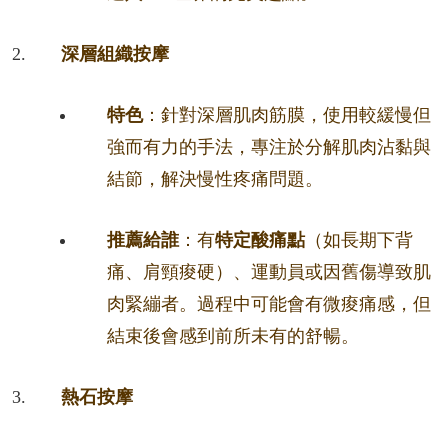
深層組織按摩
特色
：針對深層肌肉筋膜，使用較緩慢但
強而有力的手法，專注於分解肌肉沾黏與
結節，解決慢性疼痛問題。
推薦給誰
：有
特定酸痛點
（如長期下背
痛、肩頸痠硬）、運動員或因舊傷導致肌
肉緊繃者。過程中可能會有微痠痛感，但
結束後會感到前所未有的舒暢。
熱石按摩