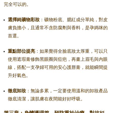
完全可以的。
選擇純礦物彩妝
：礦物粉底、腮紅成分單純，對皮
膚負擔小，且通常不含防腐劑與香料，是孕媽咪的
首選。
重點部位提亮
：如果覺得全臉底妝太厚重，可以只
使用遮瑕膏修飾黑眼圈與痘疤，再畫上眉毛與內眼
線，搭配一支孕婦可用的安心護唇膏，就能瞬間提
升好氣色。
徹底卸妝
：無論多累，一定要使用溫和的卸妝產品
徹底清潔，讓肌膚在夜間能好好呼吸。