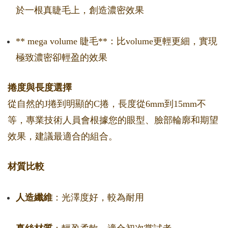
於一根真睫毛上，創造濃密效果
** mega volume 睫毛**：比volume更輕更細，實現
極致濃密卻輕盈的效果
捲度與長度選擇
從自然的J捲到明顯的C捲，長度從6mm到15mm不
等，專業技術人員會根據您的眼型、臉部輪廓和期望
效果，建議最適合的組合。
材質比較
人造纖維
：光澤度好，較為耐用