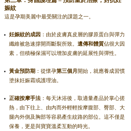
第三章：身體護理篇 – 預防重於治療，對抗妊
娠紋
這是孕期美麗中最受關注的課題之一。
妊娠紋的成因
：由於皮膚真皮層的膠原蛋白與彈力
纖維被急速撐開而斷裂所致。
遺傳和體質
佔很大因
素，但積極保濕可以增加皮膚的延展性與彈性。
黃金預防期
：從懷孕
第三個月
開始，就應養成習慣
塗抹妊娠霜或護理油。
正確按摩手法
：每天沐浴後，取適量產品於掌心搓
熱，由下往上、由內而外輕輕按摩腹部、臀部、大
腿內外側及胸部等容易產生紋路的部位。這不僅是
保養，更是與寶寶溫柔互動的時光。