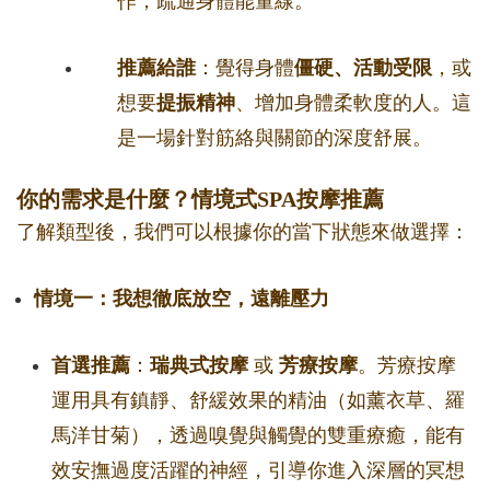
作，疏通身體能量線。
推薦給誰
：覺得身體
僵硬、活動受限
，或
想要
提振精神
、增加身體柔軟度的人。這
是一場針對筋絡與關節的深度舒展。
你的需求是什麼？情境式SPA按摩推薦
了解類型後，我們可以根據你的當下狀態來做選擇：
情境一：我想徹底放空，遠離壓力
首選推薦
：
瑞典式按摩
或
芳療按摩
。芳療按摩
運用具有鎮靜、舒緩效果的精油（如薰衣草、羅
馬洋甘菊），透過嗅覺與觸覺的雙重療癒，能有
效安撫過度活躍的神經，引導你進入深層的冥想