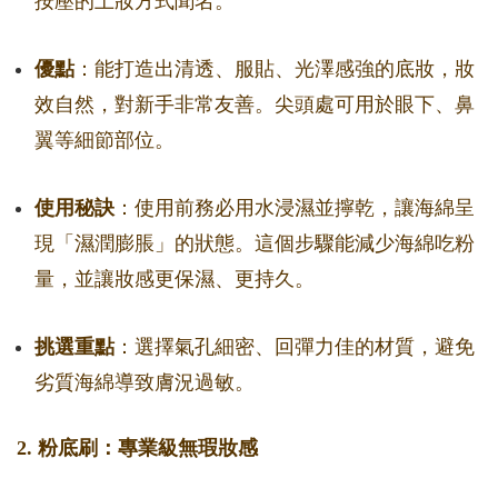
按壓的上妝方式聞名。
優點
：能打造出清透、服貼、光澤感強的底妝，妝
效自然，對新手非常友善。尖頭處可用於眼下、鼻
翼等細節部位。
使用秘訣
：使用前務必用水浸濕並擰乾，讓海綿呈
現「濕潤膨脹」的狀態。這個步驟能減少海綿吃粉
量，並讓妝感更保濕、更持久。
挑選重點
：選擇氣孔細密、回彈力佳的材質，避免
劣質海綿導致膚況過敏。
2. 粉底刷：專業級無瑕妝感