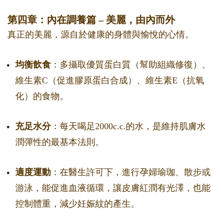
第四章：內在調養篇 – 美麗，由內而外
真正的美麗，源自於健康的身體與愉悅的心情。
均衡飲食
：多攝取優質蛋白質（幫助組織修復）、
維生素C（促進膠原蛋白合成）、維生素E（抗氧
化）的食物。
充足水分
：每天喝足2000c.c.的水，是維持肌膚水
潤彈性的最基本法則。
適度運動
：在醫生許可下，進行孕婦瑜珈、散步或
游泳，能促進血液循環，讓皮膚紅潤有光澤，也能
控制體重，減少妊娠紋的產生。