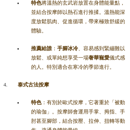
特色
將溫熱的玄武岩放置在身體能量點，
並結合按摩師以熱石進行推揉。溫熱能深
度放鬆肌肉、促進循環，帶來極致舒緩的
體驗。
推薦給誰
：
手腳冰冷
、容易感到緊繃難以
放鬆、或單純想享受一場
奢華寵愛
儀式感
的人。特別適合在寒冷的季節進行。
泰式古法按摩
特色
：有別於歐式按摩，它著重於「被動
的瑜伽」。按摩師會運用手掌、拇指、手
肘甚至腳部，結合按壓、拉伸、扭轉等動