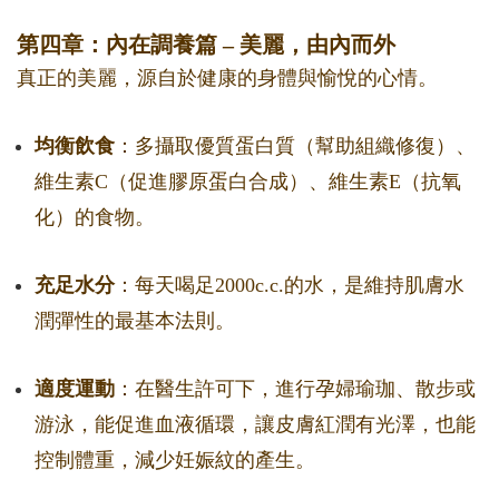
第四章：內在調養篇 – 美麗，由內而外
真正的美麗，源自於健康的身體與愉悅的心情。
均衡飲食
：多攝取優質蛋白質（幫助組織修復）、
維生素C（促進膠原蛋白合成）、維生素E（抗氧
化）的食物。
充足水分
：每天喝足2000c.c.的水，是維持肌膚水
潤彈性的最基本法則。
適度運動
：在醫生許可下，進行孕婦瑜珈、散步或
游泳，能促進血液循環，讓皮膚紅潤有光澤，也能
控制體重，減少妊娠紋的產生。