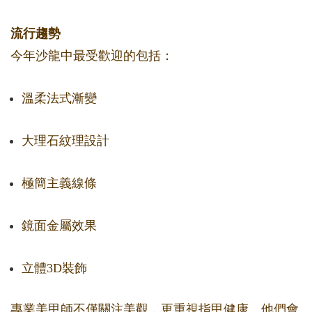
流行趨勢
今年沙龍中最受歡迎的包括：
溫柔法式漸變
大理石紋理設計
極簡主義線條
鏡面金屬效果
立體3D裝飾
專業美甲師不僅關注美觀，更重視指甲健康。他們會