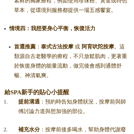
素材的獨家療程，例如使用珍珠粉、黃金或特色
草本，從環境到服務都提供一場五感饗宴。
情境四：我想要身心平衡，恢復活力
首選推薦
：
泰式古法按摩
或
阿育吠陀按摩
。這
類源自古老醫學的療程，不只放鬆肌肉，更著重
於恢復身體的能量流動，做完後會感到通體舒
暢、神清氣爽。
給SPA新手的貼心小提醒
提前溝通
：預約時告知身體狀況，按摩前與師
傅討論力道與想加強的部位。
補充水分
：按摩前後多喝水，幫助身體代謝廢