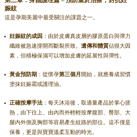
第三章：身體護理篇 – 預防重於治療，對抗妊
娠紋
這是孕期美麗中最受關注的課題之一。
妊娠紋的成因
：由於皮膚真皮層的膠原蛋白與彈力
纖維被急速撐開而斷裂所致。
遺傳和體質
佔很大因
素，但積極保濕可以增加皮膚的延展性與彈性。
黃金預防期
：從懷孕
第三個月
開始，就應養成習慣
塗抹妊娠霜或護理油。
正確按摩手法
：每天沐浴後，取適量產品於掌心搓
熱，由下往上、由內而外輕輕按摩腹部、臀部、大
腿內外側及胸部等容易產生紋路的部位。這不僅是
保養，更是與寶寶溫柔互動的時光。