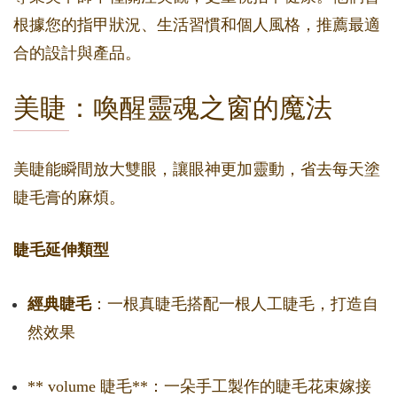
根據您的指甲狀況、生活習慣和個人風格，推薦最適
合的設計與產品。
美睫：喚醒靈魂之窗的魔法
美睫能瞬間放大雙眼，讓眼神更加靈動，省去每天塗
睫毛膏的麻煩。
睫毛延伸類型
經典睫毛
：一根真睫毛搭配一根人工睫毛，打造自
然效果
** volume 睫毛**：一朵手工製作的睫毛花束嫁接