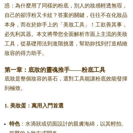
惑：為什麼用了同樣的粉底，別人的妝感輕透無瑕，
自己的卻浮粉又卡紋？答案的關鍵，往往不在化妝品
本身，而在於妳手上的「美妝工具」！工欲善其事，
必先利其器。本文將帶您全面解析市面上主流的美妝
工具，從基礎用法到進階挑選，幫助妳找到打造精緻
妝容的得力助手。
第一章：底妝的靈魂推手——粉底工具
底妝是整個妝容的基石，選對工具能讓粉底效能發揮
到極致。
1. 美妝蛋：萬用入門首選
特色
：水滴狀或切面設計的親膚海綿，以其輕拍、