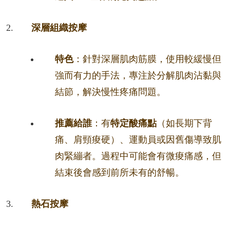
深層組織按摩
特色
：針對深層肌肉筋膜，使用較緩慢但
強而有力的手法，專注於分解肌肉沾黏與
結節，解決慢性疼痛問題。
推薦給誰
：有
特定酸痛點
（如長期下背
痛、肩頸痠硬）、運動員或因舊傷導致肌
肉緊繃者。過程中可能會有微痠痛感，但
結束後會感到前所未有的舒暢。
熱石按摩