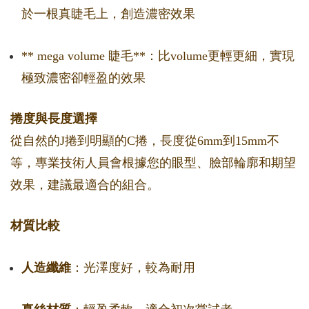
於一根真睫毛上，創造濃密效果
** mega volume 睫毛**：比volume更輕更細，實現
極致濃密卻輕盈的效果
捲度與長度選擇
從自然的J捲到明顯的C捲，長度從6mm到15mm不
等，專業技術人員會根據您的眼型、臉部輪廓和期望
效果，建議最適合的組合。
材質比較
人造纖維
：光澤度好，較為耐用