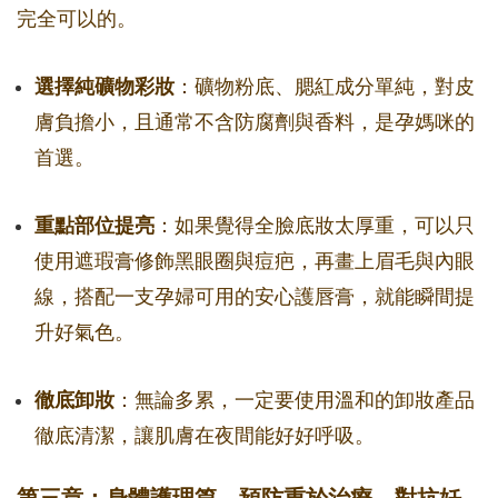
完全可以的。
選擇純礦物彩妝
：礦物粉底、腮紅成分單純，對皮
膚負擔小，且通常不含防腐劑與香料，是孕媽咪的
首選。
重點部位提亮
：如果覺得全臉底妝太厚重，可以只
使用遮瑕膏修飾黑眼圈與痘疤，再畫上眉毛與內眼
線，搭配一支孕婦可用的安心護唇膏，就能瞬間提
升好氣色。
徹底卸妝
：無論多累，一定要使用溫和的卸妝產品
徹底清潔，讓肌膚在夜間能好好呼吸。