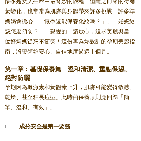
懷孕是女人生命中最奇妙的旅程，但隨之而來的荷爾
蒙變化，也常常為肌膚與身體帶來許多挑戰。許多準
媽媽會擔心：「懷孕還能保養化妝嗎？」、「妊娠紋
該怎麼預防？」。親愛的，請放心，追求美麗與當一
位好媽媽從來不衝突！這份專為妳設計的孕期美麗指
南，將帶領妳安心、自信地度過這十個月。
第一章：基礎保養篇 – 溫和清潔、重點保濕、
絕對防曬
孕期因為雌激素和黃體素上升，肌膚可能變得敏感、
乾燥、甚至狂長痘痘。此時的保養原則應回歸「簡
單、溫和、有效」。
成分安全是第一要務
：