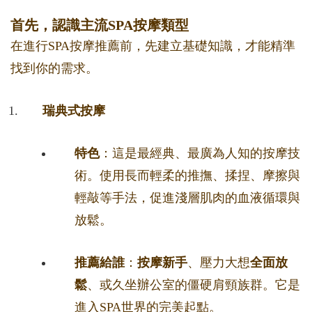
首先，認識主流SPA按摩類型
在進行SPA按摩推薦前，先建立基礎知識，才能精準
找到你的需求。
瑞典式按摩
特色
：這是最經典、最廣為人知的按摩技
術。使用長而輕柔的推撫、揉捏、摩擦與
輕敲等手法，促進淺層肌肉的血液循環與
放鬆。
推薦給誰
：
按摩新手
、壓力大想
全面放
鬆
、或久坐辦公室的僵硬肩頸族群。它是
進入SPA世界的完美起點。