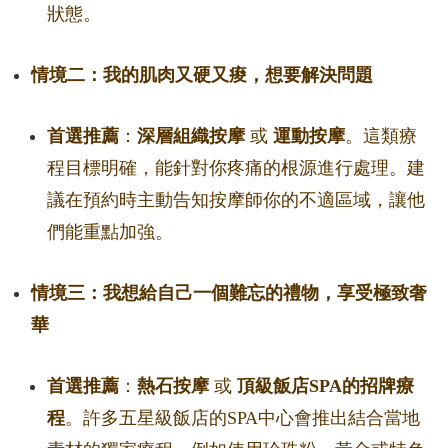
狀態。
情境二：我的肌肉又硬又痠，想要解決問題
首選推薦
：
深層組織按摩
或
運動按摩
。這類療
程目標明確，能針對你疼痛的根源進行處理。建
議在預約時主動告知按摩師你的不適區域，讓他
們能重點加強。
情境三：我想給自己一個難忘的禮物，享受極致奢
華
首選推薦
：
熱石按摩
或
頂級飯店SPA的招牌療
程
。許多五星級飯店的SPA中心會推出結合當地