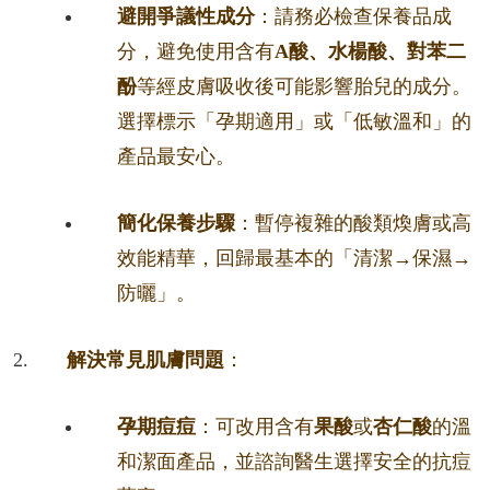
避開爭議性成分
：請務必檢查保養品成
分，避免使用含有
A酸、水楊酸、對苯二
酚
等經皮膚吸收後可能影響胎兒的成分。
選擇標示「孕期適用」或「低敏溫和」的
產品最安心。
簡化保養步驟
：暫停複雜的酸類煥膚或高
效能精華，回歸最基本的「清潔→保濕→
防曬」。
解決常見肌膚問題
：
孕期痘痘
：可改用含有
果酸
或
杏仁酸
的溫
和潔面產品，並諮詢醫生選擇安全的抗痘