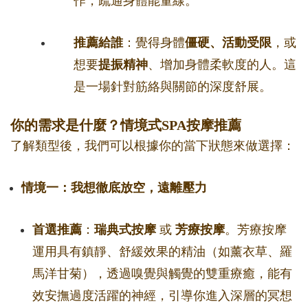
作，疏通身體能量線。
推薦給誰
：覺得身體
僵硬、活動受限
，或
想要
提振精神
、增加身體柔軟度的人。這
是一場針對筋絡與關節的深度舒展。
你的需求是什麼？情境式SPA按摩推薦
了解類型後，我們可以根據你的當下狀態來做選擇：
情境一：我想徹底放空，遠離壓力
首選推薦
：
瑞典式按摩
或
芳療按摩
。芳療按摩
運用具有鎮靜、舒緩效果的精油（如薰衣草、羅
馬洋甘菊），透過嗅覺與觸覺的雙重療癒，能有
效安撫過度活躍的神經，引導你進入深層的冥想