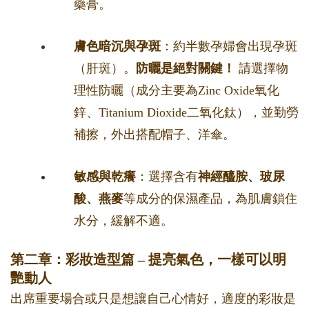
藥膏。
膚色暗沉與孕斑
：約半數孕婦會出現孕斑
（肝斑）。
防曬是絕對關鍵！
請選擇物
理性防曬（成分主要為Zinc Oxide氧化
鋅、Titanium Dioxide二氧化鈦），並勤勞
補擦，外出搭配帽子、洋傘。
敏感與乾癢
：選擇含有
神經醯胺、玻尿
酸、燕麥
等成分的保濕產品，為肌膚鎖住
水分，緩解不適。
第二章：彩妝造型篇 – 提亮氣色，一樣可以明
艷動人
出席重要場合或只是想讓自己心情好，適度的彩妝是