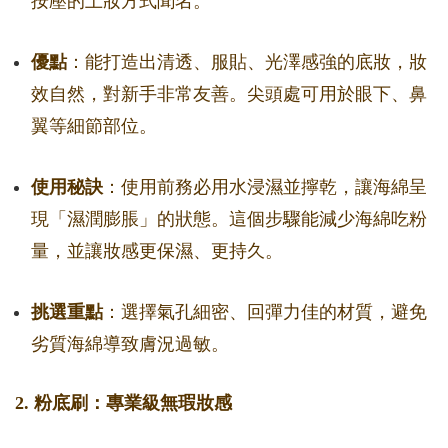
按壓的上妝方式聞名。
優點
：能打造出清透、服貼、光澤感強的底妝，妝
效自然，對新手非常友善。尖頭處可用於眼下、鼻
翼等細節部位。
使用秘訣
：使用前務必用水浸濕並擰乾，讓海綿呈
現「濕潤膨脹」的狀態。這個步驟能減少海綿吃粉
量，並讓妝感更保濕、更持久。
挑選重點
：選擇氣孔細密、回彈力佳的材質，避免
劣質海綿導致膚況過敏。
2. 粉底刷：專業級無瑕妝感