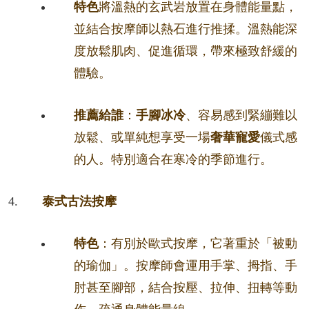
特色
將溫熱的玄武岩放置在身體能量點，
並結合按摩師以熱石進行推揉。溫熱能深
度放鬆肌肉、促進循環，帶來極致舒緩的
體驗。
推薦給誰
：
手腳冰冷
、容易感到緊繃難以
放鬆、或單純想享受一場
奢華寵愛
儀式感
的人。特別適合在寒冷的季節進行。
泰式古法按摩
特色
：有別於歐式按摩，它著重於「被動
的瑜伽」。按摩師會運用手掌、拇指、手
肘甚至腳部，結合按壓、拉伸、扭轉等動