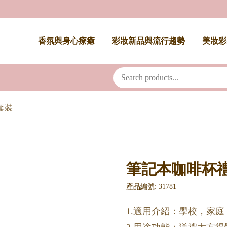
香氛與身心療癒
彩妝新品與流行趨勢
美妝彩
套裝
筆記本咖啡杯
產品編號: 31781
1.適用介紹：學校，家