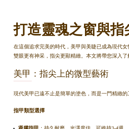
打造靈魂之窗與指
在這個追求完美的時代，美甲與美睫已成為現代女性
雙眼更有神采，指尖更顯精緻。本文將帶您深入了
美甲：指尖上的微型藝術
現代美甲已遠不止是簡單的塗色，而是一門精緻的
指甲類型選擇
凝膠指甲
：持久耐磨，光澤度佳，可維持3-4週