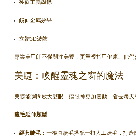
極簡主義線條
鏡面金屬效果
立體3D裝飾
專業美甲師不僅關注美觀，更重視指甲健康。他們
美睫：喚醒靈魂之窗的魔法
美睫能瞬間放大雙眼，讓眼神更加靈動，省去每天
睫毛延伸類型
經典睫毛
：一根真睫毛搭配一根人工睫毛，打造