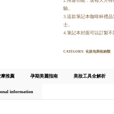
2.用途功能：送禮大方
驗。
3.這款筆記本咖啡杯禮
士。
4.筆記本封面可以訂製不
CATEGORY:
化妝包與收納類
按摩推薦
孕期美麗指南
美妝工具全解析
onal information