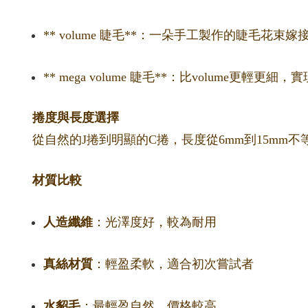
** volume 睫毛**：一朵手工製作的睫毛花
** mega volume 睫毛**：比volume更輕
捲度與長度選擇
從自然的J捲到明顯的C捲，長度從6mm到15m
材質比較
人造纖維
：光澤度好，較為耐用
真絲材質
：輕盈柔軟，適合初次嘗試者
水貂毛
：最輕盈自然，價格較高