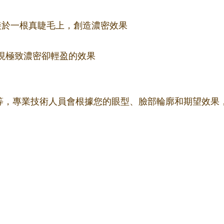
束嫁接於一根真睫毛上，創造濃密效果
更細，實現極致濃密卻輕盈的效果
m不等，專業技術人員會根據您的眼型、臉部輪廓和期望效