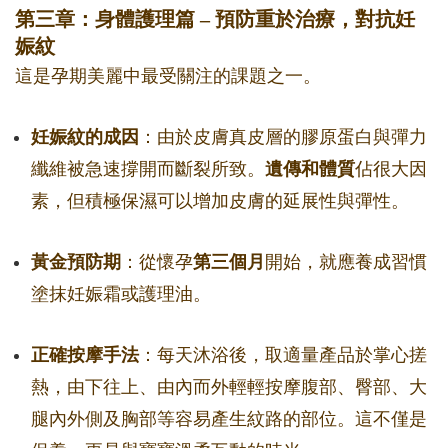
第三章：身體護理篇 – 預防重於治療，對抗妊
娠紋
這是孕期美麗中最受關注的課題之一。
妊娠紋的成因
：由於皮膚真皮層的膠原蛋白與彈力
纖維被急速撐開而斷裂所致。
遺傳和體質
佔很大因
素，但積極保濕可以增加皮膚的延展性與彈性。
黃金預防期
：從懷孕
第三個月
開始，就應養成習慣
塗抹妊娠霜或護理油。
正確按摩手法
：每天沐浴後，取適量產品於掌心搓
熱，由下往上、由內而外輕輕按摩腹部、臀部、大
腿內外側及胸部等容易產生紋路的部位。這不僅是