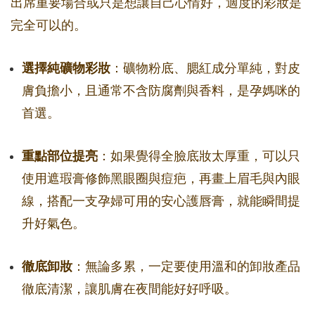
出席重要場合或只是想讓自己心情好，適度的彩妝是
完全可以的。
選擇純礦物彩妝
：礦物粉底、腮紅成分單純，對皮
膚負擔小，且通常不含防腐劑與香料，是孕媽咪的
首選。
重點部位提亮
：如果覺得全臉底妝太厚重，可以只
使用遮瑕膏修飾黑眼圈與痘疤，再畫上眉毛與內眼
線，搭配一支孕婦可用的安心護唇膏，就能瞬間提
升好氣色。
徹底卸妝
：無論多累，一定要使用溫和的卸妝產品
徹底清潔，讓肌膚在夜間能好好呼吸。