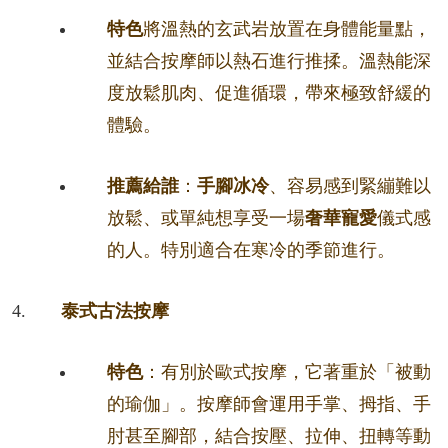
特色
將溫熱的玄武岩放置在身體能量點，
並結合按摩師以熱石進行推揉。溫熱能深
度放鬆肌肉、促進循環，帶來極致舒緩的
體驗。
推薦給誰
：
手腳冰冷
、容易感到緊繃難以
放鬆、或單純想享受一場
奢華寵愛
儀式感
的人。特別適合在寒冷的季節進行。
泰式古法按摩
特色
：有別於歐式按摩，它著重於「被動
的瑜伽」。按摩師會運用手掌、拇指、手
肘甚至腳部，結合按壓、拉伸、扭轉等動