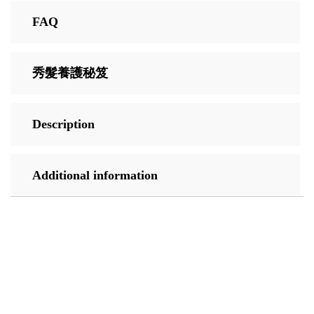
FAQ
秀髮養護秘笈
Description
Additional information