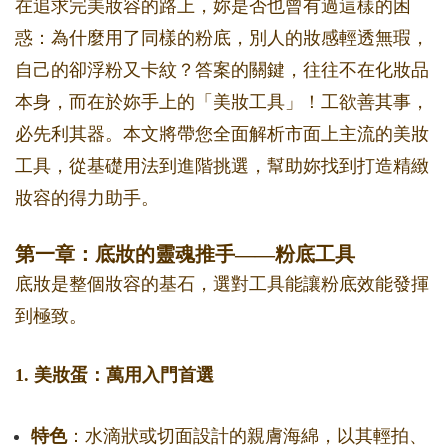
在追求完美妝容的路上，妳是否也曾有過這樣的困
惑：為什麼用了同樣的粉底，別人的妝感輕透無瑕，
自己的卻浮粉又卡紋？答案的關鍵，往往不在化妝品
本身，而在於妳手上的「美妝工具」！工欲善其事，
必先利其器。本文將帶您全面解析市面上主流的美妝
工具，從基礎用法到進階挑選，幫助妳找到打造精緻
妝容的得力助手。
第一章：底妝的靈魂推手——粉底工具
底妝是整個妝容的基石，選對工具能讓粉底效能發揮
到極致。
1. 美妝蛋：萬用入門首選
特色
：水滴狀或切面設計的親膚海綿，以其輕拍、