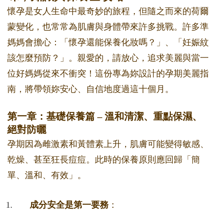
懷孕是女人生命中最奇妙的旅程，但隨之而來的荷爾
蒙變化，也常常為肌膚與身體帶來許多挑戰。許多準
媽媽會擔心：「懷孕還能保養化妝嗎？」、「妊娠紋
該怎麼預防？」。親愛的，請放心，追求美麗與當一
位好媽媽從來不衝突！這份專為妳設計的孕期美麗指
南，將帶領妳安心、自信地度過這十個月。
第一章：基礎保養篇 – 溫和清潔、重點保濕、
絕對防曬
孕期因為雌激素和黃體素上升，肌膚可能變得敏感、
乾燥、甚至狂長痘痘。此時的保養原則應回歸「簡
單、溫和、有效」。
成分安全是第一要務
：