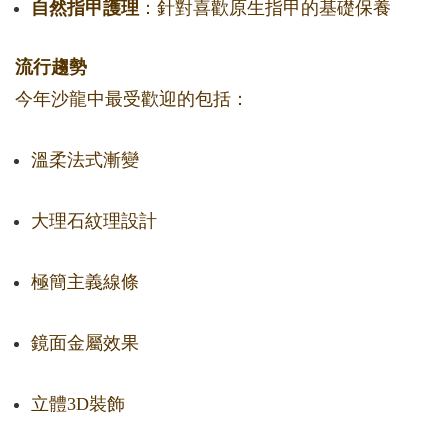
自然指甲護理
：針對喜歡原生指甲的基礎保養
流行趨勢
今年沙龍中最受歡迎的包括：
溫柔法式漸變
大理石紋理設計
極簡主義線條
鏡面金屬效果
立體3D裝飾