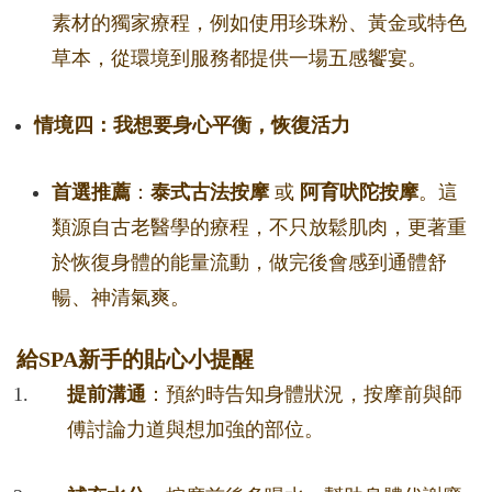
素材的獨家療程，例如使用珍珠粉、黃金或特色
草本，從環境到服務都提供一場五感饗宴。
情境四：我想要身心平衡，恢復活力
首選推薦
：
泰式古法按摩
或
阿育吠陀按摩
。這
類源自古老醫學的療程，不只放鬆肌肉，更著重
於恢復身體的能量流動，做完後會感到通體舒
暢、神清氣爽。
給SPA新手的貼心小提醒
提前溝通
：預約時告知身體狀況，按摩前與師
傅討論力道與想加強的部位。