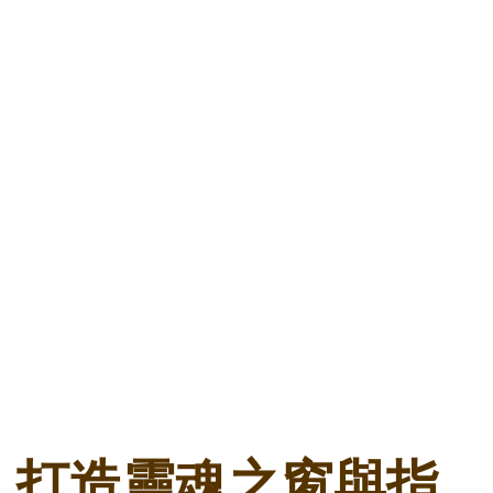
打造靈魂之窗與指