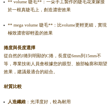
** volume 睫毛**：一朵手工製作的睫毛花束嫁接
於一根真睫毛上，創造濃密效果
** mega volume 睫毛**：比volume更輕更細，實現
極致濃密卻輕盈的效果
捲度與長度選擇
從自然的J捲到明顯的C捲，長度從6mm到15mm不
等，專業技術人員會根據您的眼型、臉部輪廓和期望
效果，建議最適合的組合。
材質比較
人造纖維
：光澤度好，較為耐用