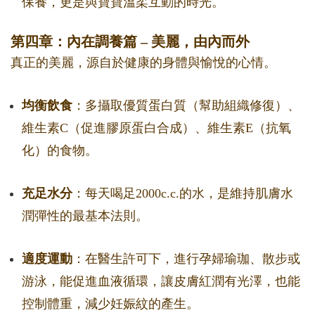
保養，更是與寶寶溫柔互動的時光。
第四章：內在調養篇 – 美麗，由內而外
真正的美麗，源自於健康的身體與愉悅的心情。
均衡飲食
：多攝取優質蛋白質（幫助組織修復）、
維生素C（促進膠原蛋白合成）、維生素E（抗氧
化）的食物。
充足水分
：每天喝足2000c.c.的水，是維持肌膚水
潤彈性的最基本法則。
適度運動
：在醫生許可下，進行孕婦瑜珈、散步或
游泳，能促進血液循環，讓皮膚紅潤有光澤，也能
控制體重，減少妊娠紋的產生。