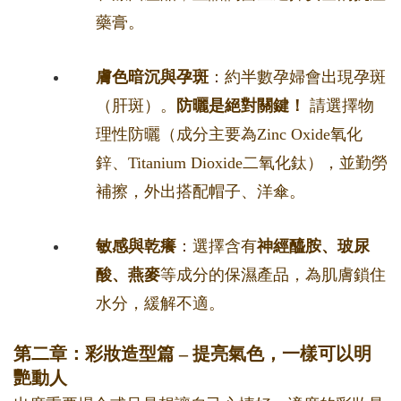
藥膏。
膚色暗沉與孕斑
：約半數孕婦會出現孕斑
（肝斑）。
防曬是絕對關鍵！
請選擇物
理性防曬（成分主要為Zinc Oxide氧化
鋅、Titanium Dioxide二氧化鈦），並勤勞
補擦，外出搭配帽子、洋傘。
敏感與乾癢
：選擇含有
神經醯胺、玻尿
酸、燕麥
等成分的保濕產品，為肌膚鎖住
水分，緩解不適。
第二章：彩妝造型篇 – 提亮氣色，一樣可以明
艷動人