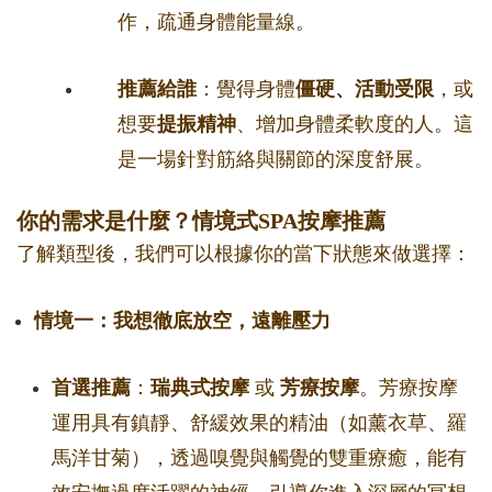
作，疏通身體能量線。
推薦給誰
：覺得身體
僵硬、活動受限
，或
想要
提振精神
、增加身體柔軟度的人。這
是一場針對筋絡與關節的深度舒展。
你的需求是什麼？情境式SPA按摩推薦
了解類型後，我們可以根據你的當下狀態來做選擇：
情境一：我想徹底放空，遠離壓力
首選推薦
：
瑞典式按摩
或
芳療按摩
。芳療按摩
運用具有鎮靜、舒緩效果的精油（如薰衣草、羅
馬洋甘菊），透過嗅覺與觸覺的雙重療癒，能有