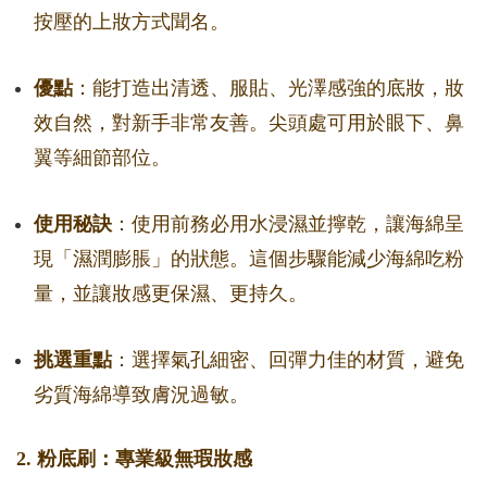
按壓的上妝方式聞名。
優點
：能打造出清透、服貼、光澤感強的底妝，妝
效自然，對新手非常友善。尖頭處可用於眼下、鼻
翼等細節部位。
使用秘訣
：使用前務必用水浸濕並擰乾，讓海綿呈
現「濕潤膨脹」的狀態。這個步驟能減少海綿吃粉
量，並讓妝感更保濕、更持久。
挑選重點
：選擇氣孔細密、回彈力佳的材質，避免
劣質海綿導致膚況過敏。
2. 粉底刷：專業級無瑕妝感