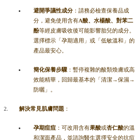
避開爭議性成分
：請務必檢查保養品成
分，避免使用含有
A酸、水楊酸、對苯二
酚
等經皮膚吸收後可能影響胎兒的成分。
選擇標示「孕期適用」或「低敏溫和」的
產品最安心。
簡化保養步驟
：暫停複雜的酸類煥膚或高
效能精華，回歸最基本的「清潔→保濕→
防曬」。
解決常見肌膚問題
：
孕期痘痘
：可改用含有
果酸
或
杏仁酸
的溫
和潔面產品，並諮詢醫生選擇安全的抗痘