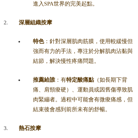
進入SPA世界的完美起點。
深層組織按摩
特色
：針對深層肌肉筋膜，使用較緩慢但
強而有力的手法，專注於分解肌肉沾黏與
結節，解決慢性疼痛問題。
推薦給誰
：有
特定酸痛點
（如長期下背
痛、肩頸痠硬）、運動員或因舊傷導致肌
肉緊繃者。過程中可能會有微痠痛感，但
結束後會感到前所未有的舒暢。
熱石按摩