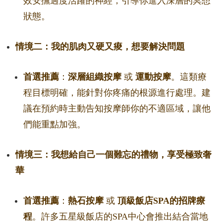
效安撫過度活躍的神經，引導你進入深層的冥想
狀態。
情境二：我的肌肉又硬又痠，想要解決問題
首選推薦
：
深層組織按摩
或
運動按摩
。這類療
程目標明確，能針對你疼痛的根源進行處理。建
議在預約時主動告知按摩師你的不適區域，讓他
們能重點加強。
情境三：我想給自己一個難忘的禮物，享受極致奢
華
首選推薦
：
熱石按摩
或
頂級飯店SPA的招牌療
程
。許多五星級飯店的SPA中心會推出結合當地