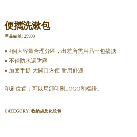
便攜洗漱包
產品編號: 29903
♦︎ 4個大容量合理分區，出差所需用品一包搞掂
♦︎ 不僅防水還防塵
♦︎ 加固手提 大開口方便 耐用舒適
印刷位置：可以局部印刷LOGO和標語。
CATEGORY:
收納袋及化妝包