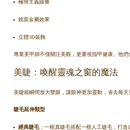
極簡主義線條
鏡面金屬效果
立體3D裝飾
專業美甲師不僅關注美觀，更重視指甲健康。他們
美睫：喚醒靈魂之窗的魔法
美睫能瞬間放大雙眼，讓眼神更加靈動，省去每天
睫毛延伸類型
經典睫毛
：一根真睫毛搭配一根人工睫毛，打造