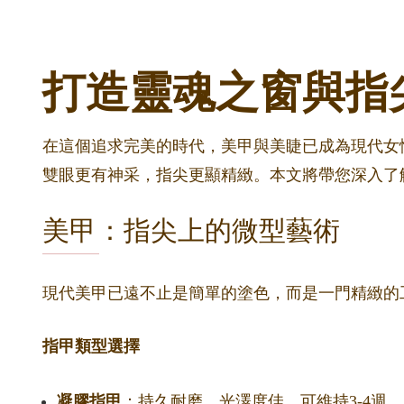
打造靈魂之窗與指
在這個追求完美的時代，美甲與美睫已成為現代女性
雙眼更有神采，指尖更顯精緻。本文將帶您深入了
美甲：指尖上的微型藝術
現代美甲已遠不止是簡單的塗色，而是一門精緻的
指甲類型選擇
凝膠指甲
：持久耐磨，光澤度佳，可維持3-4週