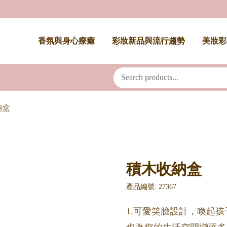
香氛與身心療癒
彩妝新品與流行趨勢
美妝彩
納盒
積木收納盒
產品編號: 27367
1.可愛笑臉設計，喚起