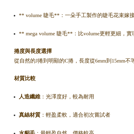
** volume 睫毛**：一朵手工製作的睫毛花
** mega volume 睫毛**：比volume更輕
捲度與長度選擇
從自然的J捲到明顯的C捲，長度從6mm到15m
材質比較
人造纖維
：光澤度好，較為耐用
真絲材質
：輕盈柔軟，適合初次嘗試者
水貂毛
：最輕盈自然，價格較高