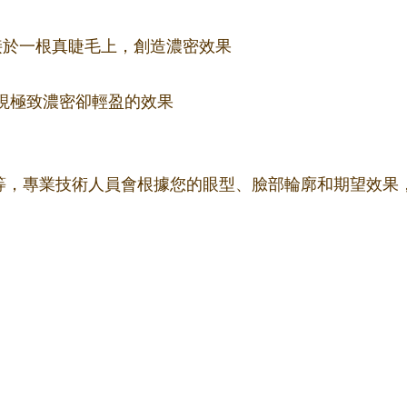
束嫁接於一根真睫毛上，創造濃密效果
更細，實現極致濃密卻輕盈的效果
m不等，專業技術人員會根據您的眼型、臉部輪廓和期望效