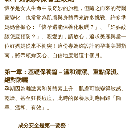
懷孕是女人生命中最奇妙的旅程，但隨之而來的荷爾
蒙變化，也常常為肌膚與身體帶來許多挑戰。許多準
媽媽會擔心：「懷孕還能保養化妝嗎？」、「妊娠紋
該怎麼預防？」。親愛的，請放心，追求美麗與當一
位好媽媽從來不衝突！這份專為妳設計的孕期美麗指
南，將帶領妳安心、自信地度過這十個月。
第一章：基礎保養篇 – 溫和清潔、重點保濕、
絕對防曬
孕期因為雌激素和黃體素上升，肌膚可能變得敏感、
乾燥、甚至狂長痘痘。此時的保養原則應回歸「簡
單、溫和、有效」。
成分安全是第一要務
：