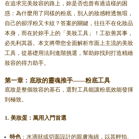
在追求完美妝容的路上，妳是否也曾有過這樣的困
惑：為什麼用了同樣的粉底，別人的妝感輕透無瑕，
自己的卻浮粉又卡紋？答案的關鍵，往往不在化妝品
本身，而在於妳手上的「美妝工具」！工欲善其事，
必先利其器。本文將帶您全面解析市面上主流的美妝
工具，從基礎用法到進階挑選，幫助妳找到打造精緻
妝容的得力助手。
第一章：底妝的靈魂推手——粉底工具
底妝是整個妝容的基石，選對工具能讓粉底效能發揮
到極致。
1. 美妝蛋：萬用入門首選
特色
：水滴狀或切面設計的親膚海綿，以其輕拍、