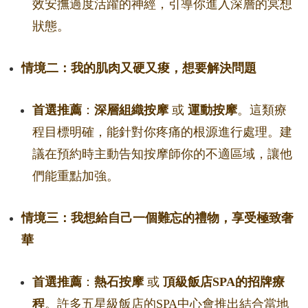
效安撫過度活躍的神經，引導你進入深層的冥想
狀態。
情境二：我的肌肉又硬又痠，想要解決問題
首選推薦
：
深層組織按摩
或
運動按摩
。這類療
程目標明確，能針對你疼痛的根源進行處理。建
議在預約時主動告知按摩師你的不適區域，讓他
們能重點加強。
情境三：我想給自己一個難忘的禮物，享受極致奢
華
首選推薦
：
熱石按摩
或
頂級飯店SPA的招牌療
程
。許多五星級飯店的SPA中心會推出結合當地