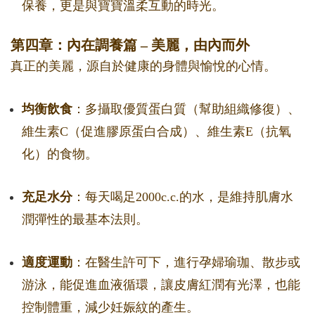
保養，更是與寶寶溫柔互動的時光。
第四章：內在調養篇 – 美麗，由內而外
真正的美麗，源自於健康的身體與愉悅的心情。
均衡飲食
：多攝取優質蛋白質（幫助組織修復）、
維生素C（促進膠原蛋白合成）、維生素E（抗氧
化）的食物。
充足水分
：每天喝足2000c.c.的水，是維持肌膚水
潤彈性的最基本法則。
適度運動
：在醫生許可下，進行孕婦瑜珈、散步或
游泳，能促進血液循環，讓皮膚紅潤有光澤，也能
控制體重，減少妊娠紋的產生。