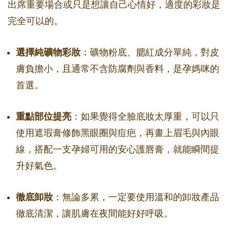
出席重要場合或只是想讓自己心情好，適度的彩妝是
完全可以的。
選擇純礦物彩妝
：礦物粉底、腮紅成分單純，對皮
膚負擔小，且通常不含防腐劑與香料，是孕媽咪的
首選。
重點部位提亮
：如果覺得全臉底妝太厚重，可以只
使用遮瑕膏修飾黑眼圈與痘疤，再畫上眉毛與內眼
線，搭配一支孕婦可用的安心護唇膏，就能瞬間提
升好氣色。
徹底卸妝
：無論多累，一定要使用溫和的卸妝產品
徹底清潔，讓肌膚在夜間能好好呼吸。