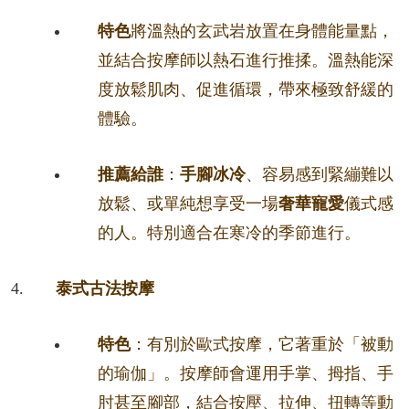
特色
將溫熱的玄武岩放置在身體能量點，
並結合按摩師以熱石進行推揉。溫熱能深
度放鬆肌肉、促進循環，帶來極致舒緩的
體驗。
推薦給誰
：
手腳冰冷
、容易感到緊繃難以
放鬆、或單純想享受一場
奢華寵愛
儀式感
的人。特別適合在寒冷的季節進行。
泰式古法按摩
特色
：有別於歐式按摩，它著重於「被動
的瑜伽」。按摩師會運用手掌、拇指、手
肘甚至腳部，結合按壓、拉伸、扭轉等動