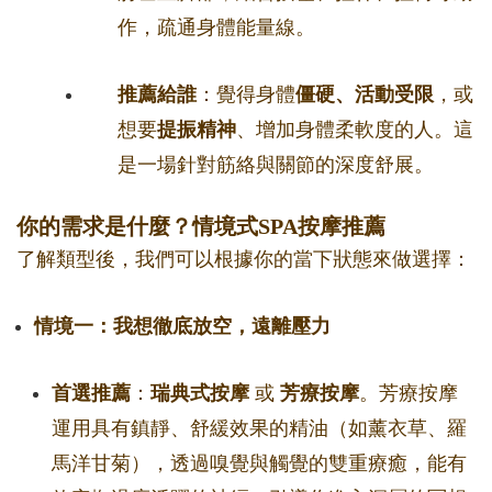
作，疏通身體能量線。
推薦給誰
：覺得身體
僵硬、活動受限
，或
想要
提振精神
、增加身體柔軟度的人。這
是一場針對筋絡與關節的深度舒展。
你的需求是什麼？情境式SPA按摩推薦
了解類型後，我們可以根據你的當下狀態來做選擇：
情境一：我想徹底放空，遠離壓力
首選推薦
：
瑞典式按摩
或
芳療按摩
。芳療按摩
運用具有鎮靜、舒緩效果的精油（如薰衣草、羅
馬洋甘菊），透過嗅覺與觸覺的雙重療癒，能有