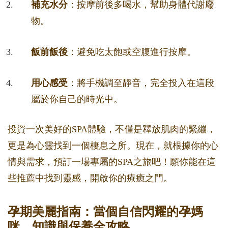
補充水分
：按摩前後多喝水，幫助身體代謝廢
物。
飯前飯後
：避免吃太飽或空腹進行按摩。
用心感受
：將手機調至靜音，完全投入在這段
屬於你自己的時光中。
投資一次美好的SPA體驗，不僅是釋放肌肉的緊繃，
更是為心靈找到一個棲息之所。現在，就根據你的心
情與需求，預訂一場專屬的SPA之旅吧！願你能在這
些推薦中找到靈感，開啟你的療癒之門。
孕期美麗指南：當個自信閃耀的孕媽
咪，知識與保養全攻略