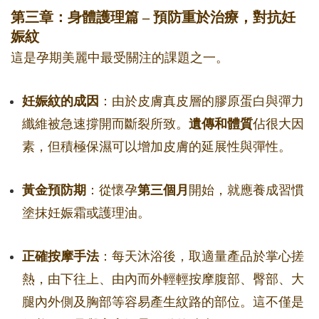
第三章：身體護理篇 – 預防重於治療，對抗妊
娠紋
這是孕期美麗中最受關注的課題之一。
妊娠紋的成因
：由於皮膚真皮層的膠原蛋白與彈力
纖維被急速撐開而斷裂所致。
遺傳和體質
佔很大因
素，但積極保濕可以增加皮膚的延展性與彈性。
黃金預防期
：從懷孕
第三個月
開始，就應養成習慣
塗抹妊娠霜或護理油。
正確按摩手法
：每天沐浴後，取適量產品於掌心搓
熱，由下往上、由內而外輕輕按摩腹部、臀部、大
腿內外側及胸部等容易產生紋路的部位。這不僅是