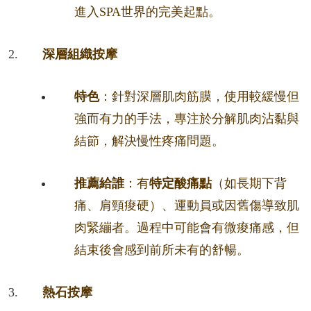
進入SPA世界的完美起點。
深層組織按摩
特色
：針對深層肌肉筋膜，使用較緩慢但
強而有力的手法，專注於分解肌肉沾黏與
結節，解決慢性疼痛問題。
推薦給誰
：有
特定酸痛點
（如長期下背
痛、肩頸痠硬）、運動員或因舊傷導致肌
肉緊繃者。過程中可能會有微痠痛感，但
結束後會感到前所未有的舒暢。
熱石按摩