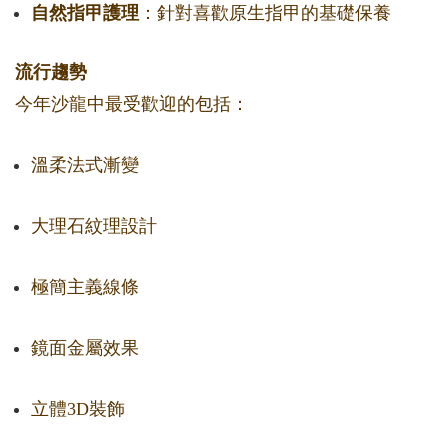
自然指甲護理
：針對喜歡原生指甲的基礎保養
流行趨勢
今年沙龍中最受歡迎的包括：
溫柔法式漸變
大理石紋理設計
極簡主義線條
鏡面金屬效果
立體3D裝飾