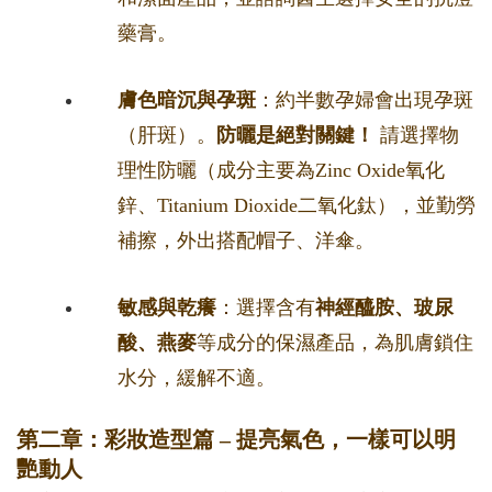
藥膏。
膚色暗沉與孕斑
：約半數孕婦會出現孕斑
（肝斑）。
防曬是絕對關鍵！
請選擇物
理性防曬（成分主要為Zinc Oxide氧化
鋅、Titanium Dioxide二氧化鈦），並勤勞
補擦，外出搭配帽子、洋傘。
敏感與乾癢
：選擇含有
神經醯胺、玻尿
酸、燕麥
等成分的保濕產品，為肌膚鎖住
水分，緩解不適。
第二章：彩妝造型篇 – 提亮氣色，一樣可以明
艷動人