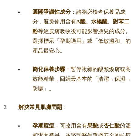
避開爭議性成分
：請務必檢查保養品成
分，避免使用含有
A酸、水楊酸、對苯二
酚
等經皮膚吸收後可能影響胎兒的成分。
選擇標示「孕期適用」或「低敏溫和」的
產品最安心。
簡化保養步驟
：暫停複雜的酸類煥膚或高
效能精華，回歸最基本的「清潔→保濕→
防曬」。
解決常見肌膚問題
：
孕期痘痘
：可改用含有
果酸
或
杏仁酸
的溫
和潔面產品，並諮詢醫生選擇安全的抗痘