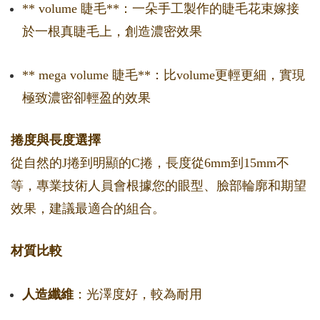
** volume 睫毛**：一朵手工製作的睫毛花束嫁接
於一根真睫毛上，創造濃密效果
** mega volume 睫毛**：比volume更輕更細，實現
極致濃密卻輕盈的效果
捲度與長度選擇
從自然的J捲到明顯的C捲，長度從6mm到15mm不
等，專業技術人員會根據您的眼型、臉部輪廓和期望
效果，建議最適合的組合。
材質比較
人造纖維
：光澤度好，較為耐用