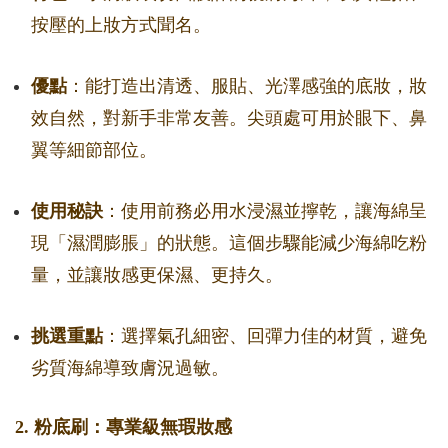
按壓的上妝方式聞名。
優點
：能打造出清透、服貼、光澤感強的底妝，妝
效自然，對新手非常友善。尖頭處可用於眼下、鼻
翼等細節部位。
使用秘訣
：使用前務必用水浸濕並擰乾，讓海綿呈
現「濕潤膨脹」的狀態。這個步驟能減少海綿吃粉
量，並讓妝感更保濕、更持久。
挑選重點
：選擇氣孔細密、回彈力佳的材質，避免
劣質海綿導致膚況過敏。
2. 粉底刷：專業級無瑕妝感