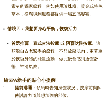
素材的獨家療程，例如使用珍珠粉、黃金或特色
草本，從環境到服務都提供一場五感饗宴。
情境四：我想要身心平衡，恢復活力
首選推薦
：
泰式古法按摩
或
阿育吠陀按摩
。這
類源自古老醫學的療程，不只放鬆肌肉，更著重
於恢復身體的能量流動，做完後會感到通體舒
暢、神清氣爽。
給SPA新手的貼心小提醒
提前溝通
：預約時告知身體狀況，按摩前與師
傅討論力道與想加強的部位。