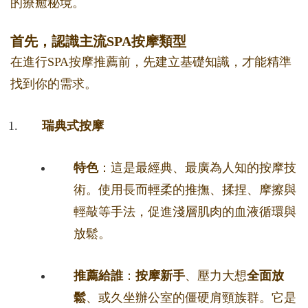
的療癒秘境。
首先，認識主流SPA按摩類型
在進行SPA按摩推薦前，先建立基礎知識，才能精準
找到你的需求。
瑞典式按摩
特色
：這是最經典、最廣為人知的按摩技
術。使用長而輕柔的推撫、揉捏、摩擦與
輕敲等手法，促進淺層肌肉的血液循環與
放鬆。
推薦給誰
：
按摩新手
、壓力大想
全面放
鬆
、或久坐辦公室的僵硬肩頸族群。它是