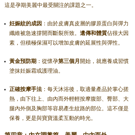
這是孕期美麗中最受關注的課題之一。
妊娠紋的成因
：由於皮膚真皮層的膠原蛋白與彈力
纖維被急速撐開而斷裂所致。
遺傳和體質
佔很大因
素，但積極保濕可以增加皮膚的延展性與彈性。
黃金預防期
：從懷孕
第三個月
開始，就應養成習慣
塗抹妊娠霜或護理油。
正確按摩手法
：每天沐浴後，取適量產品於掌心搓
熱，由下往上、由內而外輕輕按摩腹部、臀部、大
腿內外側及胸部等容易產生紋路的部位。這不僅是
保養，更是與寶寶溫柔互動的時光。