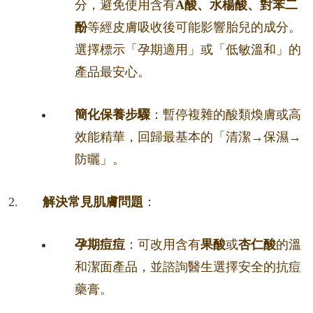
分，避免使用含有
A酸、水楊酸、對苯二
酚
等經皮膚吸收後可能影響胎兒的成分。
選擇標示「孕期適用」或「低敏溫和」的
產品最安心。
簡化保養步驟
：暫停複雜的酸類煥膚或高
效能精華，回歸最基本的「清潔→保濕→
防曬」。
解決常見肌膚問題
：
孕期痘痘
：可改用含有
果酸
或
杏仁酸
的溫
和潔面產品，並諮詢醫生選擇安全的抗痘
藥膏。