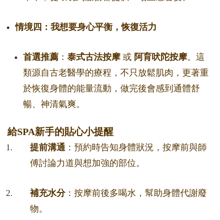
情境四：我想要身心平衡，恢復活力
首選推薦
：
泰式古法按摩
或
阿育吠陀按摩
。這
類源自古老醫學的療程，不只放鬆肌肉，更著重
於恢復身體的能量流動，做完後會感到通體舒
暢、神清氣爽。
給SPA新手的貼心小提醒
提前溝通
：預約時告知身體狀況，按摩前與師
傅討論力道與想加強的部位。
補充水分
：按摩前後多喝水，幫助身體代謝廢
物。