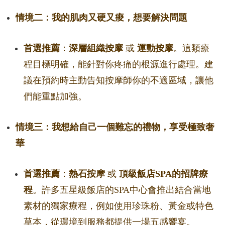
情境二：我的肌肉又硬又痠，想要解決問題
首選推薦
：
深層組織按摩
或
運動按摩
。這類療
程目標明確，能針對你疼痛的根源進行處理。建
議在預約時主動告知按摩師你的不適區域，讓他
們能重點加強。
情境三：我想給自己一個難忘的禮物，享受極致奢
華
首選推薦
：
熱石按摩
或
頂級飯店SPA的招牌療
程
。許多五星級飯店的SPA中心會推出結合當地
素材的獨家療程，例如使用珍珠粉、黃金或特色
草本，從環境到服務都提供一場五感饗宴。