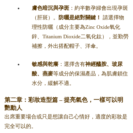
膚色暗沉與孕斑
：約半數孕婦會出現孕斑
（肝斑）。
防曬是絕對關鍵！
請選擇物
理性防曬（成分主要為Zinc Oxide氧化
鋅、Titanium Dioxide二氧化鈦），並勤勞
補擦，外出搭配帽子、洋傘。
敏感與乾癢
：選擇含有
神經醯胺、玻尿
酸、燕麥
等成分的保濕產品，為肌膚鎖住
水分，緩解不適。
第二章：彩妝造型篇 – 提亮氣色，一樣可以明
艷動人
出席重要場合或只是想讓自己心情好，適度的彩妝是
完全可以的。