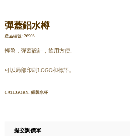
彈蓋鋁水樽
產品編號: 26903
輕盈，彈蓋設計，飲用方便。
可以局部印刷LOGO和標語。
CATEGORY:
鋁製水杯
提交詢價單