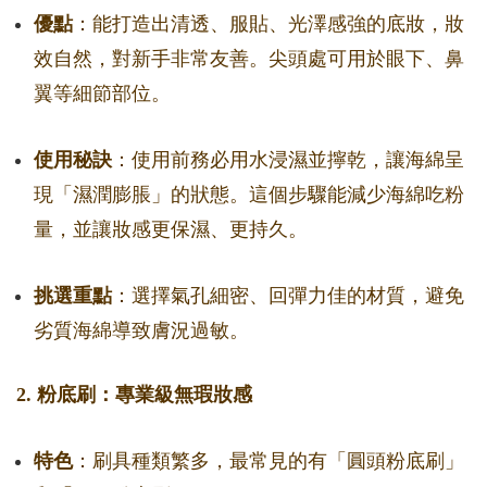
優點
：能打造出清透、服貼、光澤感強的底妝，妝
效自然，對新手非常友善。尖頭處可用於眼下、鼻
翼等細節部位。
使用秘訣
：使用前務必用水浸濕並擰乾，讓海綿呈
現「濕潤膨脹」的狀態。這個步驟能減少海綿吃粉
量，並讓妝感更保濕、更持久。
挑選重點
：選擇氣孔細密、回彈力佳的材質，避免
劣質海綿導致膚況過敏。
2. 粉底刷：專業級無瑕妝感
特色
：刷具種類繁多，最常見的有「圓頭粉底刷」