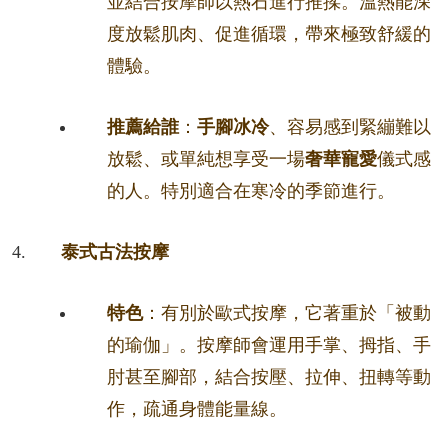
並結合按摩師以熱石進行推揉。溫熱能深
度放鬆肌肉、促進循環，帶來極致舒緩的
體驗。
推薦給誰
：
手腳冰冷
、容易感到緊繃難以
放鬆、或單純想享受一場
奢華寵愛
儀式感
的人。特別適合在寒冷的季節進行。
泰式古法按摩
特色
：有別於歐式按摩，它著重於「被動
的瑜伽」。按摩師會運用手掌、拇指、手
肘甚至腳部，結合按壓、拉伸、扭轉等動
作，疏通身體能量線。