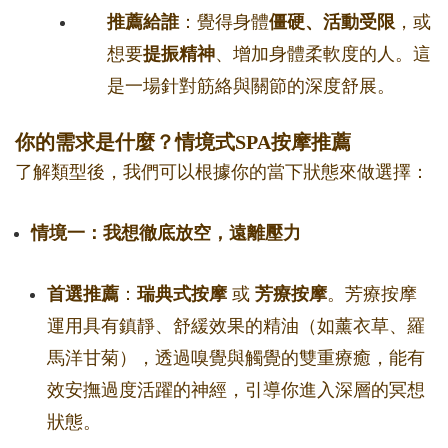
推薦給誰
：覺得身體
僵硬、活動受限
，或
想要
提振精神
、增加身體柔軟度的人。這
是一場針對筋絡與關節的深度舒展。
你的需求是什麼？情境式SPA按摩推薦
了解類型後，我們可以根據你的當下狀態來做選擇：
情境一：我想徹底放空，遠離壓力
首選推薦
：
瑞典式按摩
或
芳療按摩
。芳療按摩
運用具有鎮靜、舒緩效果的精油（如薰衣草、羅
馬洋甘菊），透過嗅覺與觸覺的雙重療癒，能有
效安撫過度活躍的神經，引導你進入深層的冥想
狀態。