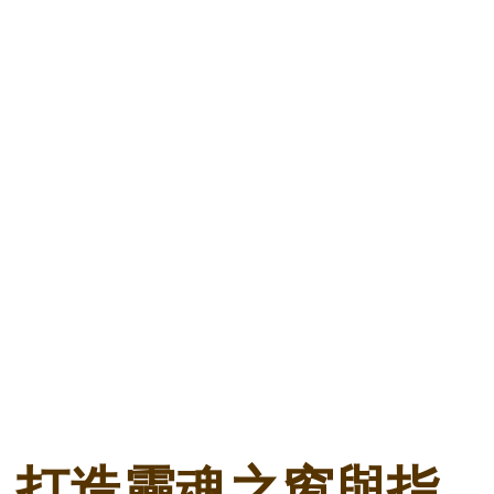
打造靈魂之窗與指