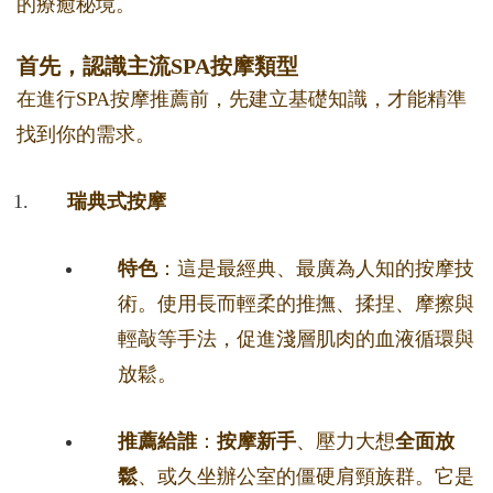
的療癒秘境。
首先，認識主流SPA按摩類型
在進行SPA按摩推薦前，先建立基礎知識，才能精準
找到你的需求。
瑞典式按摩
特色
：這是最經典、最廣為人知的按摩技
術。使用長而輕柔的推撫、揉捏、摩擦與
輕敲等手法，促進淺層肌肉的血液循環與
放鬆。
推薦給誰
：
按摩新手
、壓力大想
全面放
鬆
、或久坐辦公室的僵硬肩頸族群。它是