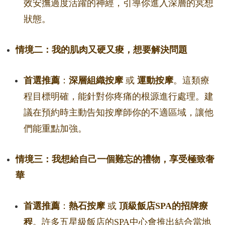
效安撫過度活躍的神經，引導你進入深層的冥想
狀態。
情境二：我的肌肉又硬又痠，想要解決問題
首選推薦
：
深層組織按摩
或
運動按摩
。這類療
程目標明確，能針對你疼痛的根源進行處理。建
議在預約時主動告知按摩師你的不適區域，讓他
們能重點加強。
情境三：我想給自己一個難忘的禮物，享受極致奢
華
首選推薦
：
熱石按摩
或
頂級飯店SPA的招牌療
程
。許多五星級飯店的SPA中心會推出結合當地