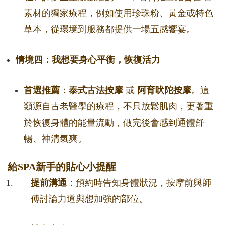
素材的獨家療程，例如使用珍珠粉、黃金或特色
草本，從環境到服務都提供一場五感饗宴。
情境四：我想要身心平衡，恢復活力
首選推薦
：
泰式古法按摩
或
阿育吠陀按摩
。這
類源自古老醫學的療程，不只放鬆肌肉，更著重
於恢復身體的能量流動，做完後會感到通體舒
暢、神清氣爽。
給SPA新手的貼心小提醒
提前溝通
：預約時告知身體狀況，按摩前與師
傅討論力道與想加強的部位。