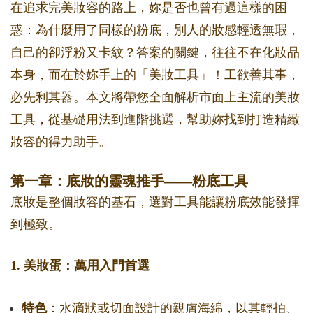
在追求完美妝容的路上，妳是否也曾有過這樣的困
惑：為什麼用了同樣的粉底，別人的妝感輕透無瑕，
自己的卻浮粉又卡紋？答案的關鍵，往往不在化妝品
本身，而在於妳手上的「美妝工具」！工欲善其事，
必先利其器。本文將帶您全面解析市面上主流的美妝
工具，從基礎用法到進階挑選，幫助妳找到打造精緻
妝容的得力助手。
第一章：底妝的靈魂推手——粉底工具
底妝是整個妝容的基石，選對工具能讓粉底效能發揮
到極致。
1. 美妝蛋：萬用入門首選
特色
：水滴狀或切面設計的親膚海綿，以其輕拍、