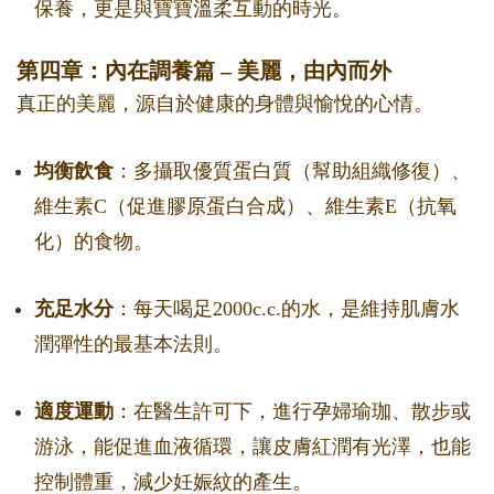
保養，更是與寶寶溫柔互動的時光。
第四章：內在調養篇 – 美麗，由內而外
真正的美麗，源自於健康的身體與愉悅的心情。
均衡飲食
：多攝取優質蛋白質（幫助組織修復）、
維生素C（促進膠原蛋白合成）、維生素E（抗氧
化）的食物。
充足水分
：每天喝足2000c.c.的水，是維持肌膚水
潤彈性的最基本法則。
適度運動
：在醫生許可下，進行孕婦瑜珈、散步或
游泳，能促進血液循環，讓皮膚紅潤有光澤，也能
控制體重，減少妊娠紋的產生。