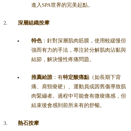
進入SPA世界的完美起點。
深層組織按摩
特色
：針對深層肌肉筋膜，使用較緩慢但
強而有力的手法，專注於分解肌肉沾黏與
結節，解決慢性疼痛問題。
推薦給誰
：有
特定酸痛點
（如長期下背
痛、肩頸痠硬）、運動員或因舊傷導致肌
肉緊繃者。過程中可能會有微痠痛感，但
結束後會感到前所未有的舒暢。
熱石按摩