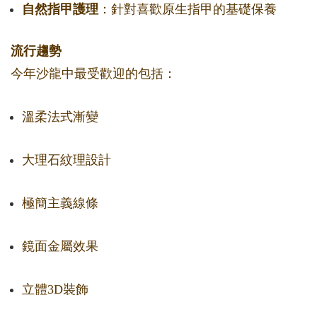
自然指甲護理
：針對喜歡原生指甲的基礎保養
流行趨勢
今年沙龍中最受歡迎的包括：
溫柔法式漸變
大理石紋理設計
極簡主義線條
鏡面金屬效果
立體3D裝飾