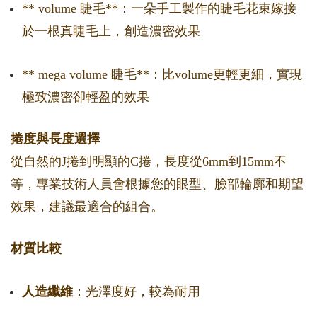
** volume 睫毛**：一朵手工製作的睫毛花束嫁接
於一根真睫毛上，創造濃密效果
** mega volume 睫毛**：比volume更輕更細，實現
極致濃密卻輕盈的效果
捲度與長度選擇
從自然的J捲到明顯的C捲，長度從6mm到15mm不
等，專業技術人員會根據您的眼型、臉部輪廓和期望
效果，建議最適合的組合。
材質比較
人造纖維
：光澤度好，較為耐用