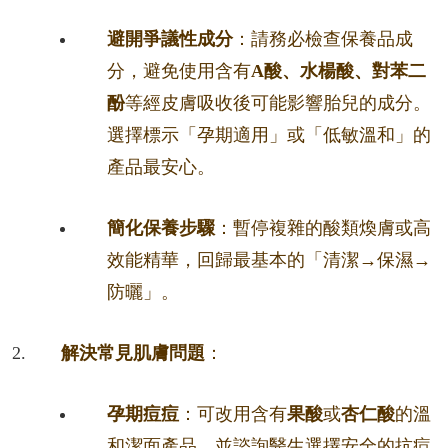
避開爭議性成分
：請務必檢查保養品成
分，避免使用含有
A酸、水楊酸、對苯二
酚
等經皮膚吸收後可能影響胎兒的成分。
選擇標示「孕期適用」或「低敏溫和」的
產品最安心。
簡化保養步驟
：暫停複雜的酸類煥膚或高
效能精華，回歸最基本的「清潔→保濕→
防曬」。
解決常見肌膚問題
：
孕期痘痘
：可改用含有
果酸
或
杏仁酸
的溫
和潔面產品，並諮詢醫生選擇安全的抗痘