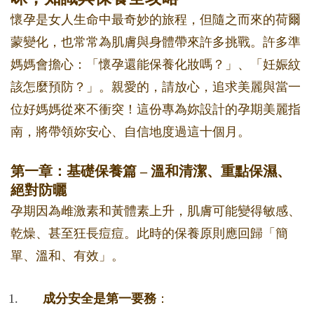
懷孕是女人生命中最奇妙的旅程，但隨之而來的荷爾
蒙變化，也常常為肌膚與身體帶來許多挑戰。許多準
媽媽會擔心：「懷孕還能保養化妝嗎？」、「妊娠紋
該怎麼預防？」。親愛的，請放心，追求美麗與當一
位好媽媽從來不衝突！這份專為妳設計的孕期美麗指
南，將帶領妳安心、自信地度過這十個月。
第一章：基礎保養篇 – 溫和清潔、重點保濕、
絕對防曬
孕期因為雌激素和黃體素上升，肌膚可能變得敏感、
乾燥、甚至狂長痘痘。此時的保養原則應回歸「簡
單、溫和、有效」。
成分安全是第一要務
：