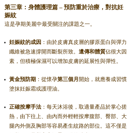
第三章：身體護理篇 – 預防重於治療，對抗妊
娠紋
這是孕期美麗中最受關注的課題之一。
妊娠紋的成因
：由於皮膚真皮層的膠原蛋白與彈力
纖維被急速撐開而斷裂所致。
遺傳和體質
佔很大因
素，但積極保濕可以增加皮膚的延展性與彈性。
黃金預防期
：從懷孕
第三個月
開始，就應養成習慣
塗抹妊娠霜或護理油。
正確按摩手法
：每天沐浴後，取適量產品於掌心搓
熱，由下往上、由內而外輕輕按摩腹部、臀部、大
腿內外側及胸部等容易產生紋路的部位。這不僅是