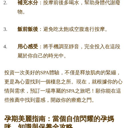
補充水分
：按摩前後多喝水，幫助身體代謝廢
物。
飯前飯後
：避免吃太飽或空腹進行按摩。
用心感受
：將手機調至靜音，完全投入在這段
屬於你自己的時光中。
投資一次美好的SPA體驗，不僅是釋放肌肉的緊繃，
更是為心靈找到一個棲息之所。現在，就根據你的心
情與需求，預訂一場專屬的SPA之旅吧！願你能在這
些推薦中找到靈感，開啟你的療癒之門。
孕期美麗指南：當個自信閃耀的孕媽
咪，知識與保養全攻略