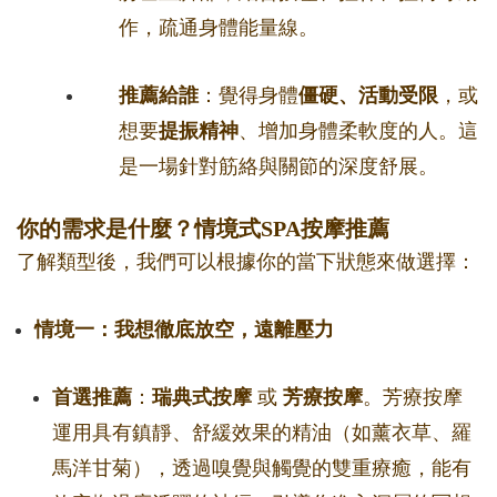
作，疏通身體能量線。
推薦給誰
：覺得身體
僵硬、活動受限
，或
想要
提振精神
、增加身體柔軟度的人。這
是一場針對筋絡與關節的深度舒展。
你的需求是什麼？情境式SPA按摩推薦
了解類型後，我們可以根據你的當下狀態來做選擇：
情境一：我想徹底放空，遠離壓力
首選推薦
：
瑞典式按摩
或
芳療按摩
。芳療按摩
運用具有鎮靜、舒緩效果的精油（如薰衣草、羅
馬洋甘菊），透過嗅覺與觸覺的雙重療癒，能有