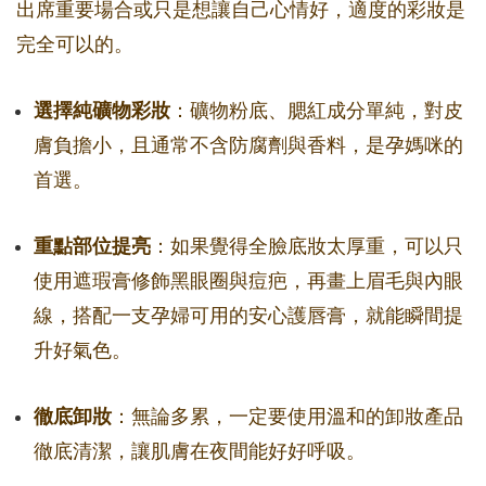
出席重要場合或只是想讓自己心情好，適度的彩妝是
完全可以的。
選擇純礦物彩妝
：礦物粉底、腮紅成分單純，對皮
膚負擔小，且通常不含防腐劑與香料，是孕媽咪的
首選。
重點部位提亮
：如果覺得全臉底妝太厚重，可以只
使用遮瑕膏修飾黑眼圈與痘疤，再畫上眉毛與內眼
線，搭配一支孕婦可用的安心護唇膏，就能瞬間提
升好氣色。
徹底卸妝
：無論多累，一定要使用溫和的卸妝產品
徹底清潔，讓肌膚在夜間能好好呼吸。