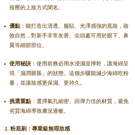
按壓的上妝方式聞名。
優點
：能打造出清透、服貼、光澤感強的底妝，妝
效自然，對新手非常友善。尖頭處可用於眼下、鼻
翼等細節部位。
使用秘訣
：使用前務必用水浸濕並擰乾，讓海綿呈
現「濕潤膨脹」的狀態。這個步驟能減少海綿吃粉
量，並讓妝感更保濕、更持久。
挑選重點
：選擇氣孔細密、回彈力佳的材質，避免
劣質海綿導致膚況過敏。
2. 粉底刷：專業級無瑕妝感