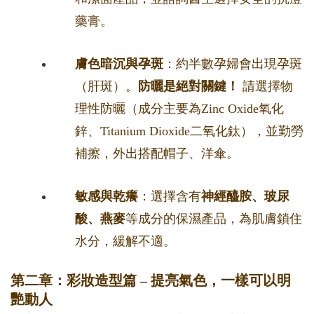
藥膏。
膚色暗沉與孕斑
：約半數孕婦會出現孕斑
（肝斑）。
防曬是絕對關鍵！
請選擇物
理性防曬（成分主要為Zinc Oxide氧化
鋅、Titanium Dioxide二氧化鈦），並勤勞
補擦，外出搭配帽子、洋傘。
敏感與乾癢
：選擇含有
神經醯胺、玻尿
酸、燕麥
等成分的保濕產品，為肌膚鎖住
水分，緩解不適。
第二章：彩妝造型篇 – 提亮氣色，一樣可以明
艷動人