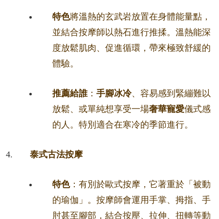
特色
將溫熱的玄武岩放置在身體能量點，
並結合按摩師以熱石進行推揉。溫熱能深
度放鬆肌肉、促進循環，帶來極致舒緩的
體驗。
推薦給誰
：
手腳冰冷
、容易感到緊繃難以
放鬆、或單純想享受一場
奢華寵愛
儀式感
的人。特別適合在寒冷的季節進行。
泰式古法按摩
特色
：有別於歐式按摩，它著重於「被動
的瑜伽」。按摩師會運用手掌、拇指、手
肘甚至腳部，結合按壓、拉伸、扭轉等動